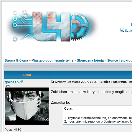
Szuk
Strona Główna
»
Miasta długo nieśmiertelne
»
Słoneczna loteria
»
Słońce i stokrot
Autor
gorbash
Wysłany: 29 Marca 2007, 13:27
Słońce i stokrotka - 
Ufol
Zakladam ten temat w ktorym bedziemy mogli sob
Zagadka to:
Cytat
1. «pytanie sformułowane tak, że odpowiedzi mo
2. «coś tajemniczego, co próbujemy wyjaśnić 
Posty: 4630