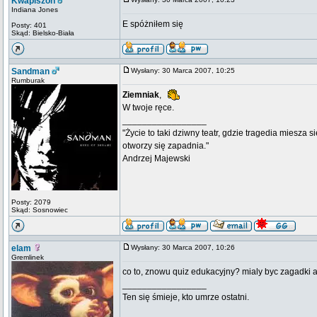
Kwapiszon
Indiana Jones
E spóżniłem się
Posty: 401
Skąd: Bielsko-Biała
Sandman
Wysłany: 30 Marca 2007, 10:25
Rumburak
Ziemniak
,
W twoje ręce.
_________________
"Życie to taki dziwny teatr, gdzie tragedia miesza s
otworzy się zapadnia."
Andrzej Majewski
Posty: 2079
Skąd: Sosnowiec
elam
Wysłany: 30 Marca 2007, 10:26
Gremlinek
co to, znowu quiz edukacyjny? mialy byc zagadki a
_________________
Ten się śmieje, kto umrze ostatni.