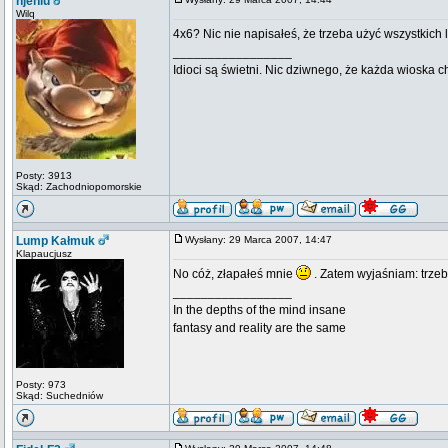
hjeniu
Wilq
4x6? Nic nie napisałeś, że trzeba użyć wszystkich 
_________________
Idioci są świetni. Nic dziwnego, że każda wioska 
Posty: 3913
Skąd: Zachodniopomorskie
Lump Kałmuk
Wysłany: 29 Marca 2007, 14:47
Klapaucjusz
No cóż, złapałeś mnie
. Zatem wyjaśniam: trzeb
_________________
In the depths of the mind insane
fantasy and reality are the same
Posty: 973
Skąd: Suchedniów