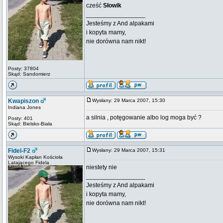
cześć
Słowik
_________________
Jesteśmy z And alpakami
i kopyta mamy,
nie dorówna nam nikt!
Posty: 37804
Skąd: Sandomierz
Kwapiszon
Wysłany: 29 Marca 2007, 15:30
Indiana Jones
a silnia , potęgowanie albo log moga być ?
Posty: 401
Skąd: Bielsko-Biała
Fidel-F2
Wysłany: 29 Marca 2007, 15:31
Wysoki Kapłan Kościoła
Latającego Fidela
niestety nie
_________________
Jesteśmy z And alpakami
i kopyta mamy,
nie dorówna nam nikt!