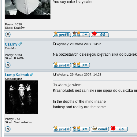
You say coke I say caine.
Posty: 4630
Skąd: Kraków
Czarny
Wysłany: 29 Marca 2007, 13:35
GrimMod
Na pozostałych dziesięciu piętrach sika do butele
Posty: 5363
Skąd: IŁAWA
Lump Kałmuk
Wysłany: 29 Marca 2007, 14:23
Klapaucjusz
Ja wiem, ja wiem!
Krasnoludek jest za niski i nie sięga do guziczka 
_________________
In the depths of the mind insane
fantasy and reality are the same
Posty: 973
Skąd: Suchedniów