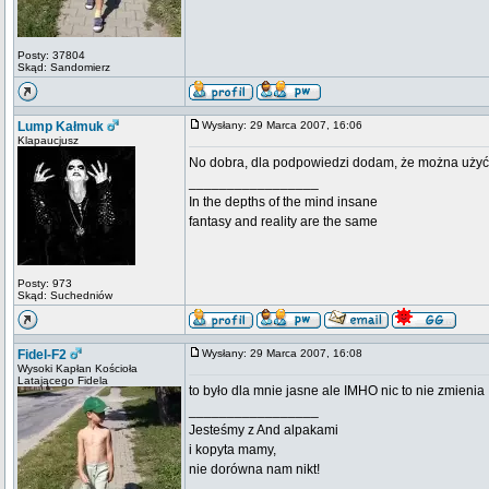
Posty: 37804
Skąd: Sandomierz
Lump Kałmuk
Wysłany: 29 Marca 2007, 16:06
Klapaucjusz
No dobra, dla podpowiedzi dodam, że można użyć
_________________
In the depths of the mind insane
fantasy and reality are the same
Posty: 973
Skąd: Suchedniów
Fidel-F2
Wysłany: 29 Marca 2007, 16:08
Wysoki Kapłan Kościoła
Latającego Fidela
to było dla mnie jasne ale IMHO nic to nie zmienia
_________________
Jesteśmy z And alpakami
i kopyta mamy,
nie dorówna nam nikt!