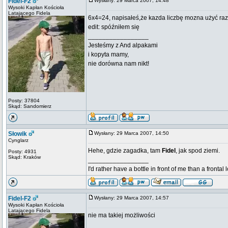
Fidel-F2
Wysłany: 29 Marca 2007, 14:48
Wysoki Kapłan Kościoła
Latającego Fidela
6x4=24, napisałeś,że kazda liczbę mozna użyć raz 
edit: spóźniłem się
_________________
Jesteśmy z And alpakami
i kopyta mamy,
nie dorówna nam nikt!
Posty: 37804
Skąd: Sandomierz
Słowik
Wysłany: 29 Marca 2007, 14:50
Cynglarz
Hehe, gdzie zagadka, tam
Fidel
, jak spod ziemi.
Posty: 4931
Skąd: Kraków
_________________
I'd rather have a bottle in front of me than a frontal
Fidel-F2
Wysłany: 29 Marca 2007, 14:57
Wysoki Kapłan Kościoła
Latającego Fidela
nie ma takiej możliwości