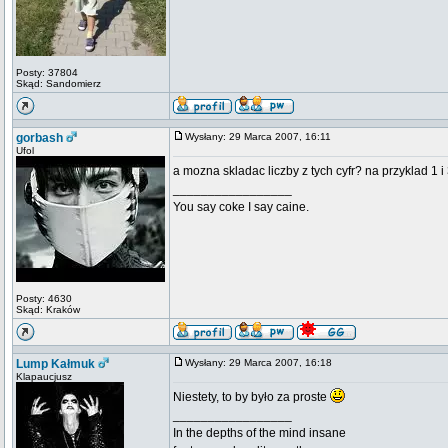
Posty: 37804
Skąd: Sandomierz
gorbash
Wysłany: 29 Marca 2007, 16:11
Ufol
a mozna skladac liczby z tych cyfr? na przyklad 1 i
_________________
You say coke I say caine.
Posty: 4630
Skąd: Kraków
Lump Kałmuk
Wysłany: 29 Marca 2007, 16:18
Klapaucjusz
Niestety, to by było za proste
_________________
In the depths of the mind insane