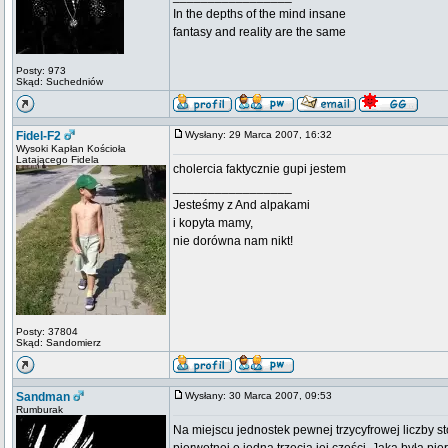
In the depths of the mind insane
fantasy and reality are the same
Posty: 973
Skąd: Suchedniów
Fidel-F2
Wysłany: 29 Marca 2007, 16:32
Wysoki Kapłan Kościoła
Latającego Fidela
cholercia faktycznie gupi jestem
_________________
Jesteśmy z And alpakami
i kopyta mamy,
nie dorówna nam nikt!
Posty: 37804
Skąd: Sandomierz
Sandman
Wysłany: 30 Marca 2007, 09:53
Rumburak
Na miejscu jednostek pewnej trzycyfrowej liczby st