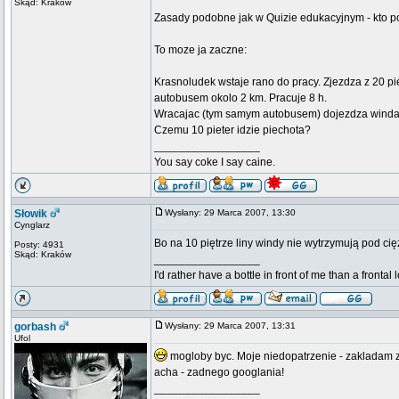
Skąd: Kraków
Zasady podobne jak w Quizie edukacyjnym - kto 
To moze ja zaczne:
Krasnoludek wstaje rano do pracy. Zjezdza z 20 p
autobusem okolo 2 km. Pracuje 8 h.
Wracajac (tym samym autobusem) dojezdza winda n
Czemu 10 pieter idzie piechota?
_________________
You say coke I say caine.
Słowik
Wysłany: 29 Marca 2007, 13:30
Cynglarz
Bo na 10 piętrze liny windy nie wytrzymują pod ci
Posty: 4931
Skąd: Kraków
_________________
I'd rather have a bottle in front of me than a frontal
gorbash
Wysłany: 29 Marca 2007, 13:31
Ufol
mogloby byc. Moje niedopatrzenie - zakladam 
acha - zadnego googlania!
_________________