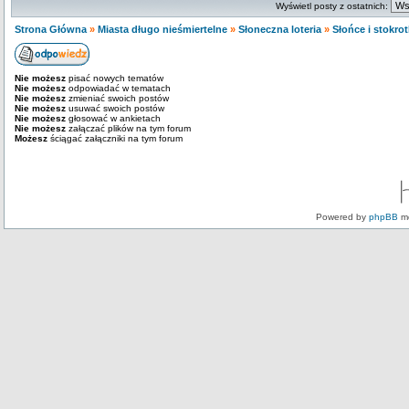
Wyświetl posty z ostatnich:
Strona Główna
»
Miasta długo nieśmiertelne
»
Słoneczna loteria
»
Słońce i stokrot
Nie możesz
pisać nowych tematów
Nie możesz
odpowiadać w tematach
Nie możesz
zmieniać swoich postów
Nie możesz
usuwać swoich postów
Nie możesz
głosować w ankietach
Nie możesz
załączać plików na tym forum
Możesz
ściągać załączniki na tym forum
Powered by
phpBB
mo