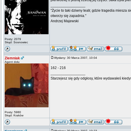
pierwotnej o jedną trzecią jej części. Jaka była pi
_________________
"Życie to taki dziwny teatr, gdzie tragedia miesza s
otworzy się zapadnia."
Andrzej Majewski
Posty: 2079
Skąd: Sosnowiec
Ziemniak
Wysłany: 30 Marca 2007, 10:04
Agent dołu
162 - 216
_________________
Starzejesz się gdy odgłosy, które wydawałeś kiedy
Posty: 5980
Skąd: Kraków
Wysłany: 30 Marca 2007, 10:23