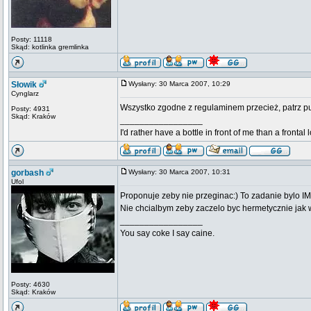
Posty: 11118
Skąd: kotlinka gremlinka
Słowik
Wysłany: 30 Marca 2007, 10:29
Cynglarz
Wszystko zgodne z regulaminem przecież, patrz pu
Posty: 4931
Skąd: Kraków
_________________
I'd rather have a bottle in front of me than a frontal
gorbash
Wysłany: 30 Marca 2007, 10:31
Ufol
Proponuje zeby nie przeginac:) To zadanie bylo I
Nie chcialbym zeby zaczelo byc hermetycznie jak w
_________________
You say coke I say caine.
Posty: 4630
Skąd: Kraków