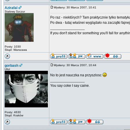
Azirafal
Wysłany: 30 Marca 2007, 10:41
Stalowy Szczur
Po raz - niektórych? Tam praktycznie tylko temat
Po dwa - tutaj właśnei wyglądało na zaczątki fajn
_________________
If you don't stand for something you'll fall for anythi
Posty: 1030
Skąd: Warszawa
gorbash
Wysłany: 30 Marca 2007, 10:44
Ufol
No to jest nauczka na przyszlosc
_________________
You say coke I say caine.
Posty: 4630
Skąd: Kraków