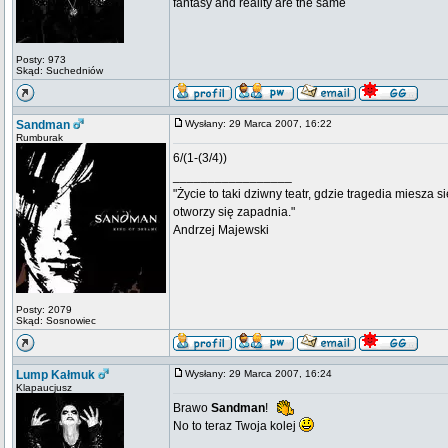
fantasy and reality are the same
Posty: 973
Skąd: Suchedniów
Sandman
Wysłany: 29 Marca 2007, 16:22
Rumburak
6/(1-(3/4))
_________________
"Życie to taki dziwny teatr, gdzie tragedia miesza s
otworzy się zapadnia."
Andrzej Majewski
Posty: 2079
Skąd: Sosnowiec
Lump Kałmuk
Wysłany: 29 Marca 2007, 16:24
Klapaucjusz
Brawo
Sandman
!
No to teraz Twoja kolej
_________________