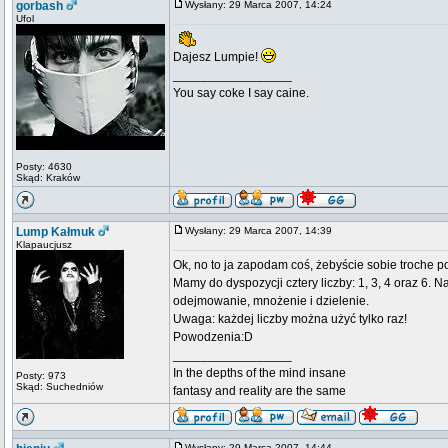
gorbash
Wysłany: 29 Marca 2007, 14:24
Ufol
Dajesz Lumpie!
_________________
You say coke I say caine.
Posty: 4630
Skąd: Kraków
Lump Kałmuk
Wysłany: 29 Marca 2007, 14:39
Klapaucjusz
Ok, no to ja zapodam coś, żebyście sobie troche p
Mamy do dyspozycji cztery liczby: 1, 3, 4 oraz 6. N
odejmowanie, mnożenie i dzielenie.
Uwaga: każdej liczby można użyć tylko raz!
Powodzenia:D
_________________
In the depths of the mind insane
Posty: 973
Skąd: Suchedniów
fantasy and reality are the same
Wysłany: 29 Marca 2007, 14:44