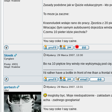
Skąd: Kraków
Zasady podobne jak w Quizie edukacyjnym - kto 
To moze ja zaczne:
Krasnoludek wstaje rano do pracy. Zjezdza z 20 p
Wracajac (tym samym autobusem) dojezdza winda n
Czemu 10 pieter idzie piechota?
_________________
You say coke I say caine.
Słowik
Wysłany: 29 Marca 2007, 13:30
Cynglarz
Bo na 10 piętrze liny windy nie wytrzymują pod ci
Posty: 4931
Skąd: Kraków
_________________
I'd rather have a bottle in front of me than a frontal
gorbash
Wysłany: 29 Marca 2007, 13:31
Ufol
mogloby byc. Moje niedopatrzenie - zakladam 
acha - zadnego googlania!
_________________
You say coke I say caine.