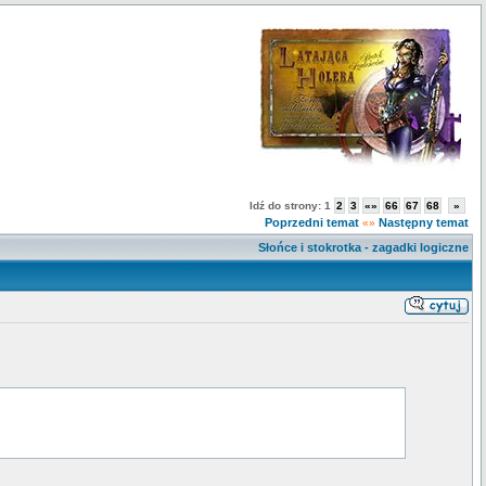
Idź do strony:
1
2
3
«»
66
67
68
»
Poprzedni temat
Następny temat
«»
Słońce i stokrotka - zagadki logiczne