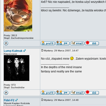
4x6? Nic nie napisałeś, że trzeba użyć wszystkich 
_________________
Idioci są świetni. Nic dziwnego, że każda wioska 
Posty: 3913
Skąd: Zachodniopomorskie
Lump Kałmuk
Wysłany: 29 Marca 2007, 14:47
Klapaucjusz
No cóż, złapałeś mnie
. Zatem wyjaśniam: trzeb
_________________
In the depths of the mind insane
fantasy and reality are the same
Posty: 973
Skąd: Suchedniów
Fidel-F2
Wysłany: 29 Marca 2007, 14:48
Wysoki Kapłan Kościoła
Latającego Fidela