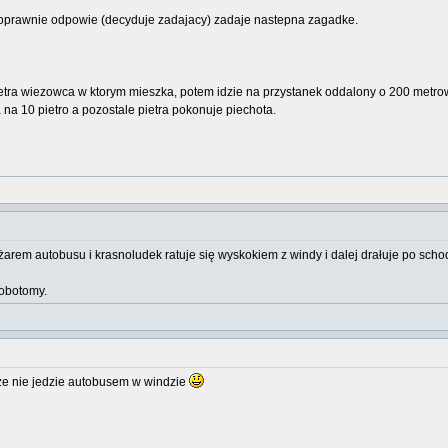
poprawnie odpowie (decyduje zadajacy) zadaje nastepna zagadke.
ietra wiezowca w ktorym mieszka, potem idzie na przystanek oddalony o 200 metro
a 10 pietro a pozostale pietra pokonuje piechota.
ężarem autobusu i krasnoludek ratuje się wyskokiem z windy i dalej drałuje po sch
 lobotomy.
ze nie jedzie autobusem w windzie