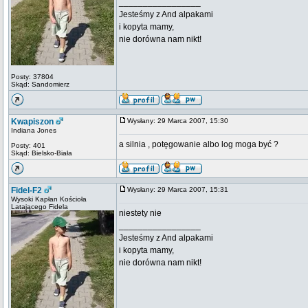
_________________
Jesteśmy z And alpakami
i kopyta mamy,
nie dorówna nam nikt!
Posty: 37804
Skąd: Sandomierz
Kwapiszon
Wysłany: 29 Marca 2007, 15:30
Indiana Jones
a silnia , potęgowanie albo log moga być ?
Posty: 401
Skąd: Bielsko-Biała
Fidel-F2
Wysłany: 29 Marca 2007, 15:31
Wysoki Kapłan Kościoła
Latającego Fidela
niestety nie
_________________
Jesteśmy z And alpakami
i kopyta mamy,
nie dorówna nam nikt!