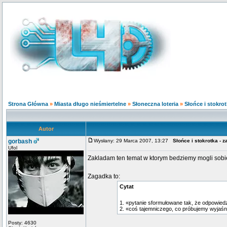
Strona Główna
»
Miasta długo nieśmiertelne
»
Słoneczna loteria
»
Słońce i stokrot
Autor
gorbash
Wysłany: 29 Marca 2007, 13:27
Słońce i stokrotka - 
Ufol
Zakladam ten temat w ktorym bedziemy mogli sob
Zagadka to:
Cytat
1. «pytanie sformułowane tak, że odpowiedzi
2. «coś tajemniczego, co próbujemy wyjaśn
Posty: 4630