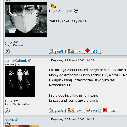
Ufol
Dajesz Lumpie!
_________________
You say coke I say caine.
Posty: 4630
Skąd: Kraków
Lump Kałmuk
Wysłany: 29 Marca 2007, 14:39
Klapaucjusz
Ok, no to ja zapodam coś, żebyście sobie troche p
Mamy do dyspozycji cztery liczby: 1, 3, 4 oraz 6. 
Uwaga: każdej liczby można użyć tylko raz!
Powodzenia:D
_________________
In the depths of the mind insane
fantasy and reality are the same
Posty: 973
Skąd: Suchedniów
hjeniu
Wysłany: 29 Marca 2007, 14:44
Wilq