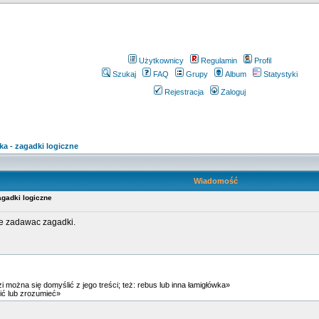
Użytkownicy
Regulamin
Profil
Szukaj
FAQ
Grupy
Album
Statystyki
Rejestracja
Zaloguj
ka - zagadki logiczne
Wiadomość
zagadki logiczne
ie zadawac zagadki.
 można się domyślić z jego treści; też: rebus lub inna łamigłówka»
ić lub zrozumieć»