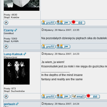
Posty: 4630
Skąd: Kraków
Czarny
Wysłany: 29 Marca 2007, 13:35
GrimMod
Na pozostałych dziesięciu piętrach sika do butele
Posty: 5363
Skąd: IŁAWA
Lump Kałmuk
Wysłany: 29 Marca 2007, 14:23
Klapaucjusz
Ja wiem, ja wiem!
Krasnoludek jest za niski i nie sięga do guziczka 
_________________
In the depths of the mind insane
fantasy and reality are the same
Posty: 973
Skąd: Suchedniów
gorbash
Wysłany: 29 Marca 2007, 14:24