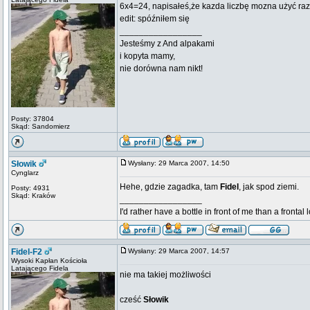
6x4=24, napisałeś,że kazda liczbę mozna użyć raz 
edit: spóźniłem się
_________________
Jesteśmy z And alpakami
i kopyta mamy,
nie dorówna nam nikt!
Posty: 37804
Skąd: Sandomierz
Słowik
Wysłany: 29 Marca 2007, 14:50
Cynglarz
Hehe, gdzie zagadka, tam
Fidel
, jak spod ziemi.
Posty: 4931
Skąd: Kraków
_________________
I'd rather have a bottle in front of me than a frontal
Fidel-F2
Wysłany: 29 Marca 2007, 14:57
Wysoki Kapłan Kościoła
Latającego Fidela
nie ma takiej możliwości
cześć
Słowik