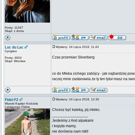
Posty: 11347
Skąd: z domu
Luc du Lac
Wysłany: 24 Lipca 2018, 11:43
Cynglarz
Czas przemian Silverberg
Posty: 4924
Skąd: Wrocław
co do Mleka cichego zabójcy - jak najbardziej poważ
raczej mnie zastanawia że ty ten tytuł masz na swo
Fidel-F2
Wysłany: 24 Lipca 2018, 12:30
Wysoki Kapłan Kościoła
Latającego Fidela
Chcesz być kaleką, pij mleko.
_________________
Jesteśmy z And alpakami
i kopyta mamy,
nie dorówna nam nikt!