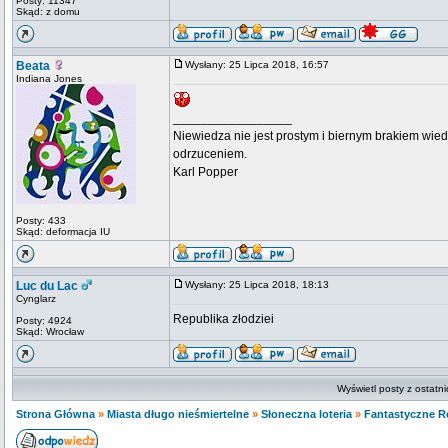
Posty: 11347
Skąd: z domu
Beata
Wysłany: 25 Lipca 2018, 16:57
Indiana Jones
_________________
Niewiedza nie jest prostym i biernym brakiem wiedz
odrzuceniem.
Karl Popper
Posty: 433
Skąd: deformacja IU
Luc du Lac
Wysłany: 25 Lipca 2018, 18:13
Cynglarz
Republika złodziei
Posty: 4924
Skąd: Wrocław
Wyświetl posty z ostatn
Strona Główna
»
Miasta długo nieśmiertelne
»
Słoneczna loteria
»
Fantastyczne R