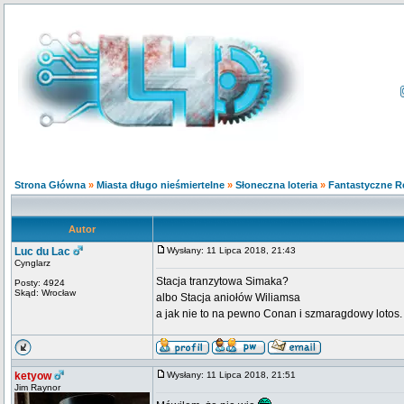
Strona Główna
»
Miasta długo nieśmiertelne
»
Słoneczna loteria
»
Fantastyczne R
Autor
Luc du Lac
Wysłany: 11 Lipca 2018, 21:43
Cynglarz
Stacja tranzytowa Simaka?
Posty: 4924
Skąd: Wrocław
albo Stacja aniołów Wiliamsa
a jak nie to na pewno Conan i szmaragdowy lotos.
ketyow
Wysłany: 11 Lipca 2018, 21:51
Jim Raynor