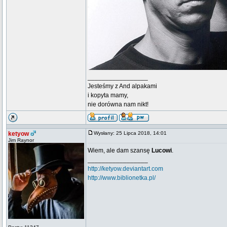
_________________
Jesteśmy z And alpakami
i kopyta mamy,
nie dorówna nam nikt!
ketyow
Wysłany: 25 Lipca 2018, 14:01
Jim Raynor
Wiem, ale dam szansę
Lucowi
.
_________________
http://ketyow.deviantart.com
http://www.biblionetka.pl/