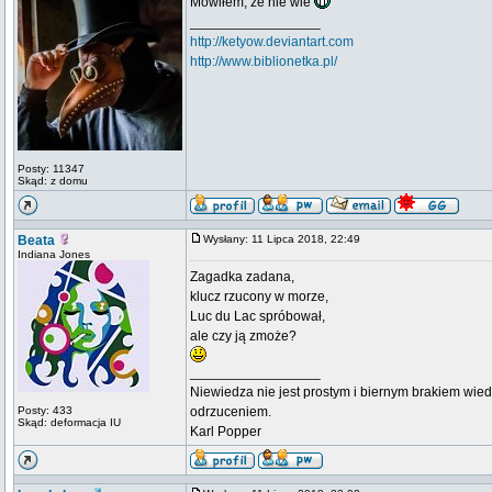
Mówiłem, że nie wie
_________________
http://ketyow.deviantart.com
http://www.biblionetka.pl/
Posty: 11347
Skąd: z domu
Beata
Wysłany: 11 Lipca 2018, 22:49
Indiana Jones
Zagadka zadana,
klucz rzucony w morze,
Luc du Lac spróbował,
ale czy ją zmoże?
_________________
Niewiedza nie jest prostym i biernym brakiem wiedz
Posty: 433
odrzuceniem.
Skąd: deformacja IU
Karl Popper