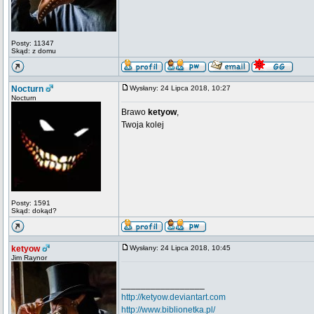
Posty: 11347
Skąd: z domu
Nocturn
Wysłany: 24 Lipca 2018, 10:27
Nocturn
Brawo
ketyow
,
Twoja kolej
Posty: 1591
Skąd: dokąd?
ketyow
Wysłany: 24 Lipca 2018, 10:45
Jim Raynor
_________________
http://ketyow.deviantart.com
http://www.biblionetka.pl/