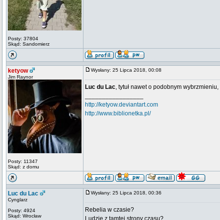
Posty: 37804
Skąd: Sandomierz
ketyow
Wysłany: 25 Lipca 2018, 00:08
Jim Raynor
Luc du Lac
, tytuł nawet o podobnym wybrzmieniu, a
_________________
http://ketyow.deviantart.com
http://www.biblionetka.pl/
Posty: 11347
Skąd: z domu
Luc du Lac
Wysłany: 25 Lipca 2018, 00:36
Cynglarz
Rebelia w czasie?
Posty: 4924
Skąd: Wrocław
Ludzie z tamtej strony czasu?