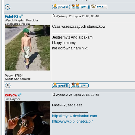
Fidel-F2
Wysłany: 25 Lipca 2018, 08:40
Wysoki Kapłan Kościoła
Latającego Fidela
Czas wrzeszczących staruszków
_________________
Jesteśmy z And alpakami
i kopyta mamy,
nie dorówna nam nikt!
Posty: 37804
Skąd: Sandomierz
ketyow
Wysłany: 25 Lipca 2018, 10:58
Jim Raynor
Fidel-F2
, zadajesz.
_________________
http://ketyow.deviantart.com
http://www.biblionetka.pl/