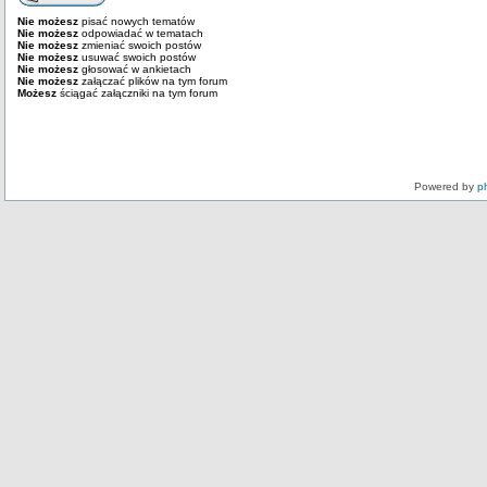
Nie możesz
pisać nowych tematów
Nie możesz
odpowiadać w tematach
Nie możesz
zmieniać swoich postów
Nie możesz
usuwać swoich postów
Nie możesz
głosować w ankietach
Nie możesz
załączać plików na tym forum
Możesz
ściągać załączniki na tym forum
Powered by
p