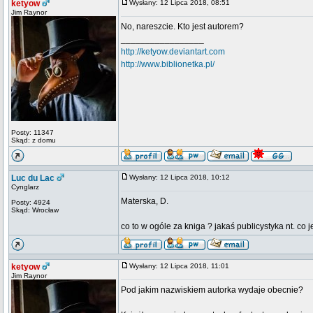
ketyow
Wysłany: 12 Lipca 2018, 08:51
Jim Raynor
No, nareszcie. Kto jest autorem?
_________________
http://ketyow.deviantart.com
http://www.biblionetka.pl/
Posty: 11347
Skąd: z domu
Luc du Lac
Wysłany: 12 Lipca 2018, 10:12
Cynglarz
Materska, D.
Posty: 4924
Skąd: Wrocław
co to w ogóle za kniga ? jakaś publicystyka nt. co j
ketyow
Wysłany: 12 Lipca 2018, 11:01
Jim Raynor
Pod jakim nazwiskiem autorka wydaje obecnie?