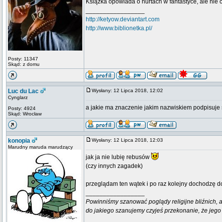
Książka opowiada o nurtach w fantastyce, ale nie 
_________________
http://ketyow.deviantart.com
http://www.biblionetka.pl/
Posty: 11347
Skąd: z domu
Luc du Lac
Wysłany: 12 Lipca 2018, 12:02
Cynglarz
a jakie ma znaczenie jakim nazwiskiem podpisuje 
Posty: 4924
Skąd: Wrocław
konopia
Wysłany: 12 Lipca 2018, 12:03
Marudny maruda marudzący
jak ja nie lubię rebusów
(czy innych zagadek)
przeglądam ten wątek i po raz kolejny dochodzę 
_________________
Powinniśmy szanować poglądy religijne bliźnich, al
do jakiego szanujemy czyjeś przekonanie, że jego 