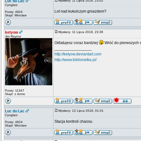
Luc du Lac
Wysłany: 11 Lipca 2018, 23:02
Cynglarz
Lot nad kukulczym gniazdem?
Posty: 4924
Skąd: Wrocław
ketyow
Wysłany: 11 Lipca 2018, 23:36
Jim Raynor
Odlatujesz coraz bardziej
Wróć do pierwszych s
_________________
http://ketyow.deviantart.com
http://www.biblionetka.pl/
Posty: 11347
Skąd: z domu
Luc du Lac
Wysłany: 12 Lipca 2018, 01:01
Cynglarz
Stacja kontroli chaosu.
Posty: 4924
Skąd: Wrocław