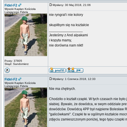
Fidel-F2
Wysłany: 30 Maj 2018, 21:06
Wysoki Kapłan Kościoła
Latającego Fidela
nie ryngraf i nie kolory
skupiłbym się na kształcie
_________________
Jesteśmy z And alpakami
i kopyta mamy,
nie dorówna nam nikt!
Posty: 37805
Skąd: Sandomierz
Fidel-F2
Wysłany: 1 Czerwca 2018, 12:33
Wysoki Kapłan Kościoła
Latającego Fidela
Nie ma chętnych.
Chodziło o kształt czapki. W tych czasach nie był
słabiej. Bywało, że dowódca, w swym oddziale pref
dowódców. Dowódcą 4PP był najpierw Bolesław Roj
"galicówkami". Czapki te w ogólnym kształcie mocn
zdjęciu zamieszczonym poniżej, tego typu czapki n