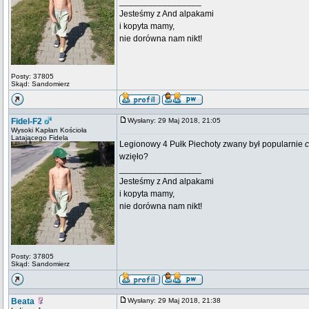
_________________
Jesteśmy z And alpakami
i kopyta mamy,
nie dorówna nam nikt!
Posty: 37805
Skąd: Sandomierz
Fidel-F2
Wysłany: 29 Maj 2018, 21:05
Wysoki Kapłan Kościoła
Latającego Fidela
Legionowy 4 Pułk Piechoty zwany był popularnie
wzięło?
_________________
Jesteśmy z And alpakami
i kopyta mamy,
nie dorówna nam nikt!
Posty: 37805
Skąd: Sandomierz
Beata
Wysłany: 29 Maj 2018, 21:38