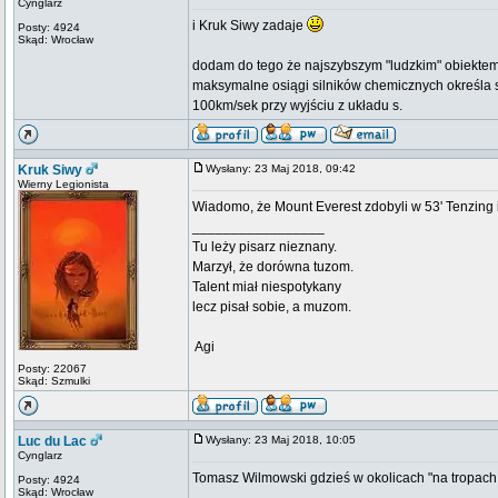
Cynglarz
i Kruk Siwy zadaje
Posty: 4924
Skąd: Wrocław
dodam do tego że najszybszym "ludzkim" obiektem
maksymalne osiągi silników chemicznych określa s
100km/sek przy wyjściu z układu s.
Kruk Siwy
Wysłany: 23 Maj 2018, 09:42
Wierny Legionista
Wiadomo, że Mount Everest zdobyli w 53' Tenzing i
_________________
Tu leży pisarz nieznany.
Marzył, że dorówna tuzom.
Talent miał niespotykany
lecz pisał sobie, a muzom.
 Agi
Posty: 22067
Skąd: Szmulki
Luc du Lac
Wysłany: 23 Maj 2018, 10:05
Cynglarz
Tomasz Wilmowski gdzieś w okolicach "na tropach 
Posty: 4924
Skąd: Wrocław