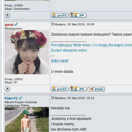
Posty: 37805
Skąd: Sandomierz
gorat
Wysłany: 30 Maj 2018, 19:09
Modegorator
Zdobienia małymi laskami biskupimi? Takimi zawin
_________________
Początkujący
Wiatr wieje
:
Co mogę dla kogoś zrob
Zostań drzewem wiśni.
---
鼓動の秘密
U mnie działa.
Posty: 13932
Skąd: FF
Fidel-F2
Wysłany: 30 Maj 2018, 19:12
Wysoki Kapłan Kościoła
Latającego Fidela
Niestety nie
_________________
Jesteśmy z And alpakami
i kopyta mamy,
nie dorówna nam nikt!