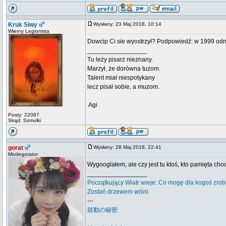
Kruk Siwy
Wysłany: 23 Maj 2018, 10:14
Wierny Legionista
Dowcip Ci sie wyostrzył? Podpowiedź: w 1999 odna
_________________
Tu leży pisarz nieznany.
Marzył, że dorówna tuzom.
Talent miał niespotykany
lecz pisał sobie, a muzom.
 Agi
Posty: 22067
Skąd: Szmulki
gorat
Wysłany: 28 Maj 2018, 22:41
Modegorator
Wygooglałem, ale czy jest tu ktoś, kto pamięta c
_________________
Początkujący
Wiatr wieje
:
Co mogę dla kogoś zrob
Zostań drzewem wiśni.
---
鼓動の秘密