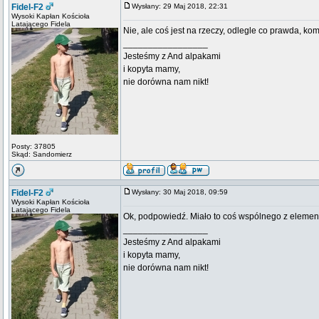
Fidel-F2
Wysłany: 29 Maj 2018, 22:31
Wysoki Kapłan Kościoła
Latającego Fidela
Nie, ale coś jest na rzeczy, odlegle co prawda, ko
_________________
Jesteśmy z And alpakami
i kopyta mamy,
nie dorówna nam nikt!
Posty: 37805
Skąd: Sandomierz
Fidel-F2
Wysłany: 30 Maj 2018, 09:59
Wysoki Kapłan Kościoła
Latającego Fidela
Ok, podpowiedź. Miało to coś wspólnego z eleme
_________________
Jesteśmy z And alpakami
i kopyta mamy,
nie dorówna nam nikt!