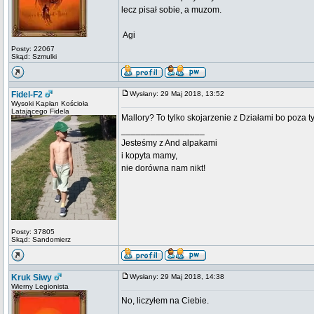
lecz pisał sobie, a muzom.
 Agi
Posty: 22067
Skąd: Szmulki
Fidel-F2
Wysłany: 29 Maj 2018, 13:52
Wysoki Kapłan Kościoła
Latającego Fidela
Mallory? To tylko skojarzenie z Działami bo poza 
_________________
Jesteśmy z And alpakami
i kopyta mamy,
nie dorówna nam nikt!
Posty: 37805
Skąd: Sandomierz
Kruk Siwy
Wysłany: 29 Maj 2018, 14:38
Wierny Legionista
No, liczyłem na Ciebie.