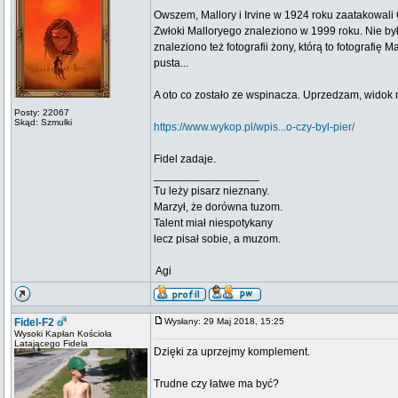
Owszem, Mallory i Irvine w 1924 roku zaatakowali C
Zwłoki Malloryego znaleziono w 1999 roku. Nie był
znaleziono też fotografii żony, którą to fotografię 
pusta...
A oto co zostało ze wspinacza. Uprzedzam, widok ni
Posty: 22067
Skąd: Szmulki
https://www.wykop.pl/wpis...o-czy-byl-pier/
Fidel zadaje.
_________________
Tu leży pisarz nieznany.
Marzył, że dorówna tuzom.
Talent miał niespotykany
lecz pisał sobie, a muzom.
 Agi
Fidel-F2
Wysłany: 29 Maj 2018, 15:25
Wysoki Kapłan Kościoła
Latającego Fidela
Dzięki za uprzejmy komplement.
Trudne czy łatwe ma być?