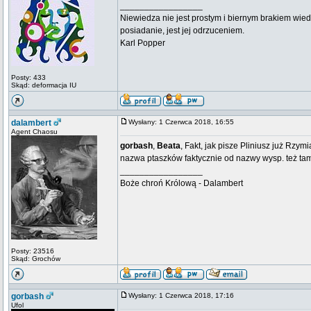
_________________
Niewiedza nie jest prostym i biernym brakiem wied
posiadanie, jest jej odrzuceniem.
Karl Popper
Posty: 433
Skąd: deformacja IU
dalambert
Wysłany: 1 Czerwca 2018, 16:55
Agent Chaosu
gorbash
,
Beata
, Fakt, jak pisze Pliniusz już Rzy
nazwa ptaszków faktycznie od nazwy wysp. też tam
_________________
Boże chroń Królową - Dalambert
Posty: 23516
Skąd: Grochów
gorbash
Wysłany: 1 Czerwca 2018, 17:16
Ufol