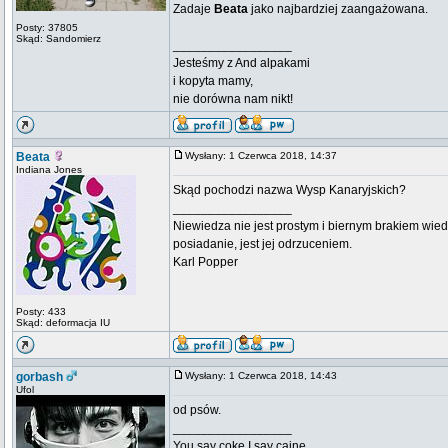
Zadaje
Beata
jako najbardziej zaangażowana.
Posty: 37805
Skąd: Sandomierz
_________________
Jesteśmy z And alpakami
i kopyta mamy,
nie dorówna nam nikt!
Beata
Wysłany: 1 Czerwca 2018, 14:37
Indiana Jones
Skąd pochodzi nazwa Wysp Kanaryjskich?
_________________
Niewiedza nie jest prostym i biernym brakiem wied
posiadanie, jest jej odrzuceniem.
Karl Popper
Posty: 433
Skąd: deformacja IU
gorbash
Wysłany: 1 Czerwca 2018, 14:43
Ufol
od psów.
_________________
You say coke I say caine.