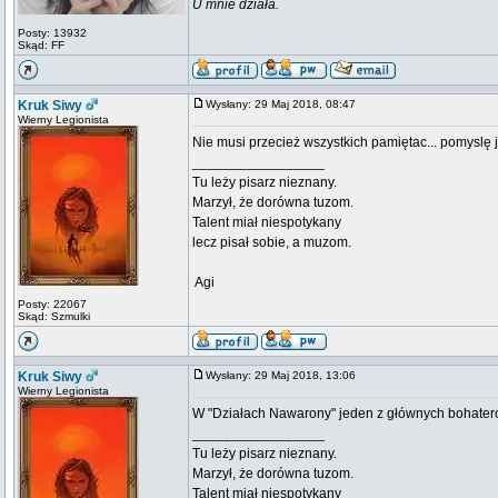
U mnie działa.
Posty: 13932
Skąd: FF
Kruk Siwy
Wysłany: 29 Maj 2018, 08:47
Wierny Legionista
Nie musi przecież wszystkich pamiętac... pomyslę
_________________
Tu leży pisarz nieznany.
Marzył, że dorówna tuzom.
Talent miał niespotykany
lecz pisał sobie, a muzom.
 Agi
Posty: 22067
Skąd: Szmulki
Kruk Siwy
Wysłany: 29 Maj 2018, 13:06
Wierny Legionista
W "Działach Nawarony" jeden z głównych bohate
_________________
Tu leży pisarz nieznany.
Marzył, że dorówna tuzom.
Talent miał niespotykany