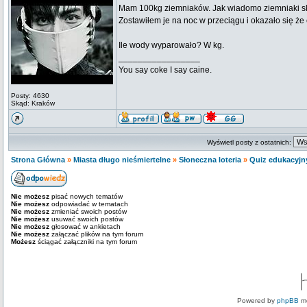
Mam 100kg ziemniaków. Jak wiadomo ziemniaki sk
Zostawiłem je na noc w przeciągu i okazało się że
Ile wody wyparowało? W kg.
_________________
You say coke I say caine.
Posty: 4630
Skąd: Kraków
Wyświetl posty z ostatnich:
Strona Główna
»
Miasta długo nieśmiertelne
»
Słoneczna loteria
»
Quiz edukacyjny
Nie możesz
pisać nowych tematów
Nie możesz
odpowiadać w tematach
Nie możesz
zmieniać swoich postów
Nie możesz
usuwać swoich postów
Nie możesz
głosować w ankietach
Nie możesz
załączać plików na tym forum
Możesz
ściągać załączniki na tym forum
Powered by
phpBB
mo