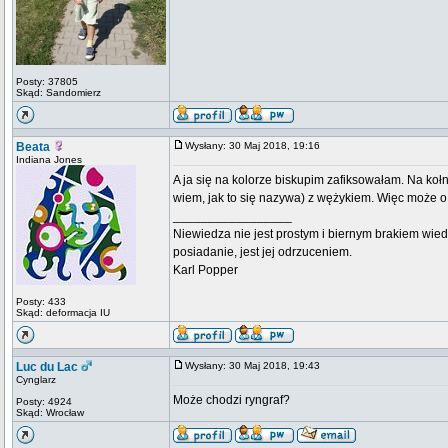
Posty: 37805
Skąd: Sandomierz
Beata
Wysłany: 30 Maj 2018, 19:16
Indiana Jones
A ja się na kolorze biskupim zafiksowałam. Na koł
wiem, jak to się nazywa) z wężykiem. Więc może o
_________________
Niewiedza nie jest prostym i biernym brakiem wied
posiadanie, jest jej odrzuceniem.
Karl Popper
Posty: 433
Skąd: deformacja IU
Luc du Lac
Wysłany: 30 Maj 2018, 19:43
Cynglarz
Może chodzi ryngraf?
Posty: 4924
Skąd: Wrocław