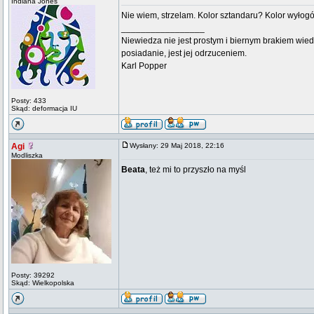
Indiana Jones
Nie wiem, strzelam. Kolor sztandaru? Kolor wyłogó
_________________
Niewiedza nie jest prostym i biernym brakiem wied
posiadanie, jest jej odrzuceniem.
Karl Popper
Posty: 433
Skąd: deformacja IU
Agi
Wysłany: 29 Maj 2018, 22:16
Modliszka
Beata
, też mi to przyszło na myśl
Posty: 39292
Skąd: Wielkopolska