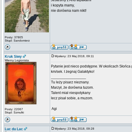
Jesteśmy z And alpakami
i kopyta mamy,
nie dorówna nam nikt!
Posty: 37805
Skąd: Sandomierz
Kruk Siwy
Wysłany: 23 Maj 2018, 09:11
Wierny Legionista
Pytanie jest nieco podstępne. W okolicach Słońca 
km/sek. I żegnaj Galaktyko!
_________________
Tu leży pisarz nieznany.
Marzył, że dorówna tuzom.
Talent miał niespotykany
lecz pisał sobie, a muzom.
 Agi
Posty: 22067
Skąd: Szmulki
Luc du Lac
Wysłany: 23 Maj 2018, 09:28