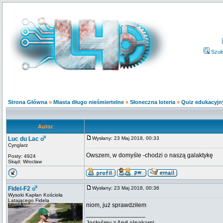
Szuk
Strona Główna
»
Miasta długo nieśmiertelne
»
Słoneczna loteria
»
Quiz edukacyjny
Autor
Luc du Lac
Wysłany: 23 Maj 2018, 00:33
Cynglarz
Owszem, w domyśle -chodzi o naszą galaktykę
Posty: 4924
Skąd: Wrocław
Fidel-F2
Wysłany: 23 Maj 2018, 00:36
Wysoki Kapłan Kościoła
Latającego Fidela
niom, już sprawdziłem
_________________