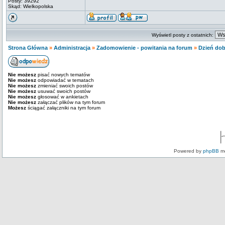
Posty: 39292
Skąd: Wielkopolska
Wyświetl posty z ostatnich:
Strona Główna
»
Administracja
»
Zadomowienie - powitania na forum
»
Dzień dobr
Nie możesz
pisać nowych tematów
Nie możesz
odpowiadać w tematach
Nie możesz
zmieniać swoich postów
Nie możesz
usuwać swoich postów
Nie możesz
głosować w ankietach
Nie możesz
załączać plików na tym forum
Możesz
ściągać załączniki na tym forum
Powered by
phpBB
mo