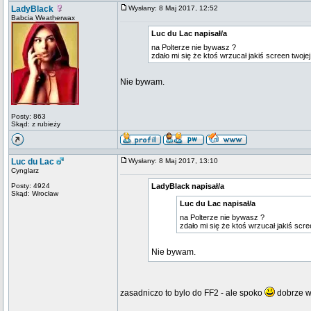
LadyBlack
Wysłany: 8 Maj 2017, 12:52
Babcia Weatherwax
Luc du Lac napisał/a
na Polterze nie bywasz ?
zdało mi się że ktoś wrzucał jakiś screen twoje
Nie bywam.
Posty: 863
Skąd: z rubieży
Luc du Lac
Wysłany: 8 Maj 2017, 13:10
Cynglarz
Posty: 4924
LadyBlack napisał/a
Skąd: Wrocław
Luc du Lac napisał/a
na Polterze nie bywasz ?
zdało mi się że ktoś wrzucał jakiś scr
Nie bywam.
zasadniczo to bylo do FF2 - ale spoko
dobrze w