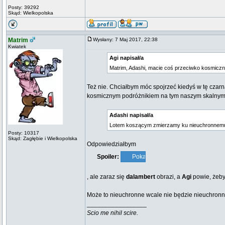
Posty: 39292
Skąd: Wielkopolska
Matrim
Wysłany: 7 Maj 2017, 22:38
Kwiatek
Agi napisał/a
Matrim, Adashi, macie coś przeciwko kosmic
Też nie. Chciałbym móc spojrzeć kiedyś w tę czarną 
kosmicznym podróżnikiem na tym naszym skalnym 
Adashi napisał/a
Lotem koszącym zmierzamy ku nieuchronnem
Posty: 10317
Skąd: Zagłębie i Wielkopolska
Odpowiedziałbym
Spoiler:
, ale zaraz się
dalambert
obrazi, a
Agi
powie, żeby
Może to nieuchronne wcale nie będzie nieuchronne
_________________
Scio me nihil scire.