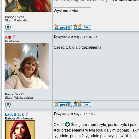
_________________
Wysłano z Atari
Posty: 16766
Skąd: Pyrlandia
Agi
Wysłany: 9 Maj 2017, 07:36
Modliszka
Cześć. 1:0 dla przeziębienia.
Posty: 39292
Skąd: Wielkopolska
LadyBlack
Wysłany: 9 Maj 2017, 10:25
Babcia Weatherwax
Cześć
Śniegiem zaprószyło, postraszyło i poleci
Agi
, przeziębienia w tym roku dały mi popalić, jak
tygodnie, potem 2 tygodnie przerwy i powrót. I tak