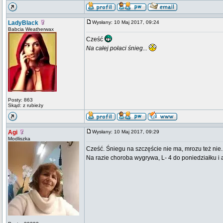
LadyBlack
Wysłany: 10 Maj 2017, 09:24
Babcia Weatherwax
Cześć
Na całej połaci śnieg...
Posty: 863
Skąd: z rubieży
Agi
Wysłany: 10 Maj 2017, 09:29
Modliszka
Cześć. Śniegu na szczęście nie ma, mrozu też nie.
Na razie choroba wygrywa, L- 4 do poniedziałku i a