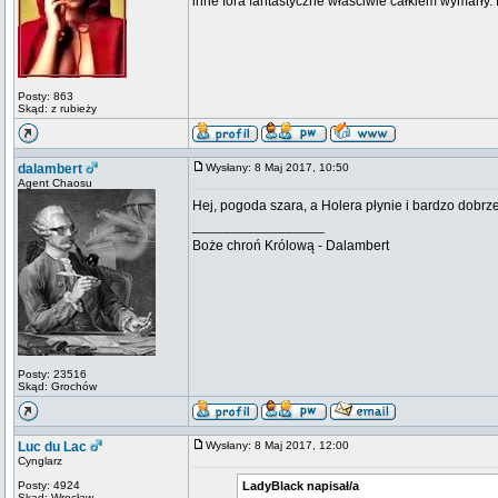
inne fora fantastyczne właściwie całkiem wymarły. 
Posty: 863
Skąd: z rubieży
dalambert
Wysłany: 8 Maj 2017, 10:50
Agent Chaosu
Hej, pogoda szara, a Holera płynie i bardzo dobrz
_________________
Boże chroń Królową - Dalambert
Posty: 23516
Skąd: Grochów
Luc du Lac
Wysłany: 8 Maj 2017, 12:00
Cynglarz
Posty: 4924
LadyBlack napisał/a
Skąd: Wrocław