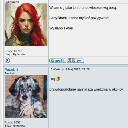
Cyberpunk
Witam się jako ten brunet wieczorową porą.
LadyBlack
, trzeba myśleć pozytywnie!
_________________
Wysłano z Atari
Posty: 16766
Skąd: Pyrlandia
Pucek
Wysłany: 9 Maj 2017, 21:28
Tumitak
Hej
_________________
prawdopodobnie najstarsza wiedźma w okolicy.
Posty: 2659
Skąd: Grochów