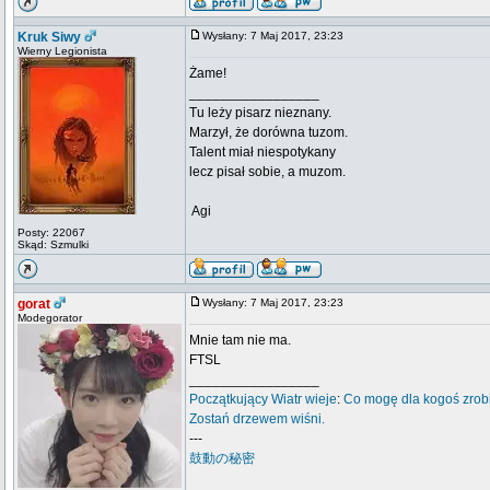
Kruk Siwy
Wysłany: 7 Maj 2017, 23:23
Wierny Legionista
Żame!
_________________
Tu leży pisarz nieznany.
Marzył, że dorówna tuzom.
Talent miał niespotykany
lecz pisał sobie, a muzom.
 Agi
Posty: 22067
Skąd: Szmulki
gorat
Wysłany: 7 Maj 2017, 23:23
Modegorator
Mnie tam nie ma.
FTSL
_________________
Początkujący
Wiatr wieje
:
Co mogę dla kogoś zrob
Zostań drzewem wiśni.
---
鼓動の秘密