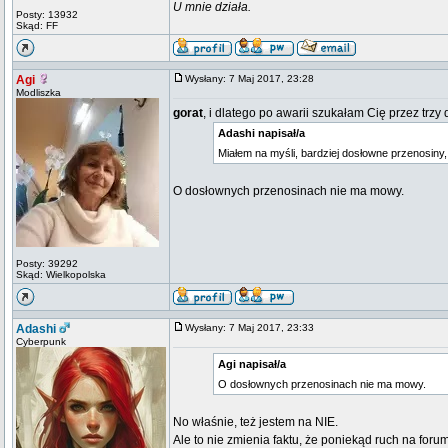
U mnie działa.
Posty: 13932
Skąd: FF
Agi
Wysłany: 7 Maj 2017, 23:28
Modliszka
gorat
, i dlatego po awarii szukałam Cię przez trzy 
Adashi napisał/a
Miałem na myśli, bardziej dosłowne przenosiny,
O dosłownych przenosinach nie ma mowy.
Posty: 39292
Skąd: Wielkopolska
Adashi
Wysłany: 7 Maj 2017, 23:33
Cyberpunk
Agi napisał/a
O dosłownych przenosinach nie ma mowy.
No właśnie, też jestem na NIE.
Ale to nie zmienia faktu, że poniekąd ruch na for