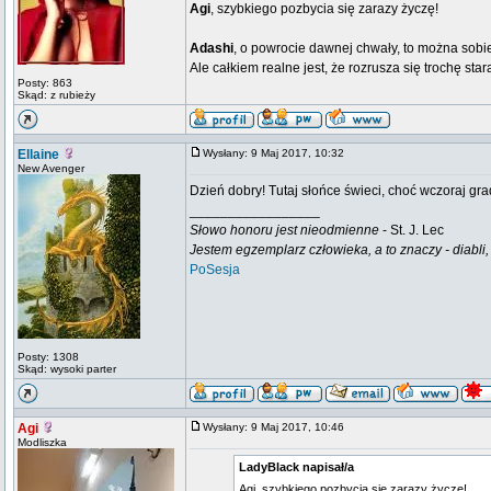
Agi
, szybkiego pozbycia się zarazy życzę!
Adashi
, o powrocie dawnej chwały, to można sob
Ale całkiem realne jest, że rozrusza się trochę sta
Posty: 863
Skąd: z rubieży
Ellaine
Wysłany: 9 Maj 2017, 10:32
New Avenger
Dzień dobry! Tutaj słońce świeci, choć wczoraj gra
_________________
Słowo honoru jest nieodmienne
- St. J. Lec
Jestem egzemplarz człowieka, a to znaczy - diabli,
PoSesja
Posty: 1308
Skąd: wysoki parter
Agi
Wysłany: 9 Maj 2017, 10:46
Modliszka
LadyBlack napisał/a
Agi, szybkiego pozbycia się zarazy życzę!