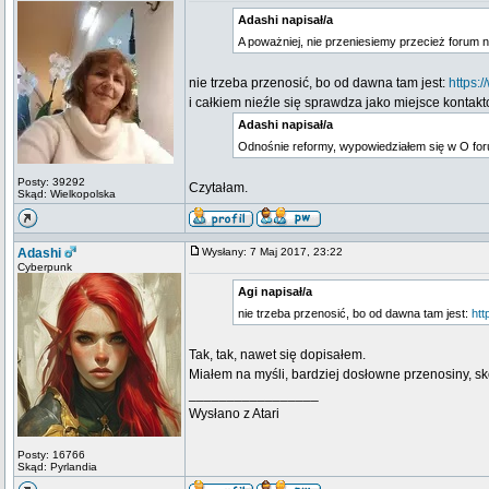
Adashi napisał/a
A poważniej, nie przeniesiemy przecież forum n
nie trzeba przenosić, bo od dawna tam jest:
https:
i całkiem nieźle się sprawdza jako miejsce kontak
Adashi napisał/a
Odnośnie reformy, wypowiedziałem się w O fo
Posty: 39292
Czytałam.
Skąd: Wielkopolska
Adashi
Wysłany: 7 Maj 2017, 23:22
Cyberpunk
Agi napisał/a
nie trzeba przenosić, bo od dawna tam jest:
ht
Tak, tak, nawet się dopisałem.
Miałem na myśli, bardziej dosłowne przenosiny, sko
_________________
Wysłano z Atari
Posty: 16766
Skąd: Pyrlandia