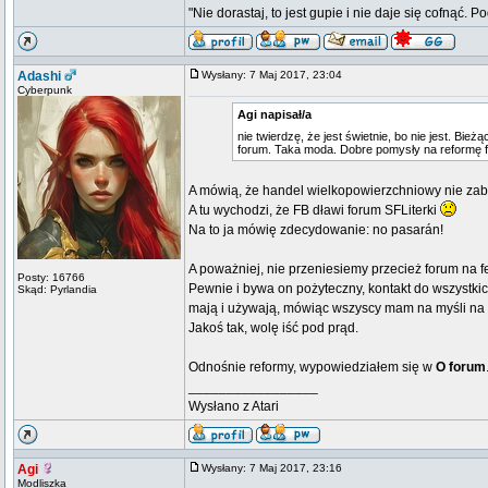
"Nie dorastaj, to jest gupie i nie daje się cofnąć. P
Adashi
Wysłany: 7 Maj 2017, 23:04
Cyberpunk
Agi napisał/a
nie twierdzę, że jest świetnie, bo nie jest. 
forum. Taka moda. Dobre pomysły na reformę fo
A mówią, że handel wielkopowierzchniowy nie zabi
A tu wychodzi, że FB dławi forum SFLiterki
Na to ja mówię zdecydowanie: no pasarán!
A poważniej, nie przeniesiemy przecież forum na f
Posty: 16766
Pewnie i bywa on pożyteczny, kontakt do wszystki
Skąd: Pyrlandia
mają i używają, mówiąc wszyscy mam na myśli 
Jakoś tak, wolę iść pod prąd.
Odnośnie reformy, wypowiedziałem się w
O forum
_________________
Wysłano z Atari
Agi
Wysłany: 7 Maj 2017, 23:16
Modliszka