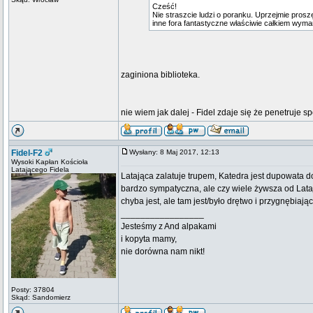
Cześć!
Nie straszcie ludzi o poranku. Uprzejmie proszę
inne fora fantastyczne właściwie całkiem wymar
zaginiona biblioteka.
nie wiem jak dalej - Fidel zdaje się że penetruje spo
Fidel-F2
Wysłany: 8 Maj 2017, 12:13
Wysoki Kapłan Kościoła
Latającego Fidela
Latająca zalatuje trupem, Katedra jest dupowata 
bardzo sympatyczna, ale czy wiele żywsza od Lata
chyba jest, ale tam jest/było drętwo i przygnębia
_________________
Jesteśmy z And alpakami
i kopyta mamy,
nie dorówna nam nikt!
Posty: 37804
Skąd: Sandomierz