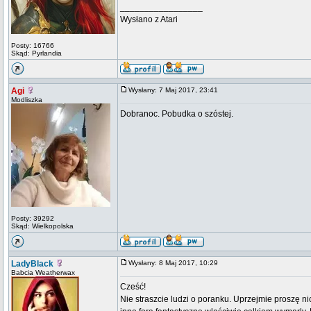
_________________
Wysłano z Atari
Posty: 16766
Skąd: Pyrlandia
Agi
Wysłany: 7 Maj 2017, 23:41
Modliszka
Dobranoc. Pobudka o szóstej.
Posty: 39292
Skąd: Wielkopolska
LadyBlack
Wysłany: 8 Maj 2017, 10:29
Babcia Weatherwax
Cześć!
Nie straszcie ludzi o poranku. Uprzejmie proszę ni