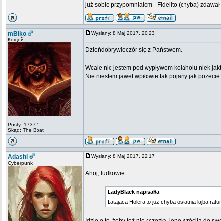
już sobie przypomniałem - Fidelito (chyba) zdawał
mBiko
Wysłany: 8 Maj 2017, 20:23
Кощей
Dzieńdobrywieczór się z Państwem.
_________________
Wcale nie jestem pod wypływem kolaholu niek jakt
Nie niestem jawet wpiłowie tak pojany jak pożeci
Posty: 17377
Skąd: The Boat
Adashi
Wysłany: 8 Maj 2017, 22:17
Cyberpunk
Ahoj, ludkowie.
LadyBlack napisał/a
Latająca Holera to już chyba ostatnia łajba rat
Idzie o to, żeby też nie sczezła, jeno wróciła do s