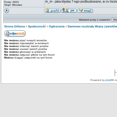
m_m - jaka klęska ? ego podbudowane, w cv możesz
Posty: 4924
Skąd: Wrocław
Wyświetl posty z ostatnich:
Strona Główna
»
Społeczność
»
Ogłoszenia
»
Darmowe rozdziały Wojny żywiołó
Nie możesz
pisać nowych tematów
Nie możesz
odpowiadać w tematach
Nie możesz
zmieniać swoich postów
Nie możesz
usuwać swoich postów
Nie możesz
głosować w ankietach
Nie możesz
załączać plików na tym forum
Możesz
ściągać załączniki na tym forum
Powered by
phpBB
mo