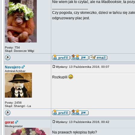
Nie wiem jak to czytać, ale na
Madbooksie
, ta poz
_________________
Czy pogoda, czy słoneczko, dzieci w tańcu się zak
odgruzowany plac jest.
Posty: 754
Skąd: Dorzecze Wilgi
Navajero
Wysłany: 13 Października 2016, 00:07
Admirał Ackbar
Rozkupili
Posty: 2456
Skąd: Shangri - La
gorat
Wysłany: 13 Października 2016, 00:42
Modegorator
Na prawach rękopisu było?