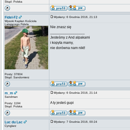
Skąd: Polska
Fidel-F2
Wysłany: 6 Grudnia 2016, 21:13
Wysoki Kapłan Kościoła
Latającego Fidela
Nie znasz się
_________________
Jesteśmy z And alpakami
i kopyta mamy,
nie dorówna nam nikt!
Posty: 37804
Skąd: Sandomierz
m_m
Wysłany: 6 Grudnia 2016, 21:14
Sandman
A ty jesteś gupi
Posty: 1194
Skąd: Polska
Luc du Lac
Wysłany: 7 Grudnia 2016, 00:24
Cynglarz