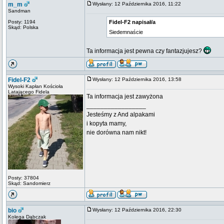
m_m
Wysłany: 12 Października 2016, 11:22
Sandman
Posty: 1194
Fidel-F2 napisał/a
Skąd: Polska
Siedemnaście
Ta informacja jest pewna czy fantazjujesz?
Fidel-F2
Wysłany: 12 Października 2016, 13:58
Wysoki Kapłan Kościoła
Latającego Fidela
Ta informacja jest zawyżona
_________________
Jesteśmy z And alpakami
i kopyta mamy,
nie dorówna nam nikt!
Posty: 37804
Skąd: Sandomierz
bio
Wysłany: 12 Października 2016, 22:30
Kolega Dąbczak