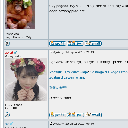
_________________
Czy pogoda, czy słoneczko, dzieci w tańcu się zak
odgruzowany plac jest.
Posty: 754
Skąd: Dorzecze Wilgi
gorat
Wysłany: 14 Lipca 2016, 22:49
Modegorator
Będziesz się smażył, marzycielu marny... przecież
_________________
Początkujący
Wiatr wieje
:
Co mogę dla kogoś zrob
Zostań drzewem wiśni.
---
鼓動の秘密
U mnie działa.
Posty: 13932
Skąd: FF
bio
Wysłany: 15 Lipca 2016, 00:40
Kolega Dąbczak