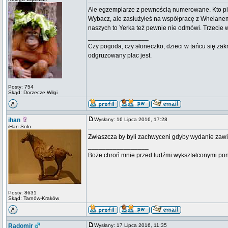
Ale egzemplarze z pewnością numerowane. Kto pier
Wybacz, ale zasłużyłeś na współpracę z Whelanem
naszych to Yerka też pewnie nie odmówi. Trzecie
_________________
Czy pogoda, czy słoneczko, dzieci w tańcu się zak
odgruzowany plac jest.
Posty: 754
Skąd: Dorzecze Wilgi
ihan
Wysłany: 16 Lipca 2016, 17:28
iHan Solo
Zwłaszcza by byli zachwyceni gdyby wydanie zawie
_________________
Boże chroń mnie przed ludźmi wykształconymi pona
Posty: 8631
Skąd: Tarnów-Kraków
Radomir
Wysłany: 17 Lipca 2016, 11:35