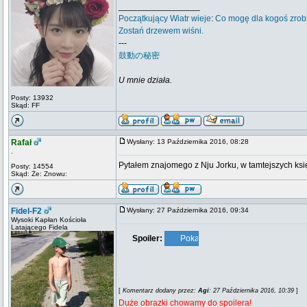
_________________
Początkujący
Wiatr wieje
:
Co mogę dla kogoś zrob
Zostań drzewem wiśni.
---
鼓動の秘密
U mnie działa.
Posty: 13932
Skąd: FF
Rafał
Wysłany: 13 Października 2016, 08:28
.
Pytałem znajomego z Nju Jorku, w tamtejszych księ
Posty: 14554
Skąd: Że: Znowu:
Fidel-F2
Wysłany: 27 Października 2016, 09:34
Wysoki Kapłan Kościoła
Latającego Fidela
Spoiler:
[
Komentarz dodany przez:
Agi
: 27 Października 2016, 10:39
]
Duże obrazki chowamy do spoilera!