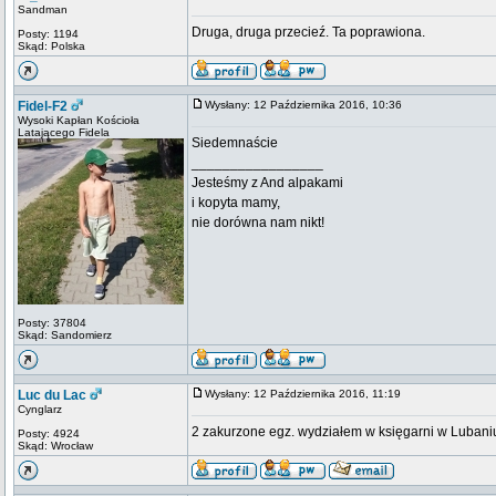
Sandman
Druga, druga przecieź. Ta poprawiona.
Posty: 1194
Skąd: Polska
Fidel-F2
Wysłany: 12 Października 2016, 10:36
Wysoki Kapłan Kościoła
Latającego Fidela
Siedemnaście
_________________
Jesteśmy z And alpakami
i kopyta mamy,
nie dorówna nam nikt!
Posty: 37804
Skąd: Sandomierz
Luc du Lac
Wysłany: 12 Października 2016, 11:19
Cynglarz
2 zakurzone egz. wydziałem w księgarni w Lubaniu.
Posty: 4924
Skąd: Wrocław