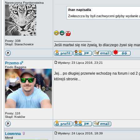
Narzeczona Frankensteina
ihan napisał/a
Zwłaszcza by byli zachwyceni gdyby wydanie za
_________________
Posty: 338
Skąd: Starachowice
Jeśli martwi się nie żywią, to dlaczego żywi się ma
Przemo
Wysłany: 23 Lipca 2016, 23:21
Frodo Baggins
Jej... po długiej przerwie wchodzę na forum i od 2
którejś stronie...
Posty: 116
Skąd: Kraków
Lowenna
Wysłany: 24 Lipca 2016, 18:39
Mirmił