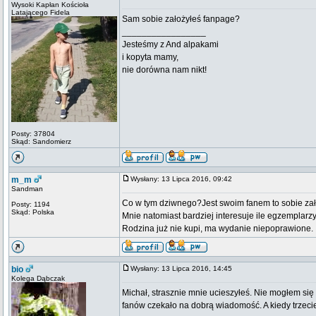
Wysoki Kapłan Kościoła
Latającego Fidela
Sam sobie założyłeś fanpage?
_________________
Jesteśmy z And alpakami
i kopyta mamy,
nie dorówna nam nikt!
Posty: 37804
Skąd: Sandomierz
m_m
Wysłany: 13 Lipca 2016, 09:42
Sandman
Co w tym dziwnego?Jest swoim fanem to sobie zał
Posty: 1194
Skąd: Polska
Mnie natomiast bardziej interesuje ile egzemplarzy
Rodzina już nie kupi, ma wydanie niepoprawione.
bio
Wysłany: 13 Lipca 2016, 14:45
Kolega Dąbczak
Michał, strasznie mnie ucieszyłeś. Nie mogłem si
fanów czekało na dobrą wiadomość. A kiedy trzec