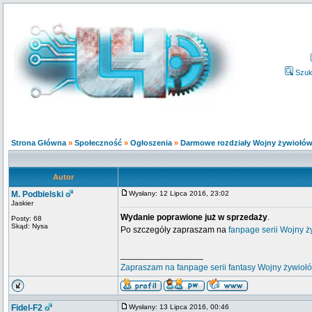
Szuk
Strona Główna
»
Społeczność
»
Ogłoszenia
»
Darmowe rozdziały Wojny żywiołó
Autor
M. Podbielski
Wysłany: 12 Lipca 2016, 23:02
Jaskier
Wydanie poprawione już w sprzedaży
.
Posty: 68
Skąd: Nysa
Po szczegóły zapraszam na
fanpage serii Wojny ż
_________________
Zapraszam na fanpage serii fantasy Wojny żywioł
Fidel-F2
Wysłany: 13 Lipca 2016, 00:46