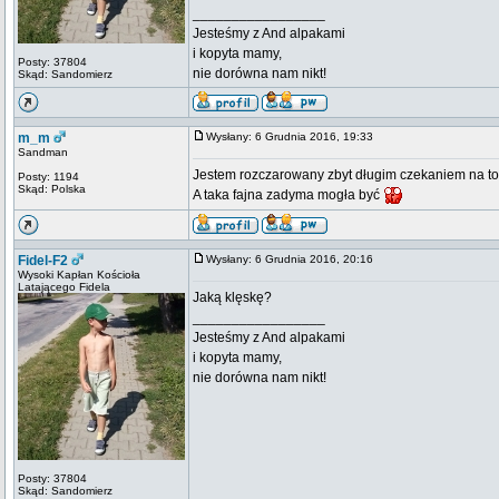
_________________
Jesteśmy z And alpakami
i kopyta mamy,
Posty: 37804
nie dorówna nam nikt!
Skąd: Sandomierz
m_m
Wysłany: 6 Grudnia 2016, 19:33
Sandman
Jestem rozczarowany zbyt długim czekaniem na to, a
Posty: 1194
Skąd: Polska
A taka fajna zadyma mogła być
Fidel-F2
Wysłany: 6 Grudnia 2016, 20:16
Wysoki Kapłan Kościoła
Latającego Fidela
Jaką klęskę?
_________________
Jesteśmy z And alpakami
i kopyta mamy,
nie dorówna nam nikt!
Posty: 37804
Skąd: Sandomierz