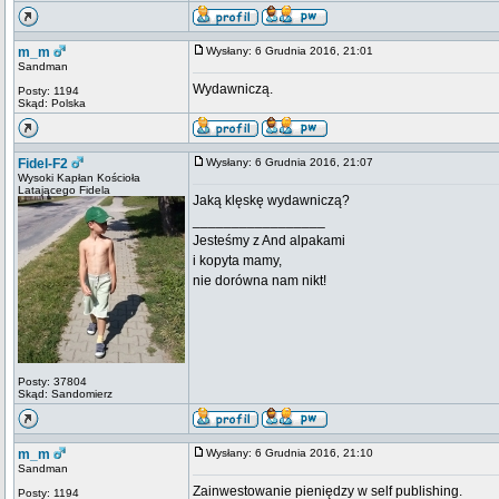
m_m
Wysłany: 6 Grudnia 2016, 21:01
Sandman
Wydawniczą.
Posty: 1194
Skąd: Polska
Fidel-F2
Wysłany: 6 Grudnia 2016, 21:07
Wysoki Kapłan Kościoła
Latającego Fidela
Jaką klęskę wydawniczą?
_________________
Jesteśmy z And alpakami
i kopyta mamy,
nie dorówna nam nikt!
Posty: 37804
Skąd: Sandomierz
m_m
Wysłany: 6 Grudnia 2016, 21:10
Sandman
Zainwestowanie pieniędzy w self publishing.
Posty: 1194