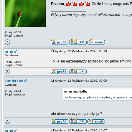
Przemo
,
Gdzie i kiedy mogę coś T
_________________
Gdyby nawet mężczyzna potrafił zrozumieć, co myśli k
Posty: 4359
Skąd: Lancre
m_m
Wysłany: 12 Października 2016, 08:19
Sandman
To ile się egzemplarzy sprzedało, bo jakoś smutno
Posty: 1194
Skąd: Polska
Luc du Lac
Wysłany: 12 Października 2016, 09:05
Cynglarz
Posty: 4924
m_m napisał/a
Skąd: Wrocław
To ile się egzemplarzy sprzedało, bo jakoś smu
ale pierwsza czy druga edycja ?
m_m
Wysłany: 12 Października 2016, 10:07