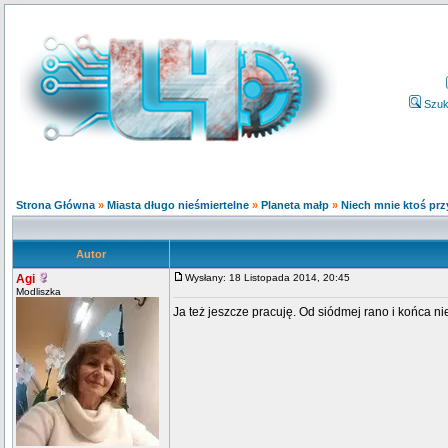
Szuk
Strona Główna
»
Miasta długo nieśmiertelne
»
Planeta małp
»
Niech mnie ktoś przy
Autor
Agi
Wysłany: 18 Listopada 2014, 20:45
Modliszka
Ja też jeszcze pracuję. Od siódmej rano i końca ni