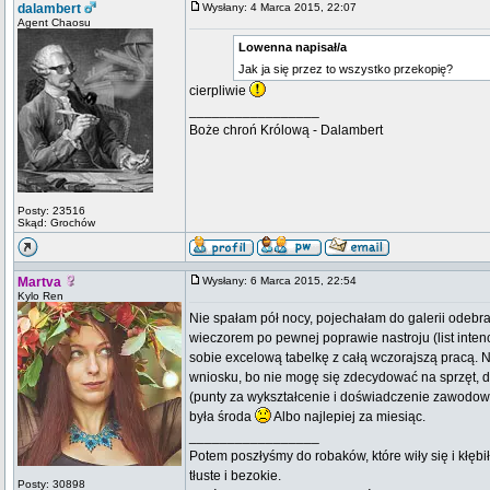
dalambert
Wysłany: 4 Marca 2015, 22:07
Agent Chaosu
Lowenna napisał/a
Jak ja się przez to wszystko przekopię?
cierpliwie
_________________
Boże chroń Królową - Dalambert
Posty: 23516
Skąd: Grochów
Martva
Wysłany: 6 Marca 2015, 22:54
Kylo Ren
Nie spałam pół nocy, pojechałam do galerii odebrać
wieczorem po pewnej poprawie nastroju (list inten
sobie excelową tabelkę z całą wczorajszą pracą. 
wniosku, bo nie mogę się zdecydować na sprzęt, d
(punty za wykształcenie i doświadczenie zawodowe 
była środa
Albo najlepiej za miesiąc.
_________________
Potem poszłyśmy do robaków, które wiły się i kłębi
tłuste i bezokie.
Posty: 30898