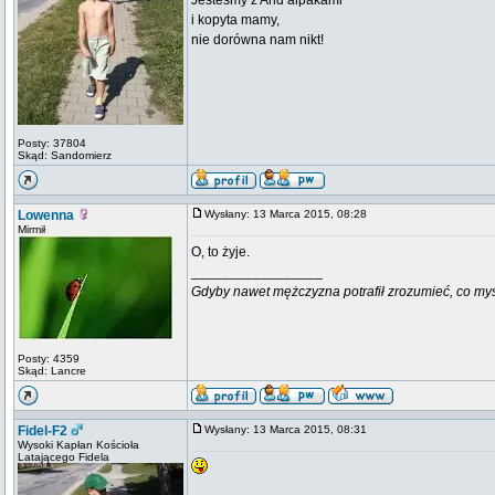
Jesteśmy z And alpakami
i kopyta mamy,
nie dorówna nam nikt!
Posty: 37804
Skąd: Sandomierz
Lowenna
Wysłany: 13 Marca 2015, 08:28
Mirmił
O, to żyje.
_________________
Gdyby nawet mężczyzna potrafił zrozumieć, co myśli k
Posty: 4359
Skąd: Lancre
Fidel-F2
Wysłany: 13 Marca 2015, 08:31
Wysoki Kapłan Kościoła
Latającego Fidela