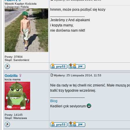
Fidel-F2
Wysoki Kapłan Kościoła
Latającego Fidela
hmmm, może pora pozbyć się kozy
_________________
Jesteśmy z And alpakami
i kopyta mamy,
nie dorówna nam nikt!
Posty: 37804
Skąd: Sandomierz
Godzilla
Wysłany: 25 Listopada 2014, 11:53
kocia mama
Nie da rady w tej chwili nic zmienić. Małe muszą p
trafić trzy tygodnie wcześniej.
_________________
Blog
Kedileri çok seviyorum
Posty: 14145
Skąd: Warszawa