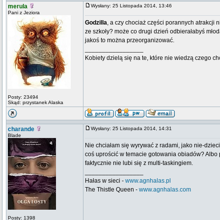
merula
Wysłany: 25 Listopada 2014, 13:46
Pani z Jeziora
Godzilla
, a czy chociaż części porannych atrakcj
ze szkoły? może co drugi dzień odbierałabyś młodą
jakoś to można przeorganizować.
_________________
Kobiety dzielą się na te, które nie wiedzą czego ch
Posty: 23494
Skąd: przystanek Alaska
charande
Wysłany: 25 Listopada 2014, 14:31
Blade
Nie chciałam się wyrywać z radami, jako nie-dzieci
coś uprościć w temacie gotowania obiadów? Albo 
faktycznie nie lubi się z multi-taskingiem.
_________________
Hałas w sieci -
www.agnhalas.pl
The Thistle Queen -
www.agnhalas.com
Posty: 1398