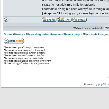
o 22 leci '90, o 23 Best ballads a po 24 Best rock (
strasznie nostalgicznie mnie to nastawia
i normalnie aż się nie chce wierzyć że to minęło tak
[ skorpions Still loving you , a zaraz będzie bon jovi
Wyświetl posty z ostatnich:
Strona Główna
»
Miasta długo nieśmiertelne
»
Planeta małp
»
Niech mnie ktoś przy
Nie możesz
pisać nowych tematów
Nie możesz
odpowiadać w tematach
Nie możesz
zmieniać swoich postów
Nie możesz
usuwać swoich postów
Nie możesz
głosować w ankietach
Nie możesz
załączać plików na tym forum
Możesz
ściągać załączniki na tym forum
Powered by
phpBB
mo