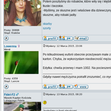
Potem poszłyśmy do robaków, które wiły się i kłębi
tłuste i bezokie.
-Myślimy, ze słuszne jest i właściwe dla dziewczyn
słuszne, aby robaki jadły.
skarby
szorty
Posty: 30898
Skąd: Kraków
Lowenna
Wysłany: 12 Marca 2015, 23:06
Mirmił
Po kilkudniowej euforii obecnie przeżywam małe z
karton. Chyba, że wykorzystam nieobecność męża
Edytka: chwila przerwy i mam 1002. Na pocieszeni
_________________
Gdyby nawet mężczyzna potrafił zrozumieć, co myśli k
Posty: 4359
Skąd: Lancre
Fidel-F2
Wysłany: 13 Marca 2015, 08:20
Wysoki Kapłan Kościoła
Latającego Fidela
_________________