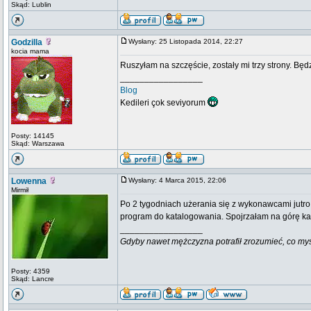
Skąd: Lublin
Godzilla
Wysłany: 25 Listopada 2014, 22:27
kocia mama
Ruszyłam na szczęście, zostały mi trzy strony. Będz
_________________
Blog
Kedileri çok seviyorum
Posty: 14145
Skąd: Warszawa
Lowenna
Wysłany: 4 Marca 2015, 22:06
Mirmił
Po 2 tygodniach użerania się z wykonawcami jutro
program do katalogowania. Spojrzałam na górę kar
_________________
Gdyby nawet mężczyzna potrafił zrozumieć, co myśli k
Posty: 4359
Skąd: Lancre