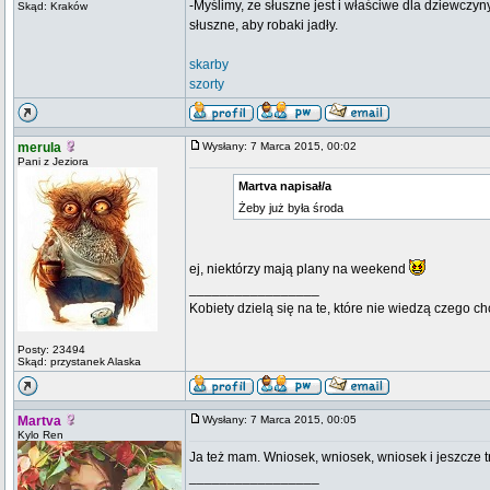
-Myślimy, ze słuszne jest i właściwe dla dziewczyn
Skąd: Kraków
słuszne, aby robaki jadły.
skarby
szorty
merula
Wysłany: 7 Marca 2015, 00:02
Pani z Jeziora
Martva napisał/a
Żeby już była środa
ej, niektórzy mają plany na weekend
_________________
Kobiety dzielą się na te, które nie wiedzą czego ch
Posty: 23494
Skąd: przystanek Alaska
Martva
Wysłany: 7 Marca 2015, 00:05
Kylo Ren
Ja też mam. Wniosek, wniosek, wniosek i jeszcze 
_________________