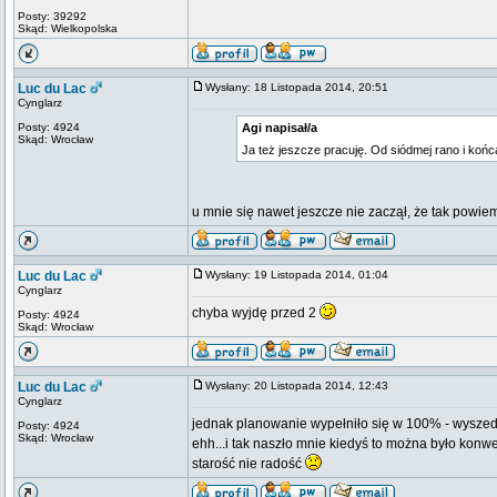
Posty: 39292
Skąd: Wielkopolska
Luc du Lac
Wysłany: 18 Listopada 2014, 20:51
Cynglarz
Posty: 4924
Agi napisał/a
Skąd: Wrocław
Ja też jeszcze pracuję. Od siódmej rano i końc
u mnie się nawet jeszcze nie zaczął, że tak powiem
Luc du Lac
Wysłany: 19 Listopada 2014, 01:04
Cynglarz
chyba wyjdę przed 2
Posty: 4924
Skąd: Wrocław
Luc du Lac
Wysłany: 20 Listopada 2014, 12:43
Cynglarz
jednak planowanie wypełniło się w 100% - wyszedłe
Posty: 4924
Skąd: Wrocław
ehh...i tak naszło mnie kiedyś to można było konwe
starość nie radość