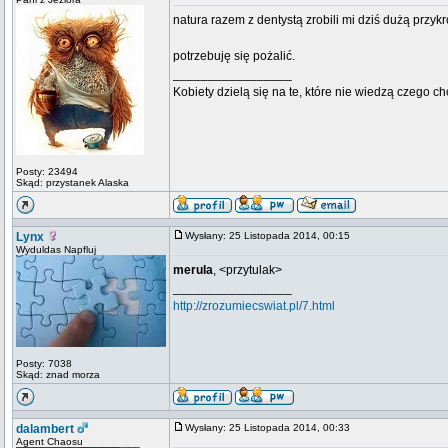
natura razem z dentystą zrobili mi dziś dużą przykr
potrzebuję się pożalić.
_________________
Kobiety dzielą się na te, które nie wiedzą czego ch
Posty: 23494
Skąd: przystanek Alaska
Lynx
Wysłany: 25 Listopada 2014, 00:15
Wyduldas Napfluj
merula
, <przytulak>
_________________
http://zrozumiecswiat.pl/7.html
Posty: 7038
Skąd: znad morza
dalambert
Wysłany: 25 Listopada 2014, 00:33
Agent Chaosu