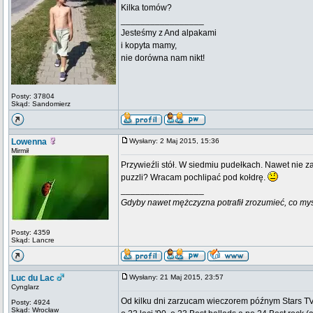
Kilka tomów?
_________________
Jesteśmy z And alpakami
i kopyta mamy,
nie dorówna nam nikt!
Posty: 37804
Skąd: Sandomierz
Lowenna
Wysłany: 2 Maj 2015, 15:36
Mirmił
Przywieźli stół. W siedmiu pudełkach. Nawet nie z
puzzli? Wracam pochlipać pod kołdrę.
_________________
Gdyby nawet mężczyzna potrafił zrozumieć, co myśli k
Posty: 4359
Skąd: Lancre
Luc du Lac
Wysłany: 21 Maj 2015, 23:57
Cynglarz
Od kilku dni zarzucam wieczorem późnym Stars TV
Posty: 4924
Skąd: Wrocław