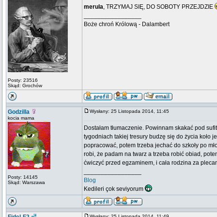
merula
, TRZYMAJ SIĘ, DO SOBOTY PRZEJDZIE
_________________
Boże chroń Królową - Dalambert
Posty: 23516
Skąd: Grochów
Godzilla
Wysłany: 25 Listopada 2014, 11:45
kocia mama
Dostałam tłumaczenie. Powinnam skakać pod sufit.
tygodniach takiej tresury budzę się do życia koło 
popracować, potem trzeba jechać do szkoły po młod
robi, że padam na twarz a trzeba robić obiad, pot
ćwiczyć przed egzaminem, i cała rodzina za plecami
_________________
Posty: 14145
Blog
Skąd: Warszawa
Kedileri çok seviyorum
Wysłany: 25 Listopada 2014, 11:49