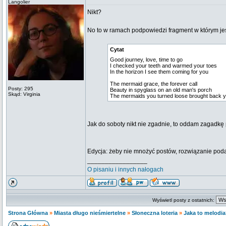
Langolier
Nikt?
No to w ramach podpowiedzi fragment w którym jest
Cytat
Good journey, love, time to go
I checked your teeth and warmed your toes
In the horizon I see them coming for you
The mermaid grace, the forever call
Posty: 295
Beauty in spyglass on an old man's porch
Skąd: Virginia
The mermaids you turned loose brought back y
Jak do soboty nikt nie zgadnie, to oddam zagadk
Edycja: żeby nie mnożyć postów, rozwiązanie podaję
_________________
O pisaniu i innych nałogach
Wyświetl posty z ostatnich:
Strona Główna
»
Miasta długo nieśmiertelne
»
Słoneczna loteria
»
Jaka to melodi