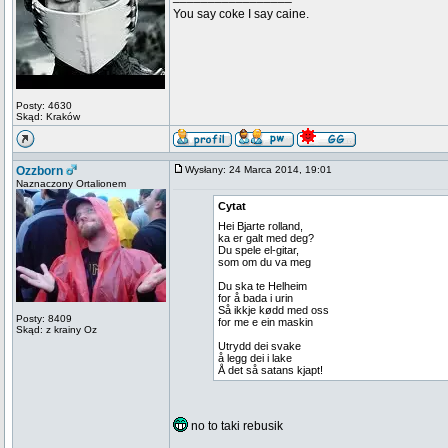
You say coke I say caine.
Posty: 4630
Skąd: Kraków
Ozzborn
Wysłany: 24 Marca 2014, 19:01
Naznaczony Ortalionem
Cytat
Hei Bjarte rolland,
ka er galt med deg?
Du spele el-gitar,
som om du va meg
Du ska te Helheim
for å bada i urin
Så ikkje kødd med oss
Posty: 8409
for me e ein maskin
Skąd: z krainy Oz
Utrydd dei svake
å legg dei i lake
Å det så satans kjapt!
no to taki rebusik
_________________