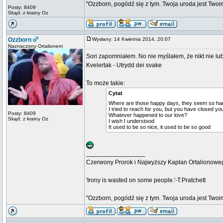
"Ozzborn, pogódź się z tym. Twoja uroda jest Twoi
Posty: 8409
Skąd: z krainy Oz
Ozzborn
Wysłany: 14 Kwietnia 2014, 20:07
Naznaczony Ortalionem
Sori zapomniałem. No nie myślałem, że nikt nie lubi
Kvelertak - Utrydd dei svake
To może takie:
Cytat
Where are those happy days, they seem so hard
I tried to reach for you, but you have closed yo
Posty: 8409
Whatever happened to our love?
Skąd: z krainy Oz
I wish I understood
It used to be so nice, it used to be so good
_________________
Czerwony Prorok i Najwyższy Kapłan Ortalionow
'Irony is wasted on some people.'-T.Pratchett
"Ozzborn, pogódź się z tym. Twoja uroda jest Twoi