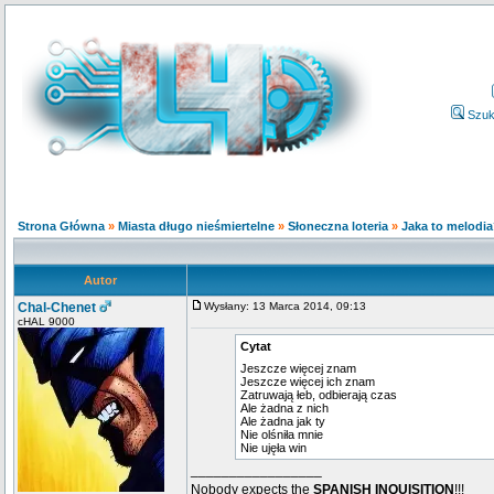
Szuk
Strona Główna
»
Miasta długo nieśmiertelne
»
Słoneczna loteria
»
Jaka to melodi
Autor
Chal-Chenet
Wysłany: 13 Marca 2014, 09:13
cHAL 9000
Cytat
Jeszcze więcej znam
Jeszcze więcej ich znam
Zatruwają łeb, odbierają czas
Ale żadna z nich
Ale żadna jak ty
Nie olśniła mnie
Nie ujęła win
_________________
Nobody expects the
SPANISH INQUISITION
!!!