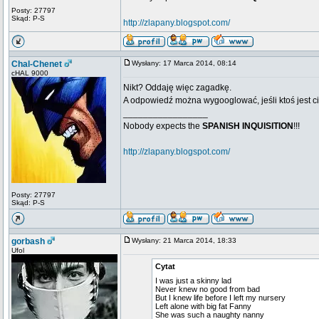
Posty: 27797
Skąd: P-S
http://zlapany.blogspot.com/
Chal-Chenet
Wysłany: 17 Marca 2014, 08:14
cHAL 9000
Nikt? Oddaję więc zagadkę.
A odpowiedź można wygooglować, jeśli ktoś jest c
_________________
Nobody expects the
SPANISH INQUISITION
!!!
http://zlapany.blogspot.com/
Posty: 27797
Skąd: P-S
gorbash
Wysłany: 21 Marca 2014, 18:33
Ufol
Cytat
I was just a skinny lad
Never knew no good from bad
But I knew life before I left my nursery
Left alone with big fat Fanny
She was such a naughty nanny