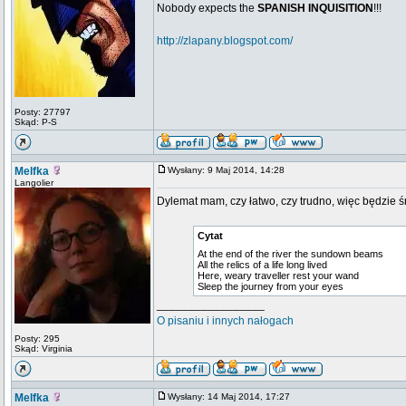
Nobody expects the
SPANISH INQUISITION
!!!
http://zlapany.blogspot.com/
Posty: 27797
Skąd: P-S
Melfka
Wysłany: 9 Maj 2014, 14:28
Langolier
Dylemat mam, czy łatwo, czy trudno, więc będzie ś
Cytat
At the end of the river the sundown beams
All the relics of a life long lived
Here, weary traveller rest your wand
Sleep the journey from your eyes
_________________
O pisaniu i innych nałogach
Posty: 295
Skąd: Virginia
Melfka
Wysłany: 14 Maj 2014, 17:27