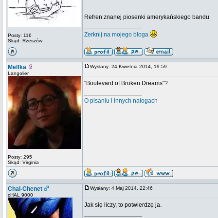
Refren znanej piosenki amerykańskiego bandu
_________________
Zerknij na mojego bloga
Posty: 116
Skąd: Rzeszów
Melfka
Wysłany: 24 Kwietnia 2014, 19:59
Langolier
"Boulevard of Broken Dreams"?
_________________
O pisaniu i innych nałogach
Posty: 295
Skąd: Virginia
Chal-Chenet
Wysłany: 4 Maj 2014, 22:46
cHAL 9000
Jak się liczy, to potwierdzę ja.
_________________