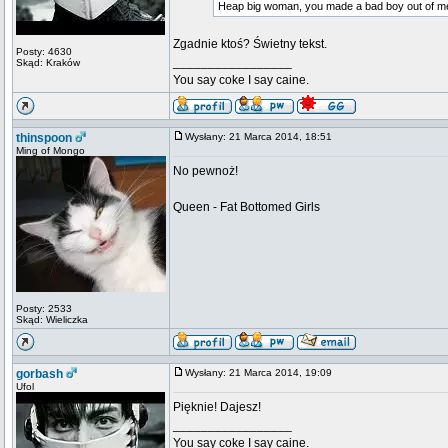
Heap big woman, you made a bad boy out of m
Zgadnie ktoś? Świetny tekst.
Posty: 4630
_________________
Skąd: Kraków
You say coke I say caine.
thinspoon
Wysłany: 21 Marca 2014, 18:51
Ming of Mongo
No pewnoż!
Queen - Fat Bottomed Girls
Posty: 2533
Skąd: Wieliczka
gorbash
Wysłany: 21 Marca 2014, 19:09
Ufol
Pięknie! Dajesz!
_________________
You say coke I say caine.