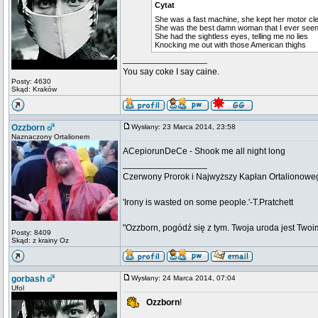
Cytat
She was a fast machine, she kept her motor cl
She was the best damn woman that I ever see
She had the sightless eyes, telling me no lies
Knocking me out with those American thighs
_________________
You say coke I say caine.
Posty: 4630
Skąd: Kraków
Ozzborn
Wysłany: 23 Marca 2014, 23:58
Naznaczony Ortalionem
ACepiorunDeCe - Shook me all night long
_________________
Czerwony Prorok i Najwyższy Kapłan Ortalionow
'Irony is wasted on some people.'-T.Pratchett
"Ozzborn, pogódź się z tym. Twoja uroda jest Twoi
Posty: 8409
Skąd: z krainy Oz
gorbash
Wysłany: 24 Marca 2014, 07:04
Ufol
Ozzborn
!
_________________