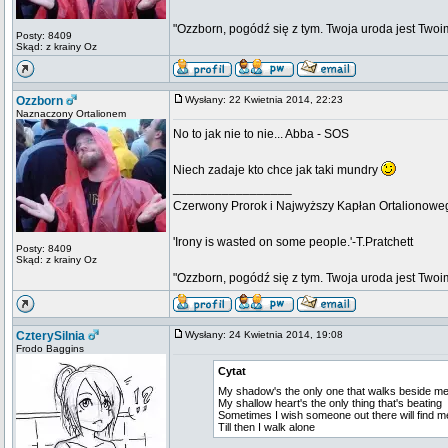
"Ozzborn, pogódź się z tym. Twoja uroda jest Twoi
Posty: 8409
Skąd: z krainy Oz
Ozzborn
Wysłany: 22 Kwietnia 2014, 22:23
Naznaczony Ortalionem
No to jak nie to nie... Abba - SOS
Niech zadaje kto chce jak taki mundry
_________________
Czerwony Prorok i Najwyższy Kapłan Ortalionow
'Irony is wasted on some people.'-T.Pratchett
Posty: 8409
Skąd: z krainy Oz
"Ozzborn, pogódź się z tym. Twoja uroda jest Twoi
CzterySilnia
Wysłany: 24 Kwietnia 2014, 19:08
Frodo Baggins
Cytat
My shadow's the only one that walks beside m
My shallow heart's the only thing that's beating
Sometimes I wish someone out there will find m
Till then I walk alone