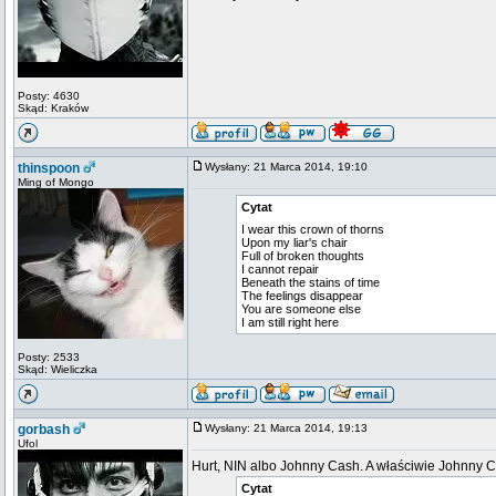
Posty: 4630
Skąd: Kraków
thinspoon
Wysłany: 21 Marca 2014, 19:10
Ming of Mongo
Cytat
I wear this crown of thorns
Upon my liar's chair
Full of broken thoughts
I cannot repair
Beneath the stains of time
The feelings disappear
You are someone else
I am still right here
Posty: 2533
Skąd: Wieliczka
gorbash
Wysłany: 21 Marca 2014, 19:13
Ufol
Hurt, NIN albo Johnny Cash. A właściwie Johnny C
Cytat