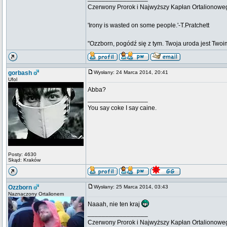
Czerwony Prorok i Najwyższy Kapłan Ortalionow
'Irony is wasted on some people.'-T.Pratchett
"Ozzborn, pogódź się z tym. Twoja uroda jest Twoi
gorbash
Wysłany: 24 Marca 2014, 20:41
Ufol
Abba?
_________________
You say coke I say caine.
Posty: 4630
Skąd: Kraków
Ozzborn
Wysłany: 25 Marca 2014, 03:43
Naznaczony Ortalionem
Naaah, nie ten kraj
_________________
Czerwony Prorok i Najwyższy Kapłan Ortalionow