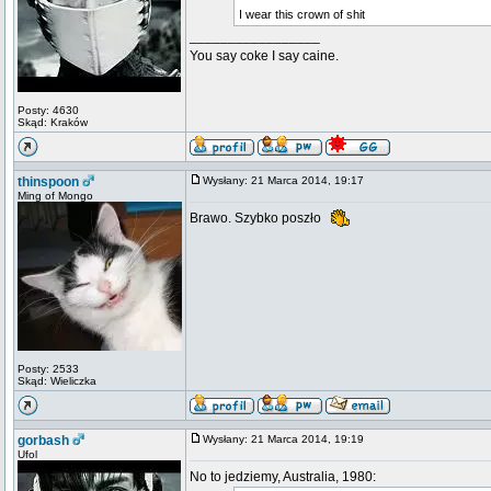
I wear this crown of shit
_________________
You say coke I say caine.
Posty: 4630
Skąd: Kraków
thinspoon
Wysłany: 21 Marca 2014, 19:17
Ming of Mongo
Brawo. Szybko poszło
Posty: 2533
Skąd: Wieliczka
gorbash
Wysłany: 21 Marca 2014, 19:19
Ufol
No to jedziemy, Australia, 1980: