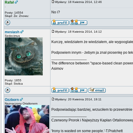
Rafał
Wysłany: 18 Kwietnia 2014, 12:46
.
No i?
Posty: 14554
Skąd: Że: Znowu:
mesiash
Wysłany: 18 Kwietnia 2014, 14:12
Sedecimus
Kurczę, wiedziałem że wiedziałem, ale wygooglał
Podpowiem innym - żebym ja znał piosenkę po te
_________________
The difference between "space-based clean power s
Asimov
Posty: 1855
Skąd: Stolica
Ozzborn
Wysłany: 20 Kwietnia 2014, 19:11
Naznaczony Ortalionem
Podpowiadając bardziej, wrzuciłem to przewrotni
_________________
Czerwony Prorok i Najwyższy Kapłan Ortalionow
'Irony is wasted on some people.'-T.Pratchett