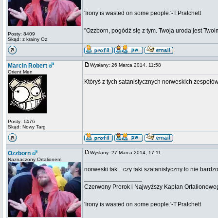
'Irony is wasted on some people.'-T.Pratchett
"Ozzborn, pogódź się z tym. Twoja uroda jest Twoi
Posty: 8409
Skąd: z krainy Oz
Marcin Robert
Wysłany: 26 Marca 2014, 11:58
Orient Men
Któryś z tych satanistycznych norweskich zespołó
Posty: 1476
Skąd: Nowy Targ
Ozzborn
Wysłany: 27 Marca 2014, 17:11
Naznaczony Ortalionem
norweski tak... czy taki szatanistyczny to nie bardz
_________________
Czerwony Prorok i Najwyższy Kapłan Ortalionow
'Irony is wasted on some people.'-T.Pratchett