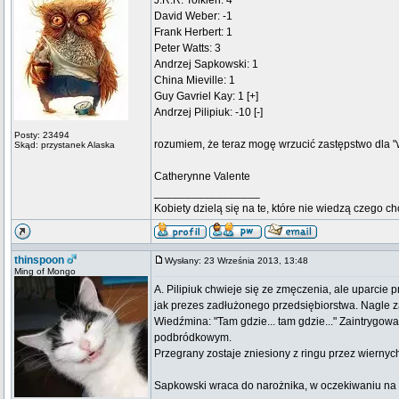
J.R.R. Tolkien: 4
David Weber: -1
Frank Herbert: 1
Peter Watts: 3
Andrzej Sapkowski: 1
China Mieville: 1
Guy Gavriel Kay: 1 [+]
Andrzej Pilipiuk: -10 [-]
Posty: 23494
rozumiem, że teraz mogę wrzucić zastępstwo dla "
Skąd: przystanek Alaska
Catherynne Valente
_________________
Kobiety dzielą się na te, które nie wiedzą czego ch
thinspoon
Wysłany: 23 Września 2013, 13:48
Ming of Mongo
A. Pilipiuk chwieje się ze zmęczenia, ale uparcie
jak prezes zadłużonego przedsiębiorstwa. Nagle 
Wiedźmina: "Tam gdzie... tam gdzie..." Zaintrygo
podbródkowym.
Przegrany zostaje zniesiony z ringu przez wiernych 
Sapkowski wraca do narożnika, w oczekiwaniu na 