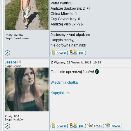
Peter Watts: 0
Andrzej Sapkowski: 2 [+]
China Mieville: 1
Guy Gavriel Kay: 0
Andrzej Pilipiuk: -9 [-]
_________________
Jesteśmy z And alpakami
Posty: 37804
Skąd: Sandomierz
i kopyta mamy,
nie dorówna nam nikt!
Jezebel
Wysłany: 23 Września 2013, 10:18
Klapaucjusz
Fidel, nie uprzedzaj faktów!
_________________
Wiedźmia chatka
Kapryfolium
Posty: 954
Skąd: Kraków