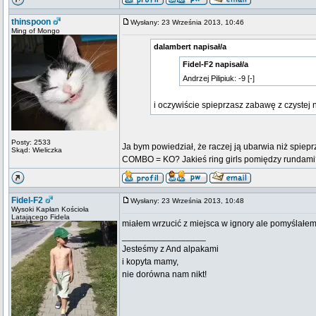
thinspoon
Wysłany: 23 Września 2013, 10:46
Ming of Mongo
dalambert napisał/a
Fidel-F2 napisał/a
Andrzej Pilipiuk: -9 [-]
i oczywiście spieprzasz zabawę z czystej ni
Posty: 2533
Ja bym powiedział, że raczej ją ubarwia niż spiep
Skąd: Wieliczka
COMBO = KO? Jakieś ring girls pomiędzy rundami
Fidel-F2
Wysłany: 23 Września 2013, 10:48
Wysoki Kapłan Kościoła
Latającego Fidela
miałem wrzucić z miejsca w ignory ale pomyślałe
_________________
Jesteśmy z And alpakami
i kopyta mamy,
nie dorówna nam nikt!