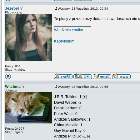
Jezebel
Wysłany: 23 Września 2013, 09:54
Klapaucjusz
Te plusy z przodu przy dodatnich wartościach nie s
_________________
Wiedźmia chatka
Kapryfolium
Posty: 954
Skąd: Kraków
Witchma
Wysłany: 23 Września 2013, 09:55
Jokercat
J.R.R. Tolkien: 1 [+]
David Weber: -2
Frank Herbert: 0
Peter Watts: 0
Andrzej Sapkowski: 1
China Mieville: 1
Posty: 24697
Guy Gavriel Kay: 0
Skąd: Zgierz
Andrzej Pilipiuk: -1 [-]