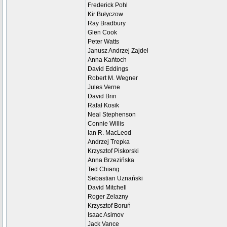
Frederick Pohl
Kir Bułyczow
Ray Bradbury
Glen Cook
Peter Watts
Janusz Andrzej Zajdel
Anna Kańtoch
David Eddings
Robert M. Wegner
Jules Verne
David Brin
Rafał Kosik
Neal Stephenson
Connie Willis
Ian R. MacLeod
Andrzej Trepka
Krzysztof Piskorski
Anna Brzezińska
Ted Chiang
Sebastian Uznański
David Mitchell
Roger Zelazny
Krzysztof Boruń
Isaac Asimov
Jack Vance