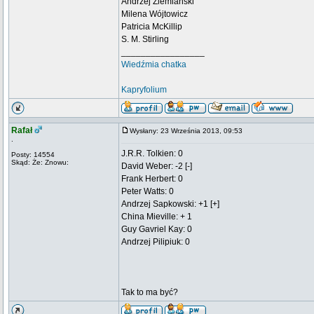
Andrzej Ziemiański
Milena Wójtowicz
Patricia McKillip
S. M. Stirling
_________________
Wiedźmia chatka
Kapryfolium
Rafał
Wysłany: 23 Września 2013, 09:53
.
J.R.R. Tolkien: 0
Posty: 14554
Skąd: Że: Znowu:
David Weber: -2 [-]
Frank Herbert: 0
Peter Watts: 0
Andrzej Sapkowski: +1 [+]
China Mieville: + 1
Guy Gavriel Kay: 0
Andrzej Pilipiuk: 0
Tak to ma być?