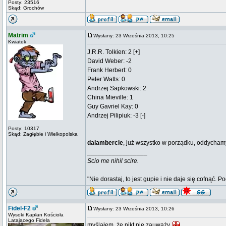
Posty: 23516
Skąd: Grochów
Matrim
Wysłany: 23 Września 2013, 10:25
Kwiatek
J.R.R. Tolkien: 2 [+]
David Weber: -2
Frank Herbert: 0
Peter Watts: 0
Andrzej Sapkowski: 2
China Mieville: 1
Guy Gavriel Kay: 0
Andrzej Pilipiuk: -3 [-]
Posty: 10317
Skąd: Zagłębie i Wielkopolska
dalambercie
, już wszystko w porządku, oddycham
_________________
Scio me nihil scire.
"Nie dorastaj, to jest gupie i nie daje się cofnąć. P
Fidel-F2
Wysłany: 23 Września 2013, 10:26
Wysoki Kapłan Kościoła
Latającego Fidela
myślałem, że nikt nie zauważy