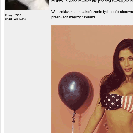
mistrza Tolkiena również nie jest zbyt żwawy, ale
W oczekiwaniu na zakończenie tych, dość nierównyc
Posty: 2533
przerwach między rundami.
Skąd: Wieliczka