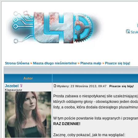
Szuk
Strona Główna
»
Miasta długo nieśmiertelne
»
Planeta małp
»
Pisarze się biją!
Autor
Jezebel
Wysłany: 23 Września 2013, 09:47
Pisarze się biją!
Klapaucjusz
Prosta zabawa o niespotykanej sile uzależniającej,
których oddajemy głosy - obowiązkowo jeden dodatn
listy, a osoba, która dodała dziesiątego plusa/mi
W tym poście powstanie lista wygranych i przegra
RAZ DZIENNIE!
Zacznę, coby pokazać, jak to ma wyglądać: