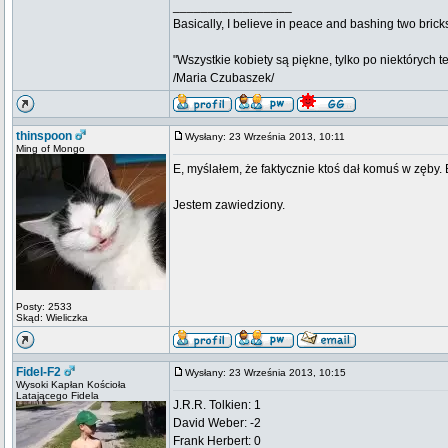
_________________
Basically, I believe in peace and bashing two brick
"Wszystkie kobiety są piękne, tylko po niektórych t
/Maria Czubaszek/
thinspoon
Wysłany: 23 Września 2013, 10:11
Ming of Mongo
E, myślałem, że faktycznie ktoś dał komuś w zęby. E
Jestem zawiedziony.
Posty: 2533
Skąd: Wieliczka
Fidel-F2
Wysłany: 23 Września 2013, 10:15
Wysoki Kapłan Kościoła
Latającego Fidela
J.R.R. Tolkien: 1
David Weber: -2
Frank Herbert: 0