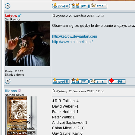
ketyow
Wysłany: 23 Września 2013, 12:23
Jim Raynor
Obawiam się, że gdyby te dwie panie włączyć teraz
_________________
http://ketyow.deviantart.com
http://www.biblionetka.pl/
Posty: 11347
Skąd: z domu
illianna
Wysłany: 23 Września 2013, 12:36
Nathan Never
J.R.R. Tolkien: 4
David Weber: -1
Frank Herbert: 1
Peter Watts: 1
Andrzej Sapkowski: 1
China Mieville: 2 [+]
Guy Gavriel Kay: 0