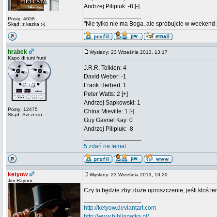
Andrzej Pilipiuk: -8 [-]
_________________
Posty: 4658
"Nie tylko nie ma Boga, ale spróbujcie w weekend z
Skąd: z kazka ;-)
hrabek
Wysłany: 23 Września 2013, 13:17
Kapo di tutti frutti
J.R.R. Tolkien: 4
David Weber: -1
Frank Herbert: 1
Peter Watts: 2 [+]
Andrzej Sapkowski: 1
Posty: 12475
China Mieville: 1 [-]
Skąd: Szczecin
Guy Gavriel Kay: 0
Andrzej Pilipiuk: -8
_________________
5 zdań na temat
ketyow
Wysłany: 23 Września 2013, 13:20
Jim Raynor
Czy to będzie zbyt duże uproszczenie, jeśli ktoś te
_________________
http://ketyow.deviantart.com
http://www.biblionetka.pl/