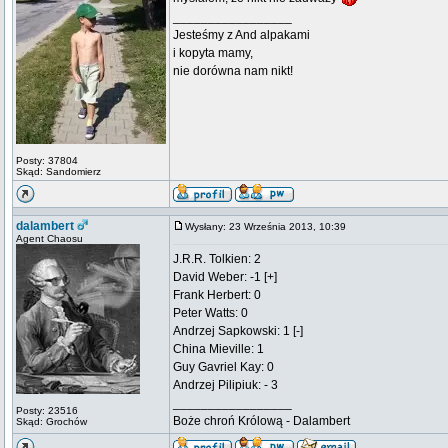
_________________
Jesteśmy z And alpakami
i kopyta mamy,
nie dorówna nam nikt!
Posty: 37804
Skąd: Sandomierz
dalambert
Wysłany: 23 Września 2013, 10:39
Agent Chaosu
J.R.R. Tolkien: 2
David Weber: -1 [+]
Frank Herbert: 0
Peter Watts: 0
Andrzej Sapkowski: 1 [-]
China Mieville: 1
Guy Gavriel Kay: 0
Andrzej Pilipiuk: - 3
_________________
Posty: 23516
Boże chroń Królową - Dalambert
Skąd: Grochów