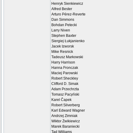
Henryk Sienkiewicz
Alfred Bester
Arturo Pérez-Reverte
Dan Simmons
Bohdan Petecki
Larry Niven
Stephen Baxter
Siergiej Łukjanienko
Jacek Izworsk
Mike Resnick
Tadeusz Markowski
Harry Harrison
Hanna Fronczak
Maciej Parowski
Robert Sheckley
Clifford D. Simak
Adam Przechrzta
Tomasz Pacyński
Karel Čapek
Robert Silverberg
Karl Edward Wagner
Andrzej Zimniak
Wiktor Żwikiewicz
Marek Baraniecki
Tad Williams