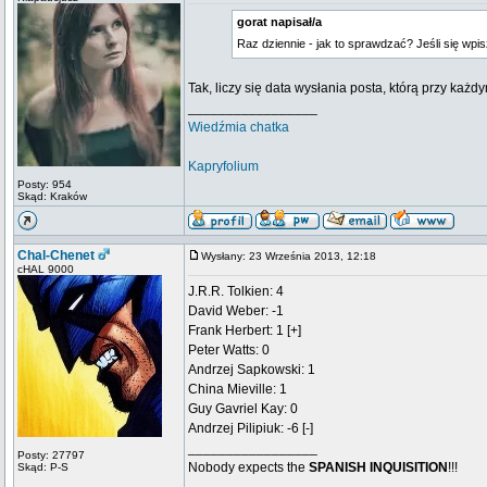
gorat napisał/a
Raz dziennie - jak to sprawdzać? Jeśli się wpi
Tak, liczy się data wysłania posta, którą przy każ
_________________
Wiedźmia chatka
Kapryfolium
Posty: 954
Skąd: Kraków
Chal-Chenet
Wysłany: 23 Września 2013, 12:18
cHAL 9000
J.R.R. Tolkien: 4
David Weber: -1
Frank Herbert: 1 [+]
Peter Watts: 0
Andrzej Sapkowski: 1
China Mieville: 1
Guy Gavriel Kay: 0
Andrzej Pilipiuk: -6 [-]
_________________
Posty: 27797
Nobody expects the
SPANISH INQUISITION
!!!
Skąd: P-S