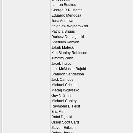
Lauren Beukes
George R.R. Martin
Eduardo Mendoza
Ilona Andrews
Zbigniew Wojnarowski
Patricia Briggs
Dariusz Domagalski
Sherrilyn Kenyon
Jakub Małecki
Kim Stanley Robinson
Timothy Zahn
Jacek Inglot
Lois McMaster Bujold
Brandon Sanderson
Jack Campbell
Michael Crichton
Maciej Wojtyszko
Guy N. Smith
Michael Cobley
Raymond E. Feist
Eric Flint
Rafał Dębski
Orson Scott Card
Steven Erikson