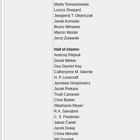
Marta Tomaszewska
Lucius Shepard
Jewgienij T. Olejniczak
Jacek Komuda
Bruno Winawer
Marcin Wolski
Jerzy Żuławski
Hall of shame:
Andrzej Pilipiuk
David Weber
Guy Gavriel Kay
Catherynne M. Valente
H. P. Lovecraft
Jarosław Grzędowicz
Jacek Piekara
Trudi Canavan
Clive Barker
Stephanie Meyer
R.A. Salvatore
C. S. Friedman
Jakub Ćwiek
Jacek Dukaj
China Mieville
Wit Szostak