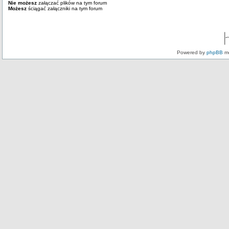
Nie możesz
załączać plików na tym forum
Możesz
ściągać załączniki na tym forum
Powered by
phpBB
mo