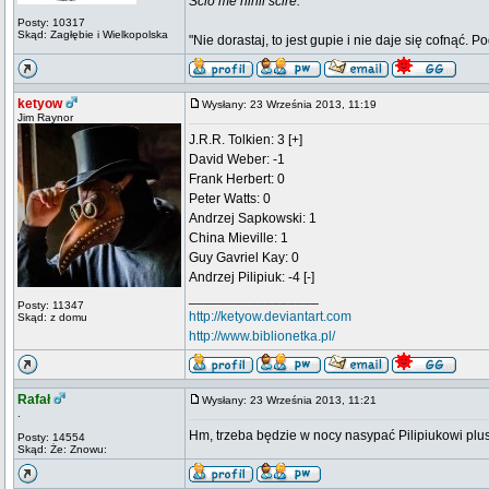
Scio me nihil scire.
Posty: 10317
Skąd: Zagłębie i Wielkopolska
"Nie dorastaj, to jest gupie i nie daje się cofnąć. P
ketyow
Wysłany: 23 Września 2013, 11:19
Jim Raynor
J.R.R. Tolkien: 3 [+]
David Weber: -1
Frank Herbert: 0
Peter Watts: 0
Andrzej Sapkowski: 1
China Mieville: 1
Guy Gavriel Kay: 0
Andrzej Pilipiuk: -4 [-]
_________________
Posty: 11347
http://ketyow.deviantart.com
Skąd: z domu
http://www.biblionetka.pl/
Rafał
Wysłany: 23 Września 2013, 11:21
.
Hm, trzeba będzie w nocy nasypać Pilipiukowi pl
Posty: 14554
Skąd: Że: Znowu: