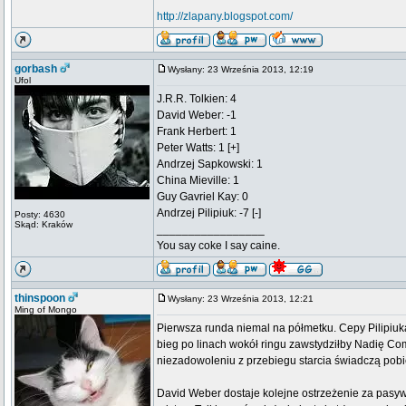
http://zlapany.blogspot.com/
gorbash
Wysłany: 23 Września 2013, 12:19
Ufol
J.R.R. Tolkien: 4
David Weber: -1
Frank Herbert: 1
Peter Watts: 1 [+]
Andrzej Sapkowski: 1
China Mieville: 1
Guy Gavriel Kay: 0
Andrzej Pilipiuk: -7 [-]
Posty: 4630
Skąd: Kraków
_________________
You say coke I say caine.
thinspoon
Wysłany: 23 Września 2013, 12:21
Ming of Mongo
Pierwsza runda niemal na półmetku. Cepy Pilipiuka
bieg po linach wokół ringu zawstydziłby Nadię C
niezadowoleniu z przebiegu starcia świadczą pobiel
David Weber dostaje kolejne ostrzeżenie za pasyw