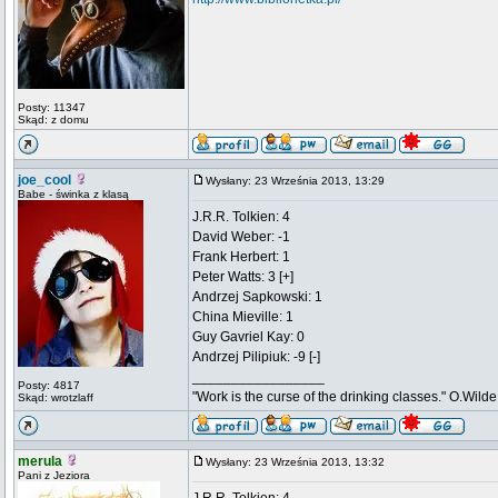
Posty: 11347
Skąd: z domu
joe_cool
Wysłany: 23 Września 2013, 13:29
Babe - świnka z klasą
J.R.R. Tolkien: 4
David Weber: -1
Frank Herbert: 1
Peter Watts: 3 [+]
Andrzej Sapkowski: 1
China Mieville: 1
Guy Gavriel Kay: 0
Andrzej Pilipiuk: -9 [-]
_________________
Posty: 4817
"Work is the curse of the drinking classes." O.Wilde
Skąd: wrotzlaff
merula
Wysłany: 23 Września 2013, 13:32
Pani z Jeziora