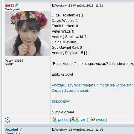
gorat
Wysłany: 23 Września 2013, 11:21
Modegorator
J.R.R. Tolkien: 4 [+]
David Weber: -1
Frank Herbert: 0
Peter Watts: 0
Andrzej Sapkowski: 1
China Mieville: 1
Guy Gavriel Kay: 0
Andrzej Pilipiuk: - 5 [-]
Posty: 13932
"Raz dziennie" - jak to sprawdzać? Jeśli się wpisz
Skąd: FF
Edit:: ketyow!
_________________
Początkujący
Wiatr wieje
:
Co mogę dla kogoś zrob
Zostań drzewem wiśni.
---
鼓動の秘密
U mnie działa.
Jezebel
Wysłany: 23 Września 2013, 11:26
Klapaucjusz