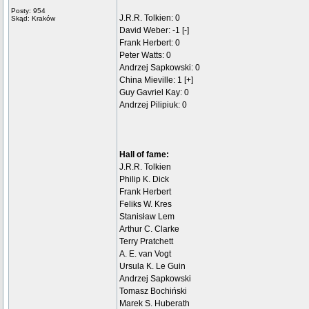
Posty: 954
J.R.R. Tolkien: 0
Skąd: Kraków
David Weber: -1 [-]
Frank Herbert: 0
Peter Watts: 0
Andrzej Sapkowski: 0
China Mieville: 1 [+]
Guy Gavriel Kay: 0
Andrzej Pilipiuk: 0
Hall of fame:
J.R.R. Tolkien
Philip K. Dick
Frank Herbert
Feliks W. Kres
Stanisław Lem
Arthur C. Clarke
Terry Pratchett
A. E. van Vogt
Ursula K. Le Guin
Andrzej Sapkowski
Tomasz Bochiński
Marek S. Huberath