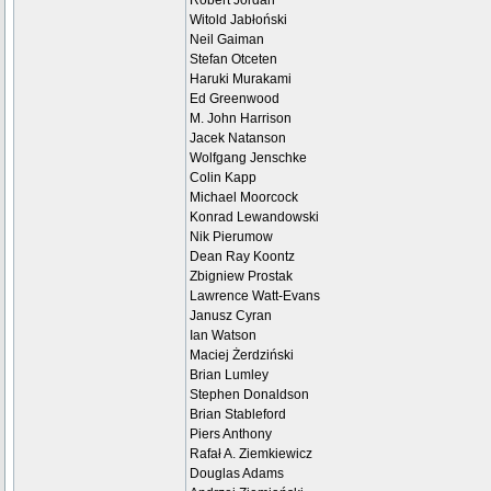
Robert Jordan
Witold Jabłoński
Neil Gaiman
Stefan Otceten
Haruki Murakami
Ed Greenwood
M. John Harrison
Jacek Natanson
Wolfgang Jenschke
Colin Kapp
Michael Moorcock
Konrad Lewandowski
Nik Pierumow
Dean Ray Koontz
Zbigniew Prostak
Lawrence Watt-Evans
Janusz Cyran
Ian Watson
Maciej Żerdziński
Brian Lumley
Stephen Donaldson
Brian Stableford
Piers Anthony
Rafał A. Ziemkiewicz
Douglas Adams