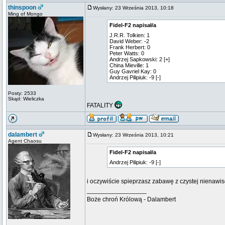
thinspoon
Wysłany: 23 Września 2013, 10:18
Ming of Mongo
Fidel-F2 napisał/a
J.R.R. Tolkien: 1
David Weber: -2
Frank Herbert: 0
Peter Watts: 0
Andrzej Sapkowski: 2 [+]
China Mieville: 1
Guy Gavriel Kay: 0
Andrzej Pilipiuk: -9 [-]
Posty: 2533
Skąd: Wieliczka
FATALITY
dalambert
Wysłany: 23 Września 2013, 10:21
Agent Chaosu
Fidel-F2 napisał/a
Andrzej Pilipiuk: -9 [-]
i oczywiście spieprzasz zabawę z czystej nienawisci
_________________
Boże chroń Królową - Dalambert