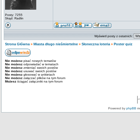
Posty: 7255
Skąd: Radlin
Wyświetl posty z ostatnich:
Strona Główna
»
Miasta długo nieśmiertelne
»
Słoneczna loteria
»
Poster quiz
Nie możesz
pisać nowych tematów
Nie możesz
odpowiadać w tematach
Nie możesz
zmieniać swoich postów
Nie możesz
usuwać swoich postów
Nie możesz
głosować w ankietach
Nie możesz
załączać plików na tym forum
Możesz
ściągać załączniki na tym forum
Powered by
phpBB
mo