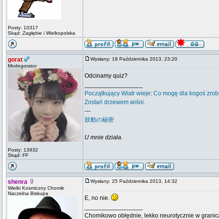
Posty: 10317
Skąd: Zagłębie i Wielkopolska
gorat
Wysłany: 19 Października 2013, 23:20
Modegorator
Odcinamy quiz?
_________________
Początkujący
Wiatr wieje
:
Co mogę dla kogoś zrob
Zostań drzewem wiśni.
---
鼓動の秘密
U mnie działa.
Posty: 13932
Skąd: FF
shenra
Wysłany: 25 Października 2013, 14:32
Wielki Kosmiczny Chomik
Naczelna Biskupa
E, no nie.
_________________
Chomikowo obłędnie, lekko neurotycznie w granica