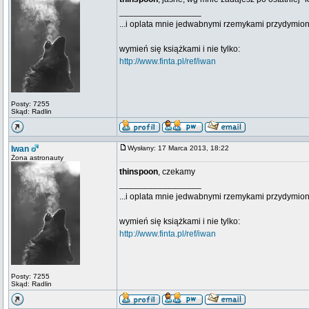
_________________
...i oplata mnie jedwabnymi rzemykami przydymion
wymień się książkami i nie tylko:
http://www.finta.pl/ref/iwan
Posty: 7255
Skąd: Radlin
Iwan
Wysłany: 17 Marca 2013, 18:22
Żona astronauty
thinspoon
, czekamy
_________________
...i oplata mnie jedwabnymi rzemykami przydymion
wymień się książkami i nie tylko:
http://www.finta.pl/ref/iwan
Posty: 7255
Skąd: Radlin