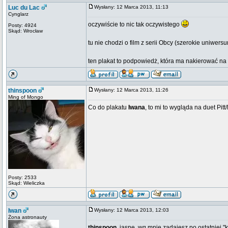
Luc du Lac
Wysłany: 12 Marca 2013, 11:13
Cynglarz
oczywiście to nic tak oczywistego
Posty: 4924
Skąd: Wrocław
tu nie chodzi o film z serii Obcy (szerokie uniwer
ten plakat to podpowiedż, która ma nakierować na ty
thinspoon
Wysłany: 12 Marca 2013, 11:26
Ming of Mongo
Co do plakatu
Iwana
, to mi to wygląda na duet Pitt
Posty: 2533
Skąd: Wieliczka
Iwan
Wysłany: 12 Marca 2013, 12:03
Żona astronauty
thinspoon
, jasne, wg mnie zadajesz po ostatniej "