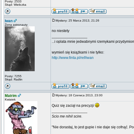
Posty: 2533
Skąd: Wieliczka
Iwan
Wysłany: 25 Marca 2013, 21:26
Żona astronauty
no niestety
_________________
...i oplata mnie jedwabnymi rzemykami przydymion
wymień się książkami i nie tylko:
http://www.finta.pl/ref/iwan
Posty: 7255
Skąd: Radlin
Matrim
Wysłany: 18 Czerwca 2013, 23:00
Kwiatek
Quiz się zaciął na precyzji
_________________
Scio me nihil scire.
"Nie dorastaj, to jest gupie i nie daje się cofnąć. P