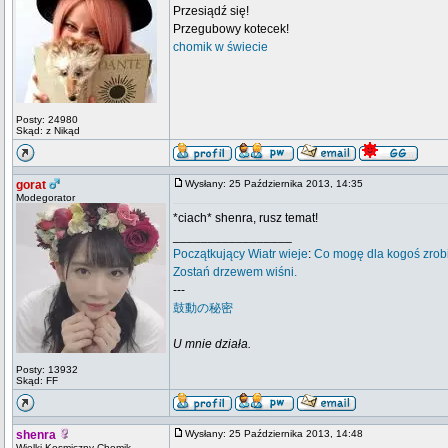
Przesiądź się!
Przegubowy kotecek!
chomik w świecie
Posty: 24980
Skąd: z Nikąd
gorat
Wysłany: 25 Października 2013, 14:35
Modegorator
*ciach* shenra, rusz temat!
_________________
Początkujący
Wiatr wieje
:
Co mogę dla kogoś zrob
Zostań drzewem wiśni.
---
鼓動の秘密
U mnie działa.
Posty: 13932
Skąd: FF
shenra
Wysłany: 25 Października 2013, 14:48
Wielki Kosmiczny Chomik