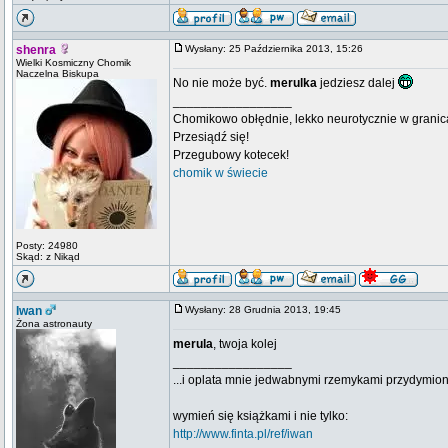
shenra
Wysłany: 25 Października 2013, 15:26
Wielki Kosmiczny Chomik
Naczelna Biskupa
No nie może być.
merulka
jedziesz dalej
_________________
Chomikowo obłędnie, lekko neurotycznie w granica
Przesiądź się!
Przegubowy kotecek!
chomik w świecie
Posty: 24980
Skąd: z Nikąd
Iwan
Wysłany: 28 Grudnia 2013, 19:45
Żona astronauty
merula
, twoja kolej
_________________
...i oplata mnie jedwabnymi rzemykami przydymion
wymień się książkami i nie tylko:
http://www.finta.pl/ref/iwan