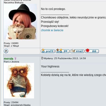
Naczelna Biskupa
No to coś prostego.
_________________
Chomikowo obłędnie, lekko neurotycznie w granica
Przesiądź się!
Przegubowy kotecek!
chomik w świecie
Posty: 24980
Skąd: z Nikąd
merula
Wysłany: 25 Października 2013, 14:59
Pani z Jeziora
Your highness
_________________
Kobiety dzielą się na te, które nie wiedzą czego ch
Posty: 23494
Skąd: przystanek Alaska