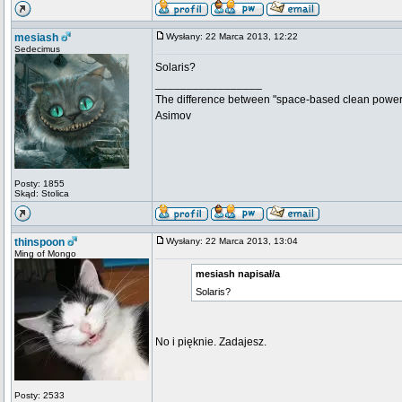
mesiash
Wysłany: 22 Marca 2013, 12:22
Sedecimus
Solaris?
_________________
The difference between "space-based clean power s
Asimov
Posty: 1855
Skąd: Stolica
thinspoon
Wysłany: 22 Marca 2013, 13:04
Ming of Mongo
mesiash napisał/a
Solaris?
No i pięknie. Zadajesz.
Posty: 2533