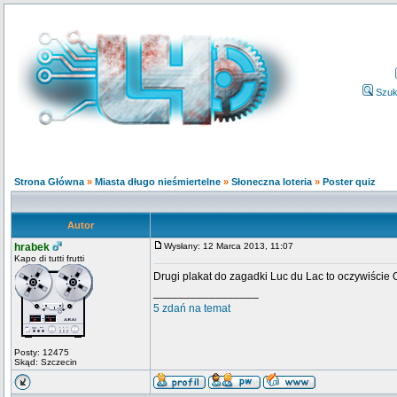
Szuk
Strona Główna
»
Miasta długo nieśmiertelne
»
Słoneczna loteria
»
Poster quiz
Autor
hrabek
Wysłany: 12 Marca 2013, 11:07
Kapo di tutti frutti
Drugi plakat do zagadki Luc du Lac to oczywiście 
_________________
5 zdań na temat
Posty: 12475
Skąd: Szczecin