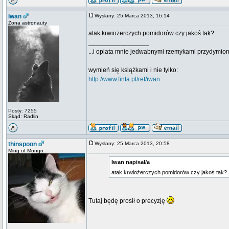
Iwan
Wysłany: 25 Marca 2013, 16:14
Żona astronauty
atak krwiożerczych pomidorów czy jakoś tak?
_________________
...i oplata mnie jedwabnymi rzemykami przydymion
wymień się książkami i nie tylko:
http://www.finta.pl/ref/iwan
Posty: 7255
Skąd: Radlin
thinspoon
Wysłany: 25 Marca 2013, 20:58
Ming of Mongo
Iwan napisał/a
atak krwiożerczych pomidorów czy jakoś tak?
Tutaj będę prosił o precyzję