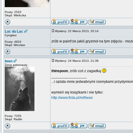
Posty: 2533
Skąd: Wieliczka
Luc du Lac
Wysłany: 22 Marca 2013, 20:14
Cynglarz
zrób w paint'cie jakiś gryzmoł na tym zdjęciu - mo
Posty: 4924
Skąd: Wrocław
Iwan
Wysłany: 24 Marca 2013, 21:38
Żona astronauty
thinspoon
, zrób coś z zagadką
_________________
...i oplata mnie jedwabnymi rzemykami przydymion
wymień się książkami i nie tylko:
http://www.finta.pl/ref/iwan
Posty: 7255
Skąd: Radlin