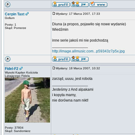
Cerpin Taxt
Wysłany: 17 Marca 2007, 17:33
Gollum
Diuna (a propos, pojawiło się nowe wydanie)
Posty: 1
Skąd: Pomorze
Wiedźmin
inne serie jakoś mi nie podchodzą
_________________
http://image.allmusic.com...p59343z7p5x.jpg
Fidel-F2
Wysłany: 18 Marca 2007, 10:32
Wysoki Kapłan Kościoła
Latającego Fidela
zarząd, uuuu, jest robota
_________________
Jesteśmy z And alpakami
i kopyta mamy,
nie dorówna nam nikt!
Posty: 37804
Skąd: Sandomierz