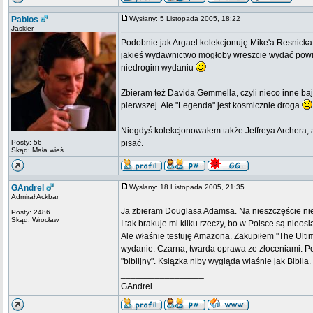
Pablos
Wysłany: 5 Listopada 2005, 18:22
Jaskier
Podobnie jak Argael kolekcjonuję Mike'a Resnicka
jakieś wydawnictwo mogłoby wreszcie wydać powieś
niedrogim wydaniu
Zbieram też Davida Gemmella, czyli nieco inne bajki
pierwszej. Ale "Legenda" jest kosmicznie droga
Niegdyś kolekcjonowałem także Jeffreya Archera, al
Posty: 56
pisać.
Skąd: Mała wieś
GAndrel
Wysłany: 18 Listopada 2005, 21:35
Admirał Ackbar
Ja zbieram Douglasa Adamsa. Na nieszczęście niew
Posty: 2486
Skąd: Wrocław
I tak brakuje mi kilku rzeczy, bo w Polsce są nieosi
Ale właśnie testuję Amazona. Zakupiłem "The Ultim
wydanie. Czarna, twarda oprawa ze złoceniami. Pozł
"biblijny". Ksiązka niby wygląda właśnie jak Biblia
_________________
GAndrel