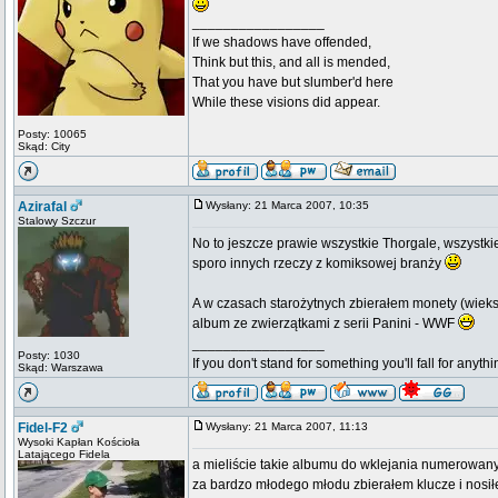
_________________
If we shadows have offended,
Think but this, and all is mended,
That you have but slumber'd here
While these visions did appear.
Posty: 10065
Skąd: City
Azirafal
Wysłany: 21 Marca 2007, 10:35
Stalowy Szczur
No to jeszcze prawie wszystkie Thorgale, wszystki
sporo innych rzeczy z komiksowej branży
A w czasach starożytnych zbierałem monety (wieks
album ze zwierzątkami z serii Panini - WWF
_________________
Posty: 1030
If you don't stand for something you'll fall for anythi
Skąd: Warszawa
Fidel-F2
Wysłany: 21 Marca 2007, 11:13
Wysoki Kapłan Kościoła
Latającego Fidela
a mieliście takie albumu do wklejania numerowan
za bardzo młodego młodu zbierałem klucze i nosiłe