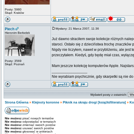
Posty: 5980
Skąd: Kraków
Piech
Wysłany: 21 Marca 2007, 11:36
Hieronim Berbelek
Już dawno straciłem swoje kolekcje różnych nalepe
staroci. Ostało się z dzieciństwa trochę znaczków p
Nigdy nie liczyłem, nawet w przybliżeniu, ale jes
przeczytałem. Kiedyś, gdy będę miał czas, wyłączę
Posty: 3569
Skąd: Poznań
Mam jeszcze kolekcję komputerów Apple. Najstarsz
_________________
Nie wyrabiam psychicznie, gdy skarpetki są nie do 
Wyświetl posty z ostatnich:
Strona Główna
»
Klejnoty koronne
»
Piknik na skraju drogi [książki/literatura]
»
Ko
Nie możesz
pisać nowych tematów
Nie możesz
odpowiadać w tematach
Nie możesz
zmieniać swoich postów
Nie możesz
usuwać swoich postów
Nie możesz
głosować w ankietach