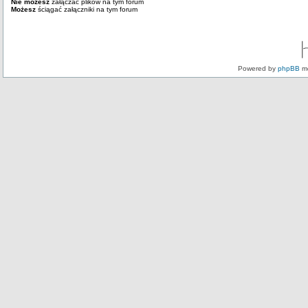
Nie możesz
załączać plików na tym forum
Możesz
ściągać załączniki na tym forum
Powered by
phpBB
mo