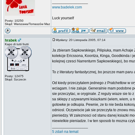
_________________
www.badelek.com
Luck yourself
Posty: 10250
Skąd: Warszawa/Tomaszów Maz
hrabek
Wysłany: 20 Listopada 2005, 07:14
Kapo di tutti frutti
Ja zbieram Sapkowskiego, Pilipiuka, mam Achaje Z
kolekcje Ericssona, Koontza, Kinga, Goodkinda i j
kolejnej czesci Narrenturm Sapkowskiego), bo mus
To z literatury fantastycznej, bo jeszcze mam paru a
Posty: 12475
Skąd: Szczecin
Od kiedy przeczytalem jednego z Pratchettow w ory
wciagam. I nie zaluje. Generalnie mam podobne pod
sie przeczytac, w oryginale. Z reguly wiaze sie t
sa sklepy z uzywanymi ksiazkami (wiem, wiem, u nas 
gotowke je odkupia. Pewnie, ze to nie beda kokosy, 
odniosl. Oczywiscie jak sie przeczyta to znowu mo
pieniedzy. W zaleznosci od stanu danej ksiazki mo
niewielkie pieniadze. I w ten sposob to mozna czyt
_________________
5 zdań na temat