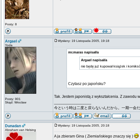
Posty: 8
Argael
Wysłany: 19 Listopada 2005, 19:18
Yoda
mr.maras napisał/a
Argael napisał/a
nie będę już kupował książek i komiksó
Czytasz po japońsku?
Tak. Jestem japonistą z wykształcenia. Z zawodu 
Posty: 901
_________________
Skąd: Wrocław
今という時は二度と戻らないんだから。一期一会
Dunadan
Wysłany: 19 Listopada 2005, 20:18
Abraham van Helsing
A ja zbieram Gina ( Ziemiańskiego znaczy się )