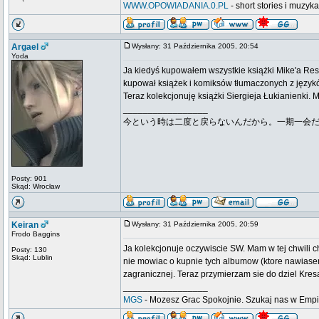
WWW.OPOWIADANIA.0.PL
- short stories i muzyk
Argael
Wysłany: 31 Października 2005, 20:54
Yoda
Ja kiedyś kupowałem wszystkie książki Mike'a Resn
kupował książek i komiksów tłumaczonych z języków,
Teraz kolekcjonuję książki Siergieja Łukianienki. 
_________________
今という時は二度と戻らないんだから。一期一会
Posty: 901
Skąd: Wrocław
Keiran
Wysłany: 31 Października 2005, 20:59
Frodo Baggins
Ja kolekcjonuje oczywiscie SW. Mam w tej chwili c
Posty: 130
Skąd: Lublin
nie mowiac o kupnie tych albumow (ktore nawiasem 
zagranicznej. Teraz przymierzam sie do dziel Kres
_________________
MGS
- Mozesz Grac Spokojnie. Szukaj nas w Emp