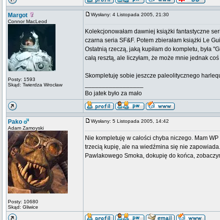
Margot
Wysłany: 4 Listopada 2005, 21:30
Connor MacLeod
Kolekcjonowałam dawniej książki fantastyczne seria
czarna seria SF&F. Potem zbierałam książki Le Gui
Ostatnią rzeczą, jaką kupiłam do kompletu, była 
całą resztą, ale liczyłam, że może mnie jednak coś 
Skompletuję sobie jeszcze paleolitycznego harleq
Posty: 1593
_________________
Skąd: Twierdza Wrocław
Bo jatek było za mało
Pako
Wysłany: 5 Listopada 2005, 14:42
Adam Zamoyski
Nie kompletuję w całości chyba niczego. Mam WP i
trzecią kupię, ale na wiedźmina się nie zapowiada
Pawlakowego Smoka, dokupię do końca, zobaczymy
Posty: 10680
Skąd: Gliwice