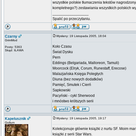
wszystkie polskie tłumaczenia tekstów nagrodz
kompletnego?) zestawiania wszystkich polskich wy
_________________
Spalić po przeczytaniu.
Czarny
Wysłany: 19 Listopada 2005, 18:04
GrimMod
Koło Czasu
Posty: 5363
Skąd: IŁAWA
Świat Dysku
Pern
Eddings (Belgariada, Malloreon, Tamuli)
Moorcock (Elryk, Corum, Runestaff, Erecose)
Malazjańska Księga Poległych
Diuna (bez nowych dodatków)
Pamięć, Smutek i Cierń
Sapkowski
Pacyński - cykl Sherwood
i mnóstwo krótszych serii
Kapelusznik
Wysłany: 19 Listopada 2005, 19:17
Gollum
Kolekcjonuje głównie książki z nurtu SF. Moim mar
książki z serii Star Wars.