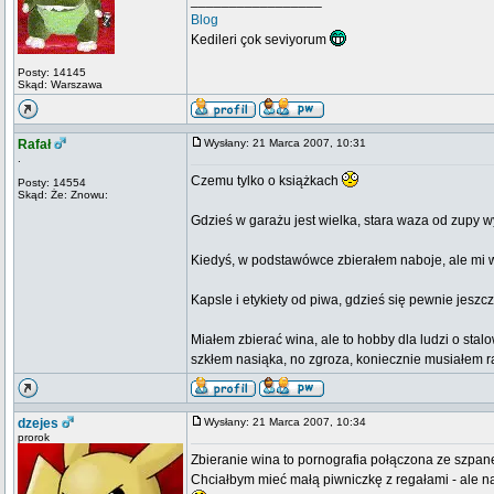
_________________
Blog
Kedileri çok seviyorum
Posty: 14145
Skąd: Warszawa
Rafał
Wysłany: 21 Marca 2007, 10:31
.
Czemu tylko o książkach
Posty: 14554
Skąd: Że: Znowu:
Gdzieś w garażu jest wielka, stara waza od zupy 
Kiedyś, w podstawówce zbierałem naboje, ale mi w
Kapsle i etykiety od piwa, gdzieś się pewnie jeszcz
Miałem zbierać wina, ale to hobby dla ludzi o sta
szkłem nasiąka, no zgroza, koniecznie musiałem 
dzejes
Wysłany: 21 Marca 2007, 10:34
prorok
Zbieranie wina to pornografia połączona ze szpan
Chciałbym mieć małą piwniczkę z regałami - ale n