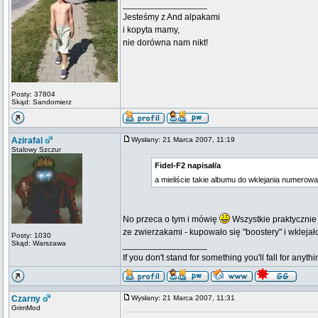
_________________
Jesteśmy z And alpakami
i kopyta mamy,
nie dorówna nam nikt!
Posty: 37804
Skąd: Sandomierz
Azirafal
Wysłany: 21 Marca 2007, 11:19
Stalowy Szczur
Fidel-F2 napisał/a
a mieliście takie albumu do wklejania numero
No przeca o tym i mówię
Wszystkie praktycznie j
ze zwierzakami - kupowało się "boostery" i wklejał
Posty: 1030
Skąd: Warszawa
_________________
If you don't stand for something you'll fall for anythi
Czarny
Wysłany: 21 Marca 2007, 11:31
GrimMod