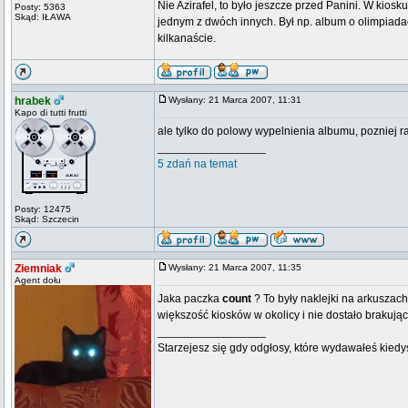
Nie Azirafel, to było jeszcze przed Panini. W kios
Posty: 5363
Skąd: IŁAWA
jednym z dwóch innych. Był np. album o olimpiadac
kilkanaście.
hrabek
Wysłany: 21 Marca 2007, 11:31
Kapo di tutti frutti
ale tylko do polowy wypelnienia albumu, pozniej ra
_________________
5 zdań na temat
Posty: 12475
Skąd: Szczecin
Ziemniak
Wysłany: 21 Marca 2007, 11:35
Agent dołu
Jaka paczka
count
? To były naklejki na arkusza
większość kiosków w okolicy i nie dostało brakując
_________________
Starzejesz się gdy odgłosy, które wydawałeś kiedy