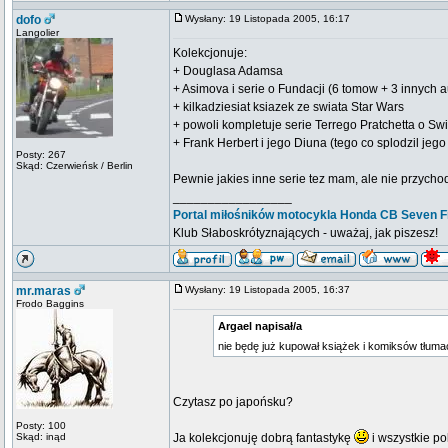
dofo
Wysłany: 19 Listopada 2005, 16:17
Langolier
Kolekcjonuje:
+ Douglasa Adamsa
+ Asimova i serie o Fundacji (6 tomow + 3 innych 
+ kilkadziesiat ksiazek ze swiata Star Wars
+ powoli kompletuje serie Terrego Pratchetta o Sw
+ Frank Herbert i jego Diuna (tego co splodzil jeg
Posty: 267
Skąd: Czerwieńsk / Berlin
Pewnie jakies inne serie tez mam, ale nie przycho
_________________
Portal miłośników motocykla Honda CB Seven Fi
Klub Słaboskrótyznających - uważaj, jak piszesz!
mr.maras
Wysłany: 19 Listopada 2005, 16:37
Frodo Baggins
Argael napisał/a
nie będę już kupował książek i komiksów tłumac
Czytasz po japońsku?
Posty: 100
Skąd: inąd
Ja kolekcjonuję dobrą fantastykę
i wszystkie po