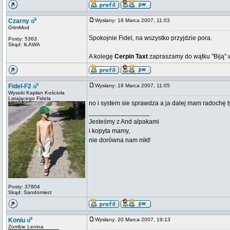
Czarny
Wysłany: 18 Marca 2007, 11:03
GrimMod
Spokojnie Fidel, na wszystko przyjdzie pora.
Posty: 5363
Skąd: IŁAWA
A kolegę
Cerpin Taxt
zapraszamy do wątku "Biją"
Fidel-F2
Wysłany: 18 Marca 2007, 11:05
Wysoki Kapłan Kościoła
Latającego Fidela
no i system sie sprawdza a ja dalej mam radochę t
_________________
Jesteśmy z And alpakami
i kopyta mamy,
nie dorówna nam nikt!
Posty: 37804
Skąd: Sandomierz
Koniu
Wysłany: 20 Marca 2007, 19:13
Zombie Lenina