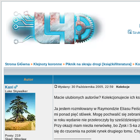
Szuk
Strona Główna
»
Klejnoty koronne
»
Piknik na skraju drogi [książki/literatura]
»
Ko
Autor
Kaxi
Wysłany: 30 Października 2005, 22:59
Kolekcje
Luke Skywalker
Macie ulubionych autorów? Kolekcjonujecie ich ks
Ja jestem rozmiłowany w Raymondzie Eliasu Feiści
mi ponad pięć stówek. Mogę pochwalić się zebranie
w roku wydanie nie przekroczyły by sześćdziesięci
Przy okazji mam niezła nerwówkę, bo Zysk i S-ka za
się do rzucenia na polski rynek drugiego tomu. Ch
Posty: 219
_________________
Skąd: Wrocław