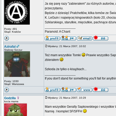
Ja się parę razy "zabierałem" za różnych autorów,
przeczytaniu.
Będzie z dziesięć Pratchettów, kilka tomów ze Świa
K. LeGuin i najwięcej kingowskich (koło 20, choc
Szklarskiego, starutkie, mięciutkie, pachnące dżu
_________________
Posty: 491
Paranoid: A Chant
Skąd: Kraków
Azirafal
Wysłany: 21 Marca 2007, 10:02
Stalowy Szczur
Też mam wszystkie Tomki
Prawie wszystko Sapk
zbierałem
Szkoda że tylko o kisążkach...
_________________
If you don't stand for something you'll fall for anythi
Posty: 1030
Skąd: Warszawa
Godzilla
Wysłany: 21 Marca 2007, 10:29
kocia mama
Mam wszystkie Geralty Sapkowskiego i wszystkie 
Narnię. I komplet SF/SFFH