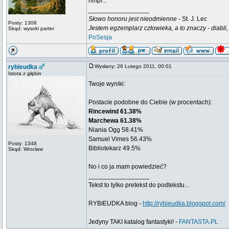
hmpf...
_________________
Słowo honoru jest nieodmienne
- St. J. Lec
Posty: 1308
Jestem egzemplarz człowieka, a to znaczy - diabli,
Skąd: wysoki parter
PoSesja
rybieudka
Wysłany: 26 Lutego 2011, 00:01
Istota z głębin
Twoje wyniki:
Postacie podobne do Ciebie (w procentach):
Rincewind 61.38%
Marchewa 61.38%
Niania Ogg 58.41%
Samuel Vimes 56.43%
Posty: 1348
Bibliotekarz 49.5%
Skąd: Wrocław
No i co ja mam powiedzieć?
_________________
Tekst to tylko pretekst do podtekstu...
RYBIEUDKA blog -
http://rybieudka.blogspot.com/
Jedyny TAKI katalog fantastyki! -
FANTASTA.PL