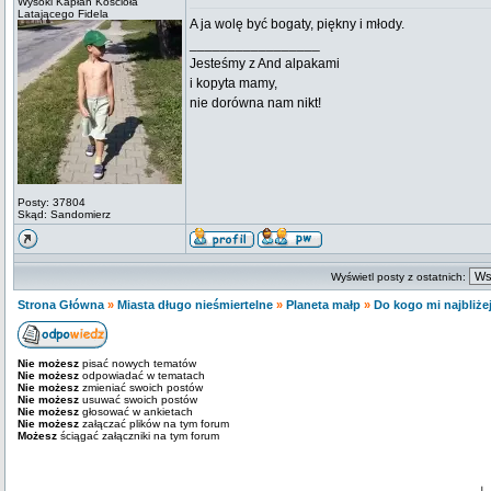
Wysoki Kapłan Kościoła
Latającego Fidela
A ja wolę być bogaty, piękny i młody.
_________________
Jesteśmy z And alpakami
i kopyta mamy,
nie dorówna nam nikt!
Posty: 37804
Skąd: Sandomierz
Wyświetl posty z ostatnich:
Strona Główna
»
Miasta długo nieśmiertelne
»
Planeta małp
»
Do kogo mi najbliże
Nie możesz
pisać nowych tematów
Nie możesz
odpowiadać w tematach
Nie możesz
zmieniać swoich postów
Nie możesz
usuwać swoich postów
Nie możesz
głosować w ankietach
Nie możesz
załączać plików na tym forum
Możesz
ściągać załączniki na tym forum