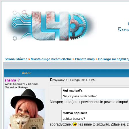
Szuk
Strona Główna
»
Miasta długo nieśmiertelne
»
Planeta małp
»
Do kogo mi najbliże
Autor
shenra
Wysłany: 18 Lutego 2011, 11:58
Wielki Kosmiczny Chomik
Naczelna Biskupa
Agi napisał/a
Nie czytasz Pratchetta?
Niespecjalnie(teraz powinnam się pewnie okopać
Martva napisał/a
Lubisz banany?
sporadycznie.
Też mnie to zdziwiło. Zdaje się, 