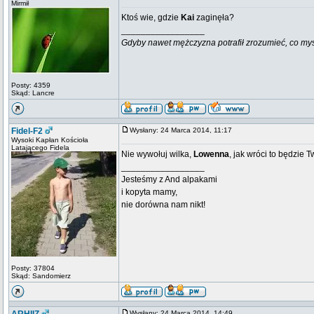
Mirmił
Ktoś wie, gdzie
Kai
zaginęła?
_________________
Gdyby nawet mężczyzna potrafił zrozumieć, co myśli k
Posty: 4359
Skąd: Lancre
Fidel-F2
Wysłany: 24 Marca 2014, 11:17
Wysoki Kapłan Kościoła
Latającego Fidela
Nie wywołuj wilka,
Lowenna
, jak wróci to będzie 
_________________
Jesteśmy z And alpakami
i kopyta mamy,
nie dorówna nam nikt!
Posty: 37804
Skąd: Sandomierz
Wysłany: 24 Marca 2014, 14:49