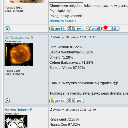
_________________
Chomikowo obłędnie, lekko neurotycznie w granica
Posty: 24980
Przesiądź się!
Skąd: z Nikąd
Przegubowy kotecek!
chomik w świecie
nimfa bagienna
Wysłany: 18 Lutego 2011, 12:41
Beastmaster
Lord Vetinari 87.22%
Babcia Weatherwax 83.26%
Śmierć 71.28%
Cohen Barbarzyńca 71.28%
Samuel Vimes 67.32%
Posty: 2196
Skąd: z bagna
Cała ja. Wszystko doskonale się zgadza.
_________________
Tłumaczenie niechlujstwa językowego dysleksją je
Marcin Robert
Wysłany: 18 Lutego 2011, 12:49
Orient Men
Rincewind 72.27%
Niania Ogg 67.32%