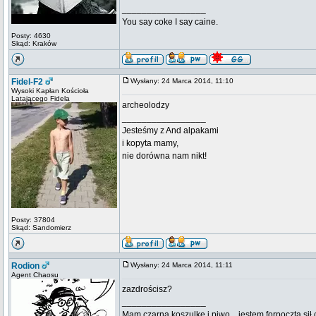
_________________
You say coke I say caine.
Posty: 4630
Skąd: Kraków
Fidel-F2
Wysłany: 24 Marca 2014, 11:10
Wysoki Kapłan Kościoła
Latającego Fidela
archeolodzy
_________________
Jesteśmy z And alpakami
i kopyta mamy,
nie dorówna nam nikt!
Posty: 37804
Skąd: Sandomierz
Rodion
Wysłany: 24 Marca 2014, 11:11
Agent Chaosu
zazdrościsz?
_________________
Mam czarną koszulkę i piwo... jestem forpocztą sił