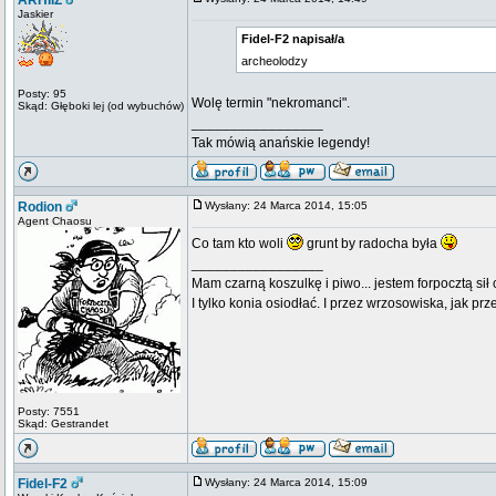
ARHIIZ
Jaskier
Fidel-F2 napisał/a
archeolodzy
Posty: 95
Wolę termin "nekromanci".
Skąd: Głęboki lej (od wybuchów)
_________________
Tak mówią anańskie legendy!
Rodion
Wysłany: 24 Marca 2014, 15:05
Agent Chaosu
Co tam kto woli
grunt by radocha była
_________________
Mam czarną koszulkę i piwo... jestem forpocztą sił
I tylko konia osiodłać. I przez wrzosowiska, jak prze
Posty: 7551
Skąd: Gestrandet
Fidel-F2
Wysłany: 24 Marca 2014, 15:09