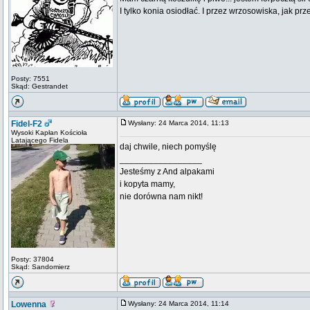
I tylko konia osiodłać. I przez wrzosowiska, jak prze
Posty: 7551
Skąd: Gestrandet
Fidel-F2
Wysłany: 24 Marca 2014, 11:13
Wysoki Kapłan Kościoła
Latającego Fidela
daj chwile, niech pomyślę
_________________
Jesteśmy z And alpakami
i kopyta mamy,
nie dorówna nam nikt!
Posty: 37804
Skąd: Sandomierz
Lowenna
Wysłany: 24 Marca 2014, 11:14