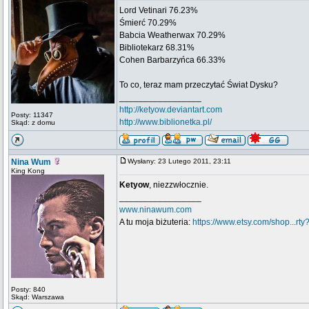
Lord Vetinari 76.23%
Śmierć 70.29%
Babcia Weatherwax 70.29%
Bibliotekarz 68.31%
Cohen Barbarzyńca 66.33%
To co, teraz mam przeczytać Świat Dysku?
_________________
http://ketyow.deviantart.com
Posty: 11347
http://www.biblionetka.pl/
Skąd: z domu
Nina Wum
Wysłany: 23 Lutego 2011, 23:11
King Kong
Ketyow
, niezzwłocznie.
_________________
www.ninawum.com
A tu moja biżuteria:
https://www.etsy.com/shop...rty
Posty: 840
Skąd: Warszawa