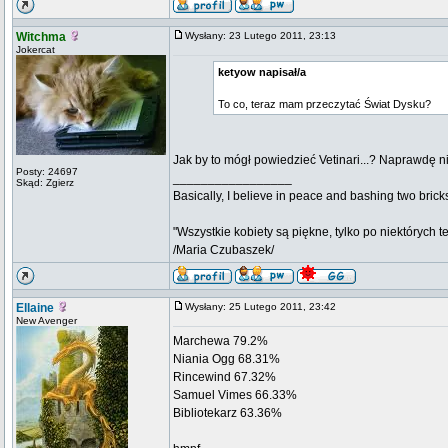
Witchma
Wysłany: 23 Lutego 2011, 23:13
Jokercat
ketyow napisał/a
To co, teraz mam przeczytać Świat Dysku?
Jak by to mógł powiedzieć Vetinari...? Naprawdę
Posty: 24697
_________________
Skąd: Zgierz
Basically, I believe in peace and bashing two brick
"Wszystkie kobiety są piękne, tylko po niektórych t
/Maria Czubaszek/
Ellaine
Wysłany: 25 Lutego 2011, 23:42
New Avenger
Marchewa 79.2%
Niania Ogg 68.31%
Rincewind 67.32%
Samuel Vimes 66.33%
Bibliotekarz 63.36%