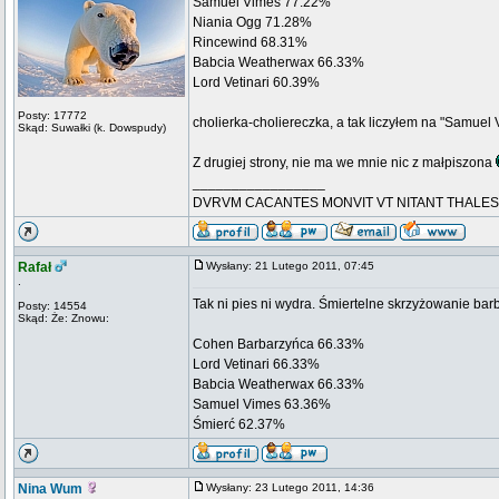
Samuel Vimes 77.22%
Niania Ogg 71.28%
Rincewind 68.31%
Babcia Weatherwax 66.33%
Lord Vetinari 60.39%
Posty: 17772
cholierka-choliereczka, a tak liczyłem na "Samue
Skąd: Suwałki (k. Dowspudy)
Z drugiej strony, nie ma we mnie nic z małpiszona
_________________
DVRVM CACANTES MONVIT VT NITANT THALES
Rafał
Wysłany: 21 Lutego 2011, 07:45
.
Tak ni pies ni wydra. Śmiertelne skrzyżowanie bar
Posty: 14554
Skąd: Że: Znowu:
Cohen Barbarzyńca 66.33%
Lord Vetinari 66.33%
Babcia Weatherwax 66.33%
Samuel Vimes 63.36%
Śmierć 62.37%
Nina Wum
Wysłany: 23 Lutego 2011, 14:36