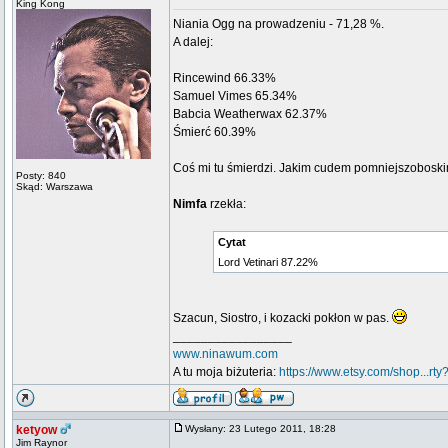
King Kong
Niania Ogg na prowadzeniu - 71,28 %.
A dalej:
Rincewind 66.33%
Samuel Vimes 65.34%
Babcia Weatherwax 62.37%
Śmierć 60.39%
Coś mi tu śmierdzi. Jakim cudem pomniejszobosk
Posty: 840
Skąd: Warszawa
Nimfa
rzekła:
Cytat
Lord Vetinari 87.22%
Szacun, Siostro, i kozacki pokłon w pas.
_________________
www.ninawum.com
A tu moja biżuteria:
https://www.etsy.com/shop...rty
ketyow
Wysłany: 23 Lutego 2011, 18:28
Jim Raynor