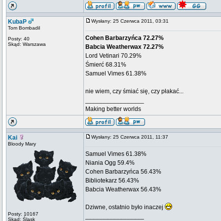
KubaP
Wysłany: 25 Czerwca 2011, 03:31
Tom Bombadil
Cohen Barbarzyńca 72.27%
Posty: 40
Skąd: Warszawa
Babcia Weatherwax 72.27%
Lord Vetinari 70.29%
Śmierć 68.31%
Samuel Vimes 61.38%
nie wiem, czy śmiać się, czy płakać...
_________________
Making better worlds
Kai
Wysłany: 25 Czerwca 2011, 11:37
Bloody Mary
Samuel Vimes 61.38%
Niania Ogg 59.4%
Cohen Barbarzyńca 56.43%
Bibliotekarz 56.43%
Babcia Weatherwax 56.43%
Dziwne, ostatnio było inaczej
Posty: 10167
_________________
Skąd: Śląsk