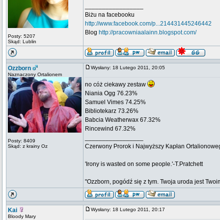
_________________
Biżu na facebooku
http://www.facebook.com/p...214431445246442
Blog
http://pracowniaalainn.blogspot.com/
Posty: 5207
Skąd: Lublin
Ozzborn
Wysłany: 18 Lutego 2011, 20:05
Naznaczony Ortalionem
no cóż ciekawy zestaw
Niania Ogg 76.23%
Samuel Vimes 74.25%
Bibliotekarz 73.26%
Babcia Weatherwax 67.32%
Rincewind 67.32%
_________________
Posty: 8409
Czerwony Prorok i Najwyższy Kapłan Ortalionow
Skąd: z krainy Oz
'Irony is wasted on some people.'-T.Pratchett
"Ozzborn, pogódź się z tym. Twoja uroda jest Twoi
Kai
Wysłany: 18 Lutego 2011, 20:17
Bloody Mary