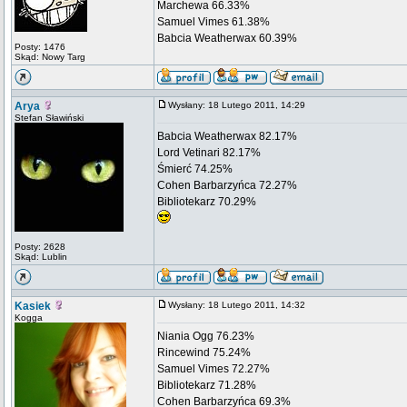
Marchewa 66.33%
Samuel Vimes 61.38%
Babcia Weatherwax 60.39%
Posty: 1476
Skąd: Nowy Targ
Arya
Wysłany: 18 Lutego 2011, 14:29
Stefan Sławiński
Babcia Weatherwax 82.17%
Lord Vetinari 82.17%
Śmierć 74.25%
Cohen Barbarzyńca 72.27%
Bibliotekarz 70.29%
Posty: 2628
Skąd: Lublin
Kasiek
Wysłany: 18 Lutego 2011, 14:32
Kogga
Niania Ogg 76.23%
Rincewind 75.24%
Samuel Vimes 72.27%
Bibliotekarz 71.28%
Cohen Barbarzyńca 69.3%