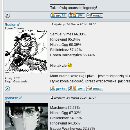
_________________
Tak mówią anańskie legendy!
Rodion
Wysłany: 24 Marca 2014, 10:56
Agent Chaosu
Samuel Vimes 66.33%
Rincewind 65.34%
Niania Ogg 60.39%
Bibliotekarz 57.42%
Cohen Barbarzyńca 55.44%
Nie tak źle
_________________
Mam czarną koszulkę i piwo... jestem forpocztą sił
Posty: 7551
I tylko konia osiodłać. I przez wrzosowiska, jak prze
Skąd: Gestrandet
gorbash
Wysłany: 24 Marca 2014, 11:07
Ufol
Marchewa 72.27%
Niania Ogg 67.32%
Bibliotekarz 64.35%
Rincewind 64.35%
Babcia Weatherwax 62.37%