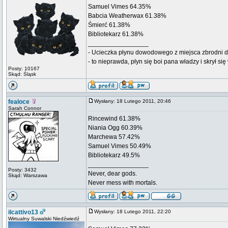
Samuel Vimes 64.35%
Babcia Weatherwax 61.38%
Śmierć 61.38%
Bibliotekarz 61.38%
_________________
- Ucieczka płynu dowodowego z miejsca zbrodni d
- to nieprawda, płyn się boi pana władzy i skrył si
Posty: 10167
Skąd: Śląsk
fealoce
Wysłany: 18 Lutego 2011, 20:46
Sarah Connor
Rincewind 61.38%
Niania Ogg 60.39%
Marchewa 57.42%
Samuel Vimes 50.49%
Bibliotekarz 49.5%
_________________
Posty: 3432
Never, dear gods.
Skąd: Warszawa
Never mess with mortals.
ilcattivo13
Wysłany: 18 Lutego 2011, 22:20
Wirtualny Suwalski Niedźwiedź