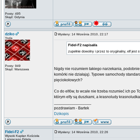
Posty: 495
Skąd: Gdynia
dziko
Wysłany: 14 Września 2010, 22:17
Yoda
Fidel-F2 napisał/a
zupełnie dowolny i przez to oryginalny, elf jest
Posty: 949
Nigdy nie rozumiem takiego narzekania, podobnie j
Skąd: Warszawa
komórki nie działają). Typowe samochody standardo
pięciokołowych?
Co do elfów, to wcale nie trzeba rozumieć ich po 
którym elfy są duszkami, a krasnoludy krasnoludk
_________________
pozdrawiam - Bartek
Dzikopis
Fidel-F2
Wysłany: 14 Września 2010, 22:26
Wysoki Kapłan Kościoła
Latającego Fidela