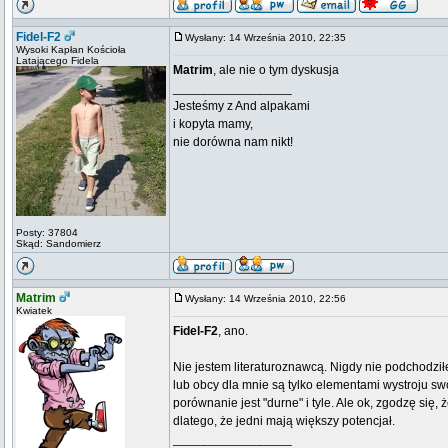
Fidel-F2
Wysłany: 14 Września 2010, 22:35
Wysoki Kapłan Kościoła
Latającego Fidela
Matrim
, ale nie o tym dyskusja
_________________
Jesteśmy z And alpakami
i kopyta mamy,
nie dorówna nam nikt!
Posty: 37804
Skąd: Sandomierz
Matrim
Wysłany: 14 Września 2010, 22:56
Kwiatek
Fidel-F2
, ano.
Nie jestem literaturoznawcą. Nigdy nie podchodziłem
lub obcy dla mnie są tylko elementami wystroju s
porównanie jest "durne" i tyle. Ale ok, zgodzę się, 
dlatego, że jedni mają większy potencjał.
_________________