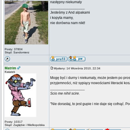
następny niekumaty
_________________
Jesteśmy z And alpakami
i kopyta mamy,
nie dorówna nam nikt!
Posty: 37804
Skąd: Sandomierz
Matrim
Wysłany: 14 Września 2010, 22:34
Kwiatek
Mogę być i durny i niekumaty, może jestem po pr
przyjemności, niż sypiący nowościami literacki ko
_________________
Scio me nihil scire.
"Nie dorastaj, to jest gupie i nie daje się cofnąć. P
Posty: 10317
Skąd: Zagłębie i Wielkopolska