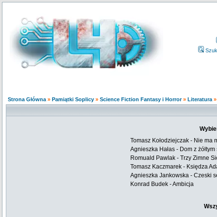
Szuk
Strona Główna
»
Pamiątki Soplicy
»
Science Fiction Fantasy i Horror
»
Literatura
Wybie
Tomasz Kołodziejczak - Nie ma 
Agnieszka Hałas - Dom z żółtym
Romuald Pawlak - Trzy Zimne Si
Tomasz Kaczmarek - Księdza Ada
Agnieszka Jankowska - Czeski s
Konrad Budek - Ambicja
Wszy