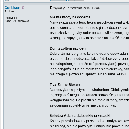
Ceridwen
Wysłany: 15 Września 2010, 19:44
Jaskier
Nie ma mocy na docenta
Posty: 54
Skąd: Ze schowka
Największą zaletą tego tekstu jest chyba świat wy
pozbawieni charakteru (a nie są) i tak doceniłaby
przeszkadza - gdyby autor postanowił nazwać je g
wziętą, nie wpłynęłoby to przecież na jakość teks
Dom z żółtym szyldem
Dobre. Żmija lubię, a to kolejne udane opowiadani
przed burdelem, odczucia jakiejś dziewczyny, poet
nie załapałam, ale może coś przeoczyłam), późnie
jego przyjaźni z Brune moim zdaniem ciekawy, zak
ma czego się czepiać, sprawnie napisane. PUNKT
Trzy Zimne Siostry
Namęczyłam się z tym opowiadaniem. Obiektywnie rz
to, żeby ktoś biegał po kartach opowieści, autor ma 
wciągnęłam się. Po prostu nie moje klimaty, zreszt
że oceniam subiektywnie, nie dam punktu.
Księdza Adama diabelskie przypadki
Ksiądz prześladowany przez diabła, motyw wałkowan
niezły styl, ale nic poza tym. Pomysł nie powala, b