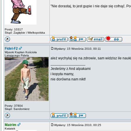
"Nie dorastaj, to jest gupie i nie daje się cofnąć. P
Posty: 10317
Skąd: Zagłębie i Wielkopolska
Fidel-F2
Wysłany: 15 Września 2010, 00:11
Wysoki Kapłan Kościoła
Latającego Fidela
ależ wychylaj się na zdrowie, sam widzisz ile nauk
_________________
Jesteśmy z And alpakami
i kopyta mamy,
nie dorówna nam nikt!
Posty: 37804
Skąd: Sandomierz
Matrim
Wysłany: 15 Września 2010, 00:25
Kwiatek