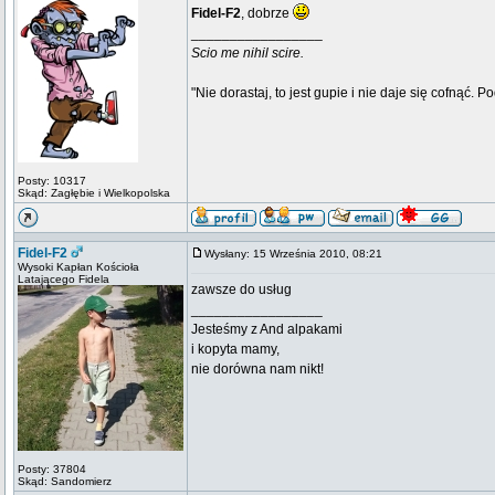
Fidel-F2
, dobrze
_________________
Scio me nihil scire.
"Nie dorastaj, to jest gupie i nie daje się cofnąć. P
Posty: 10317
Skąd: Zagłębie i Wielkopolska
Fidel-F2
Wysłany: 15 Września 2010, 08:21
Wysoki Kapłan Kościoła
Latającego Fidela
zawsze do usług
_________________
Jesteśmy z And alpakami
i kopyta mamy,
nie dorówna nam nikt!
Posty: 37804
Skąd: Sandomierz