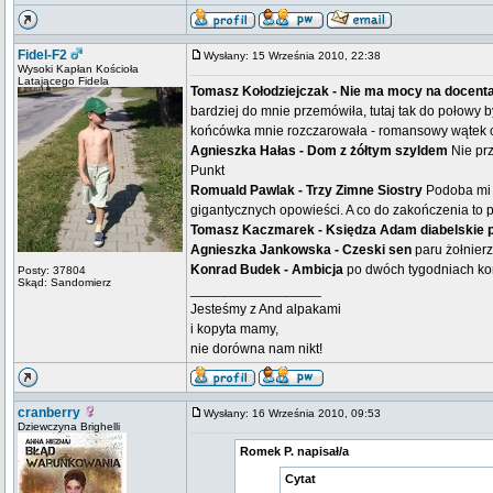
Fidel-F2
Wysłany: 15 Września 2010, 22:38
Wysoki Kapłan Kościoła
Latającego Fidela
Tomasz Kołodziejczak - Nie ma mocy na docent
bardziej do mnie przemówiła, tutaj tak do połowy b
końcówka mnie rozczarowała - romansowy wątek c
Agnieszka Hałas - Dom z żółtym szyldem
Nie pr
Punkt
Romuald Pawlak - Trzy Zimne Siostry
Podoba mi 
gigantycznych opowieści. A co do zakończenia to 
Tomasz Kaczmarek - Księdza Adam diabelskie 
Agnieszka Jankowska - Czeski sen
paru żołnierz
Konrad Budek - Ambicja
po dwóch tygodniach kom
Posty: 37804
Skąd: Sandomierz
_________________
Jesteśmy z And alpakami
i kopyta mamy,
nie dorówna nam nikt!
cranberry
Wysłany: 16 Września 2010, 09:53
Dziewczyna Brighelli
Romek P. napisał/a
Cytat