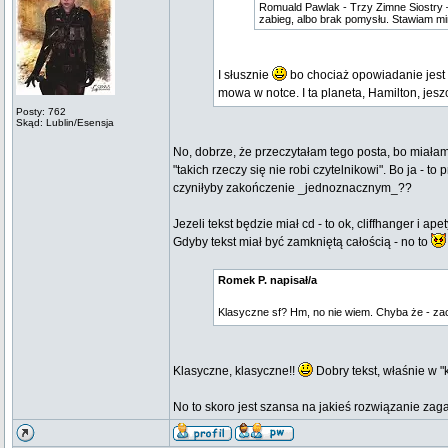
Romuald Pawlak - Trzy Zimne Siostry –
zabieg, albo brak pomysłu. Stawiam m
I słusznie
bo chociaż opowiadanie jest z
mowa w notce. I ta planeta, Hamilton, jes
Posty: 762
Skąd: Lublin/Esensja
No, dobrze, że przeczytałam tego posta, bo miałam
"takich rzeczy się nie robi czytelnikowi". Bo ja - 
czyniłyby zakończenie _jednoznacznym_??
Jezeli tekst będzie miał cd - to ok, cliffhanger i ap
Gdyby tekst miał być zamkniętą całością - no to
Romek P. napisał/a
Klasyczne sf? Hm, no nie wiem. Chyba że - za
Klasyczne, klasyczne!!
Dobry tekst, właśnie w "
No to skoro jest szansa na jakieś rozwiązanie zaga