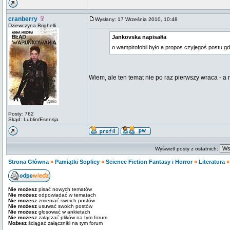
cranberry
Wysłany: 17 Września 2010, 10:48
Dziewczyna Brighelli
Jankovska napisał/a
o wampirofobii było a propos czyjegoś postu 
Wiem, ale ten temat nie po raz pierwszy wraca - a
Posty: 762
Skąd: Lublin/Esensja
Wyświetl posty z ostatnich:
Strona Główna
»
Pamiątki Soplicy
»
Science Fiction Fantasy i Horror
»
Literatura
Nie możesz
pisać nowych tematów
Nie możesz
odpowiadać w tematach
Nie możesz
zmieniać swoich postów
Nie możesz
usuwać swoich postów
Nie możesz
głosować w ankietach
Nie możesz
załączać plików na tym forum
Możesz
ściągać załączniki na tym forum