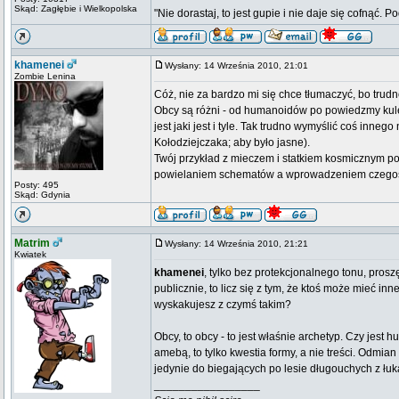
Skąd: Zagłębie i Wielkopolska
"Nie dorastaj, to jest gupie i nie daje się cofnąć. P
khamenei
Wysłany: 14 Września 2010, 21:01
Zombie Lenina
Cóż, nie za bardzo mi się chce tłumaczyć, bo trud
Obcy są różni - od humanoidów po powiedzmy kule 
jest jaki jest i tyle. Tak trudno wymyślić coś inneg
Kołodziejczaka; aby było jasne).
Twój przykład z mieczem i statkiem kosmicznym pok
powielaniem schematów a wprowadzeniem czegoś od
Posty: 495
Skąd: Gdynia
Matrim
Wysłany: 14 Września 2010, 21:21
Kwiatek
khamenei
, tylko bez protekcjonalnego tonu, prosz
publicznie, to licz się z tym, że ktoś może mieć i
wyskakujesz z czymś takim?
Obcy, to obcy - to jest właśnie archetyp. Czy jest
amebą, to tylko kwestia formy, a nie treści. Odmian
jedynie do biegających po lesie długouchych z łuka
_________________