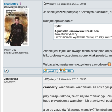
cranberry
Wysłany: 17 Września 2010, 09:06
Dziewczyna Brighelli
Ja sobie jeszcze pomyślę o "Zimnych Siostrach", al
Kolejne opowiadanie:
Cytat
Agnieszka Jankowska Czeski sen
Kola otworzył oczy.
Przez moment wydawało mu się, że leży, ale rze
Posty: 762
Zdanie jest fajne, ale uwaga techniczna: pion od p
Skąd: Lublin/Esensja
tylko z głową w przeciwną stronę. A jak powiedzian
Wybaczcie, musiałam - skrzywienie zawodowe
Jankovska
Wysłany: 17 Września 2010, 09:55
[
Usunięty
]
cranberry
, wiedziałam, wiedziałam, że coś z tym 
przy okazji - szkoda, że dzisiejsze "dzieła" typu Z
trudu przywrócenia wampirom ich prawdziwej pos
a co do zarzutów "dlaczego wampiry?" to mówiłam o 