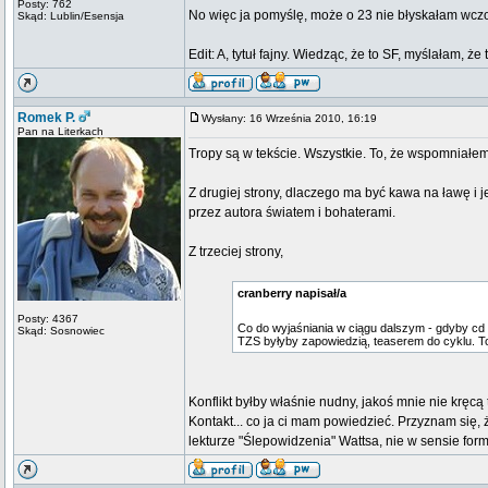
Posty: 762
No więc ja pomyślę, może o 23 nie błyskałam wcz
Skąd: Lublin/Esensja
Edit: A, tytuł fajny. Wiedząc, że to SF, myślałam, że 
Romek P.
Wysłany: 16 Września 2010, 16:19
Pan na Literkach
Tropy są w tekście. Wszystkie. To, że wspomniałem 
Z drugiej strony, dlaczego ma być kawa na ławę i
przez autora światem i bohaterami.
Z trzeciej strony,
cranberry napisał/a
Posty: 4367
Co do wyjaśniania w ciągu dalszym - gdyby cd b
Skąd: Sosnowiec
TZS byłyby zapowiedzią, teaserem do cyklu. To
Konflikt byłby właśnie nudny, jakoś mnie nie kręc
Kontakt... co ja ci mam powiedzieć. Przyznam się, 
lekturze "Ślepowidzenia" Wattsa, nie w sensie form