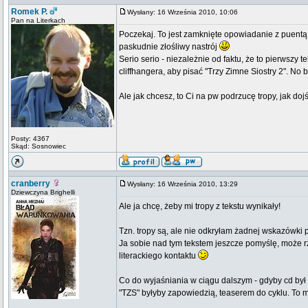
Romek P.
Wysłany: 16 Września 2010, 10:06
Pan na Literkach
Poczekaj. To jest zamknięte opowiadanie z puentą.
paskudnie złośliwy nastrój
Serio serio - niezależnie od faktu, że to pierwszy
cliffhangera, aby pisać "Trzy Zimne Siostry 2". No 
Ale jak chcesz, to Ci na pw podrzucę tropy, jak doj
Posty: 4367
Skąd: Sosnowiec
cranberry
Wysłany: 16 Września 2010, 13:29
Dziewczyna Brighelli
Ale ja chcę, żeby mi tropy z tekstu wynikały!
Tzn. tropy są, ale nie odkryłam żadnej wskazówki
Ja sobie nad tym tekstem jeszcze pomyślę, może rze
literackiego kontaktu
Co do wyjaśniania w ciągu dalszym - gdyby cd był n
"TZS" byłyby zapowiedzią, teaserem do cyklu. To m