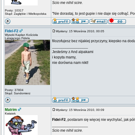
Scio me nihil scire.
Posty: 10317
"Nie dorastaj, to jest gupie i nie daje się cofnąć. P
Skąd: Zagłębie i Wielkopolska
Fidel-F2
Wysłany: 15 Września 2010, 00:05
Wysoki Kapłan Kościoła
Latającego Fidela
filozofujesz bez nijakiej przyczyny, kiepsko na dod
_________________
Jesteśmy z And alpakami
i kopyta mamy,
nie dorówna nam nikt!
Posty: 37804
Skąd: Sandomierz
Matrim
Wysłany: 15 Września 2010, 00:09
Kwiatek
Fidel-F2
, postaram się więcej nie wychylać, jak pół
_________________
Scio me nihil scire.