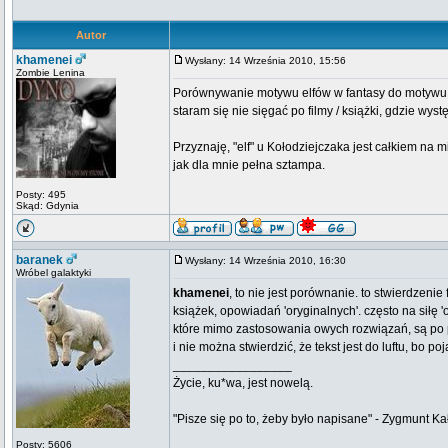
Autor
khamenei
Wysłany: 14 Września 2010, 15:56
Zombie Lenina
Porównywanie motywu elfów w fantasy do motywu o
staram się nie sięgać po filmy / książki, gdzie wyst
Przyznaję, "elf" u Kołodziejczaka jest całkiem na mi
jak dla mnie pełna sztampa.
Posty: 495
Skąd: Gdynia
baranek
Wysłany: 14 Września 2010, 16:30
Wróbel galaktyki
khamenei
, to nie jest porównanie. to stwierdzeni
książek, opowiadań 'oryginalnych'. często na siłę '
które mimo zastosowania owych rozwiązań, są po pr
i nie można stwierdzić, że tekst jest do luftu, bo po
_________________
Życie, ku*wa, jest nowelą.
"Pisze się po to, żeby było napisane" - Zygmunt Ka
Posty: 5606