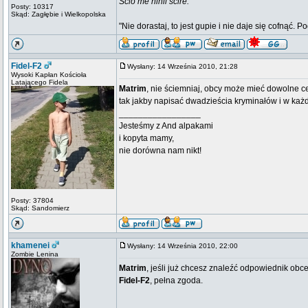
Scio me nihil scire.
Posty: 10317
Skąd: Zagłębie i Wielkopolska
"Nie dorastaj, to jest gupie i nie daje się cofnąć. P
Fidel-F2
Wysłany: 14 Września 2010, 21:28
Wysoki Kapłan Kościoła
Latającego Fidela
Matrim
, nie ściemniaj, obcy może mieć dowolne cec
tak jakby napisać dwadzieścia kryminałów i w ka
_________________
Jesteśmy z And alpakami
i kopyta mamy,
nie dorówna nam nikt!
Posty: 37804
Skąd: Sandomierz
khamenei
Wysłany: 14 Września 2010, 22:00
Zombie Lenina
Matrim
, jeśli już chcesz znaleźć odpowiednik obceg
Fidel-F2
, pełna zgoda.