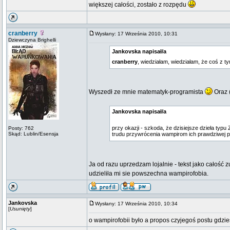
większej całości, zostało z rozpędu
cranberry
Wysłany: 17 Września 2010, 10:31
Dziewczyna Brighelli
Jankovska napisał/a
cranberry
, wiedziałam, wiedziałam, że coś z t
Wyszedł ze mnie matematyk-programista
Oraz 
Jankovska napisał/a
przy okazji - szkoda, że dzisiejsze dzieła typu
Posty: 762
Skąd: Lublin/Esensja
trudu przywrócenia wampirom ich prawdziwej 
Ja od razu uprzedzam lojalnie - tekst jako całość 
udzieliła mi sie powszechna wampirofobia.
Jankovska
Wysłany: 17 Września 2010, 10:34
[
Usunięty
]
o wampirofobii było a propos czyjegoś postu gdzi