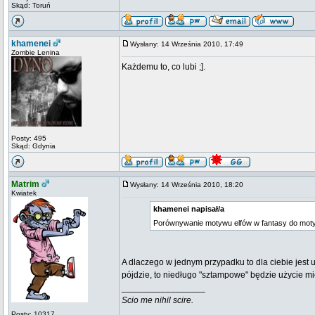
Skąd: Toruń
khamenei
Wysłany: 14 Września 2010, 17:49
Zombie Lenina
Każdemu to, co lubi ;].
Posty: 495
Skąd: Gdynia
Matrim
Wysłany: 14 Września 2010, 18:20
Kwiatek
khamenei napisał/a
Porównywanie motywu elfów w fantasy do mot
A dlaczego w jednym przypadku to dla ciebie jest 
pójdzie, to niedługo "sztampowe" będzie użycie mi
_________________
Scio me nihil scire.
Posty: 10317