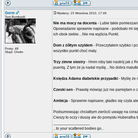
Gorm
Wysłany: 15 Września 2010, 17:46
Tom Bombadil
Nie ma mocy na docenta
- Lubie takie pomieszani
Opowiadanie sprawnie napisane - podobało mi się
ich obok siebie....Nie ma wyjścia Punkt.
Dom z żółtym szyldem
- Przeczytałem szybko i p
Posty: 48
wszystko punkt choć mały.
Skąd: Chełm
Trzy zimne siostry
- Hmm niby taki nastrój jak z 
puentą. Z tym że ja nadal myślę... No dobra malutki
Księdza Adama diabelskie przypadki
- Myślę że 
Czeski sen
- Prawdę mówiąc już nie pamiętam o cz
Ambicja
- Sprawnie napisane, gładko się czyta ale
Podsumowując chciałbym zwrócić uwagę na coraz w
Cieszy to oczy i duszę ale do pomysłu Huberatha 
_________________
...to your scattered bodies go...