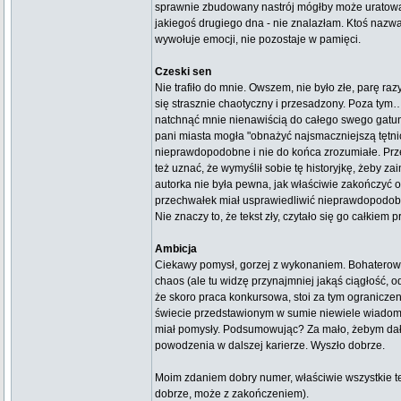
sprawnie zbudowany nastrój mógłby może uratować
jakiegoś drugiego dna - nie znalazłam. Ktoś nazwa
wywołuje emocji, nie pozostaje w pamięci.
Czeski sen
Nie trafiło do mnie. Owszem, nie było złe, parę ra
się strasznie chaotyczny i przesadzony. Poza tym
natchnąć mnie nienawiścią do całego swego gatunku,
pani miasta mogła "obnażyć najsmaczniejszą tętnic
nieprawdopodobne i nie do końca zrozumiałe. Prze
też uznać, że wymyślił sobie tę historyjkę, żeby z
autorka nie była pewna, jak właściwie zakończyć op
przechwałek miał usprawiedliwić nieprawdopodo
Nie znaczy to, że tekst zły, czytało się go całkiem
Ambicja
Ciekawy pomysł, gorzej z wykonaniem. Bohaterowie
chaos (ale tu widzę przynajmniej jakąś ciągłość,
że skoro praca konkursowa, stoi za tym ograniczen
świecie przedstawionym w sumie niewiele wiadomo, 
miał pomysły. Podsumowując? Za mało, żebym dała pu
powodzenia w dalszej karierze. Wyszło dobrze.
Moim zdaniem dobry numer, właściwie wszystkie tek
dobrze, może z zakończeniem).