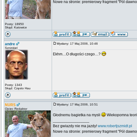
Nowe na stronie: premierowy fragment "Pól dawno
Posty: 18950
Skąd: Katowice
andre
Wysłany: 17 Maj 2006, 10:46
Szninkiel
Ekhm....O długości czego....?
Posty: 1343
Skąd: Często Hau
NURS
Wysłany: 17 Maj 2006, 10:51
Ojciec Redaktor
Głodnemu bagietka na mysli
Wiekopomna teoria,
_________________
Bez gwiazdy nie ma jazdy!
www.robertjszmidt.pl
Nowe na stronie: premierowy fragment "Pól dawno