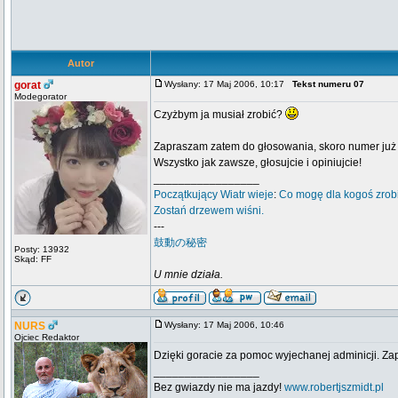
Autor
gorat
Wysłany: 17 Maj 2006, 10:17
Tekst numeru 07
Modegorator
Czyżbym ja musiał zrobić?
Zapraszam zatem do głosowania, skoro numer już 
Wszystko jak zawsze, głosujcie i opiniujcie!
_________________
Początkujący
Wiatr wieje
:
Co mogę dla kogoś zrob
Zostań drzewem wiśni.
---
鼓動の秘密
Posty: 13932
Skąd: FF
U mnie działa.
NURS
Wysłany: 17 Maj 2006, 10:46
Ojciec Redaktor
Dzięki goracie za pomoc wyjechanej adminicji. Za
_________________
Bez gwiazdy nie ma jazdy!
www.robertjszmidt.pl