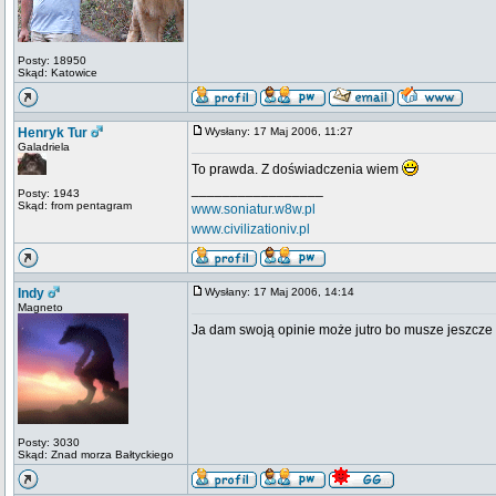
Posty: 18950
Skąd: Katowice
Henryk Tur
Wysłany: 17 Maj 2006, 11:27
Galadriela
To prawda. Z doświadczenia wiem
_________________
Posty: 1943
Skąd: from pentagram
www.soniatur.w8w.pl
www.civilizationiv.pl
Indy
Wysłany: 17 Maj 2006, 14:14
Magneto
Ja dam swoją opinie może jutro bo musze jeszcze
Posty: 3030
Skąd: Znad morza Bałtyckiego