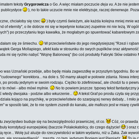
limatem teksty
Grygorowicza
o Go. A więc miałam poczucie
deja vu
. A że nie jest
 publicystyce
), no to takie uczucie mnie nie elektryzuje, raczej denerwuje. Poza
czne, chciałoby się rzec
) były czymś świeżym, ale każda kolejna mniej mnie
wz
of eternity", o ile dobrze mi się w łepetynie kołacze) zupełnie mi nie leżą. W ogól
cznych") po przeczytaniu tego kawałka, że mogłabym go spuentować kabaretowym 
adałam się ze śmiechu.
W przeciwieństwie do jego niegdysiejszej "Rzezi i rąbank
wątek Gerga Mollapiego, afekt kata w stosunku do swych pupilków oraz aktywność 
uda mi się rychło nabyć "Wojnę Balonową" (bo coś produkty Fabryki Słów ostatnio M
bo was Uznański przebije, albo będę miała zagwozdkę w przyszłym tygodniu. Bo ws
cudownego" korektora... na dole s. 50 mamy akapit w połowie zdania. Nowa interp
, po prostu jedynym w swoim rodzaju. Ciężko to zdefiniować, ale chodzi tu o pewn
e to mówi - albo mówi mylnie.
No to powiem jeszcze: typowy tekst fantastyczny j
yć wtedy dwojaka - podziw albo wkurzenie...
A tekst Graf po prostu czyta się prz
ziała kojąco na psychikę, w przeciwieństwie do szarpiącej nerwy debaty... I miło 
w sposób taki, że to nie system zszedł do kanału, ale mafiozo jest w miarę cywiliz
 tu zwycięstwo buduje się na bezwzględności prawniczej, ot co.
Cóż, co prawda n
ły konstytucji europejskiej (baczcie Polakokatolicy, do czego dążycie!
) oraz 
ą ręce... Wolę już aluzje do rzeczywistości w takim wydaniu, niż u Żaka. Żak wywoła
iem, ale
sprawiedliwość
... zresztą, co tam, jedynym Bogiem jest Pieniądz.
To ja 