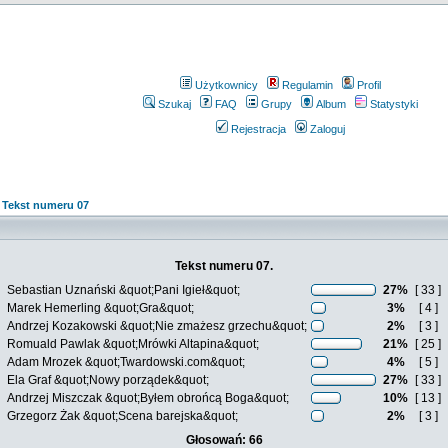
Użytkownicy
Regulamin
Profil
Szukaj
FAQ
Grupy
Album
Statystyki
Rejestracja
Zaloguj
»
Tekst numeru 07
Tekst numeru 07.
Sebastian Uznański &quot;Pani Igieł&quot;
27%
[ 33 ]
Marek Hemerling &quot;Gra&quot;
3%
[ 4 ]
Andrzej Kozakowski &quot;Nie zmażesz grzechu&quot;
2%
[ 3 ]
Romuald Pawlak &quot;Mrówki Altapina&quot;
21%
[ 25 ]
Adam Mrozek &quot;Twardowski.com&quot;
4%
[ 5 ]
Ela Graf &quot;Nowy porządek&quot;
27%
[ 33 ]
Andrzej Miszczak &quot;Byłem obrońcą Boga&quot;
10%
[ 13 ]
Grzegorz Żak &quot;Scena barejska&quot;
2%
[ 3 ]
Głosowań: 66