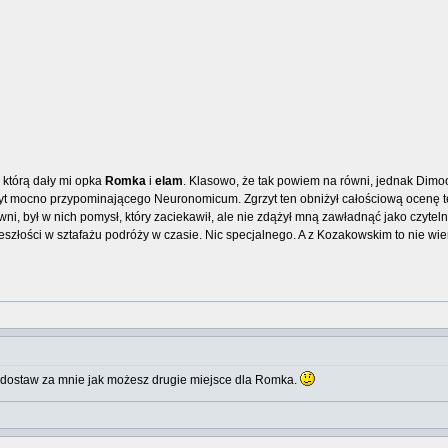
 którą dały mi opka
Romka
i
elam
. Klasowo, że tak powiem na równi, jednak Dimoo
byt mocno przypominającego Neuronomicum. Zgrzyt ten obniżył całościową ocenę tek
i, był w nich pomysł, który zaciekawił, ale nie zdążył mną zawładnąć jako czyteln
eszłości w sztafażu podróży w czasie. Nic specjalnego. A z Kozakowskim to nie wiem 
 dostaw za mnie jak możesz drugie miejsce dla Romka.