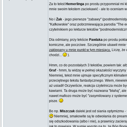
Za to tekst
Hemerlinga
po prostu przypomniał mi k
mnie swoim tekstem zaciekawić - ale to oceniam w
No i
Żak
- jego pierwsze "zabawy" (postmodernisty
"Kafkowskie" oraz pobrzmiewająca parodia "The end 
czytelnikiem po lekturze tekstów "postmodernist
Dla odmiany, przy tekście
Pawlaka
po prostu pokł
komiczne, ale poczciwe. Szczególnie ubawił mnie 
zaklepany u mnie punkt w tym miesiącu.
Liczę, że 
chodzi...
).
Hmm, co do pozostałych 3 tekstów, powiem tak: al
Graf
- hmm, tu widzę w
pełnej okazałości
wyczyny "
Niemniej, tekst mnie ujmuje specyficznym klimatem
przeciętnego tekstu fantastycznego. Wiem, niewiel
aż usiadł! Oczywiście, reakcja czytelnicza może b
kawiarni. Ta druga może być nazwana "błahą", ale d
nawet mafiozo może być "zasymilowany z systemem" 
pisze.
Bo np.
Miszczak
daleki jest od siania optymizmu -
Niemniej, smakowite są te odwołania do preambu
się odszkodowania (albo i nie), a prawnicy zacieraj
jak to mawiają. W sumie wyszło na to, że Bóg Bog