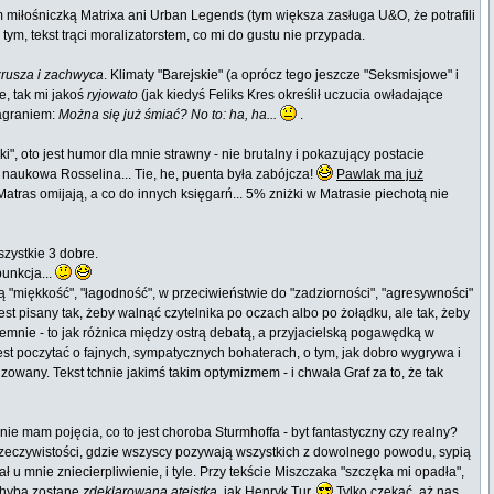
em miłośniczką Matrixa ani Urban Legends (tym większa zasługa U&O, że potrafili
 tym, tekst trąci moralizatorstem, co mi do gustu nie przypada.
rusza i zachwyca
. Klimaty "Barejskie" (a oprócz tego jeszcze "Seksmisjowe" i
e, tak mi jakoś
ryjowato
(jak kiedyś Feliks Kres określił uczucia owładające
zagraniem:
Można się już śmiać? No to: ha, ha...
.
i", oto jest humor dla mnie strawny - nie brutalny i pokazujący postacie
naukowa Rosselina... Tie, he, puenta była zabójcza!
Pawlak ma już
atras omijają, a co do innych księgarń... 5% zniżki w Matrasie piechotą nie
zystkie 3 dobre.
unkcja...
ą "miękkość", "łagodność", w przeciwieństwie do "zadziorności", "agresywności"
est pisany tak, żeby walnąć czytelnika po oczach albo po żołądku, ale tak, żeby
yjemnie - to jak różnica między ostrą debatą, a przyjacielską pogawędką w
jest poczytać o fajnych, sympatycznych bohaterach, o tym, jak dobro wygrywa i
owany. Tekst tchnie jakimś takim optymizmem - i chwała Graf za to, że tak
ie mam pojęcia, co to jest choroba Sturmhoffa - byt fantastyczny czy realny?
rzeczywistości, gdzie wszyscy pozywają wszystkich z dowolnego powodu, sypią
ł u mnie zniecierpliwienie, i tyle. Przy tekście Miszczaka "szczęka mi opadła",
chyba zostanę
zdeklarowaną ateistką
, jak Henryk Tur.
Tylko czekać, aż nas