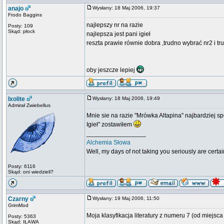
anajo
Wysłany: 18 Maj 2006, 19:37
Frodo Baggins
najlepszy nr na razie
Posty: 109
Skąd: płock
najlepsza jest pani igieł
reszta prawie równie dobra ,trudno wybrać nr2 i t
oby jeszcze lepiej
Ixolite
Wysłany: 18 Maj 2006, 19:49
Admirał Zwiebellus
Mnie sie na razie "Mrówka Altapina" najbardziej s
Igieł" zostawiłem
_________________
Alchemia Słowa
Well, my days of not taking you seriously are certa
Posty: 6116
Skąd: oni wiedzieli?
Czarny
Wysłany: 19 Maj 2006, 11:50
GrimMod
Moja klasyfikacja literatury z numeru 7 (od miejsc
Posty: 5363
Skąd: IŁAWA