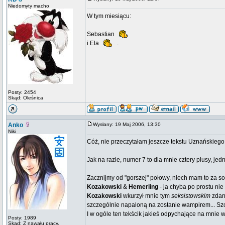
Niedomyty macho
W tym miesiącu:
Sebastian
i Ela
.
Posty: 2454
Skąd: Oleśnica
Anko
Wysłany: 19 Maj 2006, 13:30
Niki
Cóż, nie przeczytałam jeszcze tekstu Uznańskiego,
Jak na razie, numer 7 to dla mnie cztery plusy, jed
Zacznijmy od "gorszej" połowy, niech mam to za so
Kozakowski
&
Hemerling
- ja chyba po prostu ni
Kozakowski
wkurzył mnie tym
seksistowskim
zdani
szczególnie napaloną na zostanie wampirem... Sz
I w ogóle ten tekścik jakieś odpychające na mnie w
Posty: 1989
Skąd: Z nawału pracy.