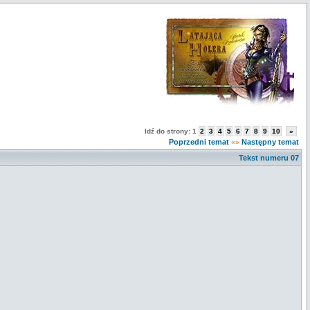
Idź do strony:
1
2
3
4
5
6
7
8
9
10
»
Poprzedni temat
Następny temat
«»
Tekst numeru 07