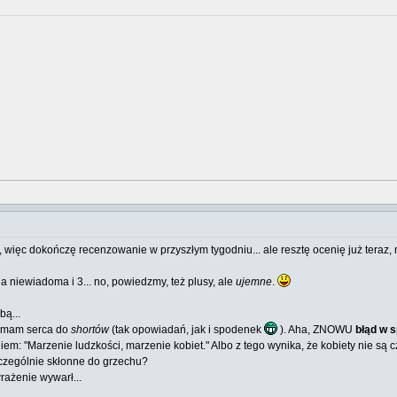
 więc dokończę recenzowanie w przyszłym tygodniu... ale resztę ocenię już teraz,
na niewiadoma i 3... no, powiedzmy, też plusy, ale
ujemne
.
bą...
e mam serca do
shortów
(tak opowiadań, jak i spodenek
). Aha, ZNOWU
błąd w s
em: "Marzenie ludzkości, marzenie kobiet." Albo z tego wynika, że kobiety nie są c
czególnie skłonne do grzechu?
rażenie wywarł...