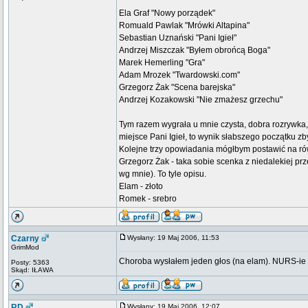
Ela Graf "Nowy porządek"
Romuald Pawlak "Mrówki Altapina"
Sebastian Uznański "Pani Igieł"
Andrzej Miszczak "Byłem obrońcą Boga"
Marek Hemerling "Gra"
Adam Mrozek "Twardowski.com"
Grzegorz Żak "Scena barejska"
Andrzej Kozakowski "Nie zmażesz grzechu"
Tym razem wygrała u mnie czysta, dobra rozrywka,
miejsce Pani Igieł, to wynik słabszego początku z
Kolejne trzy opowiadania mógłbym postawić na równ
Grzegorz Żak - taka sobie scenka z niedalekiej prz
wg mnie). To tyle opisu.
Elam - złoto
Romek - srebro
Czarny
Wysłany: 19 Maj 2006, 11:53
GrimMod
Choroba wysłałem jeden głos (na elam). NURS-ie
Posty: 5363
Skąd: IŁAWA
RD
Wysłany: 19 Maj 2006, 12:07