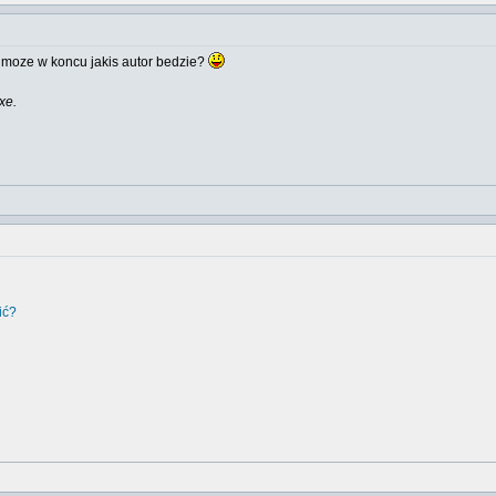
 moze w koncu jakis autor bedzie?
xe.
ić?