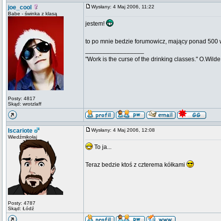
joe_cool
Wysłany: 4 Maj 2006, 11:22
Babe - świnka z klasą
jestem!
to po mnie bedzie forumowicz, mający ponad 500 
_________________
"Work is the curse of the drinking classes." O.Wilde
Posty: 4817
Skąd: wrotzlaff
Iscariote
Wysłany: 4 Maj 2006, 12:08
Wiedźmikołaj
To ja...
Teraz bedzie ktoś z czterema kółkami
Posty: 4787
Skąd: Łódź