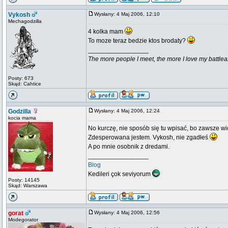
Vykosh
Wysłany: 4 Maj 2006, 12:10
Mechagodzilla
4 kolka mam
To moze teraz bedzie ktos brodaty?
_________________
The more people I meet, the more I love my battlea
Posty: 673
Skąd: Cahtice
Godzilla
Wysłany: 4 Maj 2006, 12:24
kocia mama
No kurczę, nie sposób się tu wpisać, bo zawsze wi
Zdesperowana jestem. Vykosh, nie zgadłeś
A po mnie osobnik z dredami.
_________________
Blog
Kedileri çok seviyorum
Posty: 14145
Skąd: Warszawa
gorat
Wysłany: 4 Maj 2006, 12:56
Modegorator