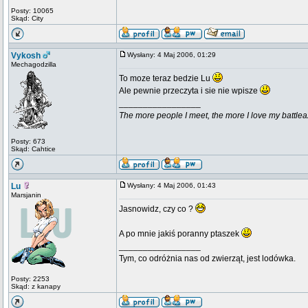
Posty: 10065
Skąd: City
Vykosh
Wysłany: 4 Maj 2006, 01:29
Mechagodzilla
To moze teraz bedzie Lu
Ale pewnie przeczyta i sie nie wpisze
_________________
The more people I meet, the more I love my battlea
Posty: 673
Skąd: Cahtice
Lu
Wysłany: 4 Maj 2006, 01:43
Marsjanin
Jasnowidz, czy co ?
A po mnie jakiś poranny ptaszek
_________________
Tym, co odróżnia nas od zwierząt, jest lodówka.
Posty: 2253
Skąd: z kanapy