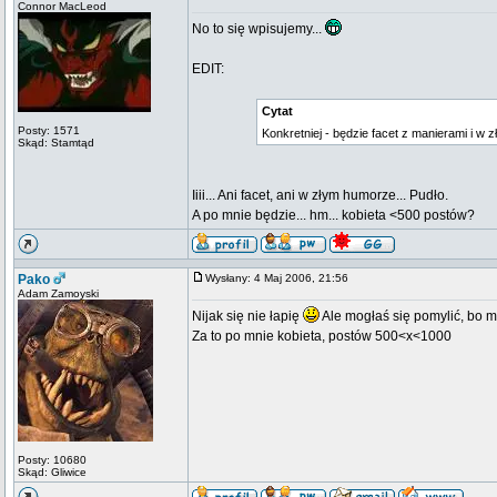
Connor MacLeod
No to się wpisujemy...
EDIT:
Cytat
Posty: 1571
Konkretniej - będzie facet z manierami i w 
Skąd: Stamtąd
Iiii... Ani facet, ani w złym humorze... Pudło.
A po mnie będzie... hm... kobieta <500 postów?
Pako
Wysłany: 4 Maj 2006, 21:56
Adam Zamoyski
Nijak się nie łapię
Ale mogłaś się pomylić, bo m
Za to po mnie kobieta, postów 500<x<1000
Posty: 10680
Skąd: Gliwice