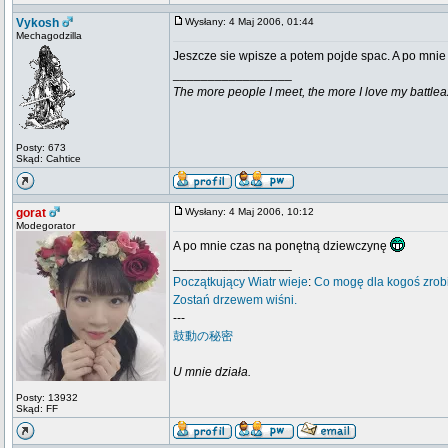
Vykosh
Wysłany: 4 Maj 2006, 01:44
Mechagodzilla
Jeszcze sie wpisze a potem pojde spac. A po mnie
_________________
The more people I meet, the more I love my battlea
Posty: 673
Skąd: Cahtice
gorat
Wysłany: 4 Maj 2006, 10:12
Modegorator
A po mnie czas na ponętną dziewczynę
_________________
Początkujący
Wiatr wieje
:
Co mogę dla kogoś zrob
Zostań drzewem wiśni.
---
鼓動の秘密
U mnie działa.
Posty: 13932
Skąd: FF