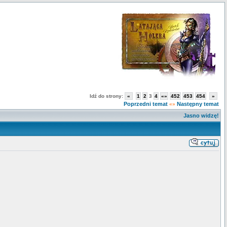
Idź do strony:
«
1
2
3
4
«»
452
453
454
»
Poprzedni temat
Następny temat
«»
Jasno widzę!