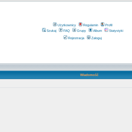
Użytkownicy
Regulamin
Profil
Szukaj
FAQ
Grupy
Album
Statystyki
Rejestracja
Zaloguj
Wiadomość