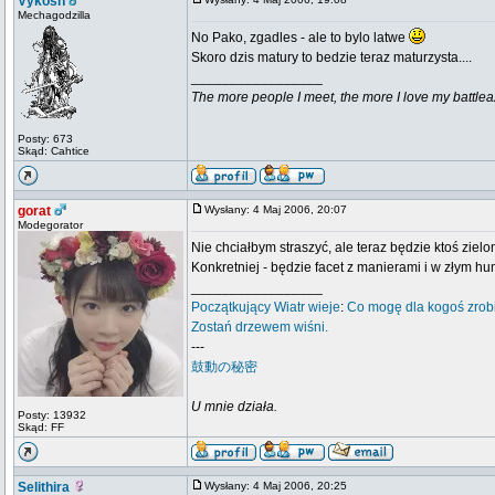
Vykosh
Mechagodzilla
No Pako, zgadles - ale to bylo latwe
Skoro dzis matury to bedzie teraz maturzysta....
_________________
The more people I meet, the more I love my battlea
Posty: 673
Skąd: Cahtice
gorat
Wysłany: 4 Maj 2006, 20:07
Modegorator
Nie chciałbym straszyć, ale teraz będzie ktoś zie
Konkretniej - będzie facet z manierami i w złym hu
_________________
Początkujący
Wiatr wieje
:
Co mogę dla kogoś zrob
Zostań drzewem wiśni.
---
鼓動の秘密
U mnie działa.
Posty: 13932
Skąd: FF
Selithira
Wysłany: 4 Maj 2006, 20:25