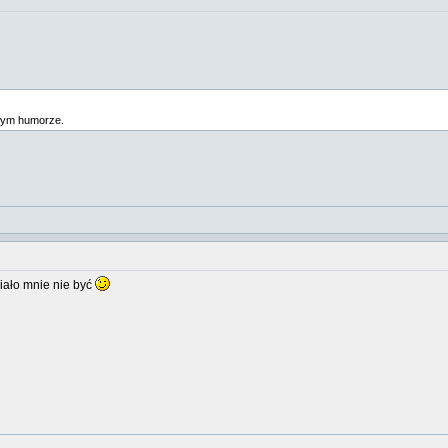
złym humorze.
iało mnie nie być