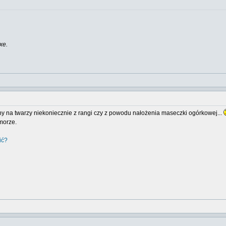
xe.
lony na twarzy niekoniecznie z rangi czy z powodu nałożenia maseczki ogórkowej...
morze.
ić?