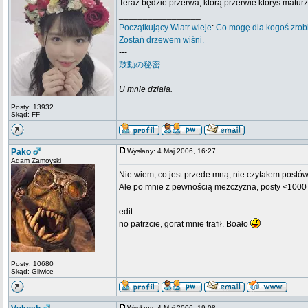
Teraz będzie przerwa, którą przerwie któryś maturz
_________________
Początkujący
Wiatr wieje
:
Co mogę dla kogoś zrob
Zostań drzewem wiśni.
---
鼓動の秘密
U mnie działa.
Posty: 13932
Skąd: FF
Pako
Wysłany: 4 Maj 2006, 16:27
Adam Zamoyski
Nie wiem, co jest przede mną, nie czytałem postó
Ale po mnie z pewnością meżczyzna, posty <1000
edit:
no patrzcie, gorat mnie trafił. Boało
Posty: 10680
Skąd: Gliwice
Wysłany: 4 Maj 2006, 19:08