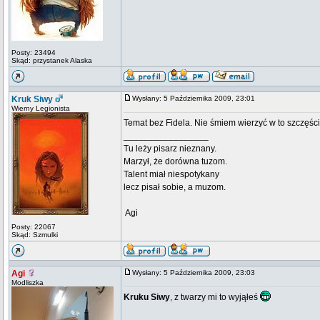
Posty: 23494
Skąd: przystanek Alaska
Kruk Siwy
Wysłany: 5 Października 2009, 23:01
Wierny Legionista
Temat bez Fidela. Nie śmiem wierzyć w to szczęści
_________________
Tu leży pisarz nieznany.
Marzył, że dorówna tuzom.
Talent miał niespotykany
lecz pisał sobie, a muzom.
 Agi
Posty: 22067
Skąd: Szmulki
Agi
Wysłany: 5 Października 2009, 23:03
Modliszka
Kruku Siwy
, z twarzy mi to wyjąłeś