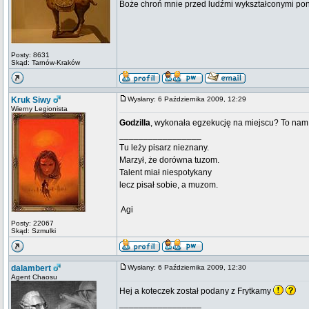
Boże chroń mnie przed ludźmi wykształconymi pona
Posty: 8631
Skąd: Tarnów-Kraków
Kruk Siwy
Wysłany: 6 Października 2009, 12:29
Wierny Legionista
Godzilla
, wykonała egzekucję na miejscu? To na
_________________
Tu leży pisarz nieznany.
Marzył, że dorówna tuzom.
Talent miał niespotykany
lecz pisał sobie, a muzom.
 Agi
Posty: 22067
Skąd: Szmulki
dalambert
Wysłany: 6 Października 2009, 12:30
Agent Chaosu
Hej a koteczek został podany z Frytkamy
_________________