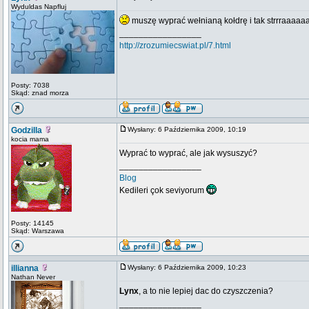
Wyduldas Napfluj
muszę wyprać wełnianą kołdrę i tak strrraaaaaa
_________________
http://zrozumiecswiat.pl/7.html
Posty: 7038
Skąd: znad morza
Godzilla
Wysłany: 6 Października 2009, 10:19
kocia mama
Wyprać to wyprać, ale jak wysuszyć?
_________________
Blog
Kedileri çok seviyorum
Posty: 14145
Skąd: Warszawa
illianna
Wysłany: 6 Października 2009, 10:23
Nathan Never
Lynx
, a to nie lepiej dac do czyszczenia?
_________________