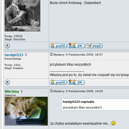
Boże chroń Królową - Dalambert
Posty: 23516
Skąd: Grochów
hardgirl123
Wysłany: 6 Października 2009, 18:57
Kaznodzieja
przytukam Was wszystkich
Posty: 2441
Skąd: Kraków
_________________
Władza jest po to, by świat nie rozpadł się na tysi
Witchma
Wysłany: 6 Października 2009, 19:05
Jokercat
hardgirl123 napisał/a
przytukam Was wszystkich
Ja chyba wolałabym ewentualnie nie...
_________________