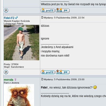
_________________
Władza jest po to, by świat nie rozpadł się na tysi
Fidel-F2
Wysłany: 5 Października 2009, 22:54
Wysoki Kapłan Kościoła
Latającego Fidela
dżizas
ignore
_________________
Jesteśmy z And alpakami
i kopyta mamy,
nie dorówna nam nikt!
Posty: 37804
Skąd: Sandomierz
merula
Wysłany: 5 Października 2009, 23:00
Pani z Jeziora
Fidel
, no wiesz, tak dżizasa ignorować?
_________________
Kobiety dzielą się na te, które nie wiedzą czego ch