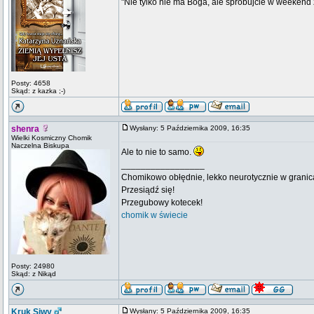
"Nie tylko nie ma Boga, ale spróbujcie w weekend z
Posty: 4658
Skąd: z kazka ;-)
shenra
Wysłany: 5 Października 2009, 16:35
Wielki Kosmiczny Chomik
Naczelna Biskupa
Ale to nie to samo.
_________________
Chomikowo obłędnie, lekko neurotycznie w granica
Przesiądź się!
Przegubowy kotecek!
chomik w świecie
Posty: 24980
Skąd: z Nikąd
Kruk Siwy
Wysłany: 5 Października 2009, 16:35