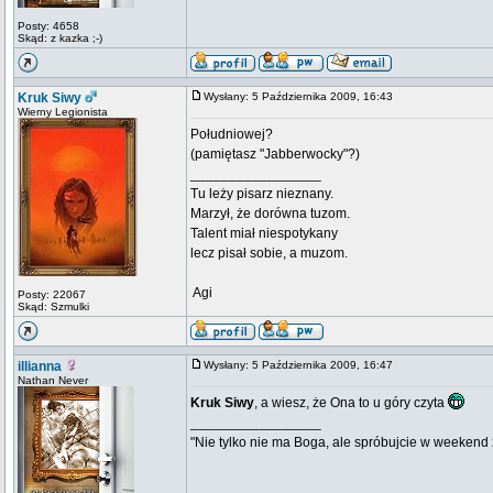
Posty: 4658
Skąd: z kazka ;-)
Kruk Siwy
Wysłany: 5 Października 2009, 16:43
Wierny Legionista
Południowej?
(pamiętasz "Jabberwocky"?)
_________________
Tu leży pisarz nieznany.
Marzył, że dorówna tuzom.
Talent miał niespotykany
lecz pisał sobie, a muzom.
 Agi
Posty: 22067
Skąd: Szmulki
illianna
Wysłany: 5 Października 2009, 16:47
Nathan Never
Kruk Siwy
, a wiesz, że Ona to u góry czyta
_________________
"Nie tylko nie ma Boga, ale spróbujcie w weekend z