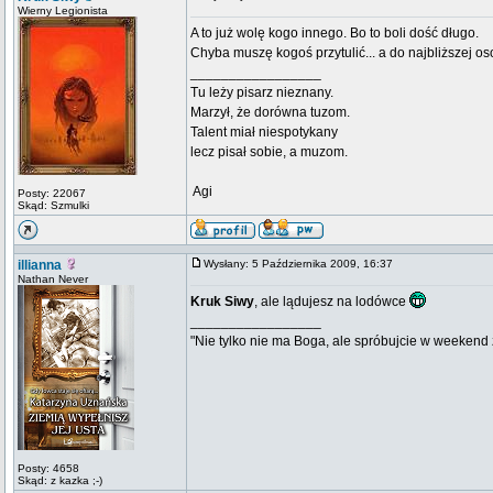
Wierny Legionista
A to już wolę kogo innego. Bo to boli dość długo.
Chyba muszę kogoś przytulić... a do najbliższej o
_________________
Tu leży pisarz nieznany.
Marzył, że dorówna tuzom.
Talent miał niespotykany
lecz pisał sobie, a muzom.
 Agi
Posty: 22067
Skąd: Szmulki
illianna
Wysłany: 5 Października 2009, 16:37
Nathan Never
Kruk Siwy
, ale lądujesz na lodówce
_________________
"Nie tylko nie ma Boga, ale spróbujcie w weekend z
Posty: 4658
Skąd: z kazka ;-)