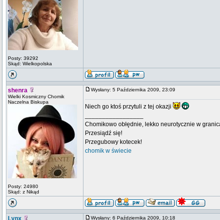
Posty: 39292
Skąd: Wielkopolska
shenra
Wysłany: 5 Października 2009, 23:09
Wielki Kosmiczny Chomik
Naczelna Biskupa
Niech go ktoś przytuli z tej okazji
_________________
Chomikowo obłędnie, lekko neurotycznie w granica
Przesiądź się!
Przegubowy kotecek!
chomik w świecie
Posty: 24980
Skąd: z Nikąd
Lynx
Wysłany: 6 Października 2009, 10:18