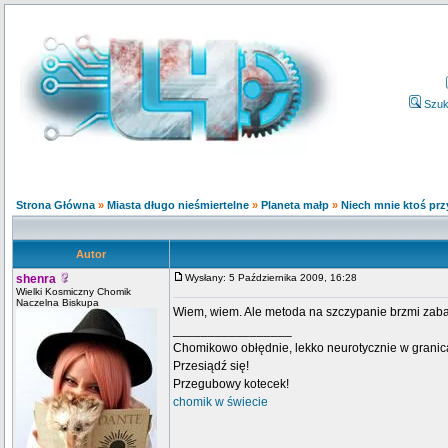
Szuk
Strona Główna
»
Miasta długo nieśmiertelne
»
Planeta małp
»
Niech mnie ktoś przy
Autor
shenra
Wysłany: 5 Października 2009, 16:28
Wielki Kosmiczny Chomik
Naczelna Biskupa
Wiem, wiem. Ale metoda na szczypanie brzmi za
_________________
Chomikowo obłędnie, lekko neurotycznie w granica
Przesiądź się!
Przegubowy kotecek!
chomik w świecie