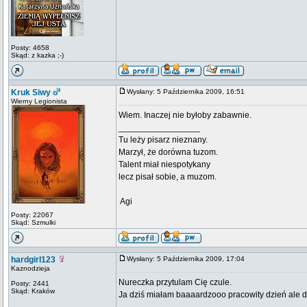
Posty: 4658
Skąd: z kazka ;-)
Kruk Siwy
Wysłany: 5 Października 2009, 16:51
Wierny Legionista
Wiem. Inaczej nie byłoby zabawnie.
_________________
Tu leży pisarz nieznany.
Marzył, że dorówna tuzom.
Talent miał niespotykany
lecz pisał sobie, a muzom.
 Agi
Posty: 22067
Skąd: Szmulki
hardgirl123
Wysłany: 5 Października 2009, 17:04
Kaznodzieja
Nureczka przytulam Cię czule.
Posty: 2441
Skąd: Kraków
Ja dziś miałam baaaardzooo pracowity dzień ale 