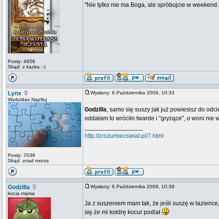
"Nie tylko nie ma Boga, ale spróbujcie w weekend z
Posty: 4658
Skąd: z kazka ;-)
Lynx
Wysłany: 6 Października 2009, 10:33
Wyduldas Napfluj
Godzilla
, samo się suszy jak już powiesisz do odci
oddałam to wróciło twarde i "gryzące", o woni nie
_________________
http://zrozumiecswiat.pl/7.html
Posty: 7038
Skąd: znad morza
Godzilla
Wysłany: 6 Października 2009, 10:39
kocia mama
Ja z suszeniem mam tak, że jeśli suszę w łazience, 
się że mi kołdrę kocur podlał