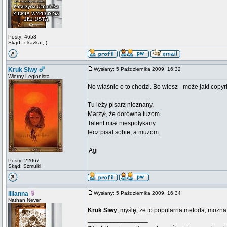
Posty: 4658
Skąd: z kazka ;-)
Kruk Siwy
Wysłany: 5 Października 2009, 16:32
Wierny Legionista
No właśnie o to chodzi. Bo wiesz - może jaki copyr
_________________
Tu leży pisarz nieznany.
Marzył, że dorówna tuzom.
Talent miał niespotykany
lecz pisał sobie, a muzom.
 Agi
Posty: 22067
Skąd: Szmulki
illianna
Wysłany: 5 Października 2009, 16:34
Nathan Never
Kruk Siwy
, myślę, że to popularna metoda, można
_________________