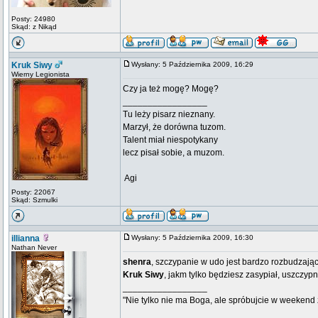
Posty: 24980
Skąd: z Nikąd
Kruk Siwy
Wysłany: 5 Października 2009, 16:29
Wierny Legionista
Czy ja też mogę? Mogę?
_________________
Tu leży pisarz nieznany.
Marzył, że dorówna tuzom.
Talent miał niespotykany
lecz pisał sobie, a muzom.
 Agi
Posty: 22067
Skąd: Szmulki
illianna
Wysłany: 5 Października 2009, 16:30
Nathan Never
shenra
, szczypanie w udo jest bardzo rozbudzają
Kruk Siwy
, jakm tylko będziesz zasypiał, uszczyp
_________________
"Nie tylko nie ma Boga, ale spróbujcie w weekend z