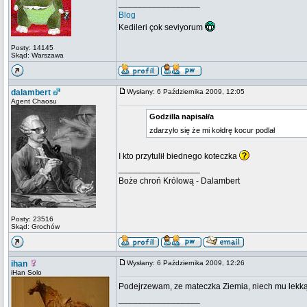
_________________
Blog
Kedileri çok seviyorum
Posty: 14145
Skąd: Warszawa
dalambert
Wysłany: 6 Października 2009, 12:05
Agent Chaosu
Godzilla napisał/a
zdarzyło się że mi kołdrę kocur podlał
I kto przytulił biednego koteczka
_________________
Boże chroń Królową - Dalambert
Posty: 23516
Skąd: Grochów
ihan
Wysłany: 6 Października 2009, 12:26
iHan Solo
Podejrzewam, ze mateczka Ziemia, niech mu lekką
_________________