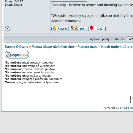
Posty: 24697
Skąd: Zgierz
Basically, I believe in peace and bashing two brick
"Wszystkie kobiety są piękne, tylko po niektórych t
/Maria Czubaszek/
Wyświetl posty z ostatnich:
Strona Główna
»
Miasta długo nieśmiertelne
»
Planeta małp
»
Niech mnie ktoś przy
Nie możesz
pisać nowych tematów
Nie możesz
odpowiadać w tematach
Nie możesz
zmieniać swoich postów
Nie możesz
usuwać swoich postów
Nie możesz
głosować w ankietach
Nie możesz
załączać plików na tym forum
Możesz
ściągać załączniki na tym forum
Powered by
phpBB
mo