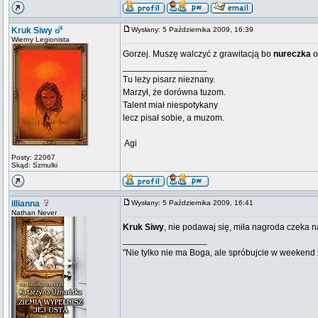
Kruk Siwy
Wysłany: 5 Października 2009, 16:39
Wierny Legionista
Gorzej. Muszę walczyć z grawitacją bo
nureczka
o
_________________
Tu leży pisarz nieznany.
Marzył, że dorówna tuzom.
Talent miał niespotykany
lecz pisał sobie, a muzom.
 Agi
Posty: 22067
Skąd: Szmulki
illianna
Wysłany: 5 Października 2009, 16:41
Nathan Never
Kruk Siwy
, nie podawaj się, miła nagroda czeka 
_________________
"Nie tylko nie ma Boga, ale spróbujcie w weekend z