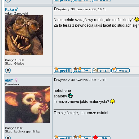
Pako
Wysłany: 30 Kwietnia 2006, 16:45
Adam Zamoyski
Niezupełnie szczęśliwy rodzic, ale może kiedyś
Za to teraz z pewnością jakiś facet po studiach się 
Posty: 10680
Skąd: Gliwice
elam
Wysłany: 30 Kwietnia 2006, 17:10
Gremlinek
hehehehe
spalony
to moze znowu jakis maturzysta?
_________________
Ten się śmieje, kto umrze ostatni.
Posty: 11118
Skąd: kotlinka gremlinka