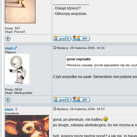
_________________
- Dokąd idziesz?
- Odnoszę wrażenie.
Posty: 507
Skąd: Poznań
mad
Wysłany: 28 Kwietnia 2006, 16:31
Filippon
gorat napisał/a
Pierwsza zasada: przed wpisaniem się nie cz
Czyli wszystko na opak. Generalnie nieczytanie po
Posty: 3819
Skąd: Wielkopolska
elam
Wysłany: 28 Kwietnia 2006, 16:57
Gremlinek
gorat, po pierwsze, nie trafiles
po drugie, zabawa abstrakcyjna. bo nie mozna w n
heh, kolejny moze bedzie gorat? a jak nie, to haue