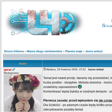
Szuk
Strona Główna
»
Miasta długo nieśmiertelne
»
Planeta małp
»
Jasno widzę!
Autor
gorat
Wysłany: 28 Kwietnia 2006, 15:32
Jasno widzę!
Modegorator
Temat jest nawet prosty: staramy się przewidzieć, 
liczba postów - obojętnie. Metoda dowolna - można
zostaliśmy zapowiedzeni
Komentować lepiej byłoby w osobnym temacie - z
Pierwsza zasada: przed wpisaniem się
nie czyt
Dla ścisłości - po pewnym czasie będę krótko przyc
zdecydowanie psułaby temat.