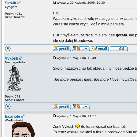
Słowik
Wysłany: 30 Kwietnia 2006, 19:30
Cynglarz
Hai.
Posty: 4931
Skąd: Kraków
Wpadłem tylko na chwilę w zasięg sieci, w czasie 
Zaraz się okaże czy tu ktoś o mnie pamięta...
EDIT: myślałem, że zrozumiałem ideę
gorata
, ale
ide się dalej łikendować
Vykosh
Wysłany: 1 Maj 2006, 12:49
Mechagodzilla
Skoro maturzysci sa tak oblegani to moze bedzie te
_________________
The more people I meet, the more I love my battlea
Posty: 673
Skąd: Cahtice
Iscariote
Wysłany: 1 Maj 2006, 14:27
Wiedźmikołaj
Zonk Vykosh
Bo teraz wpisał się Iscariot.
To teraz wpisze sie ktoś o liczbie postów od 500 