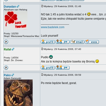
Dunadan
Wysłany: 29 Kwietnia 2006, 01:46
Abraham van Helsing
NO tak 1:45 a jutro trzeba wstać o 4
eee... tzn. 
Ejże, tak nie wolno chłopaki! tożto jawne omijani
_________________
www.badelek.com
Posty: 10250
Luck yourself
Skąd: Warszawa/Tomaszów Maz
Rafał
Wysłany: 29 Kwietnia 2006, 07:40
.
Pudło
Posty: 14554
Skąd: Że: Znowu:
Ale za to kolejna będzie bawiła się Bronią
Pako
Wysłany: 29 Kwietnia 2006, 09:59
Adam Zamoyski
Po mnie będzie facet, gorat.