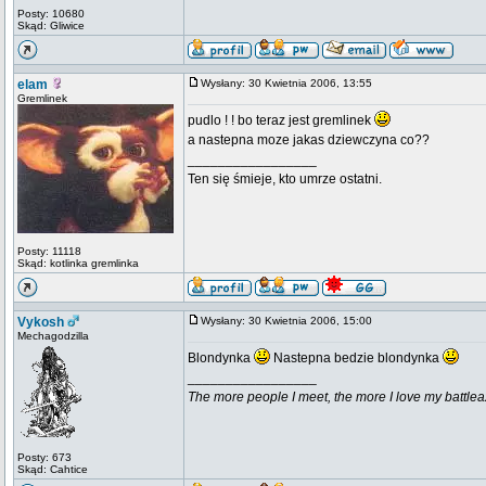
Posty: 10680
Skąd: Gliwice
elam
Wysłany: 30 Kwietnia 2006, 13:55
Gremlinek
pudlo ! ! bo teraz jest gremlinek
a nastepna moze jakas dziewczyna co??
_________________
Ten się śmieje, kto umrze ostatni.
Posty: 11118
Skąd: kotlinka gremlinka
Vykosh
Wysłany: 30 Kwietnia 2006, 15:00
Mechagodzilla
Blondynka
Nastepna bedzie blondynka
_________________
The more people I meet, the more I love my battlea
Posty: 673
Skąd: Cahtice