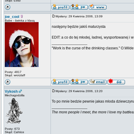
Skąd: Łódź
joe_cool
Wysłany: 29 Kwietnia 2006, 13:09
Babe - świnka z klasą
następny będzie jakiś maturzysta
EDIT: a co do tej młodej, ładnej, wysportowanej i
_________________
"Work is the curse of the drinking classes." O.Wilde
Posty: 4817
Skąd: wrotzlaff
Vykosh
Wysłany: 29 Kwietnia 2006, 13:20
Mechagodzilla
To po mnie bedzie pewnie jakas mloda dziewczyna
_________________
The more people I meet, the more I love my battlea
Posty: 673
Skąd: Cahtice