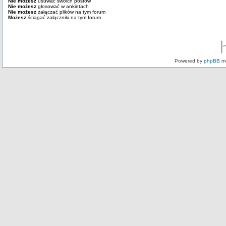
Nie możesz
usuwać swoich postów
Nie możesz
głosować w ankietach
Nie możesz
załączać plików na tym forum
Możesz
ściągać załączniki na tym forum
Powered by
phpBB
mo