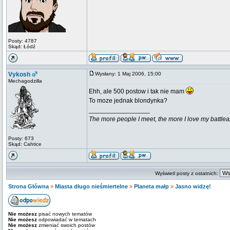
Posty: 4787
Skąd: Łódź
Vykosh
Wysłany: 1 Maj 2006, 15:00
Mechagodzilla
Ehh, ale 500 postow i tak nie mam
To moze jednak blondynka?
_________________
The more people I meet, the more I love my battlea
Posty: 673
Skąd: Cahtice
Wyświetl posty z ostatnich:
Strona Główna
»
Miasta długo nieśmiertelne
»
Planeta małp
»
Jasno widzę!
Nie możesz
pisać nowych tematów
Nie możesz
odpowiadać w tematach
Nie możesz
zmieniać swoich postów