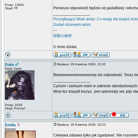
Posty: 13932
Pierwsza odpowiedź będzie od gadatliwej i włoch
Skąd: FF
_________________
Początkujący
Wiatr wieje
:
Co mogę dla kogoś zrob
Zostań drzewem wiśni.
---
鼓動の秘密
U mnie działa.
Duke
Wysłany: 28 Kwietnia 2006, 15:35
Darth Vader
Beeeeeeeeeeeeeeeeeep zła odpowiedź. Teraz mój ty
_________________
Cynizm i sarkazm mam w zakresie standardowych usł
Mnie tez dopadl kryzys.. jem splesnialy ser, pije s
Posty: 1628
Skąd: Poznań
Emilia
Wysłany: 28 Kwietnia 2006, 16:23
Batman
Ciekawa zabawa tylko jak zgadywać. Nie rozumi