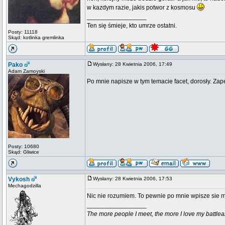
w kazdym razie, jakis potwor z kosmosu
_________________
Ten się śmieje, kto umrze ostatni.
Posty: 11118
Skąd: kotlinka gremlinka
Pako
Wysłany: 28 Kwietnia 2006, 17:49
Adam Zamoyski
Po mnie napisze w tym temacie facet, dorosły. Zap
Posty: 10680
Skąd: Gliwice
Vykosh
Wysłany: 28 Kwietnia 2006, 17:53
Mechagodzilla
Nic nie rozumiem. To pewnie po mnie wpisze sie 
_________________
The more people I meet, the more I love my battlea