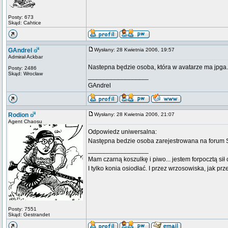
Posty: 673
Skąd: Cahtice
GAndrel
Wysłany: 28 Kwietnia 2006, 19:57
Admirał Ackbar
Nastepna będzie osoba, która w avatarze ma jpga.
Posty: 2486
Skąd: Wrocław
_________________
GAndrel
Rodion
Wysłany: 28 Kwietnia 2006, 21:07
Agent Chaosu
Odpowiedz uniwersalna:
Następna bedzie osoba zarejestrowana na forum
_________________
Mam czarną koszulkę i piwo... jestem forpocztą sił
I tylko konia osiodłać. I przez wrzosowiska, jak prze
Posty: 7551
Skąd: Gestrandet