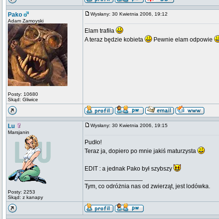
Pako
Wysłany: 30 Kwietnia 2006, 19:12
Adam Zamoyski
Elam trafiła
A teraz będzie kobieta
Pewnie elam odpowie
Posty: 10680
Skąd: Gliwice
Lu
Wysłany: 30 Kwietnia 2006, 19:15
Marsjanin
Pudło!
Teraz ja, dopiero po mnie jakiś maturzysta
EDIT : a jednak Pako był szybszy
_________________
Tym, co odróżnia nas od zwierząt, jest lodówka.
Posty: 2253
Skąd: z kanapy