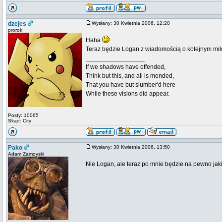
dzejes
Wysłany: 30 Kwietnia 2006, 12:20
prorok
Haha
Teraz będzie Logan z wiadomością o kolejnym mił
_________________
If we shadows have offended,
Think but this, and all is mended,
That you have but slumber'd here
While these visions did appear.
Posty: 10065
Skąd: City
Pako
Wysłany: 30 Kwietnia 2006, 13:50
Adam Zamoyski
Nie Logan, ale teraz po mnie będzie na pewno jakiś