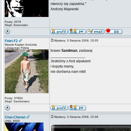
otworzy się zapadnia."
Andrzej Majewski
Posty: 2079
Skąd: Sosnowiec
Fidel-F2
Wysłany: 3 Sierpnia 2009, 15:05
Wysoki Kapłan Kościoła
Latającego Fidela
brawo
Sandman
, zadawaj
_________________
Jesteśmy z And alpakami
i kopyta mamy,
nie dorówna nam nikt!
Posty: 37804
Skąd: Sandomierz
Chal-Chenet
Wysłany: 3 Sierpnia 2009, 15:09
cHAL 9000