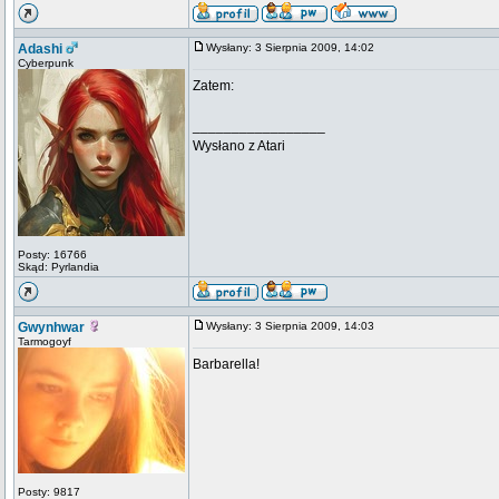
Adashi
Wysłany: 3 Sierpnia 2009, 14:02
Cyberpunk
Zatem:
_________________
Wysłano z Atari
Posty: 16766
Skąd: Pyrlandia
Gwynhwar
Wysłany: 3 Sierpnia 2009, 14:03
Tarmogoyf
Barbarella!
Posty: 9817