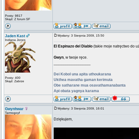
Posty: 9817
Skąd: Z forum SF
Jaden Kast
Wysłany: 3 Sierpnia 2009, 15:50
Indiana Jones
El Espinazo del Diablo
(takie moje natręctwo do uż
Gwyn
, w twoje ręce.
_________________
Dei Kobol una apita uthoukarana
Posty: 400
Ukthea mavatha gaman kerimuta
Skąd: Zabrze
Obe satharane mua osavathamanabanta
Api obata yagnya karama
Gwynhwar
Wysłany: 3 Sierpnia 2009, 16:01
Tarmogoyf
Dziękujem,