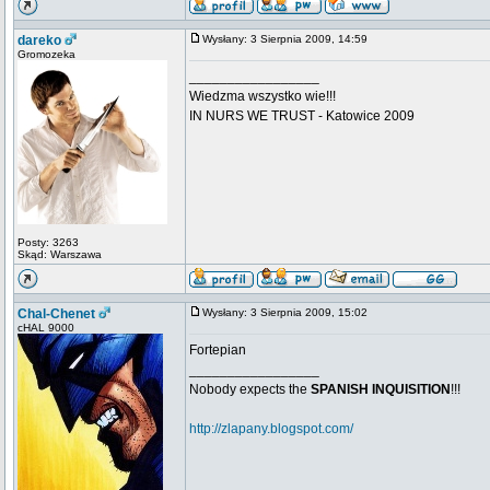
dareko
Wysłany: 3 Sierpnia 2009, 14:59
Gromozeka
_________________
Wiedzma wszystko wie!!!
IN NURS WE TRUST - Katowice 2009
Posty: 3263
Skąd: Warszawa
Chal-Chenet
Wysłany: 3 Sierpnia 2009, 15:02
cHAL 9000
Fortepian
_________________
Nobody expects the
SPANISH INQUISITION
!!!
http://zlapany.blogspot.com/