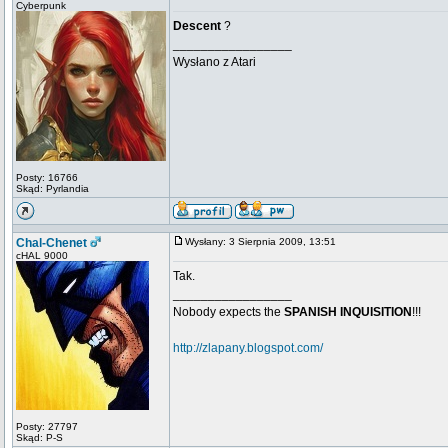
Cyberpunk
Descent
?
_________________
Wysłano z Atari
Posty: 16766
Skąd: Pyrlandia
Chal-Chenet
Wysłany: 3 Sierpnia 2009, 13:51
cHAL 9000
Tak.
_________________
Nobody expects the
SPANISH INQUISITION
!!!
http://zlapany.blogspot.com/
Posty: 27797
Skąd: P-S