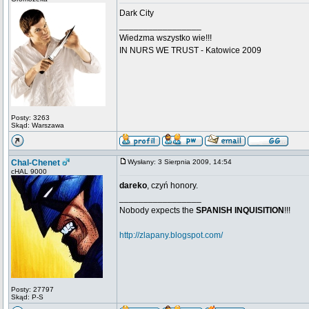
Dark City
_________________
Wiedzma wszystko wie!!!
IN NURS WE TRUST - Katowice 2009
Posty: 3263
Skąd: Warszawa
Chal-Chenet
Wysłany: 3 Sierpnia 2009, 14:54
cHAL 9000
dareko
, czyń honory.
_________________
Nobody expects the
SPANISH INQUISITION
!!!
http://zlapany.blogspot.com/
Posty: 27797
Skąd: P-S