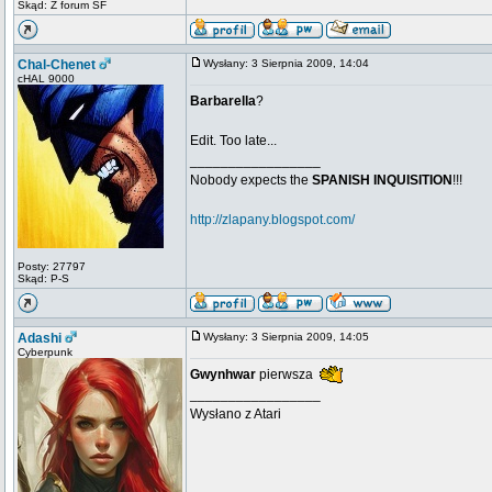
Skąd: Z forum SF
Chal-Chenet
Wysłany: 3 Sierpnia 2009, 14:04
cHAL 9000
Barbarella
?
Edit. Too late...
_________________
Nobody expects the
SPANISH INQUISITION
!!!
http://zlapany.blogspot.com/
Posty: 27797
Skąd: P-S
Adashi
Wysłany: 3 Sierpnia 2009, 14:05
Cyberpunk
Gwynhwar
pierwsza
_________________
Wysłano z Atari