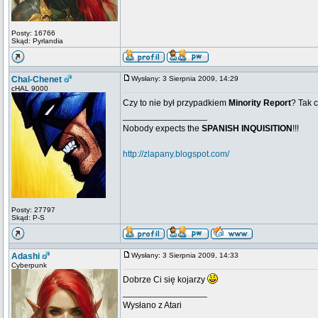
Posty: 16766
Skąd: Pyrlandia
Chal-Chenet
Wysłany: 3 Sierpnia 2009, 14:29
cHAL 9000
Czy to nie był przypadkiem
Minority Report
? Tak c
_________________
Nobody expects the
SPANISH INQUISITION
!!!
http://zlapany.blogspot.com/
Posty: 27797
Skąd: P-S
Adashi
Wysłany: 3 Sierpnia 2009, 14:33
Cyberpunk
Dobrze Ci się kojarzy
_________________
Wysłano z Atari