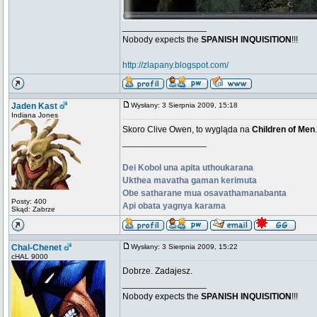
_________________
Nobody expects the
SPANISH INQUISITION
!!!
http://zlapany.blogspot.com/
Jaden Kast
Wysłany: 3 Sierpnia 2009, 15:18
Indiana Jones
Skoro Clive Owen, to wygląda na
Children of Men
.
_________________
Dei Kobol una apita uthoukarana
Ukthea mavatha gaman kerimuta
Obe satharane mua osavathamanabanta
Posty: 400
Api obata yagnya karama
Skąd: Zabrze
Chal-Chenet
Wysłany: 3 Sierpnia 2009, 15:22
cHAL 9000
Dobrze. Zadajesz.
_________________
Nobody expects the
SPANISH INQUISITION
!!!