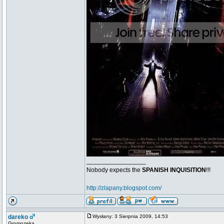
_________________
Nobody expects the
SPANISH INQUISITION
!!!
http://zlapany.blogspot.com/
dareko
Wysłany: 3 Sierpnia 2009, 14:53
Gromozeka