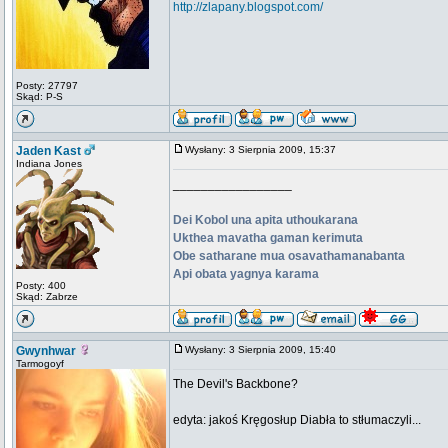
http://zlapany.blogspot.com/
Posty: 27797
Skąd: P-S
Jaden Kast
Wysłany: 3 Sierpnia 2009, 15:37
Indiana Jones
_________________
Dei Kobol una apita uthoukarana
Ukthea mavatha gaman kerimuta
Obe satharane mua osavathamanabanta
Api obata yagnya karama
Posty: 400
Skąd: Zabrze
Gwynhwar
Wysłany: 3 Sierpnia 2009, 15:40
Tarmogoyf
The Devil's Backbone?
edyta: jakoś Kręgosłup Diabła to stłumaczyli...