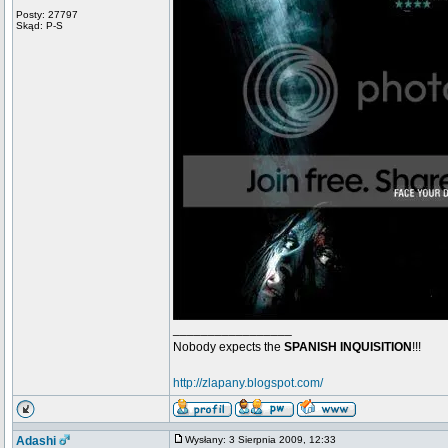
Posty: 27797
Skąd: P-S
_________________
Nobody expects the
SPANISH INQUISITION
!!!
http://zlapany.blogspot.com/
Adashi
Wysłany: 3 Sierpnia 2009, 12:33