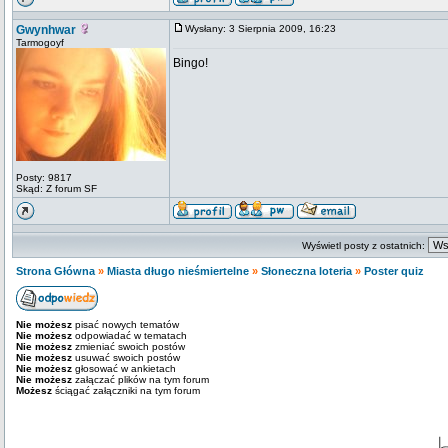
Gwynhwar
Wysłany: 3 Sierpnia 2009, 16:23
Tarmogoyf
Bingo!
Posty: 9817
Skąd: Z forum SF
Wyświetl posty z ostatnich:
Strona Główna
»
Miasta długo nieśmiertelne
»
Słoneczna loteria
»
Poster quiz
Nie możesz
pisać nowych tematów
Nie możesz
odpowiadać w tematach
Nie możesz
zmieniać swoich postów
Nie możesz
usuwać swoich postów
Nie możesz
głosować w ankietach
Nie możesz
załączać plików na tym forum
Możesz
ściągać załączniki na tym forum