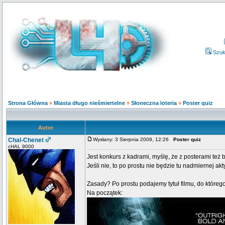
Szuk
Strona Główna
»
Miasta długo nieśmiertelne
»
Słoneczna loteria
»
Poster quiz
Autor
Chal-Chenet
Wysłany: 3 Sierpnia 2009, 12:26
Poster quiz
cHAL 9000
Jest konkurs z kadrami, myślę, że z posterami też 
Jeśli nie, to po prostu nie będzie tu nadmiernej akt
Zasady? Po prostu podajemy tytuł filmu, do którego
Na początek: