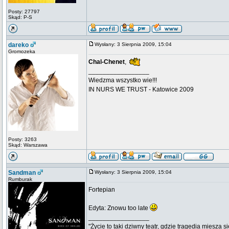
Posty: 27797
Skąd: P-S
dareko
Wysłany: 3 Sierpnia 2009, 15:04
Gromozeka
Chal-Chenet
,
_________________
Wiedzma wszystko wie!!!
IN NURS WE TRUST - Katowice 2009
Posty: 3263
Skąd: Warszawa
Sandman
Wysłany: 3 Sierpnia 2009, 15:04
Rumburak
Fortepian
Edyta: Znowu too late
_________________
"Życie to taki dziwny teatr, gdzie tragedia miesza s