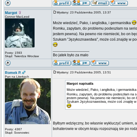
Margot
Wysłany: 23 Października 2005, 13:37
Connor MacLeod
Może wiedzieć, Pako, i anglistka, i germanistka
Romku, zapytam, do problemu podeszłam na serio,
jestem pewna). Na pewno nie niemiecki, bo on będzi
Szukam "Językoznawstwa", może coś znajdę w podrę
_________________
Posty: 1593
Bo jatek było za mało
Skąd: Twierdza Wrocław
Romek P.
Wysłany: 23 Października 2005, 13:51
Pan na Literkach
Margot napisał/a
Może wiedzieć, Pako, i anglistka, i germanistk
Romku, zapytam, do problemu podeszłam na ser
jestem pewna). Na pewno nie niemiecki, bo on bę
Szukam Językoznawstwa, może coś znajdę w pod
Byłbym wdzięczny, bo własnie wykluczyć umiem, a
bohaterowie w obcym kraju rozpoznają sie po rodz
Posty: 4367
Skąd: Sosnowiec