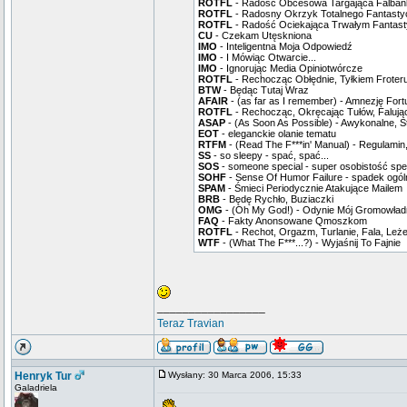
ROTFL
- Radość Obcesowa Targająca Falbank
ROTFL
- Radosny Okrzyk Totalnego Fantast
ROTFL
- Radość Ociekająca Trwałym Fantast
CU
- Czekam Utęskniona
IMO
- Inteligentna Moja Odpowiedź
IMO
- I Mówiąc Otwarcie...
IMO
- Ignorując Media Opiniotwórcze
ROTFL
- Rechocząc Obłędnie, Tyłkiem Froter
BTW
- Będąc Tutaj Wraz
AFAIR
- (as far as I remember) - Amnezję Fort
ROTFL
- Rechocząc, Okręcając Tułów, Falują
ASAP
- (As Soon As Possible) - Awykonalne, S
EOT
- eleganckie olanie tematu
RTFM
- (Read The F***in' Manual) - Regulamin
SS
- so sleepy - spać, spać...
SOS
- someone special - super osobistość spe
SOHF
- Sense Of Humor Failure - spadek ogó
SPAM
- Śmieci Periodycznie Atakujące Mailem
BRB
- Będę Rychło, Buziaczki
OMG
- (Oh My God!) - Odynie Mój Gromowład
FAQ
- Fakty Anonsowane Qmoszkom
ROTFL
- Rechot, Orgazm, Turlanie, Fala, Leże
WTF
- (What The F***...?) - Wyjaśnij To Fajnie
_________________
Teraz Travian
Henryk Tur
Wysłany: 30 Marca 2006, 15:33
Galadriela