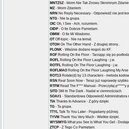
MNTZSZ
- Moim Nie Tak Znowu Skromnym Zdanie
MZ
- Moim Zdaniem.
NRN
No Reply Necessary - Odpowiedź nie jest ko
NTG
- Nie ta grupa.
OIC
Oh, I See - Ach, rozumiem.
OIDP
- O Ile Dobrze Pamietam.
OIMW
- O Ile Mi Wiadomo.
OT
Off-topic - Nie na temat.
OTOH
On The Other Hand - Z drugiej strony...
PLONK
- Właśnie dodano kogoś do KF.
ROF
Rolling On the Floor - Tarzając się po podłod
ROFL
Rolling On the Floor Laughing - j.w.
ROTFL
Rolling On The Floor Laughing - j.w.
ROFLMAO
Rolling On the Floor Laughing My Arse 
ROT13
Rotate(d) by 13 characters - metoda kodowa
RSN
Real Soon Now - Teraz już naprawdę szybko
RTFM
Read The F*** Manual - Przeczytaj p*****y 
SITD
Still In The Dark - Nadal w ciemnościach.
SOA#1
- Standardowa Odpowiedź Administratora nr
TIA
Thanks In Advance - Z góry dzięki.
TG
- Ta grupa.
TTYL
Talk To You Later - Pogadamy później.
TYVM
Thank You Very Much - Wielkie dzięki.
WYSIWYG
What you See Is What You Get - Dostaje
ZTCP
- Z Tego Co Pamiętam.