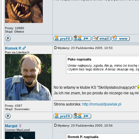
Posty: 10680
Skąd: Gliwice
Romek P.
Wysłany: 23 Października 2005, 10:53
Pan na Literkach
Pako napisał/a
Umiar najlepszy, zgoda. Ale ja, mimo że troch
i żyłem bez tego dobrze. A teraz okazuje się, 
No to witamy w klubie KS "Skrótysłaboznających"
Ja ich nie znam, bo po prostu do niczego nie są m
_________________
Strona autorska:
http://romualdpawlak.pl
Posty: 4367
Skąd: Sosnowiec
Margot
Wysłany: 23 Października 2005, 10:54
Connor MacLeod
Romek P. napisał/a