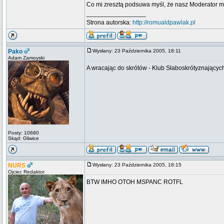
Co mi zresztą podsuwa myśl, że nasz Moderator mó
_________________
Strona autorska:
http://romualdpawlak.pl
Pako
Wysłany: 23 Października 2005, 18:11
Adam Zamoyski
A wracając do skrótów - Klub Słaboskrótyznających
Posty: 10680
Skąd: Gliwice
NURS
Wysłany: 23 Października 2005, 18:15
Ojciec Redaktor
BTW IMHO OTOH MSPANC ROTFL