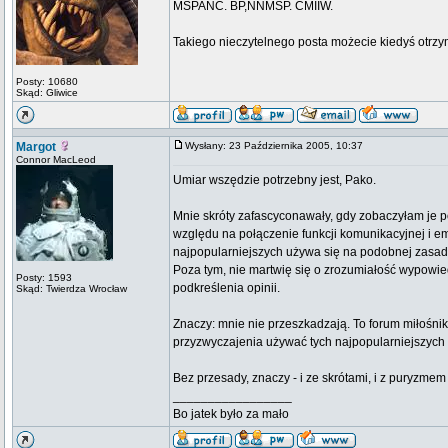
MSPANC. BP,NNMSP. CMIIW.
Takiego nieczytelnego posta możecie kiedyś otrzy
Posty: 10680
Skąd: Gliwice
Margot
Wysłany: 23 Października 2005, 10:37
Connor MacLeod
Umiar wszędzie potrzebny jest, Pako.
Mnie skróty zafascyconawały, gdy zobaczyłam je po
względu na połączenie funkcji komunikacyjnej i e
najpopularniejszych używa się na podobnej zasadzi
Poza tym, nie martwię się o zrozumiałość wypowied
Posty: 1593
podkreślenia opinii.
Skąd: Twierdza Wrocław
Znaczy: mnie nie przeszkadzają. To forum miłośnik
przyzwyczajenia używać tych najpopularniejszych 
Bez przesady, znaczy - i ze skrótami, i z puryzme
_________________
Bo jatek było za mało