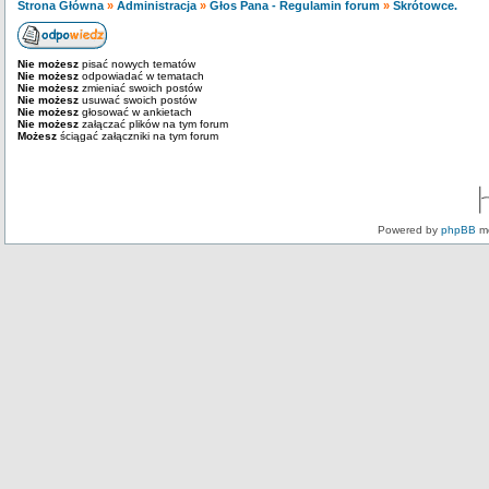
Strona Główna
»
Administracja
»
Głos Pana - Regulamin forum
»
Skrótowce.
Nie możesz
pisać nowych tematów
Nie możesz
odpowiadać w tematach
Nie możesz
zmieniać swoich postów
Nie możesz
usuwać swoich postów
Nie możesz
głosować w ankietach
Nie możesz
załączać plików na tym forum
Możesz
ściągać załączniki na tym forum
Powered by
phpBB
mo