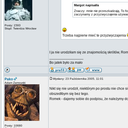
Margot napisał/a
Znaczy: mnie nie przeszkadzają. To for
zaczynamy z przyzwyczajenia używać 
Posty: 1593
Skąd: Twierdza Wrocław
Trzeba najpierw mieć te przyzwyczajenia
I ja nie urodziłam się ze znajomością skrótów, R
_________________
Bo jatek było za mało
Pako
Wysłany: 23 Października 2005, 11:01
Adam Zamoyski
Nikt się nie urodził, niektórym po prostu nie chce si
obszedłbym się bez tego.
Romek - dajemy sobie do podpisu, że należymy do 
Posty: 10680