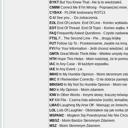
BYKT
But You Knew That - Ale ty to wiedziałeś.
CMIIW
Correct Me If I'm Wrong - Popraw(cie) mnie j
CYBAX
- PLONK kodowany ROT13.
C-U
See you.. - Do zobaczenia.
EOL
End Of Lecture. End Of Line - Koniec wykładu. 
EOT
End Of Thread. End Of Topic - Koniec wątku. 
FAQ
Frequently Asked Questions - Często zadawan
FTSL
F... The Second Line - Pie... drugą linijkę
FUT
Follow Up To - Przekierownie, zwykle na inną
FYI
For Your Information - Jeśli chcesz wiedzieć. (d
GMTA
Great Minds Think Alike - Wielkie umysły m
HTH
Hope This Helps - Mam nadzieję, że to pomo
IAC
In Any Case - W każdym wypadku.
IAE
In Any Event - j.w.
IMHO
In My Humble Opinion - Moim skromnym zd
IIRC
If I Remember Correctly - O ile dobrze pamięt
IMNSHO
In My Not So Humble Opinion - Moim nie
IMO
In My Opinion - Moim zdaniem.
IOW
In Other Words - Innymi słowy; Inaczej mówiąc
KF
Kill File - Czarna lista adresów (osób), tematów
LMAO
Laughing My Arse Off - Wariując ze śmiechu 
LOL
Lots Of Laughter - Obśmiałem się jak norka (
MSPANC
- Mogłem Się Powstrzymać Ale Nie Chci
MBSZ
- Moim Bardzo Skromnym Zdaniem.
MSZ
- Moim Skromnym Zdaniem.