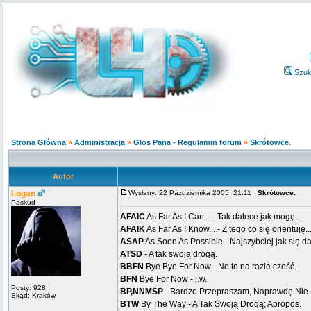
Szuk
Strona Główna
»
Administracja
»
Głos Pana - Regulamin forum
»
Skrótowce.
Autor
Logan
Wysłany: 22 Października 2005, 21:11
Skrótowce.
Paskud
AFAIC
As Far As I Can... - Tak dalece jak mogę...
AFAIK
As Far As I Know... - Z tego co się orientuję..
ASAP
As Soon As Possible - Najszybciej jak się da
ATSD
- A tak swoją drogą.
BBFN
Bye Bye For Now - No to na razie cześć.
BFN
Bye For Now - j.w.
Posty: 928
BP,NNMSP
- Bardzo Przepraszam, Naprawdę Nie
Skąd: Kraków
BTW
By The Way - A Tak Swoją Drogą; Apropos.