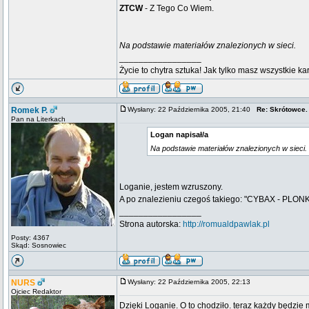
ZTCW
- Z Tego Co Wiem.
Na podstawie materiałów znalezionych w sieci.
_________________
Życie to chytra sztuka! Jak tylko masz wszystkie ka
Romek P.
Wysłany: 22 Października 2005, 21:40
Re: Skrótowce.
Pan na Literkach
Logan napisał/a
Na podstawie materiałów znalezionych w sieci.
Loganie, jestem wzruszony.
A po znalezieniu czegoś takiego: "CYBAX - PLONK
_________________
Strona autorska:
http://romualdpawlak.pl
Posty: 4367
Skąd: Sosnowiec
NURS
Wysłany: 22 Października 2005, 22:13
Ojciec Redaktor
Dzięki Loganie. O to chodziło. teraz każdy będzie 