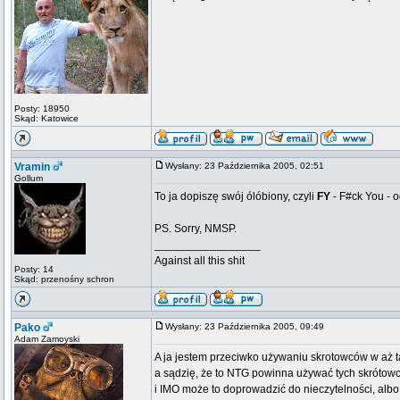
Posty: 18950
Skąd: Katowice
Vramin
Wysłany: 23 Października 2005, 02:51
Gollum
To ja dopiszę swój ólóbiony, czyli
FY
- F#ck You - o
PS. Sorry, NMSP.
_________________
Against all this shit
Posty: 14
Skąd: przenośny schron
Pako
Wysłany: 23 Października 2005, 09:49
Adam Zamoyski
A ja jestem przeciwko używaniu skrotowców w aż
a sądzię, że to NTG powinna używać tych skrótow
i IMO może to doprowadzić do nieczytelności, albo 