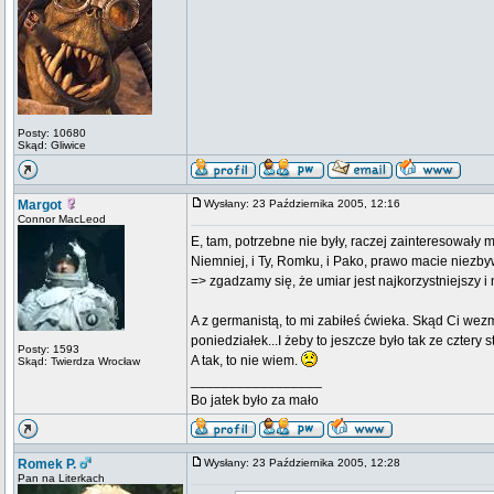
Posty: 10680
Skąd: Gliwice
Margot
Wysłany: 23 Października 2005, 12:16
Connor MacLeod
E, tam, potrzebne nie były, raczej zainteresowały
Niemniej, i Ty, Romku, i Pako, prawo macie niez
=> zgadzamy się, że umiar jest najkorzystniejszy i n
A z germanistą, to mi zabiłeś ćwieka. Skąd Ci wezm
poniedziałek...I żeby to jeszcze było tak ze cztery 
Posty: 1593
A tak, to nie wiem.
Skąd: Twierdza Wrocław
_________________
Bo jatek było za mało
Romek P.
Wysłany: 23 Października 2005, 12:28
Pan na Literkach