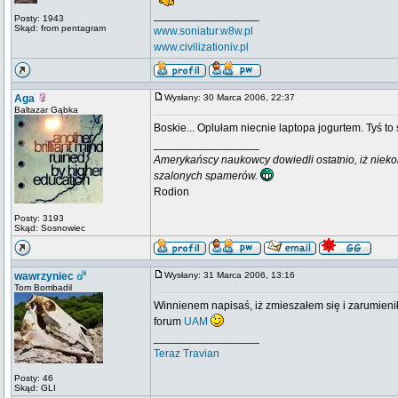
_________________
Posty: 1943
Skąd: from pentagram
www.soniatur.w8w.pl
www.civilizationiv.pl
Aga
Wysłany: 30 Marca 2006, 22:37
Baltazar Gąbka
Boskie... Oplułam niecnie laptopa jogurtem. Tyś to
_________________
Amerykańscy naukowcy dowiedli ostatnio, iż niek
szalonych spamerów.
Rodion
Posty: 3193
Skąd: Sosnowiec
wawrzyniec
Wysłany: 31 Marca 2006, 13:16
Tom Bombadil
Winnienem napisaś, iż zmieszałem się i zarumieniłe
forum
UAM
_________________
Teraz Travian
Posty: 46
Skąd: GLI