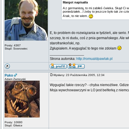
Margot napisał/a
A z germanistą, to mi zabiłeś ćwieka. Skąd Ci 
poniedziałek...I żeby to jeszcze było tak ze czt
A tak, to nie wiem.
E, to problem do rozwiązania w tydzień, ale serio
szczep, to ni dudu, coś z pnia germańskego. Ale w
starofrankoński, np.
Posty: 4367
Zgłupiałem. A wyguglać to tego nie zdołam
Skąd: Sosnowiec
_________________
Strona autorska:
http://romualdpawlak.pl
Pako
Wysłany: 23 Października 2005, 12:34
Adam Zamoyski
Wyguglać takie rzeczy? - chyba niemożliwe. Gdiześ
Moja wywchowawczyni w LO jest belferką z niem
Posty: 10680
Skąd: Gliwice