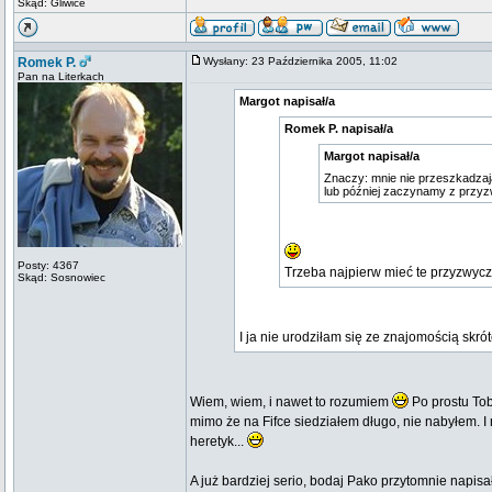
Skąd: Gliwice
Romek P.
Wysłany: 23 Października 2005, 11:02
Pan na Literkach
Margot napisał/a
Romek P. napisał/a
Margot napisał/a
Znaczy: mnie nie przeszkadzają
lub później zaczynamy z przyz
Posty: 4367
Trzeba najpierw mieć te przyzwyc
Skąd: Sosnowiec
I ja nie urodziłam się ze znajomością sk
Wiem, wiem, i nawet to rozumiem
Po prostu Tob
mimo że na Fifce siedziałem długo, nie nabyłem. I
heretyk...
A już bardziej serio, bodaj Pako przytomnie napisał