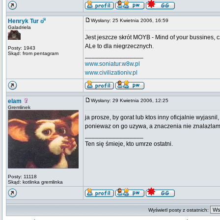
Henryk Tur
Wysłany: 25 Kwietnia 2006, 16:59
Galadriela
Jest jeszcze skrót MOYB - Mind of your bussines, c
ALe to dla niegrzecznych.
Posty: 1943
Skąd: from pentagram
_________________
www.soniatur.w8w.pl
www.civilizationiv.pl
elam
Wysłany: 29 Kwietnia 2006, 12:25
Gremlinek
ja prosze, by gorat lub ktos inny oficjalnie wyjasni
poniewaz on go uzywa, a znaczenia nie znalazla
_________________
Ten się śmieje, kto umrze ostatni.
Posty: 11118
Skąd: kotlinka gremlinka
Wyświetl posty z ostatnich: