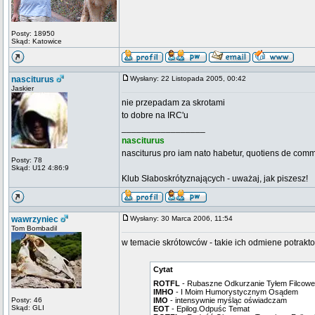
Posty: 18950
Skąd: Katowice
nasciturus
Wysłany: 22 Listopada 2005, 00:42
Jaskier
nie przepadam za skrotami
to dobre na IRC'u
_________________
nasciturus
nasciturus pro iam nato habetur, quotiens de comm
Posty: 78
Skąd: U12 4:86:9
Klub Słaboskrótyznających - uważaj, jak piszesz!
wawrzyniec
Wysłany: 30 Marca 2006, 11:54
Tom Bombadil
w temacie skrótowców - takie ich odmiene potrakt
Cytat
ROTFL
- Rubaszne Odkurzanie Tyłem Filcowe
IMHO
- I Moim Humorystycznym Osądem
Posty: 46
IMO
- intensywnie myśląc oświadczam
Skąd: GLI
EOT
- Epilog.Odpuśc Temat