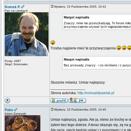
Romek P.
Wysłany: 23 Października 2005, 10:42
Pan na Literkach
Margot napisał/a
Znaczy: mnie nie przeszkadzają. To forum miło
przyzwyczajenia używać tych najpopularniejsz
Trzeba najpierw mieć te przyzwyczajenia
Margot napisał/a
Posty: 4367
Skąd: Sosnowiec
Bez przesady, znaczy - i ze skrótami, i z pu
Słusznie mówisz. Umiar najlepszy.
_________________
Strona autorska:
http://romualdpawlak.pl
Pako
Wysłany: 23 Października 2005, 10:45
Adam Zamoyski
Umiar najlepszy, zgoda. Ale ja, mimo że trochę w 
żyłem bez tego dobrze. A teraz okazuje się, zę n
Ale racja, niech będzie umiar i z puryzmem i z e 