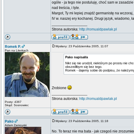
ogóle - ja tego nie postuluję, choć sam w zasadzi
nad treścia, i tyle.
Margot, Ty mi lepiej znajdź germanistę na wczora
IV w. naszej ery kochanej. Drugi język, wiadomo, ł
_________________
Strona autorska:
http://romualdpawlak.pl
Romek P.
Wysłany: 23 Października 2005, 11:07
Pan na Literkach
Pako napisał/a
Nikt się nie urodził, niektórym po prostu nie chc
obszedłbym się bez tego.
Romek - dajemy sobie do podpisu, że należymy
Zrobione
_________________
Strona autorska:
http://romualdpawlak.pl
Posty: 4367
Skąd: Sosnowiec
Pako
Wysłany: 23 Października 2005, 11:18
Adam Zamoyski
No. To teraz nie ma bata - jak czegoś nie zrozumi