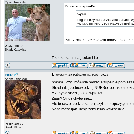
Ojciec Redaktor
Dunadan napisał/a
Cytat
Logan otrzymał zaszczytne zadanie w
wyjsciu numeru, żeby wszyscy mieli s
Zaraz zaraz... że co? wytłumacz dokładni
Posty: 18950
Skąd: Katowice
Z konkursami, nagrodami itp.
Pako
Wysłany: 15 Października 2005, 09:27
Adam Zamoyski
hmmm... czyli mówicie postacie zupełnie pomiesz
Strzel jaką podpowiedzią, NURSie, bo tak to możn
A zeby se strzeli, ot dla wprawy:
Zaan? Sirius chyba nie...
Ale to raczej bedzie kanon, czyli te propozycje ni
No to moze Ijon Tichy, zeby lema wskrzesic?
Posty: 10680
Skąd: Gliwice