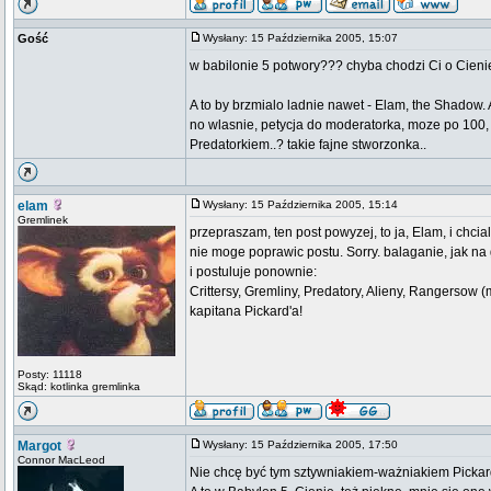
Gość
Wysłany: 15 Października 2005, 15:07
w babilonie 5 potwory??? chyba chodzi Ci o Cieni
A to by brzmialo ladnie nawet - Elam, the Shadow.
no wlasnie, petycja do moderatorka, moze po 100,
Predatorkiem..? takie fajne stworzonka..
elam
Wysłany: 15 Października 2005, 15:14
Gremlinek
przepraszam, ten post powyzej, to ja, Elam, i chcia
nie moge poprawic postu. Sorry. balaganie, jak na 
i postuluje ponownie:
Crittersy, Gremliny, Predatory, Alieny, Rangersow 
kapitana Pickard'a!
Posty: 11118
Skąd: kotlinka gremlinka
Margot
Wysłany: 15 Października 2005, 17:50
Connor MacLeod
Nie chcę być tym sztywniakiem-ważniakiem Pickarde