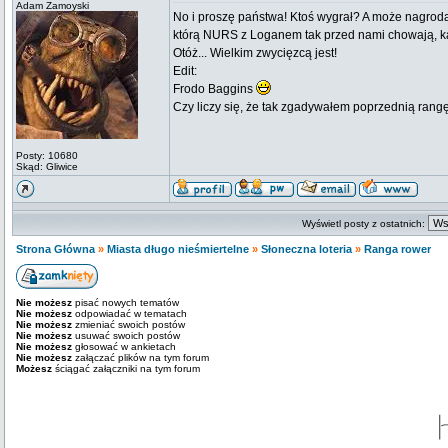
Adam Zamoyski
No i proszę państwa! Ktoś wygrał? A może nagroda
którą NURS z Loganem tak przed nami chowają, każ
Otóż... Wielkim zwycięzcą jest!
Edit:
Frodo Baggins
Czy liczy się, że tak zgadywałem poprzednią rangę
Posty: 10680
Skąd: Gliwice
Wyświetl posty z ostatnich:
Strona Główna
»
Miasta długo nieśmiertelne
»
Słoneczna loteria
»
Ranga rower
Nie możesz
pisać nowych tematów
Nie możesz
odpowiadać w tematach
Nie możesz
zmieniać swoich postów
Nie możesz
usuwać swoich postów
Nie możesz
głosować w ankietach
Nie możesz
załączać plików na tym forum
Możesz
ściągać załączniki na tym forum