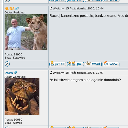
NURS
Wysłany: 15 Października 2005, 10:44
Ojciec Redaktor
Raczej kanoniczne postacie, bardzo znane. A co do p
Posty: 18950
Skąd: Katowice
Pako
Wysłany: 15 Października 2005, 12:07
Adam Zamoyski
że tak strzele aragorn albo ogolnie dunadain?
Posty: 10680
Skąd: Gliwice