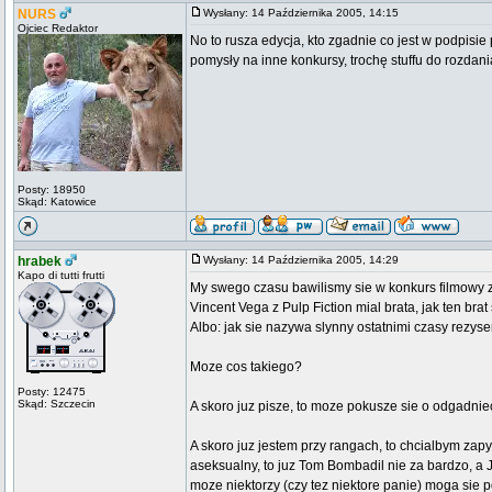
NURS
Wysłany: 14 Października 2005, 14:15
Ojciec Redaktor
No to rusza edycja, kto zgadnie co jest w podpisi
pomysły na inne konkursy, trochę stuffu do rozdan
Posty: 18950
Skąd: Katowice
hrabek
Wysłany: 14 Października 2005, 14:29
Kapo di tutti frutti
My swego czasu bawilismy sie w konkurs filmowy z 
Vincent Vega z Pulp Fiction mial brata, jak ten bra
Albo: jak sie nazywa slynny ostatnimi czasy rez
Moze cos takiego?
Posty: 12475
Skąd: Szczecin
A skoro juz pisze, to moze pokusze sie o odgadni
A skoro juz jestem przy rangach, to chcialbym zap
aseksualny, to juz Tom Bombadil nie za bardzo, a 
moze niektorzy (czy tez niektore panie) moga sie 