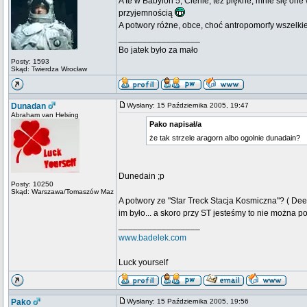
A te w Babylon 5, Cienie, też piękne, mnie się on
przyjemnością
A potwory różne, obce, choć antropomorfy wszelki
_________________
Bo jatek było za mało
Posty: 1593
Skąd: Twierdza Wrocław
Dunadan
Wysłany: 15 Października 2005, 19:47
Abraham van Helsing
Pako napisał/a
że tak strzele aragorn albo ogolnie dunadain?
Dunedain ;p
Posty: 10250
Skąd: Warszawa/Tomaszów Maz
A potwory ze "Star Treck Stacja Kosmiczna"? ( Dee
im było... a skoro przy ST jesteśmy to nie można p
_________________
www.badelek.com
Luck yourself
Pako
Wysłany: 15 Października 2005, 19:56