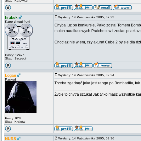
Skąd: Katowice
hrabek
Wysłany: 14 Października 2005, 09:23
Kapo di tutti frutti
Chyba juz po konkursie, Pako zostal Tomem Bombadi
moich nautilusowych Pratchettow i zostac przeka
Chociaz nie wiem, czy akurat Cube 2 by sie dla dz
Posty: 12475
Skąd: Szczecin
Logan
Wysłany: 14 Października 2005, 09:24
Paskud
Trzeba zgadnąć jaka jest ranga po Bombadilu, tak w
_________________
Życie to chytra sztuka! Jak tylko masz wszystkie ka
Posty: 928
Skąd: Kraków
NURS
Wysłany: 14 Października 2005, 09:36