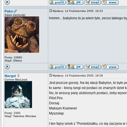
Pako
Wysłany: 14 Października 2005, 18:23
Adam Zamoyski
hmmm... babylonu to ja wiem tyle, zecos takiego b
Posty: 10680
Skąd: Gliwice
Margot
Wysłany: 14 Października 2005, 18:29
Connor MacLeod
Jest jeszcze gorzej. Na tej stacji Babylon, to by
to samo - biorą rangi od postaci ze znanych dzieł
No, to wrzucę parę ulubionych postaci, żeby wys
Pilot Pirx
Dorsaj
Maksym Kramerer
Posty: 1593
Myszołap
Skąd: Twierdza Wrocław
...
I ten fajny smok z "Poniedziałku, co się zaczyna w