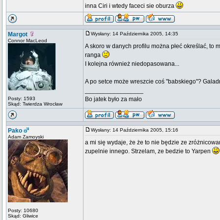
inna Ciri i wtedy faceci sie oburza
Margot
Wysłany: 14 Października 2005, 14:35
Connor MacLeod
A skoro w danych profilu można płeć określać, t
ranga
I kolejna również niedopasowana...
A po setce może wreszcie coś "babskiego"? Galadr
_________________
Posty: 1593
Bo jatek było za mało
Skąd: Twierdza Wrocław
Pako
Wysłany: 14 Października 2005, 15:16
Adam Zamoyski
a mi się wydaje, że że to nie będzie ze zróżnicow
zupelnie innego. Strzelam, ze bedzie to Yarpen
Posty: 10680
Skąd: Gliwice