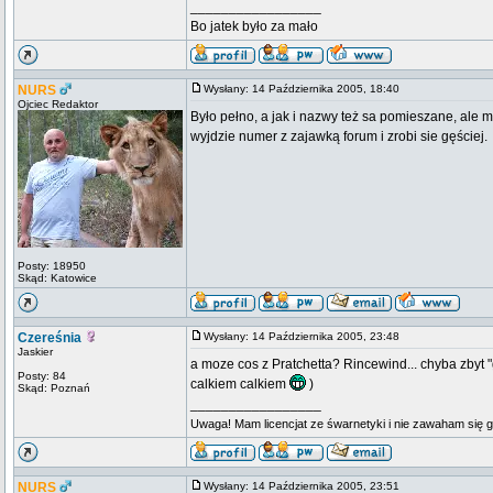
_________________
Bo jatek było za mało
NURS
Wysłany: 14 Października 2005, 18:40
Ojciec Redaktor
Było pełno, a jak i nazwy też sa pomieszane, ale mo
wyjdzie numer z zajawką forum i zrobi sie gęściej.
Posty: 18950
Skąd: Katowice
Czereśnia
Wysłany: 14 Października 2005, 23:48
Jaskier
a moze cos z Pratchetta? Rincewind... chyba zbyt
Posty: 84
calkiem calkiem
)
Skąd: Poznań
_________________
Uwaga! Mam licencjat ze śwarnetyki i nie zawaham się 
NURS
Wysłany: 14 Października 2005, 23:51