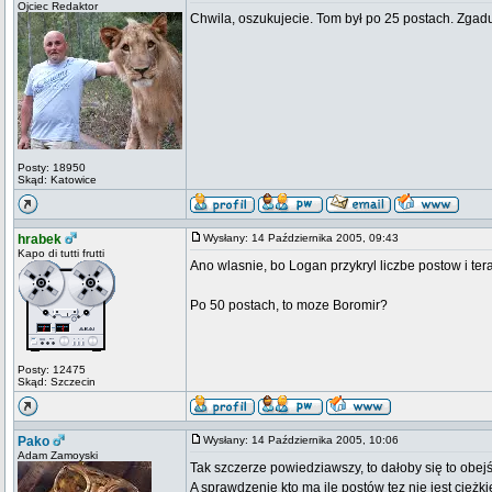
Ojciec Redaktor
Chwila, oszukujecie. Tom był po 25 postach. Zgadu
Posty: 18950
Skąd: Katowice
hrabek
Wysłany: 14 Października 2005, 09:43
Kapo di tutti frutti
Ano wlasnie, bo Logan przykryl liczbe postow i ter
Po 50 postach, to moze Boromir?
Posty: 12475
Skąd: Szczecin
Pako
Wysłany: 14 Października 2005, 10:06
Adam Zamoyski
Tak szczerze powiedziawszy, to dałoby się to obe
A sprawdzenie kto ma ile postów tez nie jest ciężkie