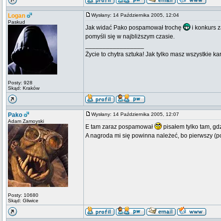
Logan
Wysłany: 14 Października 2005, 12:04
Paskud
Jak widać Pako pospamował trochę
i konkurs 
pomyśli się w najbliższym czasie.
_________________
Życie to chytra sztuka! Jak tylko masz wszystkie ka
Posty: 928
Skąd: Kraków
Pako
Wysłany: 14 Października 2005, 12:07
Adam Zamoyski
E tam zaraz pospamował
pisałem tylko tam, gd
A nagroda mi się powinna należeć, bo pierwszy 
Posty: 10680
Skąd: Gliwice