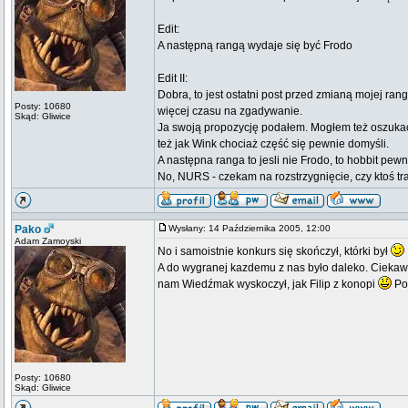
Edit:
A następną rangą wydaje się być Frodo
Edit II:
Dobra, to jest ostatni post przed zmianą mojej ran
Posty: 10680
więcej czasu na zgadywanie.
Skąd: Gliwice
Ja swoją propozycję podałem. Mogłem też oszukać -
też jak Wink chociaż część się pewnie domyśli.
A następna ranga to jesli nie Frodo, to hobbit pewn
No, NURS - czekam na rozstrzygnięcie, czy ktoś traf
Pako
Wysłany: 14 Października 2005, 12:00
Adam Zamoyski
No i samoistnie konkurs się skończył, którki był
A do wygranej kazdemu z nas było daleko. Ciekawe
nam Wiedźmak wyskoczył, jak Filip z konopi
Po
Posty: 10680
Skąd: Gliwice