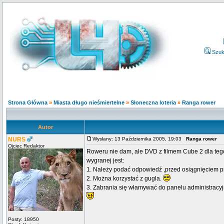
Szuk
Strona Główna
»
Miasta długo nieśmiertelne
»
Słoneczna loteria
»
Ranga rower
Autor
NURS
Wysłany: 13 Października 2005, 19:03
Ranga rower
Ojciec Redaktor
Roweru nie dam, ale DVD z filmem Cube 2 dla teg
wygranej jest:
1. Należy podać odpowiedź ,przed osiągnięciem pr
2. Można korzystać z gugla.
3. Zabrania się włamywać do panelu administracy
Posty: 18950