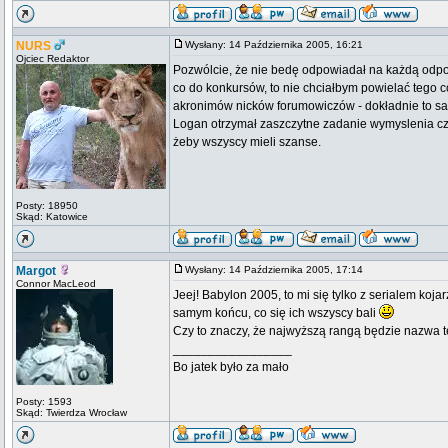
NURS
Wysłany: 14 Października 2005, 16:21
Ojciec Redaktor
Pozwólcie, że nie bedę odpowiadał na każdą odpow
co do konkursów, to nie chciałbym powielać tego 
akronimów nicków forumowiczów - dokładnie to samo
Logan otrzymał zaszczytne zadanie wymyslenia c
żeby wszyscy mieli szanse.
Posty: 18950
Skąd: Katowice
Margot
Wysłany: 14 Października 2005, 17:14
Connor MacLeod
Jeej! Babylon 2005, to mi się tylko z serialem koja
samym końcu, co się ich wszyscy bali
Czy to znaczy, że najwyższą rangą będzie nazwa 
_________________
Bo jatek było za mało
Posty: 1593
Skąd: Twierdza Wrocław