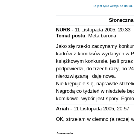
To jest tylko wersja do druku
Słoneczna 
NURS
- 11 Listopada 2005, 20:33
Temat postu
: Meta barona
Jako się rzekło zaczynamy konku
kadrów z komiksów wydanych w Pol
książkowym konkursie. jesli przez
podpowiedzi, do trzech razy, po 2
nierozwiązaną i daję nową.
Nie krępujcie się, naprawde strzel
Nagrodą co tydzień w niedziele bę
komikowe. wybór jest spory. Egmo
Ariah
- 11 Listopada 2005, 20:57
OK, strzelam w ciemno (a raczej w 