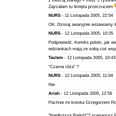
z treścią starego + treść z rysunk
Zajrzałam tu tknięta przeczuciem
NURS
- 11 Listopada 2005, 22:54
OK. Dzisiaj awaryjnie wstawiamy i
NURS
- 12 Listopada 2005, 10:35
Podpowiedź. Komiks polski, jak wi
wdziankach mają ze sobą coś wsp
Taclem
- 12 Listopada 2005, 10:43
"Czarna róża" ?
NURS
- 12 Listopada 2005, 11:04
Nie
Ariah
- 12 Listopada 2005, 12:56
Pachnie mi kreska Grzegorzem Ro
"Najdłuższa Podróż"? scenariusz R