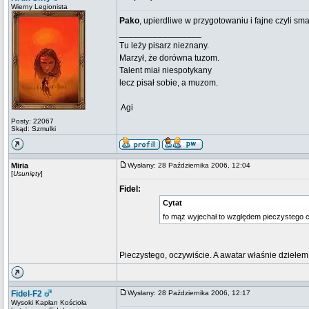
Wierny Legionista
Pako
, upierdliwe w przygotowaniu i fajne czyli s
_________________
Tu leży pisarz nieznany.
Marzył, że dorówna tuzom.
Talent miał niespotykany
lecz pisał sobie, a muzom.
 Agi
Posty: 22067
Skąd: Szmulki
Miria
Wysłany: 28 Października 2006, 12:04
[
Usunięty
]
Fidel:
Cytat
fo mąż wyjechał to względem pieczystego 
Pieczystego, oczywiście. A awatar właśnie dziełem
Fidel-F2
Wysłany: 28 Października 2006, 12:17
Wysoki Kapłan Kościoła