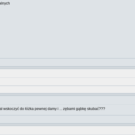
alnych
chciał wskoczyć do łóżka pewnej damy i ... zębami gąbkę skubać???