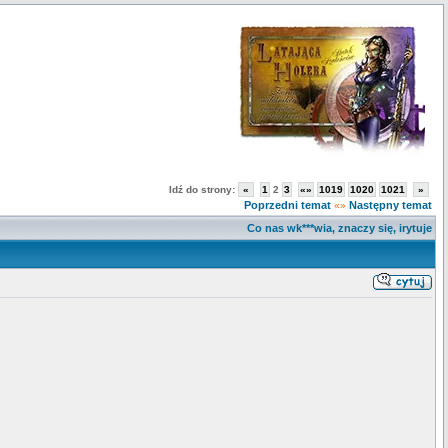
Idź do strony:
«
1
2
3
«»
1019
1020
1021
»
Poprzedni temat
Następny temat
«»
Co nas wk***wia, znaczy się, irytuje