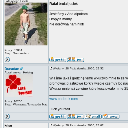
Latającego Fidela
Rafał
brutal jesteś
_________________
Jesteśmy z And alpakami
i kopyta mamy,
nie dorówna nam nikt!
Posty: 37804
Skąd: Sandomierz
Dunadan
Wysłany: 28 Października 2006, 22:52
Abraham van Helsing
Właśnie jakąś godzinę temu wkurzyło mnie to że w 
promować plastikowe korki? wiecie czemu? bo nast
Wkurza mnie też że wino które kosztowało mnie 25 z
_________________
www.badelek.com
Posty: 10250
Skąd: Warszawa/Tomaszów Maz
Luck yourself
krisu
Wysłany: 28 Października 2006, 23:02