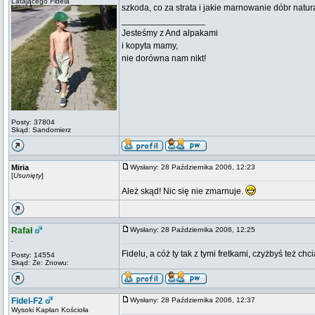
Latającego Fidela
szkoda, co za strata i jakie marnowanie dóbr natur
_________________
Jesteśmy z And alpakami
i kopyta mamy,
nie dorówna nam nikt!
Posty: 37804
Skąd: Sandomierz
Miria
Wysłany: 28 Października 2006, 12:23
[
Usunięty
]
Ależ skąd! Nic się nie zmarnuje.
Rafał
Wysłany: 28 Października 2006, 12:25
.
Fidelu, a cóż ty tak z tymi fretkami, czyżbyś też 
Posty: 14554
Skąd: Że: Znowu:
Fidel-F2
Wysłany: 28 Października 2006, 12:37
Wysoki Kapłan Kościoła