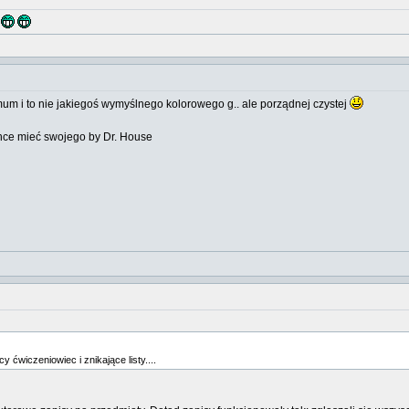
.
imum i to nie jakiegoś wymyślnego kolorowego g.. ale porządnej czystej
chce mieć swojego by Dr. House
cy ćwiczeniowiec i znikające listy....