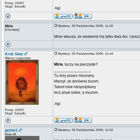
Posty: 22067
Skąd: Szmulki
 Agi
Miria
Wysłany: 28 Października 2006, 11:40
[
Usunięty
]
Mnie wkurza, że weekend ma tylko dwa dni. I jeszcz
Kruk Siwy
Wysłany: 28 Października 2006, 11:44
Wierny Legionista
Miria
, tuczy na pieczyste?
_________________
Tu leży pisarz nieznany.
Marzył, że dorówna tuzom.
Talent miał niespotykany
lecz pisał sobie, a muzom.
 Agi
Posty: 22067
Skąd: Szmulki
gorim1
Wysłany: 28 Października 2006, 11:52
Mała Mi