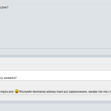
maczne?
czy awatarka?
 męża jest.
Rozrywki słomianej wdowy mam już zaplanowane, awatar nie ma z 