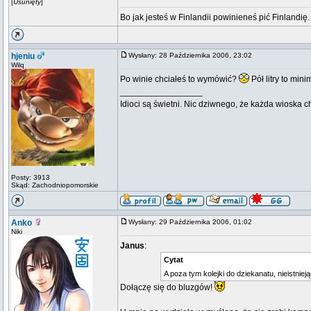
[
Usunięty
]
Bo jak jesteś w Finlandii powinieneś pić Finlandię
hjeniu
Wysłany: 28 Października 2006, 23:02
Wilq
Po winie chciałeś to wymówić?
Pół litry to min
_________________
Idioci są świetni. Nic dziwnego, że każda wioska 
Posty: 3913
Skąd: Zachodniopomorskie
Anko
Wysłany: 29 Października 2006, 01:02
Niki
Janus
:
Cytat
A poza tym kolejki do dziekanatu, nieistnieją
Dołączę się do bluzgów!