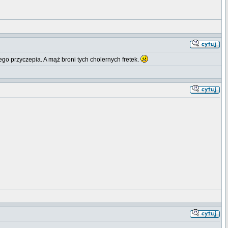
iego przyczepia. A mąż broni tych cholernych fretek.