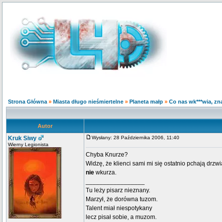
Strona Główna
»
Miasta długo nieśmiertelne
»
Planeta małp
»
Co nas wk***wia, zna
Autor
Kruk Siwy
Wysłany: 28 Października 2006, 11:40
Wierny Legionista
Chyba Knurze?
Widzę, że klienci sami mi się ostatnio pchają drzw
nie
wkurza.
_________________
Tu leży pisarz nieznany.
Marzył, że dorówna tuzom.
Talent miał niespotykany
lecz pisał sobie, a muzom.