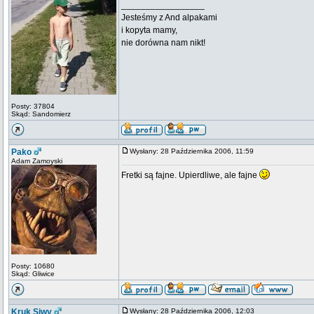
_________________
Jesteśmy z And alpakami
i kopyta mamy,
nie dorówna nam nikt!
Posty: 37804
Skąd: Sandomierz
Pako
Wysłany: 28 Października 2006, 11:59
Adam Zamoyski
Fretki są fajne. Upierdliwe, ale fajne
Posty: 10680
Skąd: Gliwice
Kruk Siwy
Wysłany: 28 Października 2006, 12:03