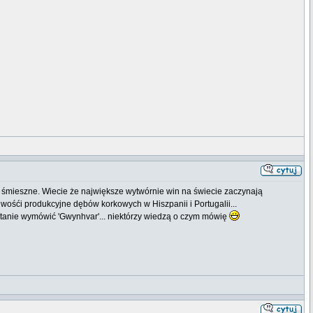
est śmieszne. Wiecie że największe wytwórnie win na świecie zaczynają
wośći produkcyjne dębów korkowych w Hiszpanii i Portugalii...
 w stanie wymówić 'Gwynhvar'... niektórzy wiedzą o czym mówię