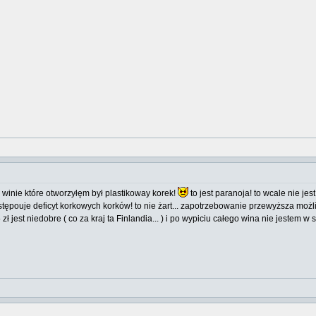
winie które otworzyłęm był plastikoway korek!
to jest paranoja! to wcale nie j
ępouje deficyt korkowych korków! to nie żart... zapotrzebowanie przewyższa możli
ł jest niedobre ( co za kraj ta Finlandia... ) i po wypiciu całego wina nie jestem