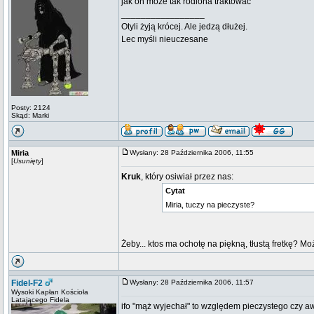
jak on może tak rodiona traktować
_________________
Otyli żyją krócej. Ale jedzą dłużej.
Lec myśli nieuczesane
Posty: 2124
Skąd: Marki
Miria
Wysłany: 28 Października 2006, 11:55
[
Usunięty
]
Kruk
, który osiwiał przez nas:
Cytat
Miria, tuczy na pieczyste?
Żeby... ktos ma ochotę na piękną, tłustą fretkę? 
Fidel-F2
Wysłany: 28 Października 2006, 11:57
Wysoki Kapłan Kościoła
Latającego Fidela
ifo "mąż wyjechał" to względem pieczystego czy a