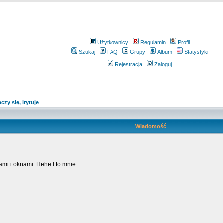
Użytkownicy
Regulamin
Profil
Szukaj
FAQ
Grupy
Album
Statystyki
Rejestracja
Zaloguj
czy się, irytuje
Wiadomość
iami i oknami. Hehe I to mnie