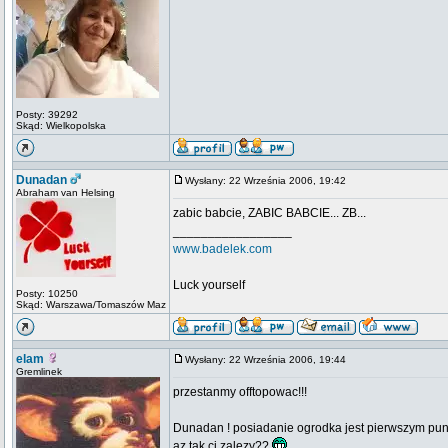
Posty: 39292
Skąd: Wielkopolska
Dunadan
Wysłany: 22 Września 2006, 19:42
Abraham van Helsing
zabic babcie, ZABIC BABCIE... ZB...
_________________
www.badelek.com
Luck yourself
Posty: 10250
Skąd: Warszawa/Tomaszów Maz
elam
Wysłany: 22 Września 2006, 19:44
Gremlinek
przestanmy offtopowac!!!
Dunadan ! posiadanie ogrodka jest pierwszym pun
az tak ci zalezy??