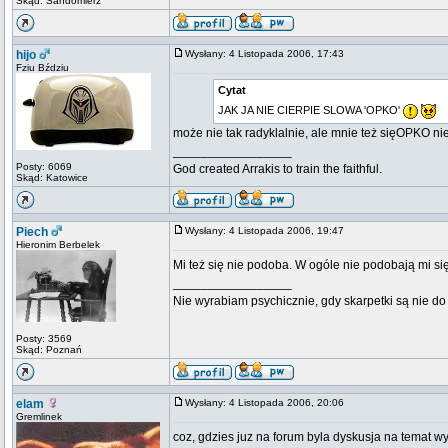
Skąd: Sandomierz
hijo
Wysłany: 4 Listopada 2006, 17:43
Fziu Bździu
Cytat
JAK JA NIE CIERPIE SLOWA 'OPKO'
może nie tak radyklalnie, ale mnie też sięOPKO n
_________________
Posty: 6069
God created Arrakis to train the faithful.
Skąd: Katowice
Piech
Wysłany: 4 Listopada 2006, 19:47
Hieronim Berbelek
Mi też się nie podoba. W ogóle nie podobają mi się
_________________
Nie wyrabiam psychicznie, gdy skarpetki są nie do 
Posty: 3569
Skąd: Poznań
elam
Wysłany: 4 Listopada 2006, 20:06
Gremlinek
coz, gdzies juz na forum byla dyskusja na temat w