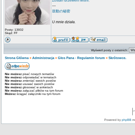
Zostań drzewem wiśni.
---
鼓動の秘密
U mnie działa.
Posty: 13932
Skąd: FF
Wyświetl posty z ostatnich:
Strona Główna
»
Administracja
»
Głos Pana - Regulamin forum
»
Skrótowce.
Nie możesz
pisać nowych tematów
Nie możesz
odpowiadać w tematach
Nie możesz
zmieniać swoich postów
Nie możesz
usuwać swoich postów
Nie możesz
głosować w ankietach
Nie możesz
załączać plików na tym forum
Możesz
ściągać załączniki na tym forum
Powered by
phpBB
mo