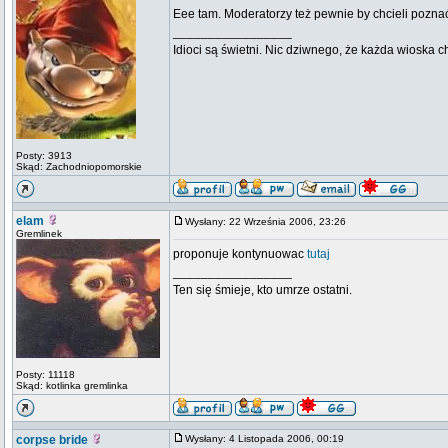
Eee tam. Moderatorzy też pewnie by chcieli poznać
_________________
Idioci są świetni. Nic dziwnego, że każda wioska 
Posty: 3913
Skąd: Zachodniopomorskie
elam
Wysłany: 22 Września 2006, 23:26
Gremlinek
proponuje kontynuowac
tutaj
_________________
Ten się śmieje, kto umrze ostatni.
Posty: 11118
Skąd: kotlinka gremlinka
corpse bride
Wysłany: 4 Listopada 2006, 00:19