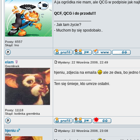
A ja ogródka nie mam, ale QCG w podpisie jak naj
QCF, QCG i do przodu!!!
_________________
- Jak tam życie?
- Muchom by się spodobało..
Posty: 6557
Skąd: Ino
elam
Wysłany: 22 Września 2006, 22:49
Gremlinek
hjeniu, zdjecia na emaila
ale ze dwa, bo jedno
_________________
Ten się śmieje, kto umrze ostatni.
Posty: 11118
Skąd: kotlinka gremlinka
hjeniu
Wysłany: 22 Września 2006, 23:08
Wilq