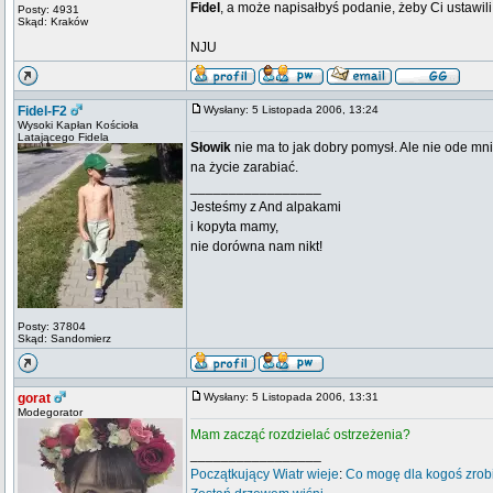
Fidel
, a może napisałbyś podanie, żeby Ci ustawili
Posty: 4931
Skąd: Kraków
NJU
Fidel-F2
Wysłany: 5 Listopada 2006, 13:24
Wysoki Kapłan Kościoła
Latającego Fidela
Słowik
nie ma to jak dobry pomysł. Ale nie ode mn
na życie zarabiać.
_________________
Jesteśmy z And alpakami
i kopyta mamy,
nie dorówna nam nikt!
Posty: 37804
Skąd: Sandomierz
gorat
Wysłany: 5 Listopada 2006, 13:31
Modegorator
Mam zacząć rozdzielać ostrzeżenia?
_________________
Początkujący
Wiatr wieje
:
Co mogę dla kogoś zrob