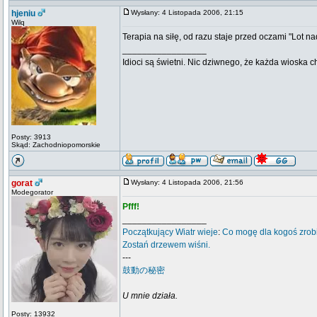
hjeniu
Wysłany: 4 Listopada 2006, 21:15
Wilq
Terapia na siłę, od razu staje przed oczami "Lot 
_________________
Idioci są świetni. Nic dziwnego, że każda wioska 
Posty: 3913
Skąd: Zachodniopomorskie
gorat
Wysłany: 4 Listopada 2006, 21:56
Modegorator
Pfff!
_________________
Początkujący
Wiatr wieje
:
Co mogę dla kogoś zrob
Zostań drzewem wiśni.
---
鼓動の秘密
U mnie działa.
Posty: 13932