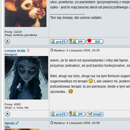
otoz, powtorze, co pamietam: (przynajmniej z moj
opko - jest to najczesciej skrot od pieszczotliweg
_________________
Ten się śmieje, kto umrze ostatni.
Posty: 11118
Skąd: kotlinka gremlinka
corpse bride
Wysłany: 4 Listopada 2006, 20:35
Marsjanin
wiem, ze to skrot od opowiadanko i niby tak fajni
przyznac jednakoz, ze jest bardzo funkcjonalne. 
fidel, drugi raz dzis, drugi raz na tym formum suger
sugerowalbys mi terapii
), ale uwierz mi, jeste
potrzebowac terapii, to po pierwsze, bede o tym wie
ojcowska...
Posty: 4085
Skąd: n. huta, krk
hjeniu
Wysłany: 4 Listopada 2006, 20:58
Wilq