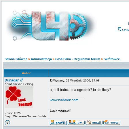
Szuk
Strona Główna
»
Administracja
»
Głos Pana - Regulamin forum
»
Skrótowce.
Autor
Dunadan
Wysłany: 22 Września 2006, 17:08
Abraham van Helsing
a jesli babcia ma ogrodek? to sie liczy?
_________________
www.badelek.com
Luck yourself
Posty: 10250
Skąd: Warszawa/Tomaszów Maz