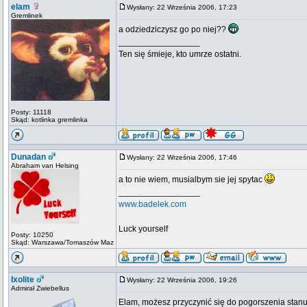
elam
Wysłany: 22 Września 2006, 17:23
Gremlinek
a odziedziczysz go po niej??
_________________
Ten się śmieje, kto umrze ostatni.
Posty: 11118
Skąd: kotlinka gremlinka
Dunadan
Wysłany: 22 Września 2006, 17:46
Abraham van Helsing
a to nie wiem, musialbym sie jej spytac
_________________
www.badelek.com
Luck yourself
Posty: 10250
Skąd: Warszawa/Tomaszów Maz
Ixolite
Wysłany: 22 Września 2006, 19:26
Admirał Zwiebellus
Elam, możesz przyczynić się do pogorszenia stanu