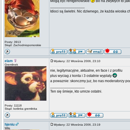
Mogą być rentgenowskie
Bo na zwykłych to ja
_________________
Idioci są świetni. Nic dziwnego, że każda wioska 
Posty: 3913
Skąd: Zachodniopomorskie
elam
Wysłany: 22 Września 2006, 23:10
Gremlinek
nie, legitymacyjne, aktualne, en face i z profilu
plus wyciag z konta i 3 ostatnie wyplaty
a powaznie: skonczmy juz, bo nas moderatorzy pog
_________________
Ten się śmieje, kto umrze ostatni.
Posty: 11118
Skąd: kotlinka gremlinka
hjeniu
Wysłany: 22 Września 2006, 23:19
Wilq