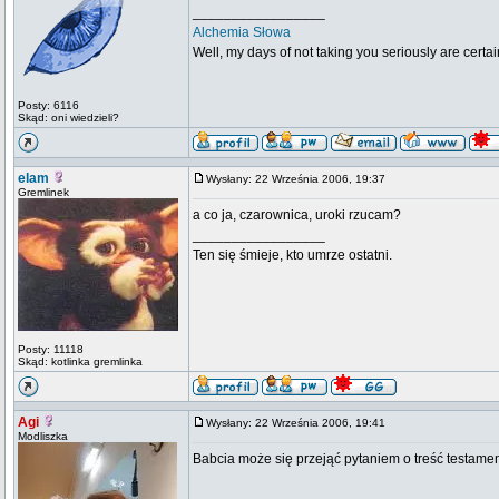
_________________
Alchemia Słowa
Well, my days of not taking you seriously are certa
Posty: 6116
Skąd: oni wiedzieli?
elam
Wysłany: 22 Września 2006, 19:37
Gremlinek
a co ja, czarownica, uroki rzucam?
_________________
Ten się śmieje, kto umrze ostatni.
Posty: 11118
Skąd: kotlinka gremlinka
Agi
Wysłany: 22 Września 2006, 19:41
Modliszka
Babcia może się przejąć pytaniem o treść testame