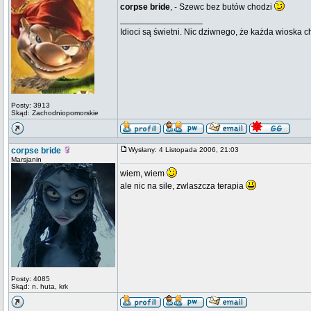
corpse bride
, - Szewc bez butów chodzi
_________________
Idioci są świetni. Nic dziwnego, że każda wioska 
Posty: 3913
Skąd: Zachodniopomorskie
corpse bride
Wysłany: 4 Listopada 2006, 21:03
Marsjanin
wiem, wiem
ale nic na sile, zwlaszcza terapia
Posty: 4085
Skąd: n. huta, krk