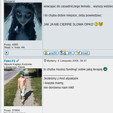
Marsjanin
wracajac do zasadniczego tematu... wyrazy wdziec
i to chyba dobre miejsce, zeby powiedziec:
JAK JA NIE CIERPIE SLOWA 'OPKO'
Posty: 4085
Skąd: n. huta, krk
Fidel-F2
Wysłany: 4 Listopada 2006, 08:37
Wysoki Kapłan Kościoła
Latającego Fidela
to chyba musisz fundnąć sobie jaką terapię
_________________
Jesteśmy z And alpakami
i kopyta mamy,
nie dorówna nam nikt!
Posty: 37804