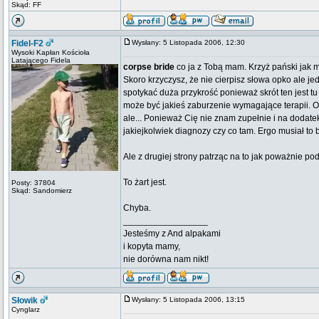
Skąd: FF
Fidel-F2
Wysłany: 5 Listopada 2006, 12:30
Wysoki Kapłan Kościoła
Latającego Fidela
corpse bride
co ja z Tobą mam. Krzyż pański jak m
Skoro krzyczysz, że nie cierpisz słowa opko ale j
spotykać duża przykrość ponieważ skrót ten jest tu
może być jakieś zaburzenie wymagające terapii. Ocz
ale... Ponieważ Cię nie znam zupełnie i na dodat
jakiejkolwiek diagnozy czy co tam. Ergo musiał to b
Ale z drugiej strony patrząc na to jak poważnie po
To żart jest.
Posty: 37804
Skąd: Sandomierz
Chyba.
_________________
Jesteśmy z And alpakami
i kopyta mamy,
nie dorówna nam nikt!
Słowik
Wysłany: 5 Listopada 2006, 13:15
Cynglarz