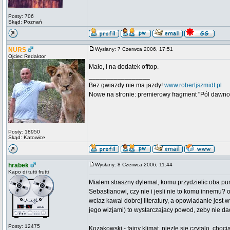
Posty: 706
Skąd: Poznań
NURS
Wysłany: 7 Czerwca 2006, 17:51
Ojciec Redaktor
Mało, i na dodatek offtop.
_________________
Bez gwiazdy nie ma jazdy!
www.robertjszmidt.pl
Nowe na stronie: premierowy fragment "Pól dawno
Posty: 18950
Skąd: Katowice
hrabek
Wysłany: 8 Czerwca 2006, 11:44
Kapo di tutti frutti
Mialem straszny dylemat, komu przydzielic oba punk
Sebastianowi, czy nie i jesli nie to komu innemu?
wciaz kawal dobrej literatury, a opowiadanie jest
jego wizjami) to wystarczajacy powod, zeby nie d
Posty: 12475
Kozakowski - fajny klimat, niezle sie czytalo, c