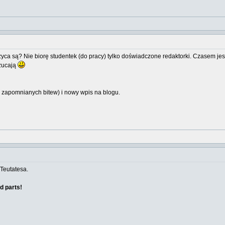
ięzyca są? Nie biorę studentek (do pracy) tylko doświadczone redaktorki. Czasem jes
rzucają
 zapomnianych bitew) i nowy wpis na blogu.
 Teutatesa.
d parts!