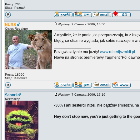
Posty: 706
Skąd: Poznań
NURS
Wysłany: 7 Czerwca 2006, 16:50
Ojciec Redaktor
A myslicie, że te panie, co przepuszczają, to z ks
błędy, co slicznie wyglada, jak sobie nawzajem w
_________________
Bez gwiazdy nie ma jazdy!
www.robertjszmidt.pl
Nowe na stronie: premierowy fragment "Pól dawno
Posty: 18950
Skąd: Katowice
Sasori
Wysłany: 7 Czerwca 2006, 17:19
Nekroskop
-30% i ani sestercji niżej, nie bądźmy śmieszni, na
_________________
Hey don't stop now, you're just getting to the goo