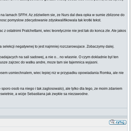
 na lamach SFFH. Az zdziwilem sie, ze Nurs dal dwa opka w sumie zblizone do
ornosc pomyslow zdecydowanie zdyskwalifikowala tak krotki tekst.
 ostatnimi Pratchettami, wiec teoretycznie nie jest tak do konca zle. Ale jakos
a selekcji negatywnej to jest najmniej rozczarowujace. Zobaczymy dalej.
adajacych na sali sadowej, a nie o... no wlasnie. O czym dokladnie byl ten
 Musze zajrzec do watku andre, moze tam sie tajemnica wyjasni.
d nosem usmiechnalem, wiec lepiej niz w przypadku opowiadania Romka, ale nie
e sporo osob na niego i tak zaglosowalo), ale tylko dla tego, ze moim zdaniem
swietnie, a wizje Sebastiana jak zwykle sa niezawodne.