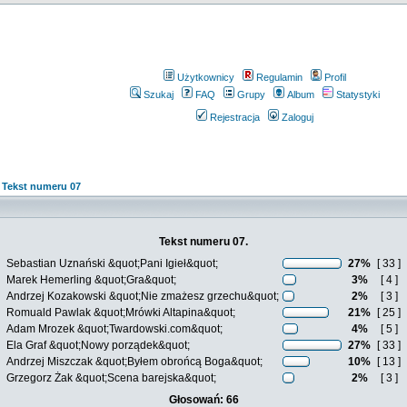
Użytkownicy
Regulamin
Profil
Szukaj
FAQ
Grupy
Album
Statystyki
Rejestracja
Zaloguj
»
Tekst numeru 07
Tekst numeru 07.
Sebastian Uznański &quot;Pani Igieł&quot;
27%
[ 33 ]
Marek Hemerling &quot;Gra&quot;
3%
[ 4 ]
Andrzej Kozakowski &quot;Nie zmażesz grzechu&quot;
2%
[ 3 ]
Romuald Pawlak &quot;Mrówki Altapina&quot;
21%
[ 25 ]
Adam Mrozek &quot;Twardowski.com&quot;
4%
[ 5 ]
Ela Graf &quot;Nowy porządek&quot;
27%
[ 33 ]
Andrzej Miszczak &quot;Byłem obrońcą Boga&quot;
10%
[ 13 ]
Grzegorz Żak &quot;Scena barejska&quot;
2%
[ 3 ]
Głosowań: 66