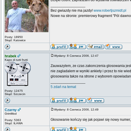
Dzięki count. Zapraszam do wydania oświadczeń 
_________________
Bez gwiazdy nie ma jazdy!
www.robertjszmidt.pl
Nowe na stronie: premierowy fragment "Pól dawno
Posty: 18950
Skąd: Katowice
hrabek
Wysłany: 8 Czerwca 2006, 12:47
Kapo di tutti frutti
Zauwazylem, ze czas zakonczenia glosowania jest 
nie zagladalem w wyniki ankiety i przez to nie wie
glosowania takze na strone z wyborem opowiadan
_________________
5 zdań na temat
Posty: 12475
Skąd: Szczecin
Czarny
Wysłany: 8 Czerwca 2006, 12:49
GrimMod
Głosowanie kończy się jak pojawi się nowy numer,
Posty: 5363
Skąd: IŁAWA