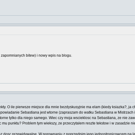
 zapomnianych bitew) i nowy wpis na blogu.
ty. O ile pierwsze miejsce dla mnie bezdyskusyjnie ma elam (kiedy ksiazka?, ja chc
 opowiadanie Sebastiana jest wtorne (zapraszam do watku Sebastiana w Mistrzach i M
 wtorne tylko dla niego samego. Wiec czy moja wscieklosc na Sebastiana, ze nie zaw
ac mu punktu? Problem tym wiekszy, ze przeczytalem reszte tekstow i w zasadzie n
hociaz dosc przewidywalne. W porownaniu z poprzednim jego jednostronicowcem na