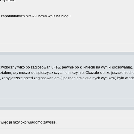
w sprawie.
 zapomnianych bitew) i nowy wpis na blogu.
widoczny tylko po zaglosowaniu (ew. pewnie po kliknieciu na wyniki glosowania).
dzialem, czy musze sie spieszyc z czytaniem, czy nie. Okazalo sie, ze jeszcze troc
, zeby jeszcze przed zaglosowaniem (i poznaniem aktualnych wynikow) bylo wiad
 więc pi razy oko wiadomo zawsze.