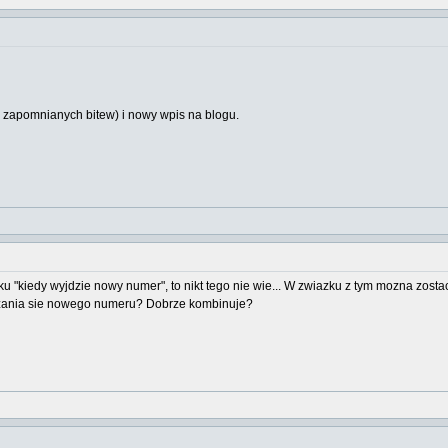
 zapomnianych bitew) i nowy wpis na blogu.
tku "kiedy wyjdzie nowy numer", to nikt tego nie wie... W zwiazku z tym mozna zost
azania sie nowego numeru? Dobrze kombinuje?