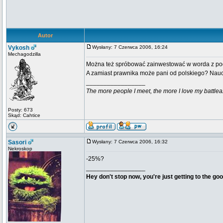
Autor
Vykosh
Wysłany: 7 Czerwca 2006, 16:24
Mechagodzilla
Można też spróbować zainwestować w worda z p
A zamiast prawnika może pani od polskiego? Nauc
_________________
The more people I meet, the more I love my battlea
Posty: 673
Skąd: Cahtice
Sasori
Wysłany: 7 Czerwca 2006, 16:32
Nekroskop
-25%?
_________________
Hey don't stop now, you're just getting to the goo