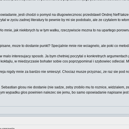
iadanie, jesli chodzi o pomysl na dlugowiecznosc przedstawil Ondrej Neff takze
ytal w zyciu zadnej literatury to pewnie by mi sie podobalo, ale ze czytalem to wt
 mnie, jak niektorych tu w tym watku, rzeczywiscie mozna to na upartego porownac z
pisane, moze to dostanie punkt? Specjalnie mnie nie wciagnelo, ale poki co metod
 w malo interesujacy sposob. Ja bym chetniej poczytal o konkretnych argumentach p
 sie koktajlu, w miedzyczasie bohater sobie cos poprzypominal i szybowiec odlecial.
 Bareja nigdy mnie za bardzo nie smieszyl. Chociaz musze przyznac, ze raz sie po
 Sebastian glosu nie dostanie (nie sadze, zeby zrobilo mu to roznice, widzialem, z
nym wypadku glos powinien nalezec sie jemu, bo samo opowiadanie napisane jest 