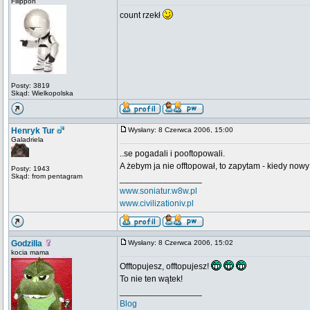
Filippon
count rzekł
Posty: 3819
Skąd: Wielkopolska
Henryk Tur
Wysłany: 8 Czerwca 2006, 15:00
Galadriela
..se pogadali i pooftopowali.
A żebym ja nie offtopował, to zapytam - kiedy now
Posty: 1943
Skąd: from pentagram
_________________
www.soniatur.w8w.pl
www.civilizationiv.pl
Godzilla
Wysłany: 8 Czerwca 2006, 15:02
kocia mama
Offtopujesz, offtopujesz!
To nie ten wątek!
_________________
Blog