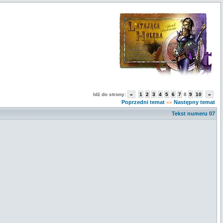
Idź do strony:
«
1
2
3
4
5
6
7
8
9
10
»
Poprzedni temat
Następny temat
«»
Tekst numeru 07