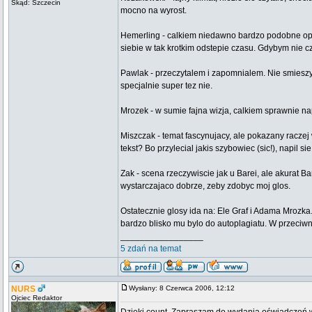
Skąd: Szczecin
mocno na wyrost.
Hemerling - calkiem niedawno bardzo podobne opow
siebie w tak krotkim odstepie czasu. Gdybym nie cz
Pawlak - przeczytalem i zapomnialem. Nie smieszylo
specjalnie super tez nie.
Mrozek - w sumie fajna wizja, calkiem sprawnie na
Miszczak - temat fascynujacy, ale pokazany raczej
tekst? Bo przylecial jakis szybowiec (sic!), napil
Zak - scena rzeczywiscie jak u Barei, ale akurat
wystarczajaco dobrze, zeby zdobyc moj glos.
Ostatecznie glosy ida na: Ele Graf i Adama Mrozka.
bardzo blisko mu bylo do autoplagiatu. W przeciw
_________________
5 zdań na temat
NURS
Wysłany: 8 Czerwca 2006, 12:12
Ojciec Redaktor