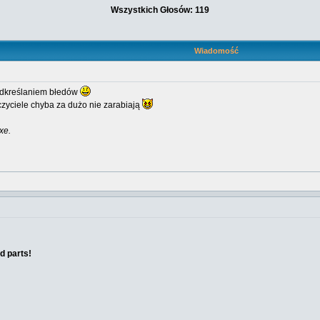
Wszystkich Głosów: 119
Wiadomość
odkreślaniem błedów
zyciele chyba za dużo nie zarabiają
xe.
d parts!