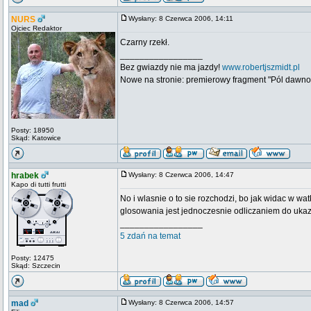
NURS
Wysłany: 8 Czerwca 2006, 14:11
Ojciec Redaktor
Czarny rzekł.
_________________
Bez gwiazdy nie ma jazdy!
www.robertjszmidt.pl
Nowe na stronie: premierowy fragment "Pól dawno
Posty: 18950
Skąd: Katowice
hrabek
Wysłany: 8 Czerwca 2006, 14:47
Kapo di tutti frutti
No i wlasnie o to sie rozchodzi, bo jak widac w wa
glosowania jest jednoczesnie odliczaniem do uk
_________________
5 zdań na temat
Posty: 12475
Skąd: Szczecin
mad
Wysłany: 8 Czerwca 2006, 14:57