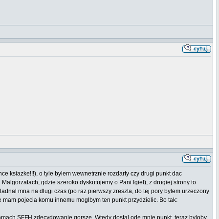
e ksiazke!!!), o tyle bylem wewnetrznie rozdarty czy drugi punkt dac
algorzatach, gdzie szeroko dyskutujemy o Pani Igiel), z drugiej strony to
ladnal mna na dlugi czas (po raz pierwszy zreszta, do tej pory bylem urzeczony
ie mam pojecia komu innemu moglbym ten punkt przydzielic. Bo tak:
 lamach SFFH zdecydowanie gorsze. Wtedy dostal ode mnie punkt, teraz byloby