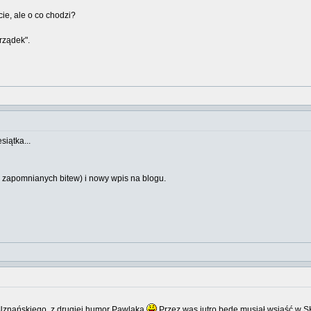
ie, ale o co chodzi?
rządek".
siątka...
 zapomnianych bitew) i nowy wpis na blogu.
 Uznańskiego, z drugiej humor Pawlaka
Przez was jutro będę musiał wsiąść w S