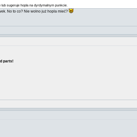
lub sugeruje hopla na dyrdymalnym punkcie.
wek. No to co? Nie wolno już hopla mieć?
d parts!