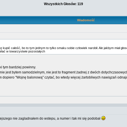
Wszystkich Głosów: 119
Wiadomość
 kupić całość, bo to tym jednym to tylko smaku sobie człowiek narobił. Ale jakbym miał głoso
selać w towarzystwie pozostałych
żki tym bardziej powinny.
ie jest bytem samodzielnym, nie jest to fragment żadnej z dwóch dotychczasowych
em dopiero "Wojnę balonową" czytać, bo wtedy więcej żartobliwych nawiązań odna
iejszego nie zagladnałem do wstepu, a numer i tak mi się podobał