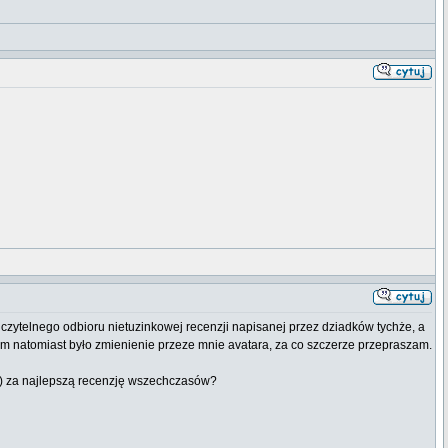
a czytelnego odbioru nietuzinkowej recenzji napisanej przez dziadków tychże, a
opem natomiast było zmienienie przeze mnie avatara, za co szczerze przepraszam.
n) za najlepszą recenzję wszechczasów?