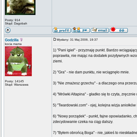
Posty: 914
Skąd: Dagobah
Godzilla
Wysłany: 31 Maj 2006, 19:37
kocia mama
1) "Pani igieł" - przyznaję punkt. Bardzo wciągają
poprawiła, nie mając na dodatek pozytywnych wzorc
ziemi.
2) "Gra" - nie dam punktu, nie wciągnęło mnie.
Posty: 14145
3) "Nie zmażesz grzechu" - a dlaczego ona przerzu
Skąd: Warszawa
4) "Mrówki Altapina" - gładko się to czyta, zręczn
5) "Twardowski.com" - ojej, kolejna wizja aniołków 
6) "Nowy porządek" - punkt, fajne opowiadanko, ch
zdecydowanie czeka na ciąg dalszy.
7) "Byłem obrońcą Boga" - nie, jakieś to nieskład