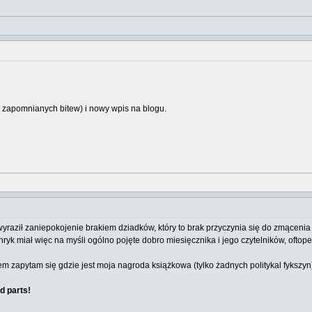
 zapomnianych bitew) i nowy wpis na blogu.
 wyraził zaniepokojenie brakiem dziadków, który to brak przyczynia się do zmąceni
enryk miał więc na myśli ogólno pojęte dobro miesięcznika i jego czytelników, oft
 zapytam się gdzie jest moja nagroda książkowa (tylko żadnych politykal fykszy
d parts!