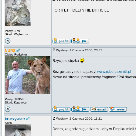
_________________
FORTI ET FIDELI NIHIL DIFFICILE
Posty: 375
Skąd: Wejherowo
NURS
Wysłany: 1 Czerwca 2006, 23:33
Ojciec Redaktor
Rzyc jest ciężka
_________________
Bez gwiazdy nie ma jazdy!
www.robertjszmidt.pl
Nowe na stronie: premierowy fragment "Pól dawno
Posty: 18950
Skąd: Katowice
kruczywiatr
Wysłany: 2 Czerwca 2006, 11:21
Alien
Dobra, za godzinkę jedziem. I oby w Empiku miel
_________________