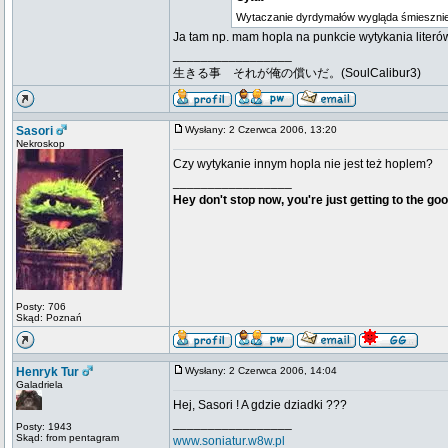
Wytaczanie dyrdymałów wygląda śmiesznie 
Ja tam np. mam hopla na punkcie wytykania literó
_________________
生きる事 それが俺の償いだ。(SoulCalibur3)
Sasori
Wysłany: 2 Czerwca 2006, 13:20
Nekroskop
Czy wytykanie innym hopla nie jest też hoplem?
_________________
Hey don't stop now, you're just getting to the goo
Posty: 706
Skąd: Poznań
Henryk Tur
Wysłany: 2 Czerwca 2006, 14:04
Galadriela
Hej, Sasori ! A gdzie dziadki ???
_________________
Posty: 1943
Skąd: from pentagram
www.soniatur.w8w.pl