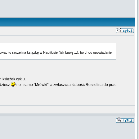
wac to raczej na ksiązkę w Nautilusie (jak kupię ...), bo choc opowiadanie
 książek cyklu.
jdziesz
no i same "Mrówki", a zwłaszcza słabość Rosselina do prac