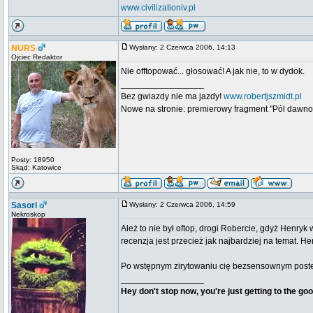
www.civilizationiv.pl
NURS
Wysłany: 2 Czerwca 2006, 14:13
Ojciec Redaktor
Nie offtopować... głosować! A jak nie, to w dydok.
_________________
Bez gwiazdy nie ma jazdy!
www.robertjszmidt.pl
Nowe na stronie: premierowy fragment "Pól dawno
Posty: 18950
Skąd: Katowice
Sasori
Wysłany: 2 Czerwca 2006, 14:59
Nekroskop
Ależ to nie był oftop, drogi Robercie, gdyż Henryk
recenzja jest przecież jak najbardziej na temat. H
Po wstępnym zirytowaniu cię bezsensownym postem
_________________
Hey don't stop now, you're just getting to the goo