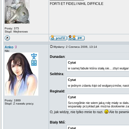
FORTI ET FIDELI NIHIL DIFFICILE
Posty: 375
Skąd: Wejherowo
Anko
Wysłany: 2 Czerwca 2006, 13:14
Niki
Dunadan
:
Cytat
w samej fabule która stałą sie... zbyt wulg
Selithira
:
Cytat
w jednym zdaniu kipi od wulgaryzmów, nast
Reginald
:
Cytat
Posty: 1989
Szczególnie nie wiem jaką rolę miały w dal
Skąd: Z nawału pracy.
wspaniały przykład jak można dosłownie za
O, jak widzę, nie tylko mnie to razi.
Ale to pewni
Biały Miś
:
Cytat