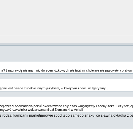
arna? ( naprawdę nie mam nic do scen łóżkowych ale tutaj mi cholernie nie pasowały ) brakowa
ępne jest pisane zupełnie innym językiem, w kolejnym znowu wulgaryzmy...
szej części opowiadania pełnić akcentowane cały czas wulgaryzmy i sceny seksu, czy też jeg
męczyć czytelnika wulgaryzmami dał Ziemiański w Achaji
e rodzaj kampanii marketingowej spod tego samego znaku, co sławna okładka z pa