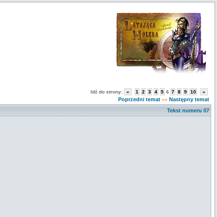
Idź do strony:
«
1
2
3
4
5
6
7
8
9
10
»
Poprzedni temat
Następny temat
«»
Tekst numeru 07