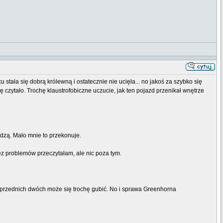
stała się dobrą królewną i ostatecznie nie ucięła... no jakoś za szybko się
czytało. Trochę klaustrofobiczne uczucie, jak ten pojazd przenikał wnętrze
edzą. Mało mnie to przekonuje.
bez problemów przeczytałam, ale nic poza tym.
y poprzednich dwóch może się trochę gubić. No i sprawa Greenhorna