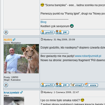
"Scena barejska" - eee... ładna scenka na poczc
Pierwszy punkt na "Panią Igieł", drugi na "Nowy po
_________________
Blog
Kedileri çok seviyorum
NURS
Wysłany: 31 Maj 2006, 20:09
Ojciec Redaktor
Dzięki godzillo, kto nastepny? dopiero czwarta dzie
_________________
Bez gwiazdy nie ma jazdy!
www.robertjszmidt.pl
Nowe na stronie: premierowy fragment "Pól dawno
Posty: 18950
Skąd: Katowice
kruczywiatr
Wysłany: 1 Czerwca 2006, 22:47
Alien
I po co mnie było smaka robić?
Z jednej strony podobnoż ciekawa kreacja świata