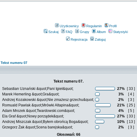
Użytkownicy
Regulamin
Profil
Szukaj
FAQ
Grupy
Album
Statystyki
Rejestracja
Zaloguj
»
Tekst numeru 07
Tekst numeru 07.
Sebastian Uznański &quot;Pani Igieł&quot;
27%
[ 33 ]
Marek Hemerling &quot;Gra&quot;
3%
[ 4 ]
Andrzej Kozakowski &quot;Nie zmażesz grzechu&quot;
2%
[ 3 ]
Romuald Pawlak &quot;Mrówki Altapina&quot;
21%
[ 25 ]
Adam Mrozek &quot;Twardowski.com&quot;
4%
[ 5 ]
Ela Graf &quot;Nowy porządek&quot;
27%
[ 33 ]
Andrzej Miszczak &quot;Byłem obrońcą Boga&quot;
10%
[ 13 ]
Grzegorz Żak &quot;Scena barejska&quot;
2%
[ 3 ]
Głosowań: 66