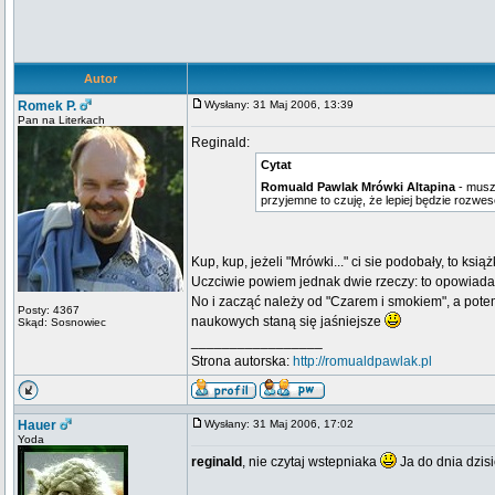
Autor
Romek P.
Wysłany: 31 Maj 2006, 13:39
Pan na Literkach
Reginald:
Cytat
Romuald Pawlak Mrówki Altapina
- muszę
przyjemne to czuję, że lepiej będzie rozwe
Kup, kup, jeżeli "Mrówki..." ci sie podobały, to ksią
Uczciwie powiem jednak dwie rzeczy: to opowiadan
No i zacząć należy od "Czarem i smokiem", a pot
Posty: 4367
naukowych staną się jaśniejsze
Skąd: Sosnowiec
_________________
Strona autorska:
http://romualdpawlak.pl
Hauer
Wysłany: 31 Maj 2006, 17:02
Yoda
reginald
, nie czytaj wstepniaka
Ja do dnia dzis