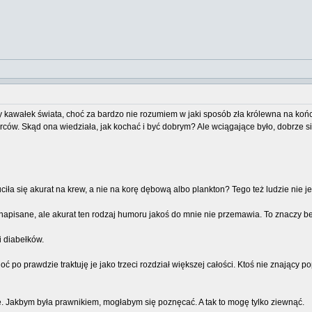
cy kawałek świata, choć za bardzo nie rozumiem w jaki sposób zła królewna na końcu 
ów. Skąd ona wiedziała, jak kochać i być dobrym? Ale wciągające było, dobrze się 
ciła się akurat na krew, a nie na korę dębową albo plankton? Tego też ludzie nie j
ie napisane, ale akurat ten rodzaj humoru jakoś do mnie nie przemawia. To znaczy 
i diabełków.
oć po prawdzie traktuję je jako trzeci rozdział większej całości. Ktoś nie znając
ne. Jakbym była prawnikiem, mogłabym się poznęcać. A tak to mogę tylko ziewnąć.