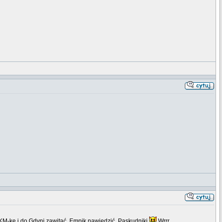
KM-kę i do Gdyni zawitać, Empik nawiedzić. Paskudniki
Wrrr...