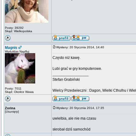
Posty: 39292
Skąd: Wielkopolska
Magnis
Wysłany: 20 Stycznia 2014, 14:40
Wyduldas Napfluj
Często niż kawę.
Lubi grać w gry komputerowe.
_________________
Stefan Grabiński
Posty: 7011
Wielcy Przedwieczni : Dagon, Wielki Cthulhu i Wiel
Skąd: Okolice Wawa
Zorina
Wysłany: 20 Stycznia 2014, 17:35
[
Usunięty
]
uwielbia, ale nie ma czasu
skrobał dziś samochód