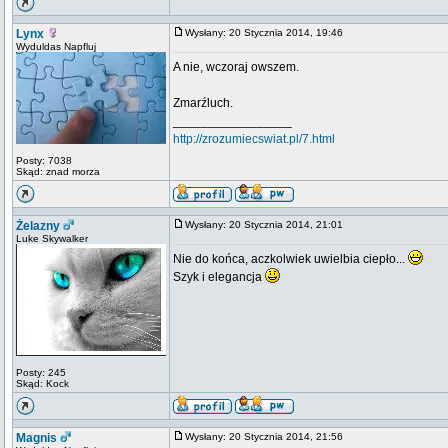
Lynx
Wysłany: 20 Stycznia 2014, 19:46
Wyduldas Napfluj
A nie, wczoraj owszem.
Zmarźluch.
_________________
http://zrozumiecswiat.pl/7.html
Posty: 7038
Skąd: znad morza
Żelazny
Wysłany: 20 Stycznia 2014, 21:01
Luke Skywalker
Nie do końca, aczkolwiek uwielbia ciepło...
Szyk i elegancja
Posty: 245
Skąd: Kock
Magnis
Wysłany: 20 Stycznia 2014, 21:56