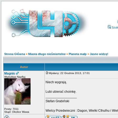
Szuk
Strona Główna
»
Miasta długo nieśmiertelne
»
Planeta małp
»
Jasno widzę!
Autor
Magnis
Wysłany: 22 Grudnia 2013, 17:01
Wyduldas Napfluj
Niech wygrają.
Lubi ubierać choinkę.
_________________
Stefan Grabiński
Posty: 7011
Wielcy Przedwieczni : Dagon, Wielki Cthulhu i Wiel
Skąd: Okolice Wawa