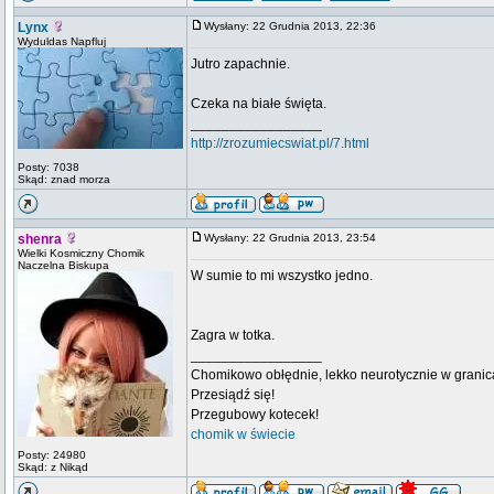
Lynx
Wysłany: 22 Grudnia 2013, 22:36
Wyduldas Napfluj
Jutro zapachnie.
Czeka na białe święta.
_________________
http://zrozumiecswiat.pl/7.html
Posty: 7038
Skąd: znad morza
shenra
Wysłany: 22 Grudnia 2013, 23:54
Wielki Kosmiczny Chomik
Naczelna Biskupa
W sumie to mi wszystko jedno.
Zagra w totka.
_________________
Chomikowo obłędnie, lekko neurotycznie w granica
Przesiądź się!
Przegubowy kotecek!
chomik w świecie
Posty: 24980
Skąd: z Nikąd