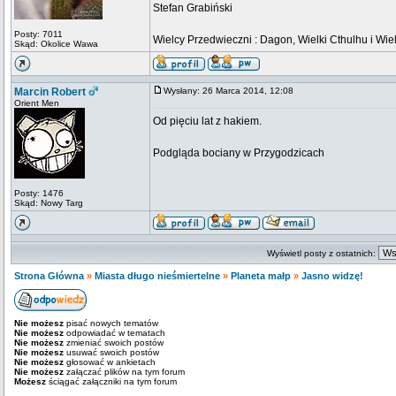
Stefan Grabiński
Posty: 7011
Wielcy Przedwieczni : Dagon, Wielki Cthulhu i Wiel
Skąd: Okolice Wawa
Marcin Robert
Wysłany: 26 Marca 2014, 12:08
Orient Men
Od pięciu lat z hakiem.
Podgląda bociany w Przygodzicach
Posty: 1476
Skąd: Nowy Targ
Wyświetl posty z ostatnich:
Strona Główna
»
Miasta długo nieśmiertelne
»
Planeta małp
»
Jasno widzę!
Nie możesz
pisać nowych tematów
Nie możesz
odpowiadać w tematach
Nie możesz
zmieniać swoich postów
Nie możesz
usuwać swoich postów
Nie możesz
głosować w ankietach
Nie możesz
załączać plików na tym forum
Możesz
ściągać załączniki na tym forum