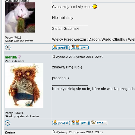
Wyduldas Napfluj
Czasami jak mi się chce
.
Nie lubi zimy.
_________________
Stefan Grabiński
Posty: 7011
Wielcy Przedwieczni : Dagon, Wielki Cthulhu i Wiel
Skąd: Okolice Wawa
merula
Wysłany: 20 Stycznia 2014, 22:59
Pani z Jeziora
zimową zimę lubię
pracoholik
_________________
Kobiety dzielą się na te, które nie wiedzą czego ch
Posty: 23494
Skąd: przystanek Alaska
Zorina
Wysłany: 20 Stycznia 2014, 23:32