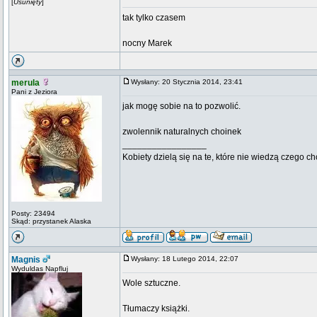
[
Usunięty
]
tak tylko czasem
nocny Marek
merula
Wysłany: 20 Stycznia 2014, 23:41
Pani z Jeziora
jak mogę sobie na to pozwolić.
zwolennik naturalnych choinek
_________________
Kobiety dzielą się na te, które nie wiedzą czego ch
Posty: 23494
Skąd: przystanek Alaska
Magnis
Wysłany: 18 Lutego 2014, 22:07
Wyduldas Napfluj
Wole sztuczne.
Tłumaczy książki.