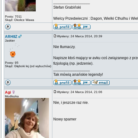
_________________
Stefan Grabiński
Posty: 7011
Wielcy Przedwieczni : Dagon, Wielki Cthulhu i Wiel
Skąd: Okolice Wawa
ARHIIZ
Wysłany: 24 Marca 2014, 20:39
Jaskier
Nie tłumaczy.
Napisze ktoś mający w avku coś związanego z prze
Posty: 95
fizjologią (np. jedzenie).
Skąd: Głęboki lej (od wybuchów)
_________________
Tak mówią anańskie legendy!
Agi
Wysłany: 24 Marca 2014, 21:06
Modliszka
Nie, i jeszcze raz nie.
Nowy spamer