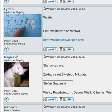
Lynx
Wysłany: 26 Grudnia 2013, 19:57
Wyduldas Napfluj
Wcale.
Lubi świąteczne obżarstwo
_________________
http://zrozumiecswiat.pl/7.html
Posty: 7038
Skąd: znad morza
Magnis
Wysłany: 26 Grudnia 2013, 22:30
Wyduldas Napfluj
Stanowczo nie.
Zakłada strój Świętego Mikołaja
_________________
Stefan Grabiński
Posty: 7011
Wielcy Przedwieczni : Dagon, Wielki Cthulhu i Wiel
Skąd: Okolice Wawa
merula
Wysłany: 26 Grudnia 2013, 22:35
Pani z Jeziora