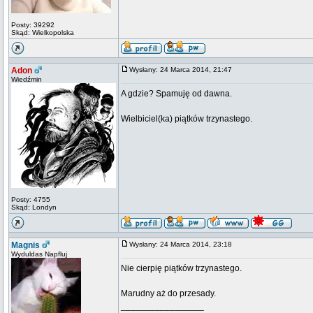
Posty: 39292
Skąd: Wielkopolska
Adon
Wysłany: 24 Marca 2014, 21:47
Wiedźmin
A gdzie? Spamuję od dawna.
Wielbiciel(ka) piątków trzynastego.
Posty: 4755
Skąd: Londyn
Magnis
Wysłany: 24 Marca 2014, 23:18
Wyduldas Napfluj
Nie cierpię piątków trzynastego.
Marudny aż do przesady.
_________________