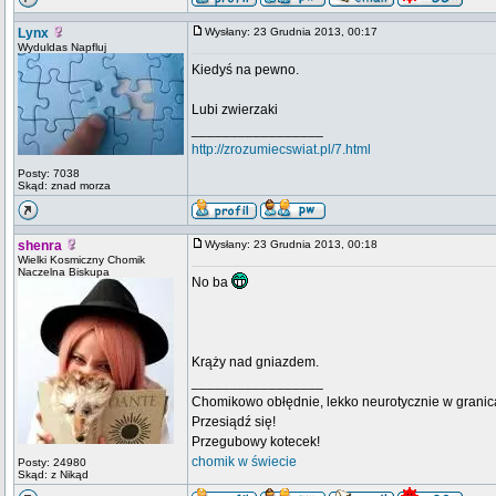
Lynx
Wysłany: 23 Grudnia 2013, 00:17
Wyduldas Napfluj
Kiedyś na pewno.
Lubi zwierzaki
_________________
http://zrozumiecswiat.pl/7.html
Posty: 7038
Skąd: znad morza
shenra
Wysłany: 23 Grudnia 2013, 00:18
Wielki Kosmiczny Chomik
Naczelna Biskupa
No ba
Krąży nad gniazdem.
_________________
Chomikowo obłędnie, lekko neurotycznie w granica
Przesiądź się!
Przegubowy kotecek!
chomik w świecie
Posty: 24980
Skąd: z Nikąd