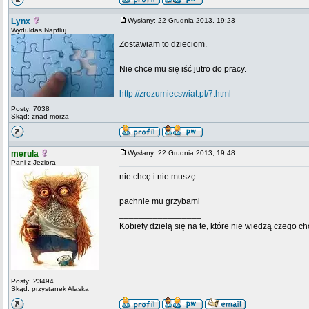
Lynx
Wysłany: 22 Grudnia 2013, 19:23
Wyduldas Napfluj
Zostawiam to dzieciom.
Nie chce mu się iść jutro do pracy.
_________________
http://zrozumiecswiat.pl/7.html
Posty: 7038
Skąd: znad morza
merula
Wysłany: 22 Grudnia 2013, 19:48
Pani z Jeziora
nie chcę i nie muszę
pachnie mu grzybami
_________________
Kobiety dzielą się na te, które nie wiedzą czego ch
Posty: 23494
Skąd: przystanek Alaska