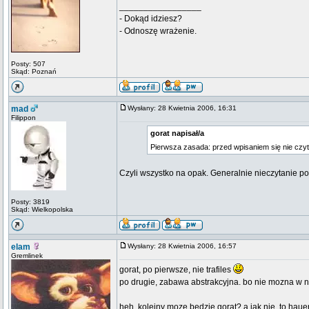
_________________
- Dokąd idziesz?
- Odnoszę wrażenie.
Posty: 507
Skąd: Poznań
mad
Wysłany: 28 Kwietnia 2006, 16:31
Filippon
gorat napisał/a
Pierwsza zasada: przed wpisaniem się nie cz
Czyli wszystko na opak. Generalnie nieczytanie po
Posty: 3819
Skąd: Wielkopolska
elam
Wysłany: 28 Kwietnia 2006, 16:57
Gremlinek
gorat, po pierwsze, nie trafiles
po drugie, zabawa abstrakcyjna. bo nie mozna w n
heh, kolejny moze bedzie gorat? a jak nie, to haue