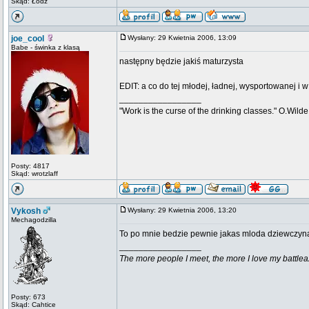
Skąd: Łódź
joe_cool
Wysłany: 29 Kwietnia 2006, 13:09
Babe - świnka z klasą
następny będzie jakiś maturzysta
EDIT: a co do tej młodej, ładnej, wysportowanej i
_________________
"Work is the curse of the drinking classes." O.Wilde
Posty: 4817
Skąd: wrotzlaff
Vykosh
Wysłany: 29 Kwietnia 2006, 13:20
Mechagodzilla
To po mnie bedzie pewnie jakas mloda dziewczyna
_________________
The more people I meet, the more I love my battlea
Posty: 673
Skąd: Cahtice