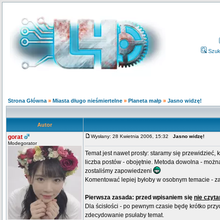
Szuk
Strona Główna
»
Miasta długo nieśmiertelne
»
Planeta małp
»
Jasno widzę!
Autor
gorat
Wysłany: 28 Kwietnia 2006, 15:32
Jasno widzę!
Modegorator
Temat jest nawet prosty: staramy się przewidzieć, 
liczba postów - obojętnie. Metoda dowolna - można
zostaliśmy zapowiedzeni
Komentować lepiej byłoby w osobnym temacie - z
Pierwsza zasada: przed wpisaniem się
nie czyt
Dla ścisłości - po pewnym czasie będę krótko przyc
zdecydowanie psułaby temat.