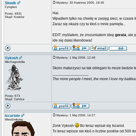
Słowik
Wysłany: 30 Kwietnia 2006, 19:30
Cynglarz
Hai.
Posty: 4931
Skąd: Kraków
Wpadłem tylko na chwilę w zasięg sieci, w czasie 
Zaraz się okaże czy tu ktoś o mnie pamięta...
EDIT: myślałem, że zrozumiałem ideę
gorata
, ale
ide się dalej łikendować
Vykosh
Wysłany: 1 Maj 2006, 12:49
Mechagodzilla
Skoro maturzysci sa tak oblegani to moze bedzie te
_________________
The more people I meet, the more I love my battlea
Posty: 673
Skąd: Cahtice
Iscariote
Wysłany: 1 Maj 2006, 14:27
Wiedźmikołaj
Zonk Vykosh
Bo teraz wpisał się Iscariot.
To teraz wpisze sie ktoś o liczbie postów od 500 