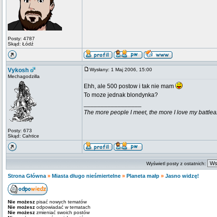
Posty: 4787
Skąd: Łódź
Vykosh
Wysłany: 1 Maj 2006, 15:00
Mechagodzilla
Ehh, ale 500 postow i tak nie mam
To moze jednak blondynka?
_________________
The more people I meet, the more I love my battlea
Posty: 673
Skąd: Cahtice
Wyświetl posty z ostatnich:
Strona Główna
»
Miasta długo nieśmiertelne
»
Planeta małp
»
Jasno widzę!
Nie możesz
pisać nowych tematów
Nie możesz
odpowiadać w tematach
Nie możesz
zmieniać swoich postów