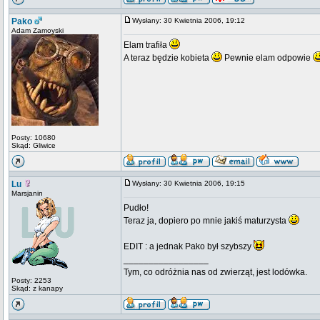
Pako
Wysłany: 30 Kwietnia 2006, 19:12
Adam Zamoyski
Elam trafiła
A teraz będzie kobieta
Pewnie elam odpowie
Posty: 10680
Skąd: Gliwice
Lu
Wysłany: 30 Kwietnia 2006, 19:15
Marsjanin
Pudło!
Teraz ja, dopiero po mnie jakiś maturzysta
EDIT : a jednak Pako był szybszy
_________________
Tym, co odróżnia nas od zwierząt, jest lodówka.
Posty: 2253
Skąd: z kanapy