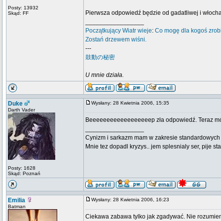
Posty: 13932
Pierwsza odpowiedź będzie od gadatliwej i włoch
Skąd: FF
_________________
Początkujący
Wiatr wieje
:
Co mogę dla kogoś zrob
Zostań drzewem wiśni.
---
鼓動の秘密
U mnie działa.
Duke
Wysłany: 28 Kwietnia 2006, 15:35
Darth Vader
Beeeeeeeeeeeeeeeeeep zła odpowiedź. Teraz mój ty
_________________
Cynizm i sarkazm mam w zakresie standardowych usł
Mnie tez dopadl kryzys.. jem splesnialy ser, pije s
Posty: 1628
Skąd: Poznań
Emilia
Wysłany: 28 Kwietnia 2006, 16:23
Batman
Ciekawa zabawa tylko jak zgadywać. Nie rozumi