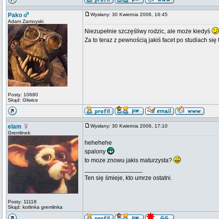
Pako
Wysłany: 30 Kwietnia 2006, 16:45
Adam Zamoyski
Niezupełnie szczęśliwy rodzic, ale może kiedyś
Za to teraz z pewnością jakiś facet po studiach się 
Posty: 10680
Skąd: Gliwice
elam
Wysłany: 30 Kwietnia 2006, 17:10
Gremlinek
hehehehe
spalony
to moze znowu jakis maturzysta?
_________________
Ten się śmieje, kto umrze ostatni.
Posty: 11118
Skąd: kotlinka gremlinka