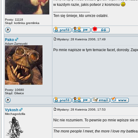
w kazdym razie, jakis potwor z kosmosu
_________________
Ten się śmieje, kto umrze ostatni.
Posty: 11118
Skąd: kotlinka gremlinka
Pako
Wysłany: 28 Kwietnia 2006, 17:49
Adam Zamoyski
Po mnie napisze w tym temacie facet, dorosły. Zap
Posty: 10680
Skąd: Gliwice
Vykosh
Wysłany: 28 Kwietnia 2006, 17:53
Mechagodzilla
Nic nie rozumiem. To pewnie po mnie wpisze sie 
_________________
The more people I meet, the more I love my battlea