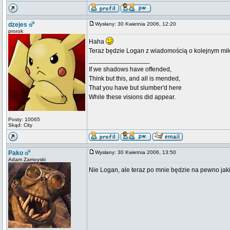
dzejes
Wysłany: 30 Kwietnia 2006, 12:20
prorok
Haha
Teraz będzie Logan z wiadomością o kolejnym mił
_________________
If we shadows have offended,
Think but this, and all is mended,
That you have but slumber'd here
While these visions did appear.
Posty: 10065
Skąd: City
Pako
Wysłany: 30 Kwietnia 2006, 13:50
Adam Zamoyski
Nie Logan, ale teraz po mnie będzie na pewno jakiś