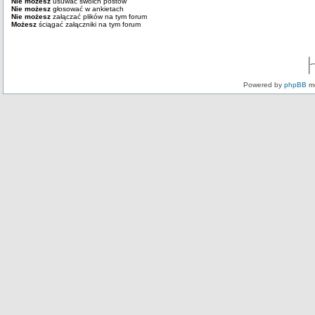
Nie możesz
usuwać swoich postów
Nie możesz
głosować w ankietach
Nie możesz
załączać plików na tym forum
Możesz
ściągać załączniki na tym forum
Powered by
phpBB
mo