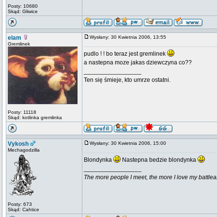
Posty: 10680
Skąd: Gliwice
elam
Wysłany: 30 Kwietnia 2006, 13:55
Gremlinek
pudlo ! ! bo teraz jest gremlinek
a nastepna moze jakas dziewczyna co??
_________________
Ten się śmieje, kto umrze ostatni.
Posty: 11118
Skąd: kotlinka gremlinka
Vykosh
Wysłany: 30 Kwietnia 2006, 15:00
Mechagodzilla
Blondynka
Nastepna bedzie blondynka
_________________
The more people I meet, the more I love my battlea
Posty: 673
Skąd: Cahtice