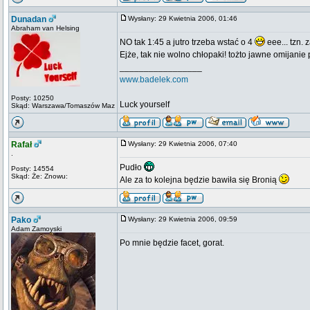
Dunadan
Wysłany: 29 Kwietnia 2006, 01:46
Abraham van Helsing
NO tak 1:45 a jutro trzeba wstać o 4
eee... tzn. 
Ejże, tak nie wolno chłopaki! tożto jawne omijani
_________________
www.badelek.com
Posty: 10250
Luck yourself
Skąd: Warszawa/Tomaszów Maz
Rafał
Wysłany: 29 Kwietnia 2006, 07:40
.
Pudło
Posty: 14554
Skąd: Że: Znowu:
Ale za to kolejna będzie bawiła się Bronią
Pako
Wysłany: 29 Kwietnia 2006, 09:59
Adam Zamoyski
Po mnie będzie facet, gorat.