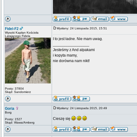
Fidel-F2
Wysłany: 24 Listopada 2015, 15:51
Wysoki Kapłan Kościoła
Latającego Fidela
I to jest ładne. Nie mam uwag.
_________________
Jesteśmy z And alpakami
i kopyta mamy,
nie dorówna nam nikt!
Posty: 37804
Skąd: Sandomierz
Goria
Wysłany: 24 Listopada 2015, 20:49
Borg
Cieszę się
Posty: 1527
Skąd: Wawa/Amberg