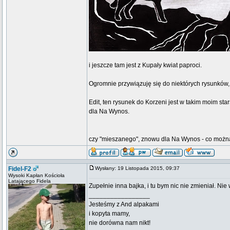
i jeszcze tam jest z Kupały kwiat paproci.
Ogromnie przywiązuję się do niektórych rysunków, 
Edit, ten rysunek do Korzeni jest w takim moim star
dla Na Wynos.
czy "mieszanego", znowu dla Na Wynos - co można p
Fidel-F2
Wysłany: 19 Listopada 2015, 09:37
Wysoki Kapłan Kościoła
Latającego Fidela
Zupełnie inna bajka, i tu bym nic nie zmieniał. Nie
_________________
Jesteśmy z And alpakami
i kopyta mamy,
nie dorówna nam nikt!