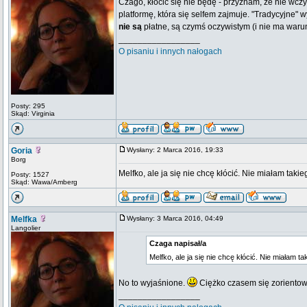
Czago, kłócić się nie będę - przyznam, że nie wcz
platformę, która się selfem zajmuje. "Tradycyjne" 
nie są
płatne, są czymś oczywistym (i nie ma warunku
_________________
O pisaniu i innych nałogach
Posty: 295
Skąd: Virginia
Goria
Wysłany: 2 Marca 2016, 19:33
Borg
Melfko, ale ja się nie chcę kłócić. Nie miałam tak
Posty: 1527
Skąd: Wawa/Amberg
Melfka
Wysłany: 3 Marca 2016, 04:49
Langolier
Czaga napisał/a
Melfko, ale ja się nie chcę kłócić. Nie miałam 
No to wyjaśnione.
Ciężko czasem się zorientować
_________________