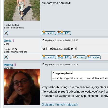
nie dorówna nam nikt!
Posty: 37804
Skąd: Sandomierz
Goria
Wysłany: 2 Marca 2016, 14:12
Borg
jeśli możesz, sprawdź priv!
Posty: 1527
Skąd: Wawa/Amberg
Melfka
Wysłany: 2 Marca 2016, 17:04
Langolier
Czaga napisał/a
Niestety ciągle wlecze się za nami łatka selfpub
Przy self-publishingu nie ma znaczenia, czy płaciłaś
nie wydałaś przez "tradycyjnego wydawcę", czyli wy
"Płacenie za wydanie" to "vanity publishing" - kie
_________________
O pisaniu i innych nałogach