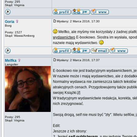
Posty: 295
Skąd: Virginia
Goria
Wysłany: 2 Marca 2016, 17:30
Borg
Melfko, ale myśmy nie korzystały z żadnej platf
Posty: 1527
Skąd: Wawa/Amberg
wydawnictwo
E-bookowo. Siostra im wysłała, spodo
nazwie mają wydawnictwo.
Melfka
Wysłany: 2 Marca 2016, 17:37
Langolier
E-bookowo nie jest tradycyjnym wydawnictwem, jes
W nazwie może i mają wydawnictwo, ale z dodatki
Normalny wydawca nie zamieszcza takich tekstów n
atrakcyjnych cenach. Przygotowujemy także publi
swojej Książki.[/]
W tradycyjnym wydawnictwie redakcja, korekta, skła
nich zrezygnować.
Swoją drogą, self nie musi być "zły". Wielu selfów
Posty: 295
Skąd: Virginia
Edit:
Jeszcze z ich strony:
2. Jesteś
self-publisherem
, a my jedynie Twoim d