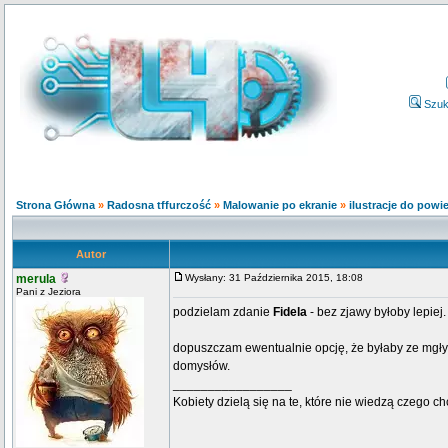
Szuk
Strona Główna
»
Radosna tffurczość
»
Malowanie po ekranie
»
ilustracje do powi
Autor
merula
Wysłany: 31 Października 2015, 18:08
Pani z Jeziora
podzielam zdanie
Fidela
- bez zjawy byłoby lepiej.
dopuszczam ewentualnie opcję, że byłaby ze mgły u
domysłów.
_________________
Kobiety dzielą się na te, które nie wiedzą czego ch