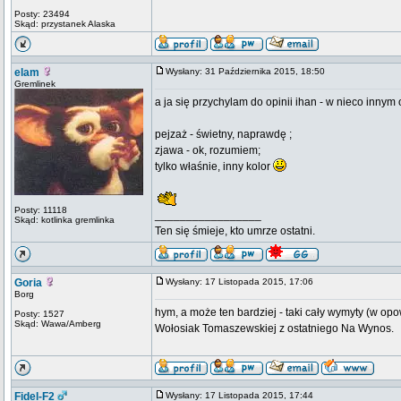
Posty: 23494
Skąd: przystanek Alaska
elam
Wysłany: 31 Października 2015, 18:50
Gremlinek
a ja się przychylam do opinii ihan - w nieco inny
pejzaż - świetny, naprawdę ;
zjawa - ok, rozumiem;
tylko właśnie, inny kolor
Posty: 11118
_________________
Skąd: kotlinka gremlinka
Ten się śmieje, kto umrze ostatni.
Goria
Wysłany: 17 Listopada 2015, 17:06
Borg
hym, a może ten bardziej - taki cały wymyty (w op
Posty: 1527
Skąd: Wawa/Amberg
Wołosiak Tomaszewskiej z ostatniego Na Wynos.
Fidel-F2
Wysłany: 17 Listopada 2015, 17:44