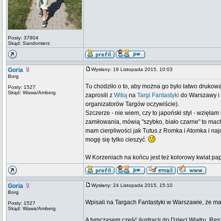
Posty: 37804
Skąd: Sandomierz
Goria
Wysłany: 19 Listopada 2015, 10:03
Borg
Tu chodziło o to, aby można go było łatwo drukowa
Posty: 1527
Skąd: Wawa/Amberg
zaprosili z
Witią
na
Targi Fantastyki
do Warszawy i 
organizatorów Targów oczywiście).
Szczerze - nie wiem, czy to japoński styl - wzięła
zamiłowania, mówią "szybko, biało czarne" to mach
mam cierpliwości jak Tutus z Romka i Atomka i naj
mogę się tylko cieszyć.
W Korzeniach na końcu jest też kolorowy kwiat pap
Goria
Wysłany: 24 Listopada 2015, 15:10
Borg
Wpisali na Targach Fantastyki w Warszawie, że m
Posty: 1527
Skąd: Wawa/Amberg
A tymczasem część ilustracji do Dzieci Wiatru. Res