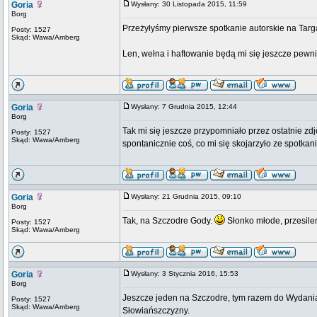
Goria
Wysłany: 30 Listopada 2015, 11:59
Borg
Przeżyłyśmy pierwsze spotkanie autorskie na Targach
Posty: 1527
Skąd: Wawa/Amberg
Len, wełna i haftowanie będą mi się jeszcze pewnie
Goria
Wysłany: 7 Grudnia 2015, 12:44
Borg
Tak mi się jeszcze przypomniało przez ostatnie zdj
Posty: 1527
Skąd: Wawa/Amberg
spontanicznie coś, co mi się skojarzyło ze spotkan
Goria
Wysłany: 21 Grudnia 2015, 09:10
Borg
Tak, na Szczodre Gody.
Słonko młode, przesile
Posty: 1527
Skąd: Wawa/Amberg
Goria
Wysłany: 3 Stycznia 2016, 15:53
Borg
Jeszcze jeden na Szczodre, tym razem do Wydania s
Posty: 1527
Skąd: Wawa/Amberg
Słowiańszczyzny.