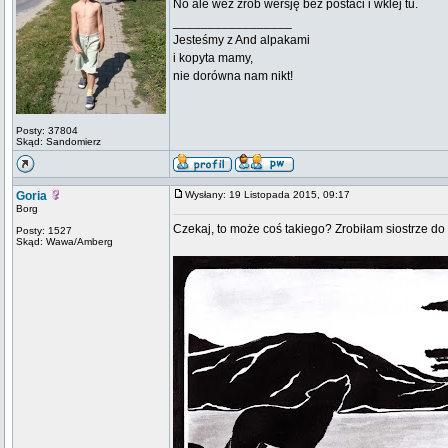
No ale weź zrób wersję bez postaci i wklej tu.
_________________
Jesteśmy z And alpakami
i kopyta mamy,
nie dorówna nam nikt!
Posty: 37804
Skąd: Sandomierz
Goria
Wysłany: 19 Listopada 2015, 09:17
Borg
Czekaj, to może coś takiego? Zrobiłam siostrze do
Posty: 1527
Skąd: Wawa/Amberg