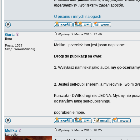
ingerujemy w Twój tekst w żaden sposób.
_________________
O pisaniu i innych nałogach
Goria
Wysłany: 2 Marca 2016, 17:46
Borg
Melfko - przecież tam jest jasno napisane:
Posty: 1527
Skąd: Wawa/Amberg
Drogi do publikacji są
dwie
:
1.
Wysyłasz nam tekst jako autor,
my go oceniamy,
2.
Jesteś self-publisherem, a my jedynie Twoim dyst
Kurczaki - DWIE drogi nie JEDNA. Myśmy nie posz
dostałyśmy łatkę self-publishingu.
pogrubienie moje.
Melfka
Wysłany: 2 Marca 2016, 18:25
Langolier