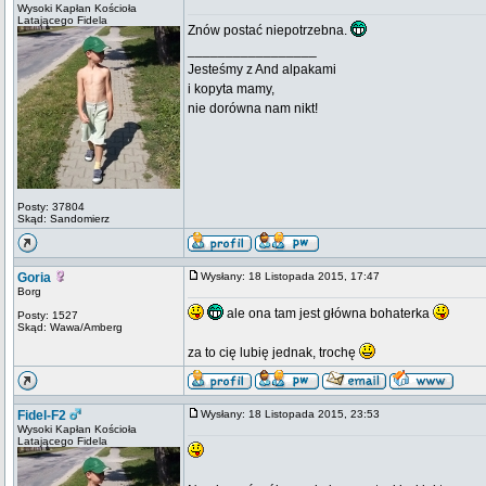
Wysoki Kapłan Kościoła
Latającego Fidela
Znów postać niepotrzebna.
_________________
Jesteśmy z And alpakami
i kopyta mamy,
nie dorówna nam nikt!
Posty: 37804
Skąd: Sandomierz
Goria
Wysłany: 18 Listopada 2015, 17:47
Borg
ale ona tam jest główna bohaterka
Posty: 1527
Skąd: Wawa/Amberg
za to cię lubię jednak, trochę
Fidel-F2
Wysłany: 18 Listopada 2015, 23:53
Wysoki Kapłan Kościoła
Latającego Fidela