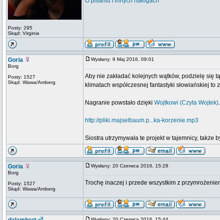
O pisaniu i innych nałogach
Posty: 295
Skąd: Virginia
Goria
Wysłany: 9 Maj 2016, 09:01
Borg
Aby nie zakładać kolejnych wątków, podzielę się tą
Posty: 1527
Skąd: Wawa/Amberg
klimatach współczesnej fantastyki słowiańskiej t
Nagranie powstało dzięki
Wojtkowi (Czyta Wojtek)
.
http://pliki.majselbaum.p...ka-korzenie.mp3
Siostra utrzymywała te projekt w tajemnicy, także
Goria
Wysłany: 20 Czerwca 2016, 15:28
Borg
Trochę inaczej i przede wszystkim z przymrożeniem
Posty: 1527
Skąd: Wawa/Amberg
Wysłany: 20 Czerwca 2016, 15:44