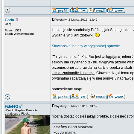
Goria
Wysłany: 2 Marca 2016, 13:46
Borg
Ilustracje się spodobały Próżnej jak Smaug. I dobr
Posty: 1527
Skąd: Wawa/Amberg
wydanie Witii ani złotówki.
.
Słowiańska fantasy w oryginalnej oprawie
"To tyle narzekań. Książka jest wciągająca, mimo
szkody dla czytanego tekstu. Wygrywa przede wszys
przeniesionej co prawda na karty e-booka w skali
klimat znakomite ilustracje
. Głównie dzięki temu o
oryginalna i zdarzają się w niej pomysły naprawdę
podkreślenie moje.
Fidel-F2
Wysłany: 2 Marca 2016, 13:52
Wysoki Kapłan Kościoła
Latającego Fidela
można dostać gdzieś jakąś próbkę, z dziesięć stro
_________________
Jesteśmy z And alpakami
i kopyta mamy,