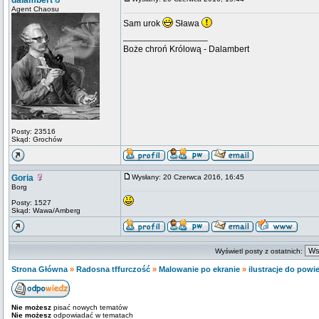
dalambert
Agent Chaosu
Sam urok
Sława
_________________
Boże chroń Królową - Dalambert
Posty: 23516
Skąd: Grochów
Goria
Wysłany: 20 Czerwca 2016, 16:45
Borg
Posty: 1527
Skąd: Wawa/Amberg
Wyświetl posty z ostatnich:
Strona Główna
»
Radosna tffurczość
»
Malowanie po ekranie
»
ilustracje do powi
Nie możesz
pisać nowych tematów
Nie możesz
odpowiadać w tematach