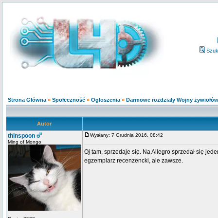
Szuk
Strona Główna
»
Społeczność
»
Ogłoszenia
»
Darmowe rozdziały Wojny żywiołó
Autor
thinspoon
Wysłany: 7 Grudnia 2016, 08:42
Ming of Mongo
Oj tam, sprzedaje się. Na Allegro sprzedał się j
egzemplarz recenzencki, ale zawsze.