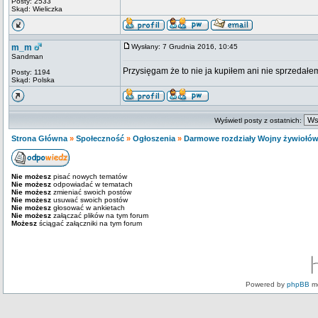
Posty: 2533
Skąd: Wieliczka
m_m
Wysłany: 7 Grudnia 2016, 10:45
Sandman
Przysięgam że to nie ja kupiłem ani nie sprzedałe
Posty: 1194
Skąd: Polska
Wyświetl posty z ostatnich:
Strona Główna
»
Społeczność
»
Ogłoszenia
»
Darmowe rozdziały Wojny żywiołó
Nie możesz
pisać nowych tematów
Nie możesz
odpowiadać w tematach
Nie możesz
zmieniać swoich postów
Nie możesz
usuwać swoich postów
Nie możesz
głosować w ankietach
Nie możesz
załączać plików na tym forum
Możesz
ściągać załączniki na tym forum
Powered by
phpBB
mo