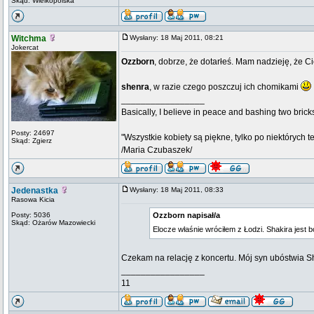
Skąd: Wielkopolska
Witchma
Wysłany: 18 Maj 2011, 08:21
Jokercat
Ozzborn
, dobrze, że dotarłeś. Mam nadzieję, że C
shenra
, w razie czego poszczuj ich chomikami
_________________
Basically, I believe in peace and bashing two brick
Posty: 24697
"Wszystkie kobiety są piękne, tylko po niektórych t
Skąd: Zgierz
/Maria Czubaszek/
Jedenastka
Wysłany: 18 Maj 2011, 08:33
Rasowa Kicia
Posty: 5036
Ozzborn napisał/a
Skąd: Ożarów Mazowiecki
Elocze właśnie wróciłem z Łodzi. Shakira jest 
Czekam na relację z koncertu. Mój syn ubóstwia S
_________________
11