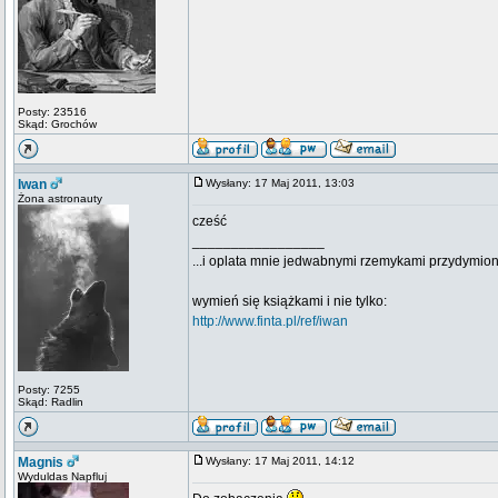
Posty: 23516
Skąd: Grochów
Iwan
Wysłany: 17 Maj 2011, 13:03
Żona astronauty
cześć
_________________
...i oplata mnie jedwabnymi rzemykami przydymion
wymień się książkami i nie tylko:
http://www.finta.pl/ref/iwan
Posty: 7255
Skąd: Radlin
Magnis
Wysłany: 17 Maj 2011, 14:12
Wyduldas Napfluj