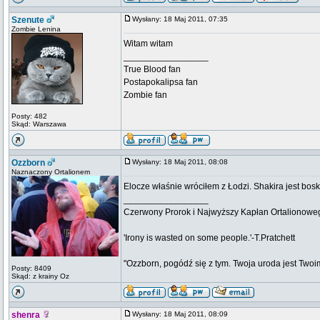
Szenute
Wysłany: 18 Maj 2011, 07:35
Zombie Lenina
Witam witam
_________________
True Blood fan
Postapokalipsa fan
Zombie fan
Posty: 482
Skąd: Warszawa
Ozzborn
Wysłany: 18 Maj 2011, 08:08
Naznaczony Ortalionem
Elocze właśnie wróciłem z Łodzi. Shakira jest bos
_________________
Czerwony Prorok i Najwyższy Kapłan Ortalionow
'Irony is wasted on some people.'-T.Pratchett
"Ozzborn, pogódź się z tym. Twoja uroda jest Twoi
Posty: 8409
Skąd: z krainy Oz
shenra
Wysłany: 18 Maj 2011, 08:09