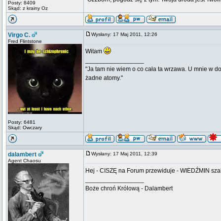
Posty: 8409
Skąd: z krainy Oz
Virgo C.
Wysłany: 17 Maj 2011, 12:26
Fred Flintstone
Witam
_________________
"Ja tam nie wiem o co cała ta wrzawa. U mnie w d
żadne atomy."
Posty: 6481
Skąd: Owczary
dalambert
Wysłany: 17 Maj 2011, 12:39
Agent Chaosu
Hej - CISZĘ na Forum przewiduje - WIEDŹMIN szale
_________________
Boże chroń Królową - Dalambert