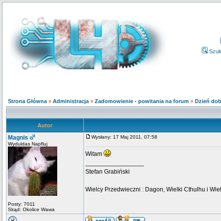
Szuk
Strona Główna
»
Administracja
»
Zadomowienie - powitania na forum
»
Dzień dobr
Autor
Magnis
Wysłany: 17 Maj 2011, 07:58
Wyduldas Napfluj
Witam
_________________
Stefan Grabiński
Wielcy Przedwieczni : Dagon, Wielki Cthulhu i Wiel
Posty: 7011
Skąd: Okolice Wawa