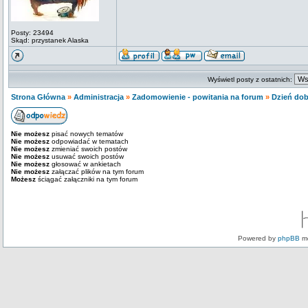
Posty: 23494
Skąd: przystanek Alaska
Wyświetl posty z ostatnich:
Strona Główna
»
Administracja
»
Zadomowienie - powitania na forum
»
Dzień dobr
Nie możesz
pisać nowych tematów
Nie możesz
odpowiadać w tematach
Nie możesz
zmieniać swoich postów
Nie możesz
usuwać swoich postów
Nie możesz
głosować w ankietach
Nie możesz
załączać plików na tym forum
Możesz
ściągać załączniki na tym forum
Powered by
phpBB
mo