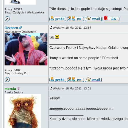
"Nie dorastaj, to jest gupie i nie daje się cofnąć. P
Posty: 10317
Skąd: Zagłębie i Wielkopolska
Ozzborn
Wysłany: 18 Maj 2011, 12:34
Naznaczony Ortalionem
tak
_________________
Czerwony Prorok i Najwyższy Kapłan Ortalionow
'Irony is wasted on some people.'-T.Pratchett
"Ozzborn, pogódź się z tym. Twoja uroda jest Twoi
Posty: 8409
Skąd: z krainy Oz
merula
Wysłany: 18 Maj 2011, 13:01
Pani z Jeziora
Yellow
zmęęęęczoooonaaaaa jeeeesteeeeem...
_________________
Kobiety dzielą się na te, które nie wiedzą czego ch