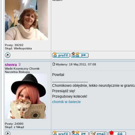
Posty: 39292
Skąd: Wielkopolska
shenra
Wysłany: 18 Maj 2011, 07:08
Wielki Kosmiczny Chomik
Naczelna Biskupa
Powitał
_________________
Chomikowo obłędnie, lekko neurotycznie w granica
Przesiądź się!
Przegubowy kotecek!
chomik w świecie
Posty: 24980
Skąd: z Nikąd