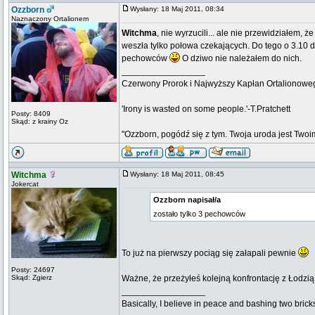
Ozzborn
Wysłany: 18 Maj 2011, 08:34
Naznaczony Ortalionem
Witchma
, nie wyrzucili... ale nie przewidziałem
weszła tylko połowa czekających. Do tego o 3.10 d
pechowców
O dziwo nie należałem do nich.
_________________
Czerwony Prorok i Najwyższy Kapłan Ortalionow
'Irony is wasted on some people.'-T.Pratchett
Posty: 8409
Skąd: z krainy Oz
"Ozzborn, pogódź się z tym. Twoja uroda jest Twoi
Witchma
Wysłany: 18 Maj 2011, 08:45
Jokercat
Ozzborn napisał/a
zostało tylko 3 pechowców
To już na pierwszy pociąg się załapali pewnie
Posty: 24697
Skąd: Zgierz
Ważne, że przeżyłeś kolejną konfrontację z Łodzi
_________________
Basically, I believe in peace and bashing two brick