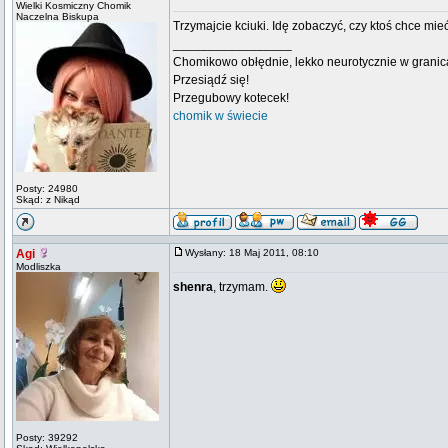
Wielki Kosmiczny Chomik
Naczelna Biskupa
Trzymajcie kciuki. Idę zobaczyć, czy ktoś chce m
_________________
Chomikowo obłędnie, lekko neurotycznie w granica
Przesiądź się!
Przegubowy kotecek!
chomik w świecie
Posty: 24980
Skąd: z Nikąd
Agi
Wysłany: 18 Maj 2011, 08:10
Modliszka
shenra
, trzymam.
Posty: 39292