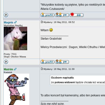
"Wszystkie kobiety są piękne, tylko po niektórych t
/Maria Czubaszek/
Magnis
Wysłany: 18 Maj 2011, 08:52
Wyduldas Napfluj
Witam
_________________
Stefan Grabiński
Wielcy Przedwieczni : Dagon, Wielki Cthulhu i Wiel
Posty: 7011
Skąd: Okolice Wawa
Matrim
Wysłany: 18 Maj 2011, 11:39
Kwiatek
Ozzborn napisał/a
że
połowa widowni
będzie chciała też wraca
To albo koncert był kameralny, albo ten pekaes wie
_________________
Scio me nihil scire.