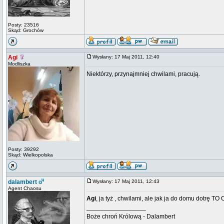
Posty: 23516
Skąd: Grochów
Agi
Wysłany: 17 Maj 2011, 12:40
Modliszka
Niektórzy, przynajmniej chwilami, pracują.
Posty: 39292
Skąd: Wielkopolska
dalambert
Wysłany: 17 Maj 2011, 12:43
Agent Chaosu
Agi
, ja tyż , chwilami, ale jak ja do domu dotrę TO
_________________
Boże chroń Królową - Dalambert