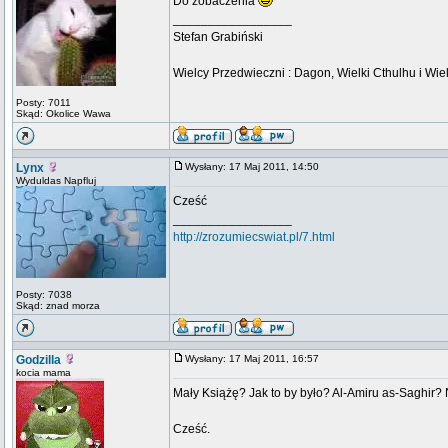
Do zobaczenia
_________________
Stefan Grabiński
Wielcy Przedwieczni : Dagon, Wielki Cthulhu i Wiel
Posty: 7011
Skąd: Okolice Wawa
Lynx
Wysłany: 17 Maj 2011, 14:50
Wyduldas Napfluj
Cześć
_________________
http://zrozumiecswiat.pl/7.html
Posty: 7038
Skąd: znad morza
Godzilla
Wysłany: 17 Maj 2011, 16:57
kocia mama
Mały Książę? Jak to by było? Al-Amiru as-Saghir? N
Cześć.