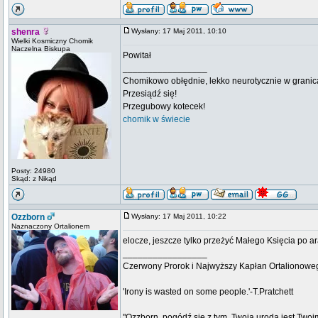
shenra
Wysłany: 17 Maj 2011, 10:10
Wielki Kosmiczny Chomik
Naczelna Biskupa
Powitał
_________________
Chomikowo obłędnie, lekko neurotycznie w granica
Przesiądź się!
Przegubowy kotecek!
chomik w świecie
Posty: 24980
Skąd: z Nikąd
Ozzborn
Wysłany: 17 Maj 2011, 10:22
Naznaczony Ortalionem
elocze, jeszcze tylko przeżyć Małego Księcia po ara
_________________
Czerwony Prorok i Najwyższy Kapłan Ortalionow
'Irony is wasted on some people.'-T.Pratchett
"Ozzborn, pogódź się z tym. Twoja uroda jest Twoi