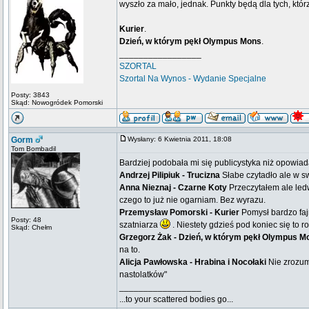
wyszło za mało, jednak. Punkty będą dla tych, którz
Kurier
.
Dzień, w którym pękł Olympus Mons
.
_________________
SZORTAL
Szortal Na Wynos - Wydanie Specjalne
Posty: 3843
Skąd: Nowogródek Pomorski
Gorm
Wysłany: 6 Kwietnia 2011, 18:08
Tom Bombadil
Bardziej podobała mi się publicystyka niż opowiad
Andrzej Pilipiuk - Trucizna
Słabe czytadło ale w sw
Anna Nieznaj - Czarne Koty
Przeczytałem ale ledw
czego to już nie ogarniam. Bez wyrazu.
Przemysław Pomorski - Kurier
Pomysł bardzo faj
Posty: 48
szatniarza
. Niestety gdzieś pod koniec się to r
Skąd: Chełm
Grzegorz Żak - Dzień, w którym pękł Olympus M
na to.
Alicja Pawłowska - Hrabina i Nocołaki
Nie zrozumi
nastolatków"
_________________
...to your scattered bodies go...