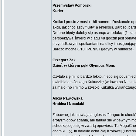
Przemysław Pomorski
Kurier
Krótko i prosto z mostu - hit numeru. Doskonałe o
akcji, jak chociażby "Koty" a refleksji). Bardzo, b
Drobne błędy dałoby się usunąć w redakcji (1. za
perspektywą śmierci w ciagu 48 godzin jest bohat
przypadkowymi spotkaniami na ulicy i następujący
Bardzo mocne 8/10 i
PUNKT
(jedyny w numerze)
Grzegorz Zak
Dzień, w którym pękł Olympus Mons
Czytało się mi to bardzo lekko, nieco się pouśmie
uwielbiałem Jerzego Kukuczkę (wdowa po Nim miesz
za mało (no i mimo wszystko Kukułka wykańczający 
Alicja Pawłowska
Hrabina I Nocołaki
Zabawne, jak mawiają anglosasi "tongue in cheek
erotyzm opowiadania, ale fabuła się w pewnym mom
schodzącego się w zwartą opowieść. Tu MegaChomik
chomiki ...;-), tu dalekie echa Złej Królowej (luste