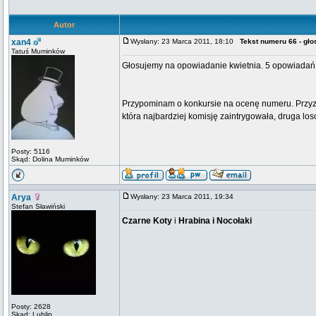
Autor
xan4
Wysłany: 23 Marca 2011, 18:10
Tekst numeru 66 - gł
Tatuś Muminków
Głosujemy na opowiadanie kwietnia. 5 opowiadań 
Przypominam o konkursie na ocenę numeru. Przyzn
która najbardziej komisję zaintrygowała, druga 
Posty: 5116
Skąd: Dolina Muminków
Arya
Wysłany: 23 Marca 2011, 19:34
Stefan Sławiński
Czarne Koty
i
Hrabina i Nocołaki
Posty: 2628
Skąd: Lublin