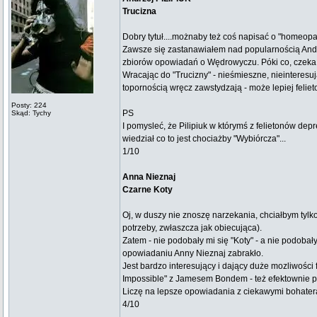
Trucizna
Dobry tytuł....możnaby też coś napisać o "homeop
Zawsze się zastanawiałem nad popularnością Andr
zbiorów opowiadań o Wędrowyczu. Póki co, czeka na
Wracając do "Trucizny" - nieśmieszne, nieinteresu
topornością wręcz zawstydzają - może lepiej felieto
Posty: 224
PS
Skąd: Tychy
I pomysleć, że Pilipiuk w którymś z felietonów depr
wiedział co to jest chociażby "Wybiórcza"...
1/10
Anna Nieznaj
Czarne Koty
Oj, w duszy nie znoszę narzekania, chciałbym tylk
potrzeby, zwłaszcza jak obiecująca).
Zatem - nie podobały mi się "Koty" - a nie podobał
opowiadaniu Anny Nieznaj zabrakło.
Jest bardzo interesujący i dający duże mozliwośc
Impossible" z Jamesem Bondem - też efektownie po
Liczę na lepsze opowiadania z ciekawymi bohatera
4/10