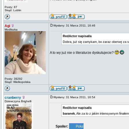
Posty: 87
Skąd: Lublin
Agi
Wysłany: 31 Marca 2011, 16:46
Modliszka
RedActor napisał/a
Dobra, już się zamykam, bo zaraz oberwę za 
A to wy już nie o literaturze dyskutujecie?
Posty: 39292
Skąd: Wielkopolska
cranberry
Wysłany: 31 Marca 2011, 16:54
Dziewczyna Brighelli
RedActor napisał/a
baranek
, Ale za to z jakim intensywnym finałem
Spoiler: