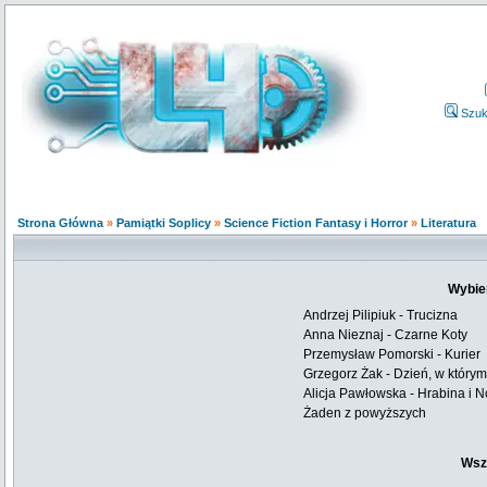
Szuk
Strona Główna
»
Pamiątki Soplicy
»
Science Fiction Fantasy i Horror
»
Literatura
Wybie
Andrzej Pilipiuk - Trucizna
Anna Nieznaj - Czarne Koty
Przemysław Pomorski - Kurier
Grzegorz Żak - Dzień, w który
Alicja Pawłowska - Hrabina i N
Żaden z powyższych
Wsz