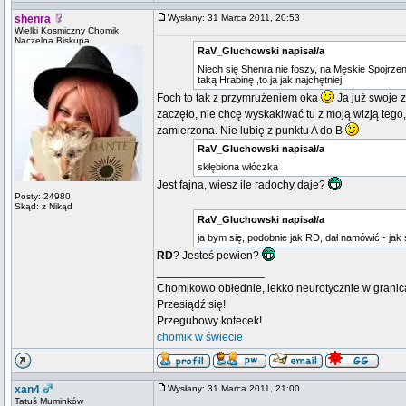
shenra
Wysłany: 31 Marca 2011, 20:53
Wielki Kosmiczny Chomik
Naczelna Biskupa
RaV_Gluchowski napisał/a
Niech się Shenra nie foszy, na Męskie Spojrzen
taką Hrabinę ,to ja jak najchętniej
Foch to tak z przymrużeniem oka
Ja już swoje z
zaczęło, nie chcę wyskakiwać tu z moją wizją tego
zamierzona. Nie lubię z punktu A do B
RaV_Gluchowski napisał/a
skłębiona włóczka
Jest fajna, wiesz ile radochy daje?
Posty: 24980
Skąd: z Nikąd
RaV_Gluchowski napisał/a
ja bym się, podobnie jak RD, dał namówić - jak
RD
? Jesteś pewien?
_________________
Chomikowo obłędnie, lekko neurotycznie w granica
Przesiądź się!
Przegubowy kotecek!
chomik w świecie
xan4
Wysłany: 31 Marca 2011, 21:00
Tatuś Muminków