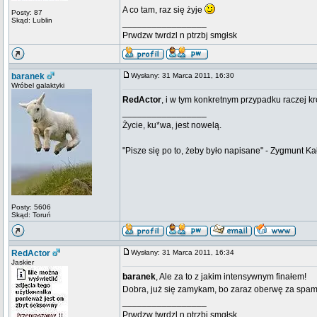
A co tam, raz się żyje
Posty: 87
Skąd: Lublin
_________________
Prwdzw twrdzl n ptrzbj smgłsk
baranek
Wysłany: 31 Marca 2011, 16:30
Wróbel galaktyki
RedActor
, i w tym konkretnym przypadku raczej kr
_________________
Życie, ku*wa, jest nowelą.
"Pisze się po to, żeby było napisane" - Zygmunt Ka
Posty: 5606
Skąd: Toruń
RedActor
Wysłany: 31 Marca 2011, 16:34
Jaskier
baranek
, Ale za to z jakim intensywnym finałem!
Dobra, już się zamykam, bo zaraz oberwę za spam
_________________
Prwdzw twrdzl n ptrzbj smgłsk