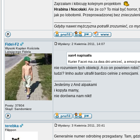
Zajrzałam i kibicuję kolejnym projektom
Hrabina i Nocołaki
. Ale że co? To miał być horror,
jak po lobotomii. Przeprowadzonej bez znieczuleni
_________________
Gdyby nawet mężczyzna potrafił zrozumieć, co myśli k
Fidel-F2
Wysłany: 2 Kwietnia 2011, 14:07
Wysoki Kapłan Kościoła
Latającego Fidela
xan4 napisał/a
Kurier Facet ma za dwa dni umrzeć, a emocji w 
nie rozumiem tych obiekcji. A co on powinien robi
ludzi? Imho autor utrafił bardzo celnie z emocjami
_________________
Jesteśmy z And alpakami
i kopyta mamy,
nie dorówna nam nikt!
Posty: 37804
Skąd: Sandomierz
terebka
Wysłany: 3 Kwietnia 2011, 20:41
Filippon
Generalnie numer odrobinę przegadany. Tam, gdzie s