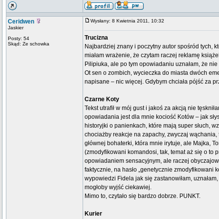
Ceridwen
Wysłany: 8 Kwietnia 2011, 10:32
Jaskier
Trucizna
Posty: 54
Skąd: Ze schowka
Najbardziej znany i poczytny autor spośród tych, k
miałam wrażenie, że czytam raczej reklamę książe
Pilipiuka, ale po tym opowiadaniu uznałam, że nie 
Ot sen o zombich, wycieczka do miasta dwóch eme
napisane – nic więcej. Gdybym chciała pójść za pr
Czarne Koty
Tekst utrafił w mój gust i jakoś za akcją nie tęsk
opowiadania jest dla mnie kociość Kotów – jak s
historyjki o panienkach, które mają super słuch, 
chociażby reakcje na zapachy, zwyczaj wąchania, 
głównej bohaterki, która mnie irytuje, ale Majka, 
(zmodyfikowani komandosi, tak, temat aż się o to p
opowiadaniem sensacyjnym, ale raczej obyczajowy
faktycznie, na hasło „genetycznie zmodyfikowani
wypowiedzi Fidela jak się zastanowiłam, uznałam,
mogłoby wyjść ciekawiej.
Mimo to, czytało się bardzo dobrze. PUNKT.
Kurier