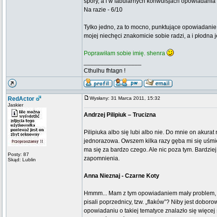
spory, a i w fabularnych konwulsjach opowiadania t
Na razie - 6/10
Tylko jedno, za to mocno, punktujące opowiadanie, 
mojej niechęci znakomicie sobie radzi, a i płodna j
Poprawiłam sobie imię. shenra
_________________
Cthulhu fhtagn !
RedActor
Wysłany: 31 Marca 2011, 15:32
Jaskier
Andrzej Pilipiuk – Trucizna
Pilipiuka albo się lubi albo nie. Do mnie on akurat
jednorazowa. Owszem kilka razy gęba mi się uśmie
ma się za bardzo czego. Ale nic poza tym. Bardzie
Posty: 87
zapomnienia.
Skąd: Lublin
Anna Nieznaj - Czarne Koty
Hmmm... Mam z tym opowiadaniem mały problem, bo 
pisali poprzednicy, tzw. „flaków”? Niby jest doboro
opowiadaniu o takiej tematyce znalazło się więcej 