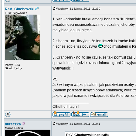
RaV_Gluchowski
Wysłany: 31 Marca 2011, 21:39
Luke Skywalker
1. xan - odnośnie braku emocji bohatera "Kuriera"
świadomości nosiecielstwa nieuleczalnej choroby, ż
mały błąd, do usunięcia.
2. shenra - no, liczyłem że ten foszek to trochę k
niechże sobie też poużywa
choć myślałem o
R
3. Cranberry - no, to się czuje, ze taki pomysł zas
spowolnienia będzie uzasadniona - grunt że wyjści
Posty: 224
wytrwałości !
Skąd: Tychy
PS
Już w innym wątku pisałem, jak podziwiam osoby 
(padłem po trzech lichych opowiadankach) więc tr
jakpierw jest uznanie i wdzięczość dla Autorów za
_________________
Cthulhu fhtagn !
nureczka
Wysłany: 31 Marca 2011, 21:41
Mama Pufcia
RaV_Gluchowski napisał/a