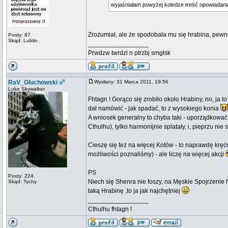
wyjaśniałam powyżej koledze treść opowiadani
Zrozumiał, ale że spodobała mu się hrabina, pewne
Posty: 87
Skąd: Lublin
_________________
Prwdzw twrdzl n ptrzbj smgłsk
RaV_Gluchowski
Wysłany: 31 Marca 2011, 19:56
Luke Skywalker
Fhtagn ! Gorąco się zrobiło około Hrabiny, no, ja t
dał namówić - jak spadać, to z wysokiego konia
A wniosek generalny to chyba taki - uporządkować n
Cthulhu), tylko harmonijnie splatały, i, pieprzu nie
Cieszę się też na więcej Kotów - to naprawdę kręć
możliwości poznaliśmy) - ale liczę na więcej akcji
PS
Posty: 224
Niech się Shenra nie foszy, na Męskie Spojrzenie 
Skąd: Tychy
taką Hrabinę ,to ja jak najchętniej
_________________
Cthulhu fhtagn !