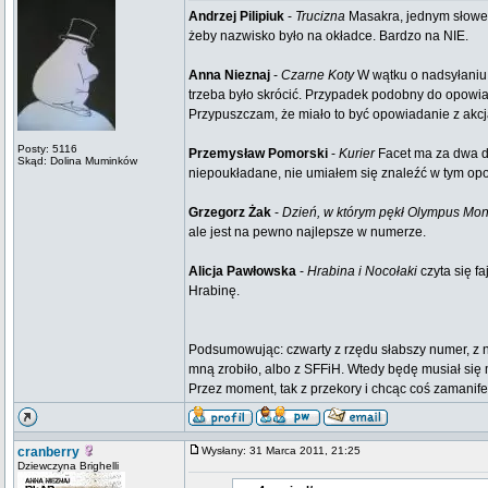
Andrzej Pilipiuk
-
Trucizna
Masakra, jednym słowem
żeby nazwisko było na okładce. Bardzo na NIE.
Anna Nieznaj
-
Czarne Koty
W wątku o nadsyłaniu
trzeba było skrócić. Przypadek podobny do opowi
Przypuszczam, że miało to być opowiadanie z akcj
Posty: 5116
Przemysław Pomorski
-
Kurier
Facet ma za dwa dni
Skąd: Dolina Muminków
niepoukładane, nie umiałem się znaleźć w tym opo
Grzegorz Żak
-
Dzień, w którym pękł Olympus Mo
ale jest na pewno najlepsze w numerze.
Alicja Pawłowska
-
Hrabina i Nocołaki
czyta się f
Hrabinę.
Podsumowując: czwarty z rzędu słabszy numer, z nad
mną zrobiło, albo z SFFiH. Wtedy będę musiał si
Przez moment, tak z przekory i chcąc coś zamani
cranberry
Wysłany: 31 Marca 2011, 21:25
Dziewczyna Brighelli