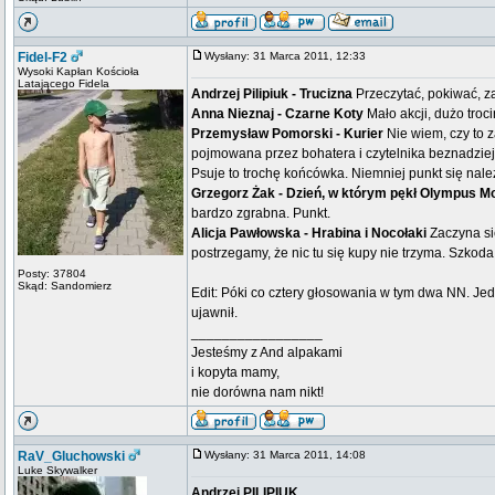
Fidel-F2
Wysłany: 31 Marca 2011, 12:33
Wysoki Kapłan Kościoła
Latającego Fidela
Andrzej Pilipiuk - Trucizna
Przeczytać, pokiwać, 
Anna Nieznaj - Czarne Koty
Mało akcji, dużo troc
Przemysław Pomorski - Kurier
Nie wiem, czy to 
pojmowana przez bohatera i czytelnika beznadzie
Psuje to trochę końcówka. Niemniej punkt się nale
Grzegorz Żak - Dzień, w którym pękł Olympus 
bardzo zgrabna. Punkt.
Alicja Pawłowska - Hrabina i Nocołaki
Zaczyna si
postrzegamy, że nic tu się kupy nie trzyma. Szkod
Posty: 37804
Skąd: Sandomierz
Edit: Póki co cztery głosowania w tym dwa NN. J
ujawnił.
_________________
Jesteśmy z And alpakami
i kopyta mamy,
nie dorówna nam nikt!
RaV_Gluchowski
Wysłany: 31 Marca 2011, 14:08
Luke Skywalker
Andrzej PILIPIUK