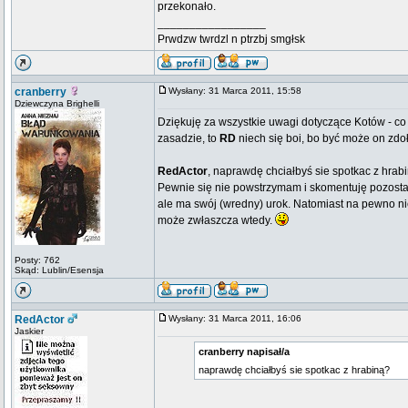
przekonało.
_________________
Prwdzw twrdzl n ptrzbj smgłsk
cranberry
Wysłany: 31 Marca 2011, 15:58
Dziewczyna Brighelli
Dziękuję za wszystkie uwagi dotyczące Kotów - co
zasadzie, to
RD
niech się boi, bo być może on zdo
RedActor
, naprawdę chciałbyś sie spotkac z hra
Pewnie się nie powstrzymam i skomentuję pozostał
ale ma swój (wredny) urok. Natomiast na pewno n
może zwłaszcza wtedy.
Posty: 762
Skąd: Lublin/Esensja
RedActor
Wysłany: 31 Marca 2011, 16:06
Jaskier
cranberry napisał/a
naprawdę chciałbyś sie spotkac z hrabiną?