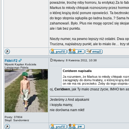
poważnie, trochę niby horroru, tu erotyka) Za to fa
Markus to młody chłopak roznoszony przez hormon
o której krążą dość ponure opowieści. Ta beztrosko 
do tego stopnia ogłupiła go ładna buzia..? Sama 
zahamowań. Było. Plus nie mogę oprzeć się skojarz
ale i tak bez punktu.
Niezły numer, na pewno lepszy niż ostatni. Dwa op
Trucizna, najsłabszy punkt, ale to miało ile… trzy
Fidel-F2
Wysłany: 8 Kwietnia 2011, 10:38
Wysoki Kapłan Kościoła
Latającego Fidela
Ceridwen napisał/a
Ja rozumiem, że Markus to młody chłopak roz
zaciągnięty do domu hrabiny, o której krążą doś
on nie ma nic przeciwko. Żeby do tego stopnia o
oj,
Ceridwen
, jak Ty mało znasz życie, IMHO ten a
_________________
Jesteśmy z And alpakami
i kopyta mamy,
nie dorówna nam nikt!
Posty: 37804
Skąd: Sandomierz