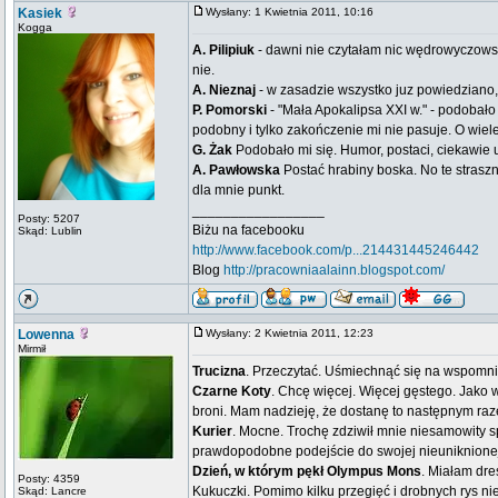
Kasiek
Wysłany: 1 Kwietnia 2011, 10:16
Kogga
A. Pilipiuk
- dawni nie czytałam nic wędrowyczowsk
nie.
A. Nieznaj
- w zasadzie wszystko juz powiedziano
P. Pomorski
- "Mała Apokalipsa XXI w." - podobało 
podobny i tylko zakończenie mi nie pasuje. O wiel
G. Żak
Podobało mi się. Humor, postaci, ciekawie u
A. Pawłowska
Postać hrabiny boska. No te straszn
dla mnie punkt.
_________________
Posty: 5207
Biżu na facebooku
Skąd: Lublin
http://www.facebook.com/p...214431445246442
Blog
http://pracowniaalainn.blogspot.com/
Lowenna
Wysłany: 2 Kwietnia 2011, 12:23
Mirmił
Trucizna
. Przeczytać. Uśmiechnąć się na wspomn
Czarne Koty
. Chcę więcej. Więcej gęstego. Jako w
broni. Mam nadzieję, że dostanę to następnym r
Kurier
. Mocne. Trochę zdziwił mnie niesamowity s
prawdopodobne podejście do swojej nieuniknionej
Dzień, w którym pękł Olympus Mons
. Miałam dre
Posty: 4359
Kukuczki. Pomimo kilku przegięć i drobnych rys ni
Skąd: Lancre