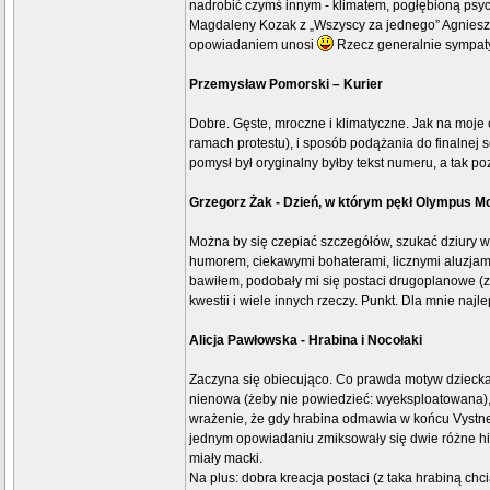
nadrobić czymś innym - klimatem, pogłębioną psyc
Magdaleny Kozak z „Wszyscy za jednego” Agnieszki
opowiadaniem unosi
Rzecz generalnie sympat
Przemysław Pomorski – Kurier
Dobre. Gęste, mroczne i klimatyczne. Jak na moje
ramach protestu), i sposób podążania do finalnej
pomysł był oryginalny byłby tekst numeru, a tak po
Grzegorz Żak - Dzień, w którym pękł Olympus M
Można by się czepiać szczegółów, szukać dziury 
humorem, ciekawymi bohaterami, licznymi aluzjami
bawiłem, podobały mi się postaci drugoplanowe (zw
kwestii i wiele innych rzeczy. Punkt. Dla mnie na
Alicja Pawłowska - Hrabina i Nocołaki
Zaczyna się obiecująco. Co prawda motyw dziecka
nienowa (żeby nie powiedzieć: wyeksploatowana), 
wrażenie, że gdy hrabina odmawia w końcu Vystner
jednym opowiadaniu zmiksowały się dwie różne histo
miały macki.
Na plus: dobra kreacja postaci (z taka hrabiną chci