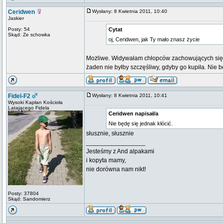
Ceridwen
Wysłany: 8 Kwietnia 2011, 10:40
Jaskier
Posty: 54
Cytat
Skąd: Ze schowka
oj, Ceridwen, jak Ty mało znasz życie
Możliwe. Widywałam chłopców zachowujących się jak
żaden nie byłby szczęśliwy, gdyby go kupiła. Nie b
Fidel-F2
Wysłany: 8 Kwietnia 2011, 10:41
Wysoki Kapłan Kościoła
Latającego Fidela
Ceridwen napisał/a
Nie będę się jednak kłócić.
słusznie, słusznie
_________________
Jesteśmy z And alpakami
i kopyta mamy,
nie dorówna nam nikt!
Posty: 37804
Skąd: Sandomierz