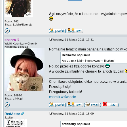
Agi
, oczywiście, że o literatrurze - wyjaśniałam
Posty: 762
Skąd: Lublin/Esensja
shenra
Wysłany: 31 Marca 2011, 17:31
Wielki Kosmiczny Chomik
Naczelna Biskupa
Normalnie teraz to mam banana na ustach(co w ko
RedActor napisał/a
Ale za to z jakim intensywnym finałem!
No, bo przecież trza dobrze kończyć
A w ogóle za infantylne chomiki to ja foch rzucam
_________________
Chomikowo obłędnie, lekko neurotycznie w granica
Przesiądź się!
Przegubowy kotecek!
Posty: 24980
chomik w świecie
Skąd: z Nikąd
RedActor
Wysłany: 31 Marca 2011, 18:09
Jaskier
cranberry napisał/a