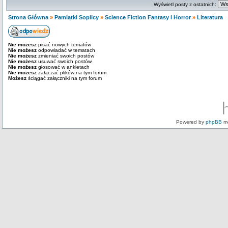
Wyświetl posty z ostatnich:
Strona Główna
»
Pamiątki Soplicy
»
Science Fiction Fantasy i Horror
»
Literatura
Nie możesz
pisać nowych tematów
Nie możesz
odpowiadać w tematach
Nie możesz
zmieniać swoich postów
Nie możesz
usuwać swoich postów
Nie możesz
głosować w ankietach
Nie możesz
załączać plików na tym forum
Możesz
ściągać załączniki na tym forum
Powered by
phpBB
mo