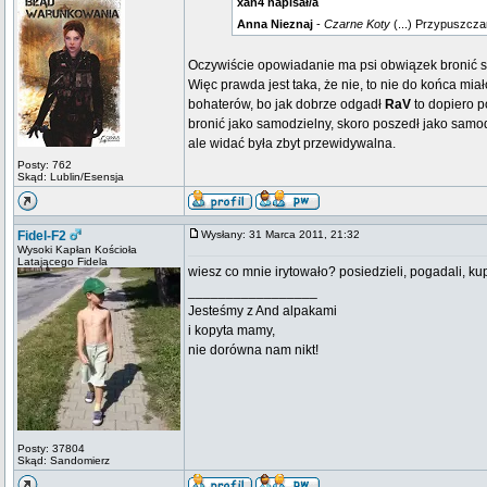
xan4 napisał/a
Anna Nieznaj
-
Czarne Koty
(...) Przypuszcza
Oczywiście opowiadanie ma psi obwiązek bronić si
Więc prawda jest taka, że nie, to nie do końca miał
bohaterów, bo jak dobrze odgadł
RaV
to dopiero p
bronić jako samodzielny, skoro poszedł jako samodz
ale widać była zbyt przewidywalna.
Posty: 762
Skąd: Lublin/Esensja
Fidel-F2
Wysłany: 31 Marca 2011, 21:32
Wysoki Kapłan Kościoła
Latającego Fidela
wiesz co mnie irytowało? posiedzieli, pogadali, kup
_________________
Jesteśmy z And alpakami
i kopyta mamy,
nie dorówna nam nikt!
Posty: 37804
Skąd: Sandomierz