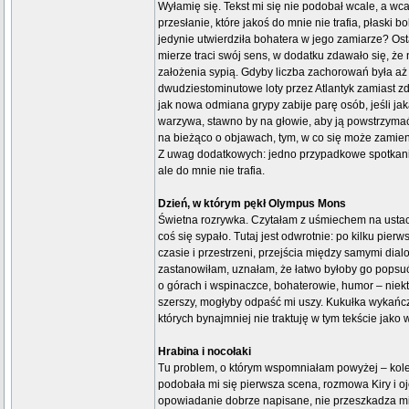
Wyłamię się. Tekst mi się nie podobał wcale, a w
przesłanie, które jakoś do mnie nie trafia, płaski
jedynie utwierdziła bohatera w jego zamiarze? Ost
mierze traci swój sens, w dodatku zdawało się, że n
założenia sypią. Gdyby liczba zachorowań była aż ta
dwudziestominutowe loty przez Atlantyk zamiast z
jak nowa odmiana grypy zabije parę osób, jeśli ja
warzywa, stawno by na głowie, aby ją powstrzymać
na bieżąco o objawach, tym, w co się może zamienić
Z uwag dodatkowych: jedno przypadkowe spotkanie 
ale do mnie nie trafia.
Dzień, w którym pękł Olympus Mons
Świetna rozrywka. Czytałam z uśmiechem na ustach
coś się sypało. Tutaj jest odwrotnie: po kilku pie
czasie i przestrzeni, przejścia między samymi dial
zastanowiłam, uznałam, że łatwo byłoby go popsuć,
o górach i wspinaczce, bohaterowie, humor – niek
szerszy, mogłyby odpaść mi uszy. Kukułka wykańcz
których bynajmniej nie traktuję w tym tekście jak
Hrabina i nocołaki
Tu problem, o którym wspomniałam powyżej – kole
podobała mi się pierwsza scena, rozmowa Kiry i oj
opowiadanie dobrze napisane, nie przeszkadza mi 