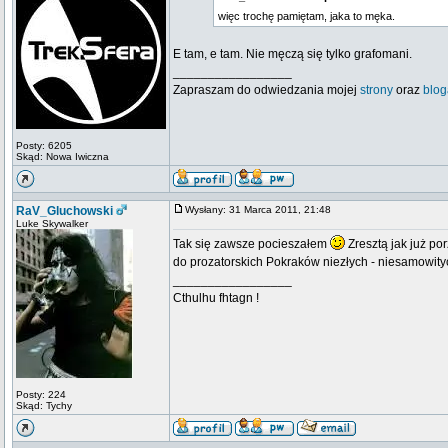
więc trochę pamiętam, jaka to męka.
E tam, e tam. Nie męczą się tylko grafomani.
_________________
Zapraszam do odwiedzania mojej
strony
oraz
blog
Posty: 6205
Skąd: Nowa Iwiczna
RaV_Gluchowski
Wysłany: 31 Marca 2011, 21:48
Luke Skywalker
Tak się zawsze pocieszałem
Zresztą jak już po
do prozatorskich Pokraków niezłych - niesamowityc
_________________
Cthulhu fhtagn !
Posty: 224
Skąd: Tychy