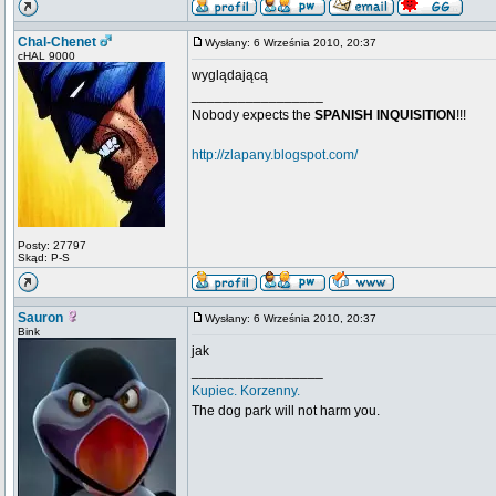
Chal-Chenet
Wysłany: 6 Września 2010, 20:37
cHAL 9000
wyglądającą
_________________
Nobody expects the
SPANISH INQUISITION
!!!
http://zlapany.blogspot.com/
Posty: 27797
Skąd: P-S
Sauron
Wysłany: 6 Września 2010, 20:37
Bink
jak
_________________
Kupiec. Korzenny.
The dog park will not harm you.