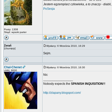
Jestem egzemplarz człowieka, a to znaczy - diabli,
PoSesja
Posty: 1308
Skąd: wysoki parter
Żerań
Wysłany: 6 Września 2010, 16:29
[
Usunięty
]
Sejm.
Chal-Chenet
Wysłany: 6 Września 2010, 16:30
cHAL 9000
Nic
_________________
Nobody expects the
SPANISH INQUISITION
!!!
http://zlapany.blogspot.com/