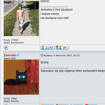
wiercić
_________________
Jesteśmy z And alpakami
i kopyta mamy,
nie dorówna nam nikt!
Posty: 37804
Skąd: Sandomierz
Ziemniak
Wysłany: 6 Września 2010, 20:32
Agent dołu
dziurę
_________________
Starzejesz się gdy odgłosy, które wydawałeś kiedy
Posty: 5980
Skąd: Kraków