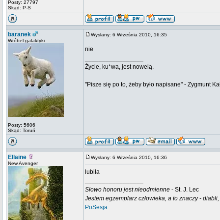
Posty: 27797
Skąd: P-S
baranek
Wysłany: 6 Września 2010, 16:35
Wróbel galaktyki
nie
_________________
Życie, ku*wa, jest nowelą.
"Pisze się po to, żeby było napisane" - Zygmunt Ka
Posty: 5606
Skąd: Toruń
Ellaine
Wysłany: 6 Września 2010, 16:36
New Avenger
lubiła
_________________
Słowo honoru jest nieodmienne
- St. J. Lec
Jestem egzemplarz człowieka, a to znaczy - diabli,
PoSesja