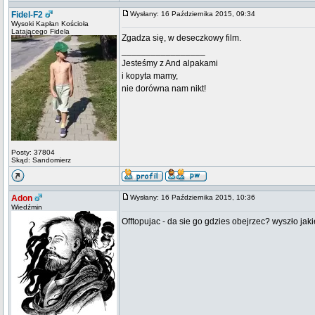
Fidel-F2
Wysłany: 16 Października 2015, 09:34
Wysoki Kapłan Kościoła
Latającego Fidela
Zgadza się, w deseczkowy film.
_________________
Jesteśmy z And alpakami
i kopyta mamy,
nie dorówna nam nikt!
Posty: 37804
Skąd: Sandomierz
Adon
Wysłany: 16 Października 2015, 10:36
Wiedźmin
Offtopujac - da sie go gdzies obejrzec? wyszło ja