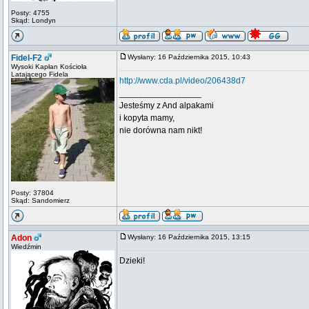
Posty: 4755
Skąd: Londyn
Fidel-F2
Wysłany: 16 Października 2015, 10:43
Wysoki Kapłan Kościoła
Latającego Fidela
http://www.cda.pl/video/206438d7
_________________
Jesteśmy z And alpakami
i kopyta mamy,
nie dorówna nam nikt!
Posty: 37804
Skąd: Sandomierz
Adon
Wysłany: 16 Października 2015, 13:15
Wiedźmin
Dzieki!