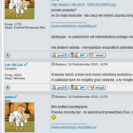
http://static1.sfd.pl/1/i...50913224955.jpg
proste prawda?
no to maly bonusik - kto zacz ten koleś zaznaczo
_________________
Posty: 1778
www.washidojo.republika.pl
Skąd: Kraków/Tomaszow Maz
dyskusja - w zależności od interlokutora polega n
nie jestem rasista - nienawidze wszystkich jedna
Luc du Lac
Wysłany: 18 Października 2015, 14:56
Cynglarz
Krwawy sport, a kolo jest może odrobinę podobny
Posty: 4924
Skąd: Wrocław
A zakładał bym że mógłby grać statyste, a ty mógłb
aniol
Wysłany: 18 Października 2015, 15:53
Bink
film trafiłeś bezbłędnie
Franka zresztą też - to akurat jest prawdziwy Dux,
_________________
www.washidojo.republika.pl