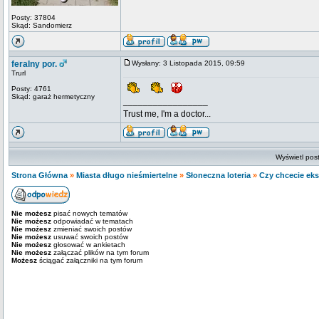
Posty: 37804
Skąd: Sandomierz
feralny por.
Wysłany: 3 Listopada 2015, 09:59
Trurl
Posty: 4761
Skąd: garaż hermetyczny
_________________
Trust me, I'm a doctor...
Wyświetl post
Strona Główna
»
Miasta długo nieśmiertelne
»
Słoneczna loteria
»
Czy chcecie ek
Nie możesz
pisać nowych tematów
Nie możesz
odpowiadać w tematach
Nie możesz
zmieniać swoich postów
Nie możesz
usuwać swoich postów
Nie możesz
głosować w ankietach
Nie możesz
załączać plików na tym forum
Możesz
ściągać załączniki na tym forum