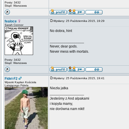
Posty: 3432
Skąd: Warszawa
fealoce
Wysłany: 25 Października 2015, 19:29
Sarah Connor
No dobra, hint
_________________
Never, dear gods.
Never mess with mortals.
Posty: 3432
Skąd: Warszawa
Fidel-F2
Wysłany: 25 Października 2015, 19:41
Wysoki Kapłan Kościoła
Latającego Fidela
Niezła jatka
_________________
Jesteśmy z And alpakami
i kopyta mamy,
nie dorówna nam nikt!