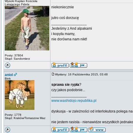
Wysoki Kapłan Kościoła
Latającego Fidela
niekoniecznie
jutro coś dorzucę
_________________
Jesteśmy z And alpakami
i kopyta mamy,
nie dorówna nam nikt!
Posty: 37804
Skąd: Sandomierz
aniol
Wysłany: 16 Października 2015, 03:48
Bink
sprawa sie rypła
?
czy jakos podobnie...
_________________
www.washidojo.republika.pl
dyskusja - w zależności od interlokutora polega n
Posty: 1778
Skąd: Kraków/Tomaszow Maz
nie jestem rasista - nienawidze wszystkich jedna