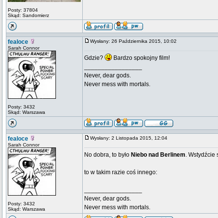
Posty: 37804
Skąd: Sandomierz
fealoce
Wysłany: 26 Października 2015, 10:02
Sarah Connor
Gdzie?
Bardzo spokojny film!
_________________
Never, dear gods.
Never mess with mortals.
Posty: 3432
Skąd: Warszawa
fealoce
Wysłany: 2 Listopada 2015, 12:04
Sarah Connor
No dobra, to było
Niebo nad Berlinem
. Wstydźcie 
to w takim razie coś innego:
_________________
Never, dear gods.
Posty: 3432
Never mess with mortals.
Skąd: Warszawa