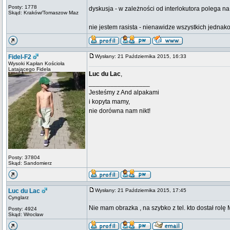
Posty: 1778
dyskusja - w zależności od interlokutora polega n
Skąd: Kraków/Tomaszow Maz
nie jestem rasista - nienawidze wszystkich jedna
Fidel-F2
Wysłany: 21 Października 2015, 16:33
Wysoki Kapłan Kościoła
Latającego Fidela
Luc du Lac
,
_________________
Jesteśmy z And alpakami
i kopyta mamy,
nie dorówna nam nikt!
Posty: 37804
Skąd: Sandomierz
Luc du Lac
Wysłany: 21 Października 2015, 17:45
Cynglarz
Nie mam obrazka , na szybko z tel. kto dostał rol
Posty: 4924
Skąd: Wrocław