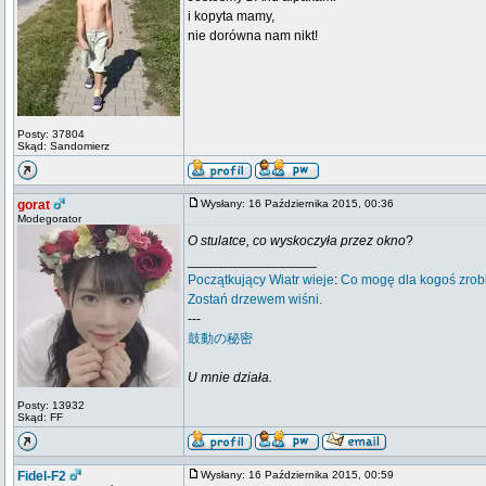
i kopyta mamy,
nie dorówna nam nikt!
Posty: 37804
Skąd: Sandomierz
gorat
Wysłany: 16 Października 2015, 00:36
Modegorator
O stulatce, co wyskoczyła przez okno
?
_________________
Początkujący
Wiatr wieje
:
Co mogę dla kogoś zrob
Zostań drzewem wiśni.
---
鼓動の秘密
U mnie działa.
Posty: 13932
Skąd: FF
Fidel-F2
Wysłany: 16 Października 2015, 00:59