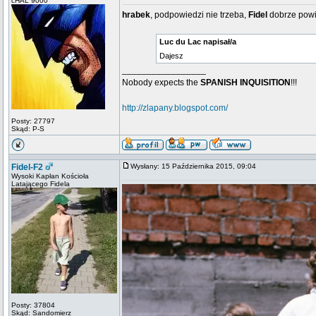
cHAL 9000
hrabek
, podpowiedzi nie trzeba,
Fidel
dobrze powie
Luc du Lac napisał/a
Dajesz
_________________
Nobody expects the
SPANISH INQUISITION
!!!
http://zlapany.blogspot.com/
Posty: 27797
Skąd: P-S
Fidel-F2
Wysłany: 15 Października 2015, 09:04
Wysoki Kapłan Kościoła
Latającego Fidela
Posty: 37804
Skąd: Sandomierz