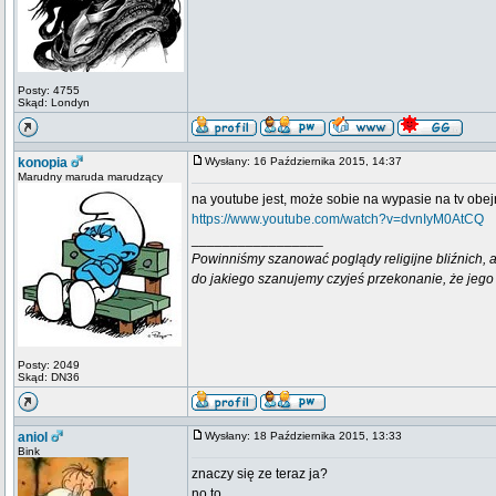
Posty: 4755
Skąd: Londyn
konopia
Wysłany: 16 Października 2015, 14:37
Marudny maruda marudzący
na youtube jest, może sobie na wypasie na tv obej
https://www.youtube.com/watch?v=dvnIyM0AtCQ
_________________
Powinniśmy szanować poglądy religijne bliźnich, al
do jakiego szanujemy czyjeś przekonanie, że jego 
Posty: 2049
Skąd: DN36
aniol
Wysłany: 18 Października 2015, 13:33
Bink
znaczy się ze teraz ja?
no to