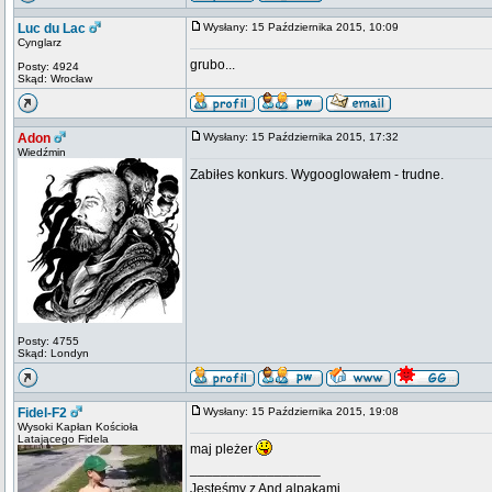
Luc du Lac
Wysłany: 15 Października 2015, 10:09
Cynglarz
grubo...
Posty: 4924
Skąd: Wrocław
Adon
Wysłany: 15 Października 2015, 17:32
Wiedźmin
Zabiłes konkurs. Wygooglowałem - trudne.
Posty: 4755
Skąd: Londyn
Fidel-F2
Wysłany: 15 Października 2015, 19:08
Wysoki Kapłan Kościoła
Latającego Fidela
maj pleżer
_________________
Jesteśmy z And alpakami