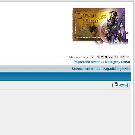
Idź do strony:
«
1
2
3
«»
66
67
68
Poprzedni temat
Następny temat
«»
Słońce i stokrotka - zagadki logiczne