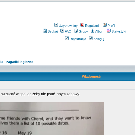
Użytkownicy
Regulamin
Profil
Szukaj
FAQ
Grupy
Album
Statystyki
Rejestracja
Zaloguj
ka - zagadki logiczne
Wiadomość
wrzucać w spoiler, żeby nie psuć innym zabawy.