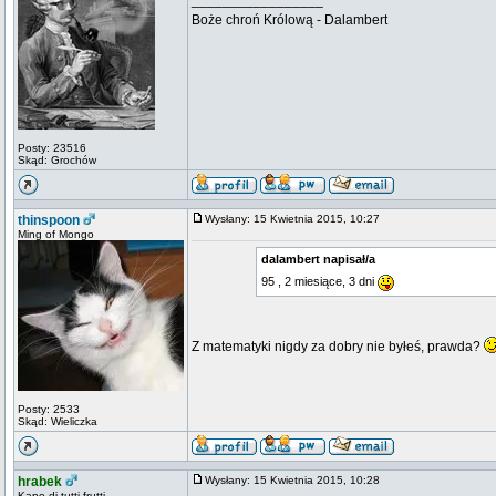
_________________
Boże chroń Królową - Dalambert
Posty: 23516
Skąd: Grochów
thinspoon
Wysłany: 15 Kwietnia 2015, 10:27
Ming of Mongo
dalambert napisał/a
95 , 2 miesiące, 3 dni
Z matematyki nigdy za dobry nie byłeś, prawda?
Posty: 2533
Skąd: Wieliczka
hrabek
Wysłany: 15 Kwietnia 2015, 10:28
Kapo di tutti frutti