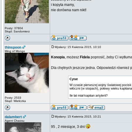
i kopyta mamy,
nie dorówna nam nikt!
Posty: 37804
Skąd: Sandomierz
thinspoon
Wysłany: 15 Kwietnia 2015, 10:10
Ming of Mongo
Konopia
, możesz
Fidela
poprosić, żeby Ci wytłuma
Dla chętnych jeszcze jedna. Odpowiedzi również 
Cytat
W czasie pierwszej wojny światowej pocisk z
włóczni (w stopach), połowy wieku kapitana
Ile lat miał kapitan artylerii?
Posty: 2533
Skąd: Wieliczka
dalambert
Wysłany: 15 Kwietnia 2015, 10:21
Agent Chaosu
95 , 2 miesiące, 3 dni