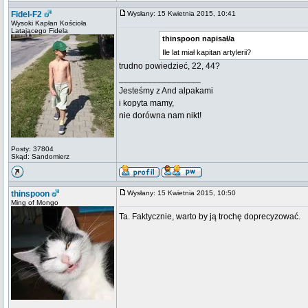
Fidel-F2
Wysłany: 15 Kwietnia 2015, 10:41
Wysoki Kapłan Kościoła
Latającego Fidela
thinspoon napisał/a
Ile lat miał kapitan artylerii?
trudno powiedzieć, 22, 44?
_________________
Jesteśmy z And alpakami
i kopyta mamy,
nie dorówna nam nikt!
Posty: 37804
Skąd: Sandomierz
thinspoon
Wysłany: 15 Kwietnia 2015, 10:50
Ming of Mongo
Ta. Faktycznie, warto by ją trochę doprecyzować.