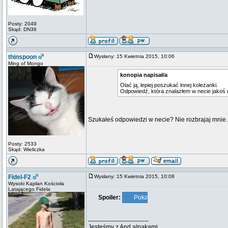
Posty: 2049
Skąd: DN36
thinspoon
Wysłany: 15 Kwietnia 2015, 10:06
Ming of Mongo
konopia napisał/a
Olać ją, lepiej poszukać innej koleżanki.
Odpowiedź, która znalazłem w necie jakoś 
Szukałeś odpowiedzi w necie? Nie rozbrajaj mnie.
Posty: 2533
Skąd: Wieliczka
Fidel-F2
Wysłany: 15 Kwietnia 2015, 10:08
Wysoki Kapłan Kościoła
Latającego Fidela
Spoiler:
_________________
Jesteśmy z And alpakami