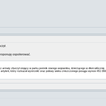
czył.
proponuję ospoilerować.
 armaty zburzył stojący w parku pomnik starego wojownika, dzierżącego w dłoni włócznię. Sta
 artylerii, który rozkazał wystrzelić oraz połowy wieku zniszczonego posągu wynosi 451 066