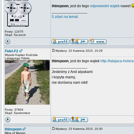
thinspoon
, jest do tego
odpowiedni wątek
nawet
_________________
5 zdań na temat
Posty: 12475
Skąd: Szczecin
Fidel-F2
Wysłany: 15 Kwietnia 2015, 10:29
Wysoki Kapłan Kościoła
Latającego Fidela
thinspoon
, jest do tego wątek
http://latajaca-holer
_________________
Jesteśmy z And alpakami
i kopyta mamy,
nie dorówna nam nikt!
Posty: 37804
Skąd: Sandomierz
thinspoon
Wysłany: 15 Kwietnia 2015, 10:30
Ming of Mongo