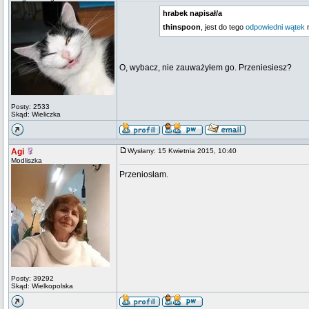
hrabek napisał/a
thinspoon
, jest do tego
odpowiedni wątek
O, wybacz, nie zauważyłem go. Przeniesiesz?
Posty: 2533
Skąd: Wieliczka
Agi
Wysłany: 15 Kwietnia 2015, 10:40
Modliszka
Przeniosłam.
Posty: 39292
Skąd: Wielkopolska