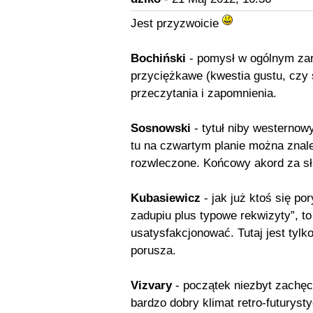
Jest przyzwoicie
Bochiński
- pomysł w ogólnym zary
przyciężkawe (kwestia gustu, czy 
przeczytania i zapomnienia.
Sosnowski
- tytuł niby westernow
tu na czwartym planie można znale
rozwleczone. Końcowy akord za sła
Kubasiewicz
- jak już ktoś się po
zadupiu plus typowe rekwizyty”, to
usatysfakcjonować. Tutaj jest tylk
porusza.
Vizvary
- początek niezbyt zachęca
bardzo dobry klimat retro-futurys