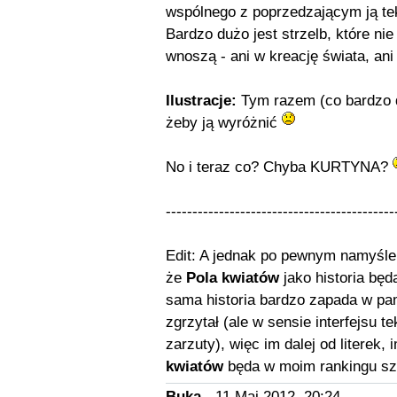
wspólnego z poprzedzającym ją te
Bardzo dużo jest strzelb, które nie
wnoszą - ani w kreację świata, a
Ilustracje:
Tym razem (co bardzo dz
żeby ją wyróżnić
No i teraz co? Chyba KURTYNA?
-------------------------------------------
Edit: A jednak po pewnym namyśle
że
Pola kwiatów
jako historia bę
sama historia bardzo zapada w pam
zgrzytał (ale w sensie interfejsu t
zarzuty), więc im dalej od literek,
kwiatów
będa w moim rankingu sz
Buka
- 11 Maj 2012, 20:24