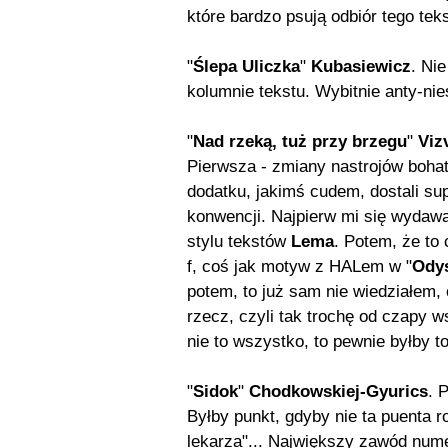
które bardzo psują odbiór tego teks
"
Ślepa Uliczka
"
Kubasiewicz
. Ni
kolumnie tekstu. Wybitnie anty-ni
"
Nad rzeką, tuż przy brzegu
"
Viz
Pierwsza - zmiany nastrojów bohat
dodatku, jakimś cudem, dostali su
konwencji. Najpierw mi się wydawał
stylu tekstów
Lema
. Potem, że to
f, coś jak motyw z HALem w "
Odys
potem, to już sam nie wiedziałem, 
rzecz, czyli tak trochę od czapy
nie to wszystko, to pewnie byłby t
"
Sidok
"
Chodkowskiej-Gyurics
. 
Byłby punkt, gdyby nie ta puenta 
lekarza"... Największy zawód num