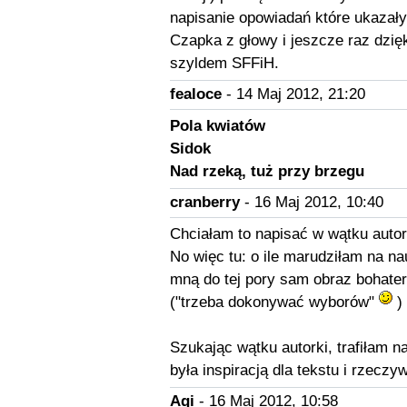
napisanie opowiadań które ukazały
Czapka z głowy i jeszcze raz dzię
szyldem SFFiH.
fealoce
- 14 Maj 2012, 21:20
Pola kwiatów
Sidok
Nad rzeką, tuż przy brzegu
cranberry
- 16 Maj 2012, 10:40
Chciałam to napisać w wątku auto
No więc tu: o ile marudziłam na 
mną do tej pory sam obraz bohaterk
("trzeba dokonywać wyborów"
) 
Szukając wątku autorki, trafiłam na
była inspiracją dla tekstu i rzeczy
Agi
- 16 Maj 2012, 10:58