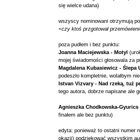
się wielce udana)
wszyscy nominowani otrzymują po
<czy ktoś przgotował przemówien
poza pudłem i bez punktu:
Joanna Maciejewska - Motyl
(urok
mojej świadomości głosowala za 
Magdalena Kubasiewicz - Ślepa 
podeszło kompletnie, wolałbym nie
Istvan Vizvary - Nad rzeką, tuż 
tego autora, dobrze napisane ale 
Agnieszka Chodkowska-Gyurics 
finałem ale bez punktu)
edyta: ponieważ to ostatni numer 
okazji) podziękować wszystkim aut