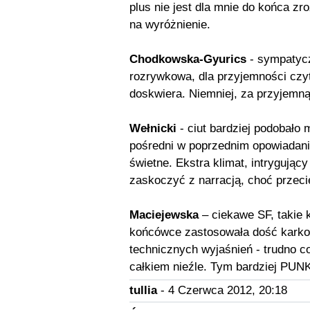
plus nie jest dla mnie do końca zro
na wyróżnienie.
Chodkowska-Gyurics
- sympatycz
rozrywkowa, dla przyjemności czyt
doskwiera. Niemniej, za przyjemn
Wełnicki
- ciut bardziej podobało 
pośredni w poprzednim opowiadaniu 
świetne. Ekstra klimat, intrygując
zaskoczyć z narracją, choć przec
Maciejewska
– ciekawe SF, takie k
końcówce zastosowała dość karko
technicznych wyjaśnień - trudno co
całkiem nieźle. Tym bardziej PUN
tullia
- 4 Czerwca 2012, 20:18