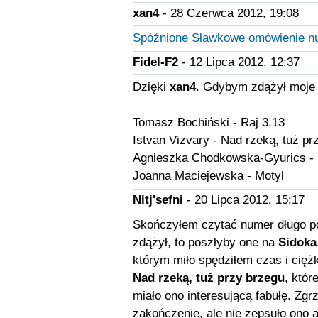
xan4
- 28 Czerwca 2012, 19:08
Spóźnione Sławkowe omówienie nu
Fidel-F2
- 12 Lipca 2012, 12:37
Dzięki
xan4
. Gdybym zdążył moje 
Tomasz Bochiński - Raj 3,13
Istvan Vizvary - Nad rzeką, tuż pr
Agnieszka Chodkowska-Gyurics - 
Joanna Maciejewska - Motyl
Nitj'sefni
- 20 Lipca 2012, 15:17
Skończyłem czytać numer długo po 
zdążył, to poszłyby one na
Sidoka
którym miło spędziłem czas i cięż
Nad rzeką, tuż przy brzegu
, któr
miało ono interesującą fabułę. Zgr
zakończenie, ale nie zepsuło ono a