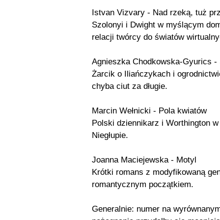
Istvan Vizvary - Nad rzeką, tuż pr
Szolonyi i Dwight w myślącym dom
relacji twórcy do światów wirtualny
Agnieszka Chodkowska-Gyurics - 
Żarcik o Iliańczykach i ogrodnict
chyba ciut za długie.
Marcin Wełnicki - Pola kwiatów
Polski dziennikarz i Worthington w
Niegłupie.
Joanna Maciejewska - Motyl
Krótki romans z modyfikowaną gen
romantycznym początkiem.
Generalnie: numer na wyrównanym 