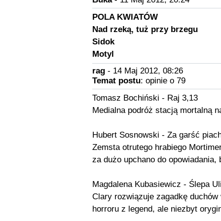
POLA KWIATÓW
Nad rzeką, tuż przy brzegu
Sidok
Motyl
rag
- 14 Maj 2012, 08:26
Temat postu
: opinie o 79
Tomasz Bochiński - Raj 3,13
Medialna podróż stacją mortalną n
Hubert Sosnowski - Za garść piac
Zemsta otrutego hrabiego Mortimera
za dużo upchano do opowiadania, 
Magdalena Kubasiewicz - Ślepa Ul
Clary rozwiązuje zagadkę duchów 
horroru z legend, ale niezbyt orygi