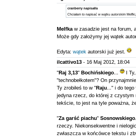
cranberry napisał/a
Chciałam to napisać w wątku autorskim Melfki,
Melfka
w zasadzie jest na forum, a
Może gdy założymy jej wątek autor
Edyta:
wątek
autorski już jest.
ilcattivo13
- 16 Maj 2012, 18:04
"
Raj 3,13
"
Bochińskiego
...
I Ty
"technobełkotem"? On przynajmnie
Ty zrobiłeś to w "
Raju
..." i do te
jedyna rzecz, do której z czysty
tekście, to jest na tyle poważna, ż
"
Za garść piachu
"
Sosnowskiego
rzeczy. Niekonsekwentne i nielogi
zwłaszcza w końcówce tekstu i zby