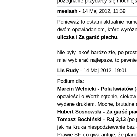
pożegnanie przydałby się mocniejs
mesiash
- 14 Maj 2012, 11:39
Ponieważ to ostatni aktualnie nume
dwóm opowiadaniom, które wyróżni
uliczka
i
Za garść piachu
.
Nie były jakoś bardzo złe, po pros
miał wybierać najlepsze, to pewnie
Lis Rudy
- 14 Maj 2012, 19:01
Podium dla:
Marcin Wełnicki - Pola kwiatów
(
opowieści o Worthingtonie, ciekaw
wydane drukiem. Mocne, brutalne 
Hubert Sosnowski - Za garść pi
Tomasz Bochiński - Raj 3,13
(po 
jak na Kruka niespodziewanie bez 
Prawie SF, co gwarantuje, że pla