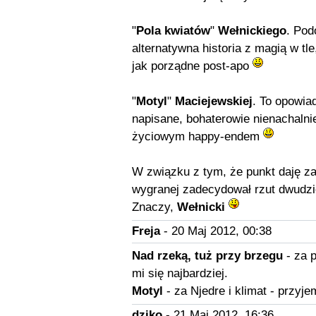
"
Pola kwiatów
"
Wełnickiego
. Pod
alternatywna historia z magią w tle,
jak porządne post-apo
"
Motyl
"
Maciejewskiej
. To opowia
napisane, bohaterowie nienachalnie
życiowym happy-endem
W związku z tym, że punkt daję za
wygranej zadecydował rzut dwudzi
Znaczy,
Wełnicki
Freja
- 20 Maj 2012, 00:38
Nad rzeką, tuż przy brzegu
- za p
mi się najbardziej.
Motyl
- za Njedre i klimat - przyje
dziko
- 21 Maj 2012, 16:36