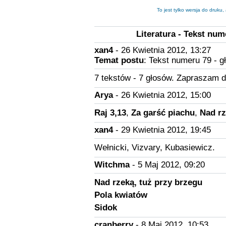
To jest tylko wersja do druku
Literatura - Tekst nu
xan4
- 26 Kwietnia 2012, 13:27
Temat postu
: Tekst numeru 79 - 
7 tekstów - 7 głosów. Zapraszam d
Arya
- 26 Kwietnia 2012, 15:00
Raj 3,13
,
Za garść piachu
,
Nad rz
xan4
- 29 Kwietnia 2012, 19:45
Wełnicki, Vizvary, Kubasiewicz.
Witchma
- 5 Maj 2012, 09:20
Nad rzeką, tuż przy brzegu
Pola kwiatów
Sidok
cranberry
- 8 Maj 2012, 10:53