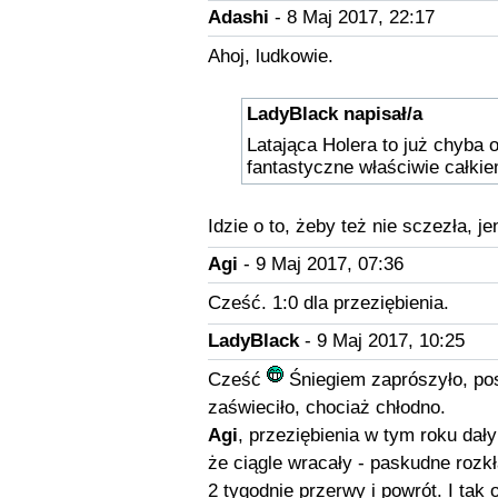
Adashi
- 8 Maj 2017, 22:17
Ahoj, ludkowie.
LadyBlack napisał/a
Latająca Holera to już chyba o
fantastyczne właściwie całki
Idzie o to, żeby też nie sczezła, j
Agi
- 9 Maj 2017, 07:36
Cześć. 1:0 dla przeziębienia.
LadyBlack
- 9 Maj 2017, 10:25
Cześć
Śniegiem zaprószyło, post
zaświeciło, chociaż chłodno.
Agi
, przeziębienia w tym roku dały
że ciągle wracały - paskudne rozkł
2 tygodnie przerwy i powrót. I tak