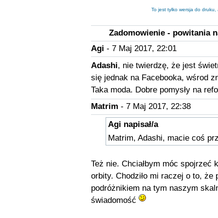
To jest tylko wersja do druku
Zadomowienie - powitania na
Agi
- 7 Maj 2017, 22:01
Adashi
, nie twierdzę, że jest świe
się jednak na Facebooka, wśrod 
Taka moda. Dobre pomysły na refor
Matrim
- 7 Maj 2017, 22:38
Agi napisał/a
Matrim, Adashi, macie coś p
Też nie. Chciałbym móc spojrzeć k
orbity. Chodziło mi raczej o to, ż
podróżnikiem na tym naszym skaln
świadomość