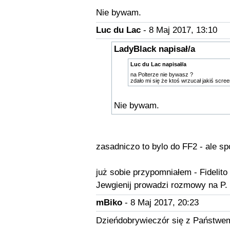
Nie bywam.
Luc du Lac
- 8 Maj 2017, 13:10
LadyBlack napisał/a
Luc du Lac napisał/a
na Polterze nie bywasz ?
zdało mi się że ktoś wrzucał jakiś scre
Nie bywam.
zasadniczo to bylo do FF2 - ale s
już sobie przypomniałem - Fidelito
Jewgienij prowadzi rozmowy na P.
mBiko
- 8 Maj 2017, 20:23
Dzieńdobrywieczór się z Państwe